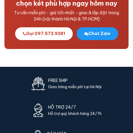
khẩu kèm theo - chứng từ pháp lý hoàn chỉnh để doanh
chọn két phù hợp ngay hôm nay
nghiệp ghi nhận tài sản cố định.
Tư vấn miễn phí - giá tốt nhất - giao & lắp đặt trong
24h (nội thành Hà Nội & TP.HCM)
Gọi 097.573.9381
Chat Zalo
FREE SHIP
Giao hàng miễn phí tại Hà Nội
HỖ TRỢ 24/7
Hỗ trợ quý khách hàng 24/7h