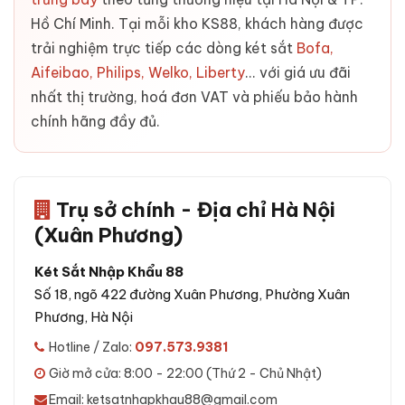
Hồ Chí Minh. Tại mỗi kho KS88, khách hàng được
trải nghiệm trực tiếp các dòng két sắt
Bofa,
Aifeibao, Philips, Welko, Liberty
... với giá ưu đãi
nhất thị trường, hoá đơn VAT và phiếu bảo hành
chính hãng đầy đủ.
Trụ sở chính - Địa chỉ Hà Nội
(Xuân Phương)
Két Sắt Nhập Khẩu 88
Số 18, ngõ 422 đường Xuân Phương, Phường Xuân
Phương, Hà Nội
Hotline / Zalo:
097.573.9381
Giờ mở cửa: 8:00 - 22:00 (Thứ 2 - Chủ Nhật)
Email: ketsatnhapkhau88@gmail.com