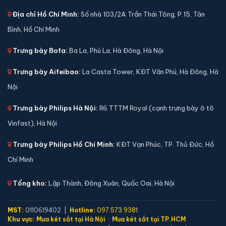
Địa chỉ Hồ Chí Minh:
Số nhà 103/2A Trần Thái Tông, P.15, Tân
Bình, Hồ Chí Minh
Trưng bày Bofa:
Ba La, Phú La, Hà Đông, Hà Nội
Trưng bày Aifeibao:
La Casta Tower, KĐT Văn Phú, Hà Đông, Hà
Nội
Trưng bày Philips Hà Nội:
R6 TTTM Royal (cạnh trưng bày ô tô
Vinfast), Hà Nội
Trưng bày Philips Hồ Chí Minh:
KĐT Vạn Phúc, TP. Thủ Đức, Hồ
Chí Minh
Tổng kho:
Lập Thành, Đông Xuân, Quốc Oai, Hà Nội
MST:
0110619402 |
Hotline:
097.573.9381
Khu vực:
Mua két sắt tại Hà Nội
·
Mua két sắt tại TP.HCM