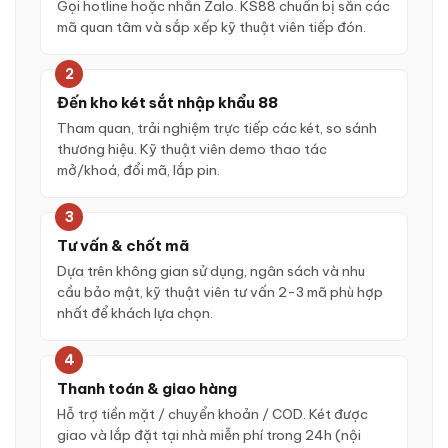
Gọi hotline hoặc nhắn Zalo. KS88 chuẩn bị sẵn các
mã quan tâm và sắp xếp kỹ thuật viên tiếp đón.
2
Đến kho két sắt nhập khẩu 88
Tham quan, trải nghiệm trực tiếp các két, so sánh
thương hiệu. Kỹ thuật viên demo thao tác
mở/khoá, đổi mã, lắp pin.
3
Tư vấn & chốt mã
Dựa trên không gian sử dụng, ngân sách và nhu
cầu bảo mật, kỹ thuật viên tư vấn 2-3 mã phù hợp
nhất để khách lựa chọn.
4
Thanh toán & giao hàng
Hỗ trợ tiền mặt / chuyển khoản / COD. Két được
giao và lắp đặt tại nhà miễn phí trong 24h (nội