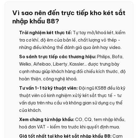
Vì sao nên đến trực tiếp kho két sắt
nhập khẩu 88?
Trải nghiệm két thực tế:
Tự tay mở/khoá két, kiểm
tra cơ khí, độ êm của bản lề, chất lượng vỏ thép -
những điều không thể đánh giá qua ảnh hay video.
So sánh trực tiếp các thương hiệu:
Philips, Bofa,
Welko, Aifeibao, Liberty, Kassler... được trưng bày
cạnh nhau giúp khách hàng đối chiếu kích thước, độ
hoàn thiện, công nghệ khoá.
Tư vấn 1-1 từ kỹ thuật viên:
Đội ngũ KS88 đều là kỹ
thuật viên có kinh nghiệm xử lý két sắt thực tế - tư
vấn dựa trên nhu cầu và không gian sử dụng cụ thể
của khách.
Xem chứng từ nhập khẩu:
CO, CQ, tem nhập khẩu,
hoá đơn VAT - kiểm tra trước khi quyết định mua.
Giá tốt nhất tại kho két sắt nhập khẩu 88:
Cam