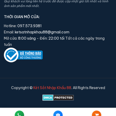
Quý khách vui lòng liên hệ trước để được cập nhật giá tốt nhất và hình
ảnh sản phẩm mới nhất.
THỜI GIAN MỞ CỬA:
Hotline:
097.573.9381
Email:
ketsatnhapkhau88@gmail.com
Mở cửa:
8:00 sáng
- Đến:
22:00 tối
Tất cả các ngày trong
tuần
Copyright ©
Két Sắt Nhập Khẩu 88
. All Rights Reserved