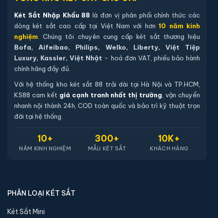
Két Sắt Nhập Khẩu 88
là đơn vị phân phối chính thức các
dòng két sắt cao cấp tại Việt Nam với hơn
10 năm kinh
nghiệm
. Chúng tôi chuyên cung cấp két sắt thương hiệu
Bofa, Aifeibao, Philips, Welko, Liberty, Việt Tiệp
Luxury, Kassler, Việt Nhật
- hoá đơn VAT, phiếu bảo hành
chính hãng đầy đủ.
Với hệ thống kho két sắt 88 trải dài tại Hà Nội và TP.HCM,
KS88 cam kết
giá cạnh tranh nhất thị trường
, vận chuyển
nhanh nội thành 24h, COD toàn quốc và bảo trì kỹ thuật trọn
đời tại hệ thống.
10+
300+
10K+
NĂM KINH NGHIỆM
MẪU KÉT SẮT
KHÁCH HÀNG
PHÂN LOẠI KÉT SẮT
Két Sắt Mini