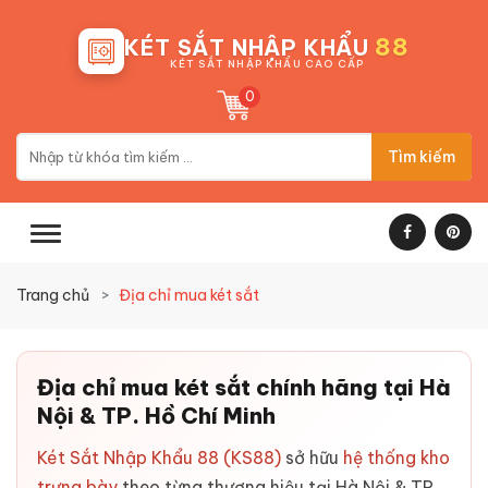
88
KÉT SẮT NHẬP KHẨU
KÉT SẮT NHẬP KHẨU CAO CẤP
0
Tìm kiếm
Trang chủ
Địa chỉ mua két sắt
Địa chỉ mua két sắt chính hãng tại Hà
Nội & TP. Hồ Chí Minh
Két Sắt Nhập Khẩu 88 (KS88)
sở hữu
hệ thống kho
trưng bày
theo từng thương hiệu tại Hà Nội & TP.