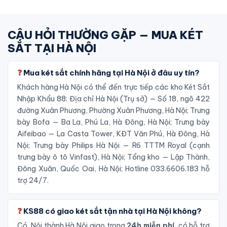
CÂU HỎI THƯỜNG GẶP — MUA KÉT
SẮT TẠI HÀ NỘI
Mua két sắt chính hãng tại Hà Nội ở đâu uy tín?
Khách hàng Hà Nội có thể đến trực tiếp các kho Két Sắt
Nhập Khẩu 88: Địa chỉ Hà Nội (Trụ sở) — Số 18, ngõ 422
đường Xuân Phương, Phường Xuân Phương, Hà Nội; Trưng
bày Bofa — Ba La, Phú La, Hà Đông, Hà Nội; Trưng bày
Aifeibao — La Casta Tower, KĐT Văn Phú, Hà Đông, Hà
Nội; Trưng bày Philips Hà Nội — R6 TTTM Royal (cạnh
trưng bày ô tô Vinfast), Hà Nội; Tổng kho — Lập Thành,
Đông Xuân, Quốc Oai, Hà Nội; Hotline 033.6606.183 hỗ
trợ 24/7.
KS88 có giao két sắt tận nhà tại Hà Nội không?
Có. Nội thành Hà Nội giao trong
24h miễn phí
, có hỗ trợ