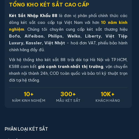
TỔNG KHO KÉT SẮT CAO CẤP
Két Sắt Nhập Khẩu 88
là đơn vị phân phối chính thức các
dòng két sắt cao cấp tại Việt Nam với hơn
10 năm kinh
nghiệm
. Chúng tôi chuyên cung cấp két sắt thương hiệu
Bofa, Aifeibao, Philips, Welko, Liberty, Việt Tiệp
Luxury, Kassler, Việt Nhật
- hoá đơn VAT, phiếu bảo hành
chính hãng đầy đủ.
Với hệ thống kho két sắt 88 trải dài tại Hà Nội và TP.HCM,
KS88 cam kết
giá cạnh tranh nhất thị trường
, vận chuyển
nhanh nội thành 24h, COD toàn quốc và bảo trì kỹ thuật trọn
đời tại hệ thống.
10+
300+
10K+
NĂM KINH NGHIỆM
MẪU KÉT SẮT
KHÁCH HÀNG
PHÂN LOẠI KÉT SẮT