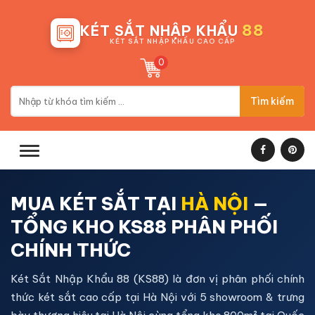
88
KÉT SẮT NHẬP KHẨU
KÉT SẮT NHẬP KHẨU CAO CẤP
0
Tìm kiếm
MUA KÉT SẮT TẠI
HÀ NỘI
—
TỔNG KHO KS88 PHÂN PHỐI
CHÍNH THỨC
Két Sắt Nhập Khẩu 88 (KS88)
là đơn vị phân phối chính
thức két sắt cao cấp tại
Hà Nội
với 5 showroom & trưng