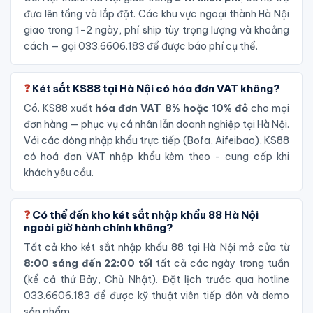
đưa lên tầng và lắp đặt. Các khu vực ngoại thành Hà Nội
giao trong 1-2 ngày, phí ship tùy trọng lượng và khoảng
cách — gọi 033.6606.183 để được báo phí cụ thể.
Két sắt KS88 tại Hà Nội có hóa đơn VAT không?
Có. KS88 xuất
hóa đơn VAT 8% hoặc 10% đỏ
cho mọi
đơn hàng — phục vụ cá nhân lẫn doanh nghiệp tại Hà Nội.
Với các dòng nhập khẩu trực tiếp (Bofa, Aifeibao), KS88
có hoá đơn VAT nhập khẩu kèm theo - cung cấp khi
khách yêu cầu.
Có thể đến kho két sắt nhập khẩu 88 Hà Nội
ngoài giờ hành chính không?
Tất cả kho két sắt nhập khẩu 88 tại Hà Nội mở cửa từ
8:00 sáng đến 22:00 tối
tất cả các ngày trong tuần
(kể cả thứ Bảy, Chủ Nhật). Đặt lịch trước qua hotline
033.6606.183 để được kỹ thuật viên tiếp đón và demo
sản phẩm.