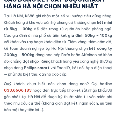
HÀNG HÀ NỘI CHỌN NHIỀU NHẤT
Tại Hà Nội, KS88 ghi nhận một số xu hướng tiêu dùng riêng.
Khách hàng ở khu vực căn hộ chung cư thường chọn
két mini
từ 5kg – 30kg
để đặt trong tủ quần áo hoặc phòng ngủ.
Các gia đình ở nhà phố ưu tiên
két gia đình 50kg – 100kg
với khóa vân tay hoặc khóa điện tử. Tiệm vàng, tiệm cầm đồ,
kế toán doanh nghiệp tại Hà Nội thường chọn
két công ty
200kg – 500kg
dòng cao cấp Bofa hoặc Aifeibao có khóa
đôi chống đột nhập. Riêng khách hàng yêu công nghệ thường
chọn dòng
Philips smart
với Face ID, kết nối App điện thoại
— phù hợp biệt thự, căn hộ cao cấp.
Quý khách chưa biết nên chọn dòng nào? Gọi hotline
033.6606.183
hoặc đến trực tiếp kho két sắt nhập khẩu 88
gần nhất tại Hà Nội để được kỹ thuật viên tư vấn miễn phí
theo nhu cầu cụ thể (không gian đặt két, ngân sách, ưu tiên
bảo mật hay tiện lợi…).