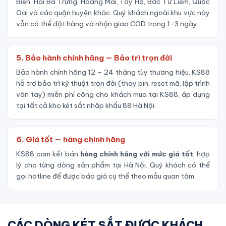
Biên, Hai Bà Trưng, Hoàng Mai, Tây Hồ, Bắc Từ Liêm, Quốc
Oai và các quận huyện khác. Quý khách ngoài khu vực này
vẫn có thể đặt hàng và nhận giao COD trong 1-3 ngày.
5. Bảo hành chính hãng — Bảo trì trọn đời
Bảo hành chính hãng 12 – 24 tháng tùy thương hiệu. KS88
hỗ trợ bảo trì kỹ thuật trọn đời (thay pin, reset mã, lập trình
vân tay) miễn phí công cho khách mua tại KS88, áp dụng
tại tất cả kho két sắt nhập khẩu 88 Hà Nội.
6. Giá tốt — hàng chính hãng
KS88 cam kết bán
hàng chính hãng với mức giá tốt
, hợp
lý cho từng dòng sản phẩm tại Hà Nội. Quý khách có thể
gọi hotline để được báo giá cụ thể theo mẫu quan tâm.
CÁC DÒNG KÉT SẮT ĐƯỢC KHÁCH