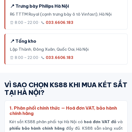
📍 Trưng bày Philips Hà Nội
R6 TTTM Royal (cạnh trưng bày ô tô Vinfast), Hà Nội
⏰ 8:00 – 22:00 · 📞
033.6606.183
📍 Tổng kho
Lập Thành, Đông Xuân, Quốc Oai, Hà Nội
⏰ 8:00 – 22:00 · 📞
033.6606.183
VÌ SAO CHỌN KS88 KHI MUA KÉT SẮT
TẠI HÀ NỘI?
1. Phân phối chính thức — Hoá đơn VAT, bảo hành
chính hãng
Két sắt KS88 phân phối tại Hà Nội có
hoá đơn VAT đỏ
và
phiếu bảo hành chính hãng
đầy đủ. KS88 sẵn sàng xuất