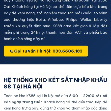
bày thương hiệu tại Hà Nội cùng tổng kho 800m² tại Quốc
Oai. Khách hàng tại Hà Nội có thể đến trực tiếp kho trưng
bày để xem hàng, trải nghiệm thao tác mở/khóa, so sánh
các thương hiệu
Bofa, Aifeibao, Philips, Welko, Liberty
trước khi quyết định mua. KS88 cam kết giao & lắp đặt
miễn phí trong 24h nội thành, hoá đơn VAT và phiếu bảo
hành chính hãng đầy đủ.
📞 Gọi tư vấn Hà Nội: 033.6606.183
HỆ THỐNG KHO KÉT SẮT NHẬP KHẨU
88 TẠI HÀ NỘI
Toàn bộ kho KS88 tại Hà Nội mở cửa
8:00 – 22:00 tất cả
các ngày trong tuần
. Khách hàng có thể đến trực tiếp để
xem hàng trưng bày, dùng thử khóa và tham khảo các dòng