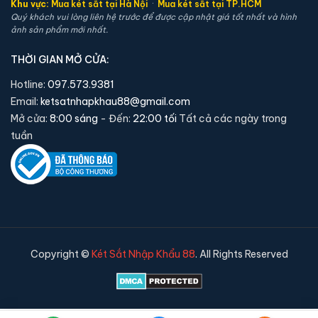
Khu vực:
Mua két sắt tại Hà Nội
·
Mua két sắt tại TP.HCM
Quý khách vui lòng liên hệ trước để được cập nhật giá tốt nhất và hình
ảnh sản phẩm mới nhất.
THỜI GIAN MỞ CỬA:
Hotline:
097.573.9381
Email:
ketsatnhapkhau88@gmail.com
Mở cửa:
8:00 sáng
- Đến:
22:00 tối
Tất cả các ngày trong
tuần
Copyright ©
Két Sắt Nhập Khẩu 88
. All Rights Reserved