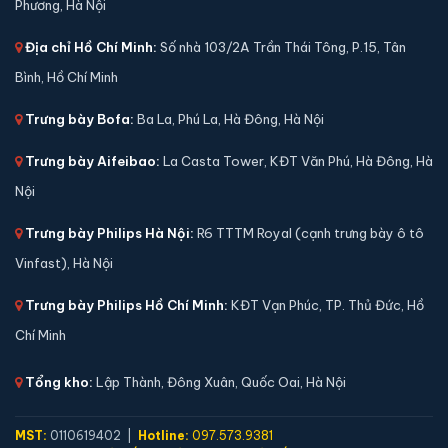
Phương, Hà Nội
Địa chỉ Hồ Chí Minh:
Số nhà 103/2A Trần Thái Tông, P.15, Tân
Bình, Hồ Chí Minh
Trưng bày Bofa:
Ba La, Phú La, Hà Đông, Hà Nội
Trưng bày Aifeibao:
La Casta Tower, KĐT Văn Phú, Hà Đông, Hà
Nội
Trưng bày Philips Hà Nội:
R6 TTTM Royal (cạnh trưng bày ô tô
Vinfast), Hà Nội
Trưng bày Philips Hồ Chí Minh:
KĐT Vạn Phúc, TP. Thủ Đức, Hồ
Chí Minh
Tổng kho:
Lập Thành, Đông Xuân, Quốc Oai, Hà Nội
MST:
0110619402 |
Hotline:
097.573.9381