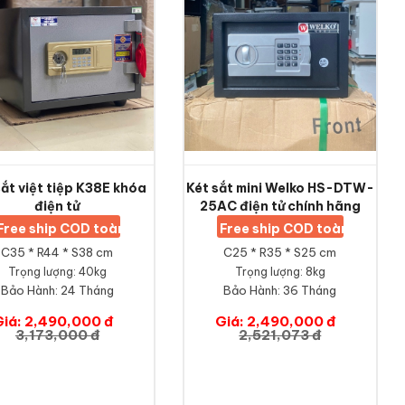
sắt việt tiệp K38E khóa
Két sắt mini Welko HS-DTW-
điện tử
25AC điện tử chính hãng
Free ship COD toàn quốc
Free ship COD toàn quốc
C35 * R44 * S38 cm
C25 * R35 * S25 cm
Trọng lượng: 40kg
Trọng lượng: 8kg
Bảo Hành:
24 Tháng
Bảo Hành:
36 Tháng
Giá: 2,490,000 đ
Giá: 2,490,000 đ
3,173,000 đ
2,521,073 đ