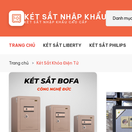
88
KÉT SẮT NHẬP KHẨU
Danh mụ
KÉT SẮT NHẬP KHẨU CAO CẤP
TRANG CHỦ
KÉT SẮT LIBERTY
KÉT SẮT PHILIPS
Trang chủ
Két Sắt Khóa Điện Tử