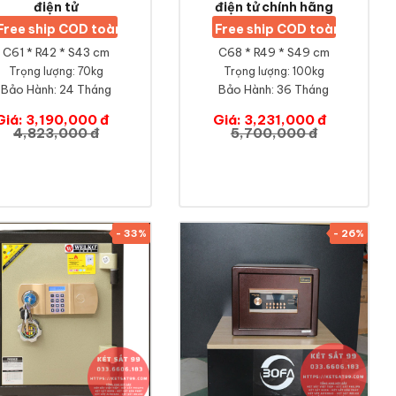
điện tử
điện tử chính hãng
Free ship COD toàn quốc
Free ship COD toàn quốc
C61 * R42 * S43 cm
C68 * R49 * S49 cm
Trọng lượng: 70kg
Trọng lượng: 100kg
Bảo Hành:
24 Tháng
Bảo Hành:
36 Tháng
Giá: 3,190,000 đ
Giá: 3,231,000 đ
4,823,000 đ
5,700,000 đ
- 33%
- 26%