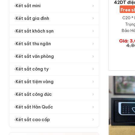
42DT điện
›
Két sắt mini
Free 
C20 * 
›
Két sắt gia đình
Trọng
Bảo Hà
›
Két sắt khách sạn
Giá: 3
›
Két sắt thu ngân
4,8
›
Két sắt văn phòng
›
Két sắt công ty
›
Két sắt tiệm vàng
›
Két sắt công đức
›
Két sắt Hàn Quốc
›
Két sắt cao cấp