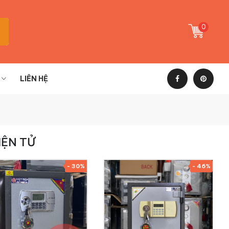
0
LIÊN HỆ
IỆN TỬ
- 30%
- 46%