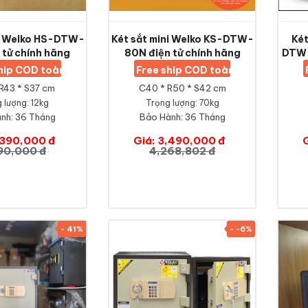
ni Welko HS-DTW-
Két sắt mini Welko KS-DTW-
Két
 tử chính hãng
80N điện tử chính hãng
DTW-
ship COD toàn quốc
Free ship COD toàn quốc
R43 * S37 cm
C40 * R50 * S42 cm
 lượng: 12kg
Trọng lượng: 70kg
nh:
36 Tháng
Bảo Hành:
36 Tháng
,390,000 đ
Giá: 3,490,000 đ
90,000 đ
4,268,802 đ
- 41%
- -6%