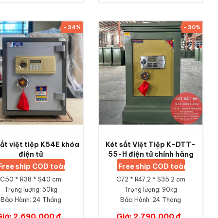
- 34%
- 30%
sắt việt tiệp K54E khóa
Két sắt Việt Tiệp K-DTT-
điện tử
55-H điện tử chính hãng
Free ship COD toàn quốc
Free ship COD toàn quốc
C50 * R38 * S40 cm
C72 * R47.2 * S35.2 cm
Trọng lượng: 50kg
Trọng lượng: 90kg
Bảo Hành:
24 Tháng
Bảo Hành:
24 Tháng
Giá: 2,690,000 đ
Giá: 2,790,000 đ