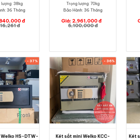
 lượng: 38kg
Trọng lượng: 70kg
nh:
36 Tháng
Bảo Hành:
36 Tháng
,840,000 đ
Giá: 2,961,000 đ
16,261 đ
5,100,000 đ
- 37%
- 36%
ni Welko HS-DTW-
Két sắt mini Welko KCC-
Két 