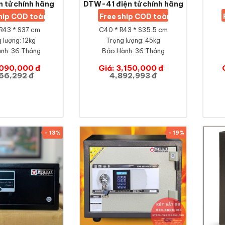
 tử chính hãng
DTW-41 điện tử chính hãng
ship COD toàn quốc
Free ship COD toàn quốc
R43 * S37 cm
C40 * R43 * S35.5 cm
 lượng: 12kg
Trọng lượng: 45kg
nh:
36 Tháng
Bảo Hành:
36 Tháng
,090,000 đ
Giá: 3,150,000 đ
66,292 đ
4,892,993 đ
- 13%
- 19%