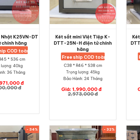
ệt Nhật K25VN-DT
Két sắt mini Việt Tiệp K-
Két
ử chính hãng
DTT-25N-H điện tử chính
DTT
hãng
ship COD toàn quốc
Free ship COD toàn quốc
R45 * S36 cm
C38 * R46 * S38 cm
 lượng: 40kg
nh:
36 Tháng
Trọng lượng: 45kg
Bảo Hành:
24 Tháng
,971,000 đ
00,000 đ
Giá: 1,990,000 đ
2,973,000 đ
- 34%
- 32%