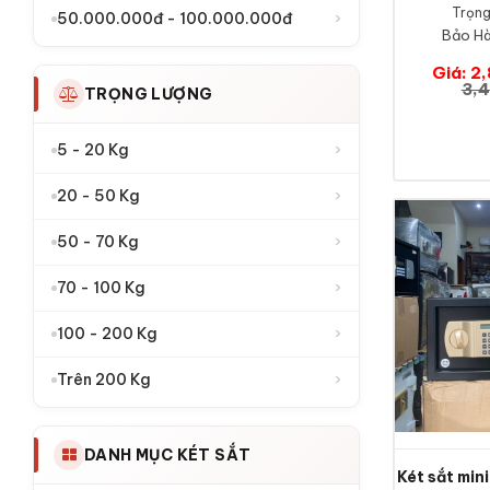
Trọng
›
50.000.000đ - 100.000.000đ
Bảo Hà
Giá: 2
3,4
TRỌNG LƯỢNG
›
5 - 20 Kg
›
20 - 50 Kg
›
50 - 70 Kg
›
70 - 100 Kg
›
100 - 200 Kg
›
Trên 200 Kg
DANH MỤC KÉT SẮT
Két sắt mi