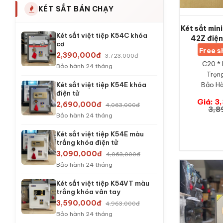
KÉT SẮT BÁN CHẠY
Két sắt mi
Két sắt việt tiệp K54C khóa
42Z điện
cơ
Free 
2,390,000đ
3,723,000đ
C20 * 
Bảo hành 24 tháng
Trọng
Két sắt việt tiệp K54E khóa
Bảo Hà
điện tử
Giá: 3
2,690,000đ
4,063,000đ
3,8
Bảo hành 24 tháng
Két sắt việt tiệp K54E màu
trắng khóa điện tử
3,090,000đ
4,063,000đ
Bảo hành 24 tháng
Két sắt việt tiệp K54VT màu
trắng khóa vân tay
3,590,000đ
4,963,000đ
Bảo hành 24 tháng