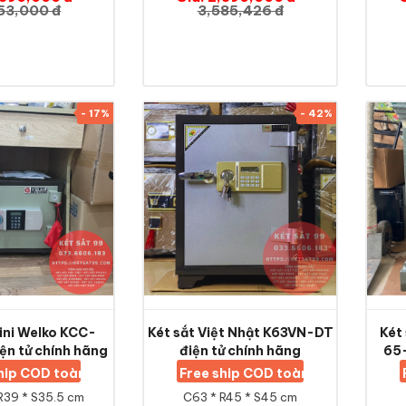
53,000 đ
3,585,426 đ
- 17%
- 42%
ini Welko KCC-
Két sắt Việt Nhật K63VN-DT
Két
n tử chính hãng
điện tử chính hãng
65-
ship COD toàn quốc
Free ship COD toàn quốc
R39 * S35.5 cm
C63 * R45 * S45 cm