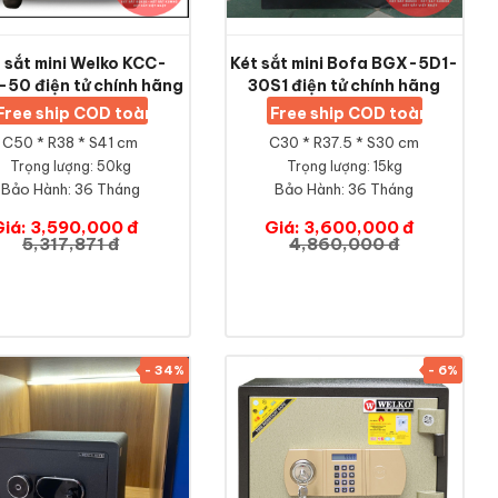
 sắt mini Welko KCC-
Két sắt mini Bofa BGX-5D1-
50 điện tử chính hãng
30S1 điện tử chính hãng
Free ship COD toàn quốc
Free ship COD toàn quốc
C50 * R38 * S41 cm
C30 * R37.5 * S30 cm
Trọng lượng: 50kg
Trọng lượng: 15kg
Bảo Hành:
36 Tháng
Bảo Hành:
36 Tháng
Giá: 3,590,000 đ
Giá: 3,600,000 đ
5,317,871 đ
4,860,000 đ
- 34%
- 6%