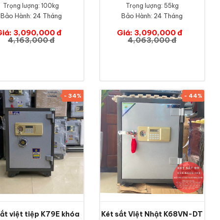
Trọng lượng: 100kg
Trọng lượng: 55kg
Bảo Hành:
24 Tháng
Bảo Hành:
24 Tháng
Giá: 3,090,000 đ
Giá: 3,090,000 đ
4,163,000 đ
4,063,000 đ
- 34%
- 44%
sắt việt tiệp K79E khóa
Két sắt Việt Nhật K68VN-DT