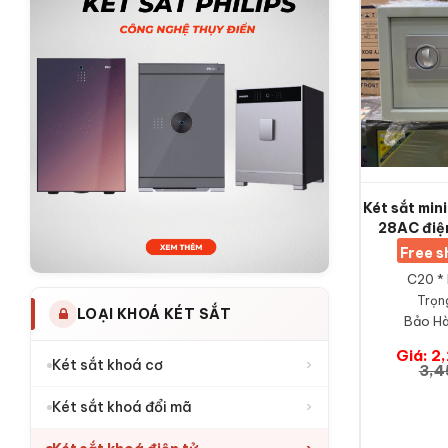
Két sắt mi
28AC điện
Free 
C20 * 
Trọn
LOẠI KHOÁ KÉT SẮT
Bảo Hà
Giá: 2
›
Két sắt khoá cơ
3,4
›
Két sắt khoá đổi mã