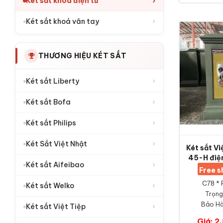
›
Két sắt khoá điện tử
›
Két sắt khoá vân tay
THƯƠNG HIỆU KÉT SẮT
›
Két sắt Liberty
›
Két sắt Bofa
›
Két sắt Philips
›
Két Sắt Việt Nhật
Két sắt V
45-H điện
›
Két sắt Aifeibao
Free 
C78 * 
›
Két sắt Welko
Trọng
Bảo Hà
›
Két sắt Việt Tiệp
Giá: 2