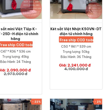
 sắt mini Việt Tiệp K-
Két sắt Việt Nhật K50VN-DT
-25D-H điện tử chính
điện tử chính hãng
hãng
Free ship COD toàn quốc
Free ship COD toàn quốc
C50 * R41 * S39 cm
C47 * R36 * S36 cm
Trọng lượng: 50kg
Trọng lượng: 45kg
Bảo Hành:
36 Tháng
Bảo Hành:
24 Tháng
Giá: 2,241,000 đ
4,100,000 đ
Giá: 2,090,000 đ
2,973,000 đ
- 22%
- 2%