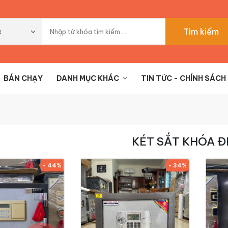
Tìm kiếm
c
BÁN CHẠY
DANH MỤC KHÁC
TIN TỨC - CHÍNH SÁCH
KÉT SẮT KHÓA Đ
- 44%
- 34%