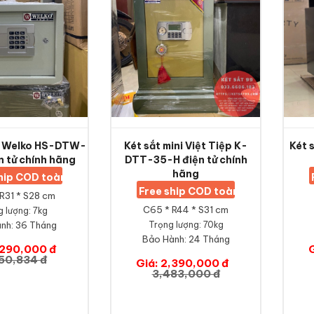
ni Welko HS-DTW-
Két sắt mini Việt Tiệp K-
Két 
 tử chính hãng
DTT-35-H điện tử chính
hãng
ship COD toàn quốc
Free ship COD toàn quốc
R31 * S28 cm
C65 * R44 * S31 cm
g lượng: 7kg
nh:
36 Tháng
Trọng lượng: 70kg
Bảo Hành:
24 Tháng
,290,000 đ
50,834 đ
Giá: 2,390,000 đ
3,483,000 đ