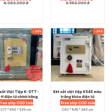
4,063,000 đ
3,953,000 đ
- 26%
- 24%
 sắt Việt Tiệp K-DTT-
Két sắt việt tiệp K54E màu
H điện tử chính hãng
trắng khóa điện tử
Free ship COD toàn quốc
Free ship COD toàn quốc
C77 * R50 * S39 cm
C50 * R38 * S40 cm