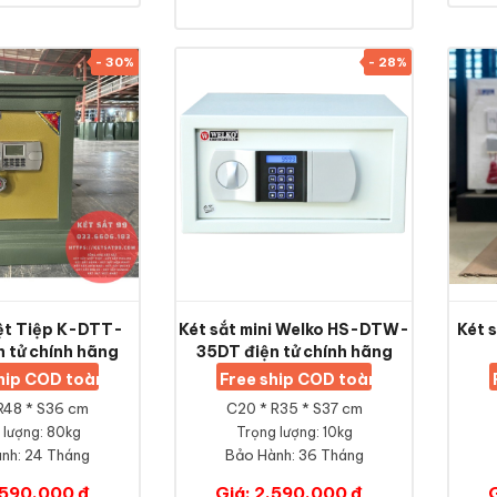
- 30%
- 28%
iệt Tiệp K-DTT-
Két sắt mini Welko HS-DTW-
Két 
 tử chính hãng
35DT điện tử chính hãng
ship COD toàn quốc
Free ship COD toàn quốc
R48 * S36 cm
C20 * R35 * S37 cm
 lượng: 80kg
Trọng lượng: 10kg
nh:
24 Tháng
Bảo Hành:
36 Tháng
,590,000 đ
Giá: 2,590,000 đ