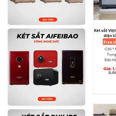
Két sắt Vi
điện t
Free 
C36 * 
Trọng
Bảo Hà
Giá: 1
3,5