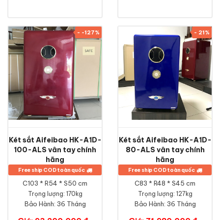
- -127%
- 21%
Két sắt Aifeibao HK-A1D-
Két sắt Aifeibao HK-A1D-
100-ALS vân tay chính
80-ALS vân tay chính
hãng
hãng
Free ship COD toàn quốc
Free ship COD toàn quốc
C103 * R54 * S50 cm
C83 * R48 * S45 cm
Trọng lượng: 170kg
Trọng lượng: 127kg
Bảo Hành:
36 Tháng
Bảo Hành:
36 Tháng