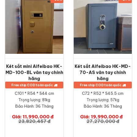
Két sắt mini Aifeibao HK-
Két sắt Aifeibao HK-MD-
MD-100-BL vân tay chính
70-AS vân tay chính
hãng
hãng
Free ship COD toàn quốc
Free ship COD toàn quốc
C101 * R54 * S44 cm
C72 * R52 * S45.5 cm
Trọng lượng: 81kg
Trọng lượng: 57kg
Bảo Hành:
36 Tháng
Bảo Hành:
36 Tháng
Giá: 11,990,000 đ
Giá: 19,990,000 đ
23,820,457 đ
27,270,000 đ