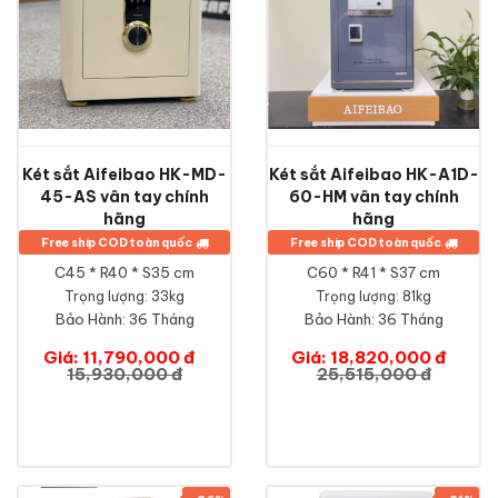
Két sắt Aifeibao HK-MD-
Két sắt Aifeibao HK-A1D-
45-AS vân tay chính
60-HM vân tay chính
hãng
hãng
Free ship COD toàn quốc
Free ship COD toàn quốc
C45 * R40 * S35 cm
C60 * R41 * S37 cm
Trọng lượng: 33kg
Trọng lượng: 81kg
Bảo Hành:
36 Tháng
Bảo Hành:
36 Tháng
Giá: 11,790,000 đ
Giá: 18,820,000 đ
15,930,000 đ
25,515,000 đ