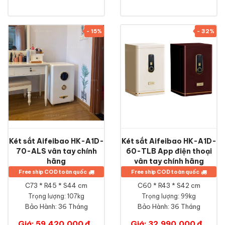
- 15%
- 32%
Két sắt Aifeibao HK-A1D-
Két sắt Aifeibao HK-A1D-
70-ALS vân tay chính
60-TLB App điện thoại
hãng
vân tay chính hãng
Free ship COD toàn quốc
Free ship COD toàn quốc
C73 * R45 * S44 cm
C60 * R43 * S42 cm
Trọng lượng: 107kg
Trọng lượng: 99kg
Bảo Hành:
36 Tháng
Bảo Hành:
36 Tháng
Giá: 59,420,000 đ
Giá: 32,990,000 đ