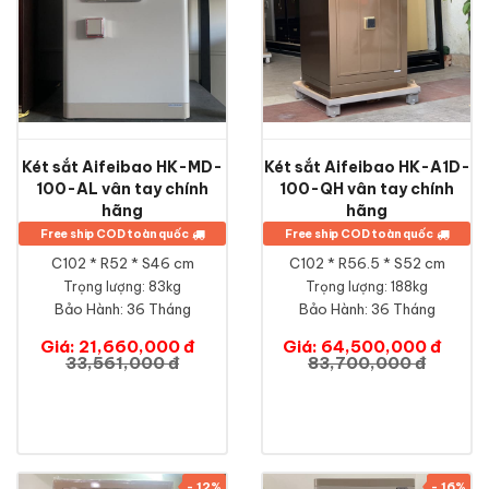
Két sắt Aifeibao HK-MD-
Két sắt Aifeibao HK-A1D-
100-AL vân tay chính
100-QH vân tay chính
hãng
hãng
Free ship COD toàn quốc
Free ship COD toàn quốc
C102 * R52 * S46 cm
C102 * R56.5 * S52 cm
Trọng lượng: 83kg
Trọng lượng: 188kg
Bảo Hành:
36 Tháng
Bảo Hành:
36 Tháng
Giá: 21,660,000 đ
Giá: 64,500,000 đ
33,561,000 đ
83,700,000 đ
- 12%
- 16%