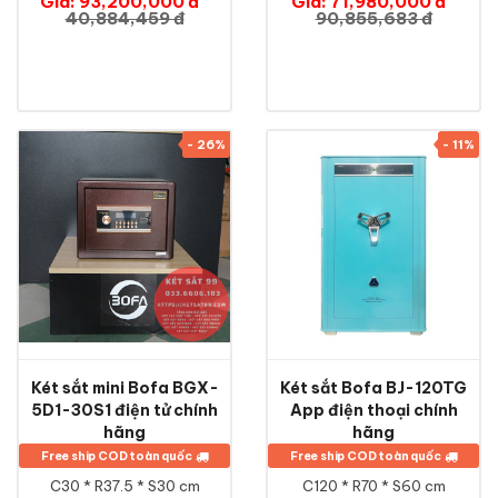
Giá: 93,200,000 đ
Giá: 71,980,000 đ
40,884,459 đ
90,855,683 đ
- 26%
- 11%
Két sắt mini Bofa BGX-
Két sắt Bofa BJ-120TG
5D1-30S1 điện tử chính
App điện thoại chính
hãng
hãng
Free ship COD toàn quốc
Free ship COD toàn quốc
C30 * R37.5 * S30 cm
C120 * R70 * S60 cm