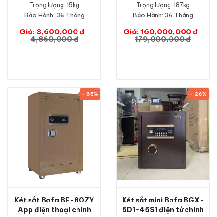
Trọng lượng: 15kg
Trọng lượng: 187kg
Bảo Hành:
36 Tháng
Bảo Hành:
36 Tháng
Giá: 3,600,000 đ
Giá: 160,000,000 đ
4,860,000 đ
179,000,000 đ
- 35%
- 26%
Két sắt Bofa BF-80ZY
Két sắt mini Bofa BGX-
App điện thoại chính
5D1-45S1 điện tử chính