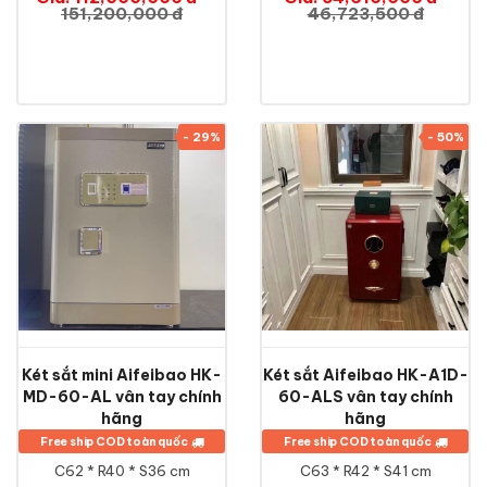
151,200,000 đ
46,723,500 đ
- 29%
- 50%
Két sắt mini Aifeibao HK-
Két sắt Aifeibao HK-A1D-
MD-60-AL vân tay chính
60-ALS vân tay chính
hãng
hãng
Free ship COD toàn quốc
Free ship COD toàn quốc
C62 * R40 * S36 cm
C63 * R42 * S41 cm