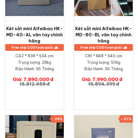
Két sắt mini Aifeibao HK-
Két sắt mini Aifeibao HK-
MD-40-AL vân tay chính
MD-80-BL vân tay chính
hãng
hãng
Free ship COD toàn quốc
Free ship COD toàn quốc
C42 * R38 * S34 cm
C81 * R48 * S40 cm
Trọng lượng: 28kg
Trọng lượng: 50kg
Bảo Hành:
36 Tháng
Bảo Hành:
36 Tháng
Giá: 7,890,000 đ
Giá: 7,990,000 đ
15,812,658 đ
15,894,399 đ
- 26%
- 27%