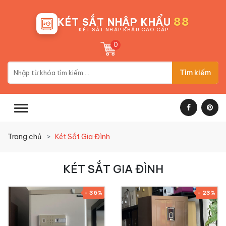
88
KÉT SẮT NHẬP KHẨU
KÉT SẮT NHẬP KHẨU CAO CẤP
0
Tìm kiếm
Trang chủ
Két Sắt Gia Đình
KÉT SẮT GIA ĐÌNH
- 36%
- 23%