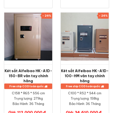
- 26%
- 26%
Két sắt Aifeibao HK-A1D-
Két sắt Aifeibao HK-A1D-
150-BR vân tay chính
100-HM vân tay chính
hãng
hãng
Free ship COD toàn quốc
Free ship COD toàn quốc
C158 * R65 * S56 cm
C100 * R52 * S44 cm
Trọng lượng: 279kg
Trọng lượng: 158kg
Bảo Hành:
36 Tháng
Bảo Hành:
36 Tháng
Giá: 112,000,000 đ
Giá: 34,610,000 đ