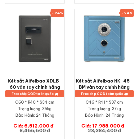
- 24%
- 24%
Két sắt Aifeibao XDLB-
Két sắt Aifeibao HK-45-
60 vân tay chính hãng
BM vân tay chính hãng
Free ship COD toàn quốc
Free ship COD toàn quốc
C60 * R40 * S34 cm
C46 * R41 * S37 cm
Trọng lượng: 35kg
Trọng lượng: 37kg
Bảo Hành:
24 Tháng
Bảo Hành:
24 Tháng
Giá: 6,512,000 đ
Giá: 17,988,000 đ
8,465,600 đ
23,384,400 đ