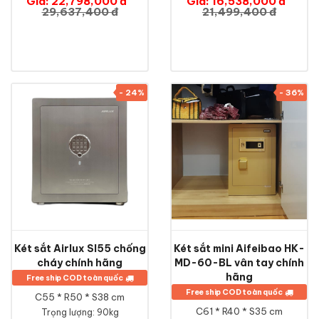
Giá: 22,798,000 đ
Giá: 16,538,000 đ
29,637,400 đ
21,499,400 đ
- 24%
- 36%
Két sắt Airlux SI55 chống
Két sắt mini Aifeibao HK-
cháy chính hãng
MD-60-BL vân tay chính
hãng
Free ship COD toàn quốc
Free ship COD toàn quốc
C55 * R50 * S38 cm
C61 * R40 * S35 cm
Trọng lượng: 90kg