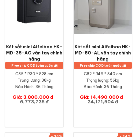
Két sắt mini Aifeibao HK-
Két sắt mini Aifeibao HK-
MD-35-AG vân tay chính
MD-80-AL vân tay chính
hãng
hãng
Free ship COD toàn quốc
Free ship COD toàn quốc
C36 * R30 * S28 cm
C82 * R46 * S40 cm
Trọng lượng: 38kg
Trọng lượng: 56kg
Bảo Hành:
36 Tháng
Bảo Hành:
36 Tháng
Giá: 3,800,000 đ
Giá: 14,490,000 đ
6,773,735 đ
24,171,504 đ
- 24%
- 24%