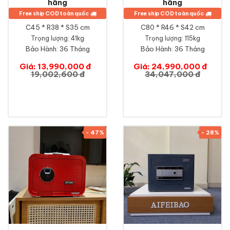
hãng
hãng
Free ship COD toàn quốc
Free ship COD toàn quốc
C45 * R38 * S35 cm
C80 * R46 * S42 cm
Trọng lượng: 41kg
Trọng lượng: 115kg
Bảo Hành:
36 Tháng
Bảo Hành:
36 Tháng
Giá: 13,990,000 đ
Giá: 24,990,000 đ
19,002,600 đ
34,047,000 đ
- 47%
- 28%