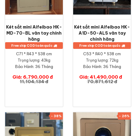
Két sắt mini Aifeibao HK-
Két sắt mini Aifeibao HK-
MD-70-BL vân tay chính
A1D-50-ALS vân tay
hãng
chính hãng
Free ship COD toàn quốc
Free ship COD toàn quốc
C71 * R43 * S38 cm
C53 * R40 * S38 cm
Trọng lượng: 43kg
Trọng lượng: 72kg
Bảo Hành:
36 Tháng
Bảo Hành:
36 Tháng
Giá: 6,790,000 đ
Giá: 41,490,000 đ
11,104,134 đ
70,871,612 đ
- 38%
- 26%