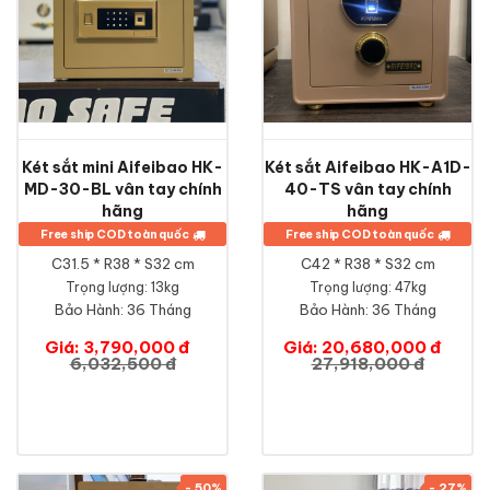
Két sắt mini Aifeibao HK-
Két sắt Aifeibao HK-A1D-
MD-30-BL vân tay chính
40-TS vân tay chính
hãng
hãng
Free ship COD toàn quốc
Free ship COD toàn quốc
C31.5 * R38 * S32 cm
C42 * R38 * S32 cm
Trọng lượng: 13kg
Trọng lượng: 47kg
Bảo Hành:
36 Tháng
Bảo Hành:
36 Tháng
Giá: 3,790,000 đ
Giá: 20,680,000 đ
6,032,500 đ
27,918,000 đ
- 50%
- 27%