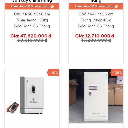
vân tay chính hãng
hãng
Free ship COD toàn quốc
Free ship COD toàn quốc
C83 * R50 * S46 cm
C55 * R41 * S36 cm
Trọng lượng: 139kg
Trọng lượng: 43kg
Bảo Hành:
36 Tháng
Bảo Hành:
36 Tháng
Giá: 47,620,000 đ
Giá: 12,710,000 đ
69,310,000 đ
17,280,000 đ
- 10%
- 28%