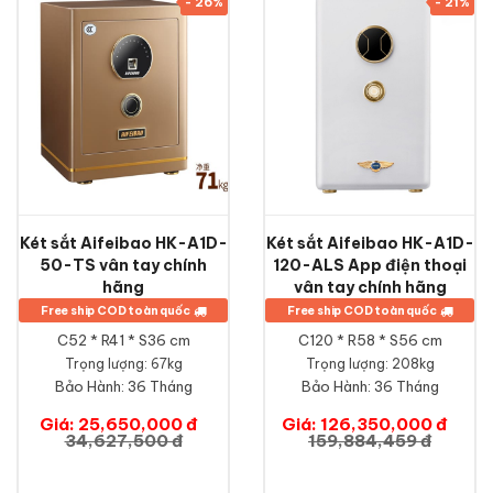
- 26%
- 21%
Két sắt Aifeibao HK-A1D-
Két sắt Aifeibao HK-A1D-
50-TS vân tay chính
120-ALS App điện thoại
hãng
vân tay chính hãng
Free ship COD toàn quốc
Free ship COD toàn quốc
C52 * R41 * S36 cm
C120 * R58 * S56 cm
Trọng lượng: 67kg
Trọng lượng: 208kg
Bảo Hành:
36 Tháng
Bảo Hành:
36 Tháng
Giá: 25,650,000 đ
Giá: 126,350,000 đ
34,627,500 đ
159,884,459 đ