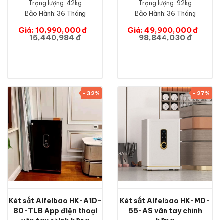
Trọng lượng: 42kg
Trọng lượng: 92kg
Bảo Hành:
36 Tháng
Bảo Hành:
36 Tháng
Giá: 10,990,000 đ
Giá: 49,900,000 đ
15,440,984 đ
98,844,030 đ
- 32%
- 27%
Két sắt Aifeibao HK-A1D-
Két sắt Aifeibao HK-MD-
80-TLB App điện thoại
55-AS vân tay chính