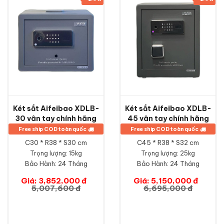
Két sắt Aifeibao XDLB-
Két sắt Aifeibao XDLB-
30 vân tay chính hãng
45 vân tay chính hãng
Free ship COD toàn quốc
Free ship COD toàn quốc
C30 * R38 * S30 cm
C45 * R38 * S32 cm
Trọng lượng: 15kg
Trọng lượng: 25kg
Bảo Hành:
24 Tháng
Bảo Hành:
24 Tháng
Giá: 3,852,000 đ
Giá: 5,150,000 đ
5,007,600 đ
6,695,000 đ