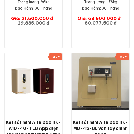
Trọng lượng: 96kg
Trọng lượng: 178kg
Bảo Hành:
36 Tháng
Bảo Hành:
36 Tháng
Giá: 21,500,000 đ
Giá: 68,900,000 đ
29,835,000 đ
80,077,500 đ
- 32%
- 27%
Két sắt mini Aifeibao HK-
Két sắt mini Aifeibao HK-
A1D-40-TLB App điện
MD-45-BL vân tay chính