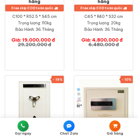
hãng
hãng
Free ship COD toàn quốc
Free ship COD toàn quốc
C100 * R52.5 * S45 cm
C45 * R40 * S32 cm
Trọng lượng: 110kg
Trọng lượng: 20kg
Bảo Hành:
36 Tháng
Bảo Hành:
36 Tháng
Giá: 19,000,000 đ
Giá: 4,800,000 đ
29,200,000 đ
6,480,000 đ
- 19%
- 10%
Gọi ngay
Chat Zalo
Giỏ hàng