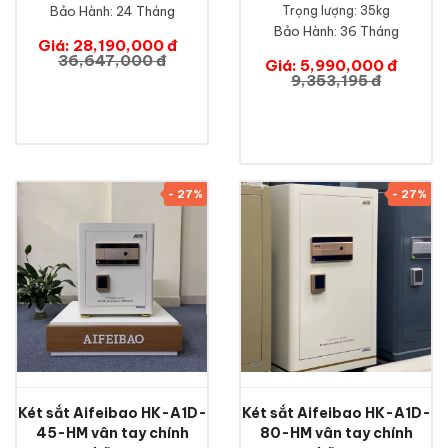
Bảo Hành:
24 Tháng
Trọng lượng: 35kg
Bảo Hành:
36 Tháng
Giá: 28,190,000 đ
36,647,000 đ
Giá: 5,990,000 đ
9,353,195 đ
- 27%
- 27%
Két sắt Aifeibao HK-A1D-
Két sắt Aifeibao HK-A1D-
45-HM vân tay chính
80-HM vân tay chính