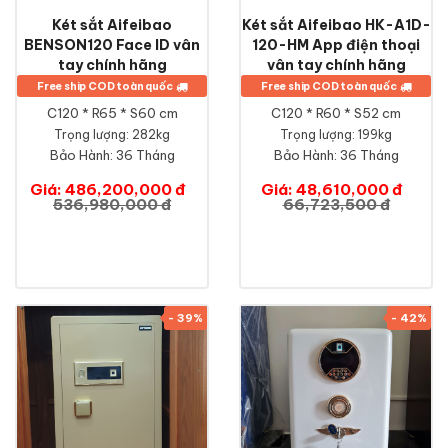
Két sắt Aifeibao
Két sắt Aifeibao HK-A1D-
BENSON120 Face ID vân
120-HM App điện thoại
tay chính hãng
vân tay chính hãng
Free ship COD toàn quốc
Free ship COD toàn quốc
C120 * R65 * S60 cm
C120 * R60 * S52 cm
Trọng lượng: 282kg
Trọng lượng: 199kg
Bảo Hành:
36 Tháng
Bảo Hành:
36 Tháng
Giá: 486,200,000 đ
Giá: 48,610,000 đ
536,980,000 đ
66,723,500 đ
- 39%
- 42%