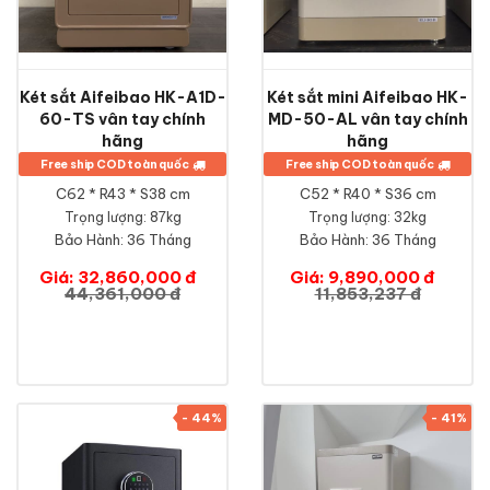
Két sắt Aifeibao HK-A1D-
Két sắt mini Aifeibao HK-
60-TS vân tay chính
MD-50-AL vân tay chính
hãng
hãng
Free ship COD toàn quốc
Free ship COD toàn quốc
C62 * R43 * S38 cm
C52 * R40 * S36 cm
Trọng lượng: 87kg
Trọng lượng: 32kg
Bảo Hành:
36 Tháng
Bảo Hành:
36 Tháng
Giá: 32,860,000 đ
Giá: 9,890,000 đ
44,361,000 đ
11,853,237 đ
- 44%
- 41%