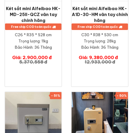
Két sắt mini Aifeibao HK-
Két sắt mini Aifeibao HK-
MD-25II-QCZ vân tay
A1D-30-HM vân tay chính
chính hãng
hãng
Free ship COD toàn quốc
Free ship COD toàn quốc
C26 * R35 * S28 cm
C30 * R38 * S30 cm
Trọng lượng: 11kg
Trọng lượng: 28kg
Bảo Hành:
36 Tháng
Bảo Hành:
36 Tháng
Giá: 2,900,000 đ
Giá: 9,380,000 đ
5,370,558 đ
12,933,000 đ
- 51%
- 50%