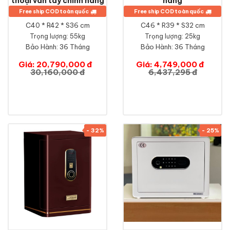
thoại vân tay chính hãng
hãng
Free ship COD toàn quốc
Free ship COD toàn quốc
C40 * R42 * S36 cm
C46 * R39 * S32 cm
Trọng lượng: 55kg
Trọng lượng: 25kg
Bảo Hành:
36 Tháng
Bảo Hành:
36 Tháng
Giá: 20,790,000 đ
Giá: 4,749,000 đ
30,160,000 đ
6,437,295 đ
- 32%
- 25%