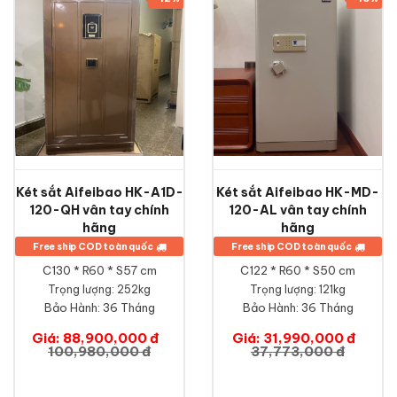
Két sắt Aifeibao HK-A1D-
Két sắt Aifeibao HK-MD-
120-QH vân tay chính
120-AL vân tay chính
hãng
hãng
Free ship COD toàn quốc
Free ship COD toàn quốc
C130 * R60 * S57 cm
C122 * R60 * S50 cm
Trọng lượng: 252kg
Trọng lượng: 121kg
Bảo Hành:
36 Tháng
Bảo Hành:
36 Tháng
Giá: 88,900,000 đ
Giá: 31,990,000 đ
100,980,000 đ
37,773,000 đ