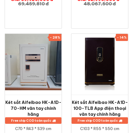
69,459,810 đ
48,067,500 đ
- 28%
- 14%
Két sắt Aifeibao HK-A1D-
Két sắt Aifeibao HK-A1D-
70-HM vân tay chính
100-TLB App điện thoại
hãng
vân tay chính hãng
Free ship COD toàn quốc
Free ship COD toàn quốc
C70 * R43 * S39 cm
C103 * R55 * S50 cm