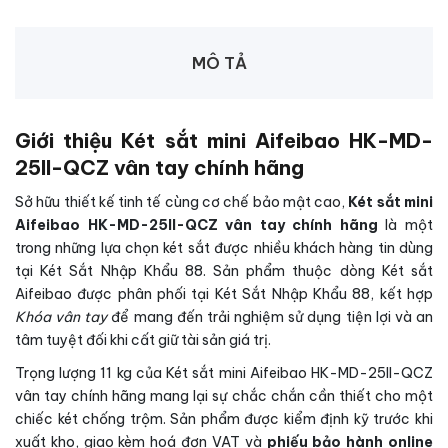
MÔ TẢ
Giới thiệu Két sắt mini Aifeibao HK-MD-
25II-QCZ vân tay chính hãng
Sở hữu thiết kế tinh tế cùng cơ chế bảo mật cao,
Két sắt mini
Aifeibao HK-MD-25II-QCZ vân tay chính hãng
là một
trong những lựa chọn két sắt được nhiều khách hàng tin dùng
tại Két Sắt Nhập Khẩu 88. Sản phẩm thuộc dòng Két sắt
Aifeibao được phân phối tại Két Sắt Nhập Khẩu 88, kết hợp
Khóa vân tay
để mang đến trải nghiệm sử dụng tiện lợi và an
tâm tuyệt đối khi cất giữ tài sản giá trị.
Trọng lượng 11 kg của Két sắt mini Aifeibao HK-MD-25II-QCZ
vân tay chính hãng mang lại sự chắc chắn cần thiết cho một
chiếc két chống trộm. Sản phẩm được kiểm định kỹ trước khi
xuất kho, giao kèm hoá đơn VAT và
phiếu bảo hành online