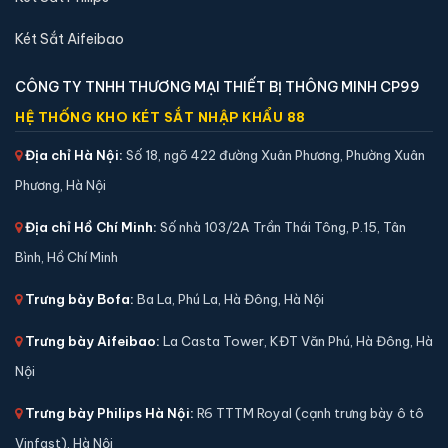
Két Sắt Aifeibao
CÔNG TY TNHH THƯƠNG MẠI THIẾT BỊ THÔNG MINH CP99
Két sắt mini Aifeibao HK-MD-30-BL vân tay chính
HỆ THỐNG KHO KÉT SẮT NHẬP KHẨU 88
hãng
Địa chỉ Hà Nội:
Số 18, ngõ 422 đường Xuân Phương, Phường Xuân
📐 Kích thước:
31.5 x 38 x 32 cm
Phương, Hà Nội
⚖️ Trọng lượng:
13 kg
🔒 Khoá:
Khóa vân tay
Địa chỉ Hồ Chí Minh:
Số nhà 103/2A Trần Thái Tông, P.15, Tân
🛡️ Bảo hành:
36 tháng
Bình, Hồ Chí Minh
3,790,000 đ
Trưng bày Bofa:
Ba La, Phú La, Hà Đông, Hà Nội
Xem chi tiết →
Trưng bày Aifeibao:
La Casta Tower, KĐT Văn Phú, Hà Đông, Hà
Nội
Trưng bày Philips Hà Nội:
R6 TTTM Royal (cạnh trưng bày ô tô
Vinfast), Hà Nội