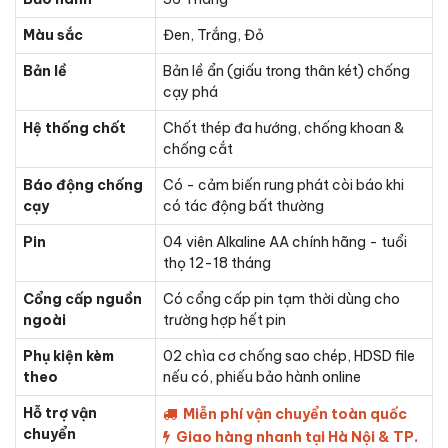
Màu sắc
Đen, Trắng, Đỏ
Bản lề
Bản lề ẩn (giấu trong thân két) chống
cạy phá
Hệ thống chốt
Chốt thép đa hướng, chống khoan &
chống cắt
Báo động chống
Có - cảm biến rung phát còi báo khi
cạy
có tác động bất thường
Pin
04 viên Alkaline AA chính hãng - tuổi
thọ 12-18 tháng
Cổng cấp nguồn
Có cổng cấp pin tạm thời dùng cho
ngoài
trường hợp hết pin
Phụ kiện kèm
02 chìa cơ chống sao chép, HDSD file
theo
nếu có, phiếu bảo hành online
Hỗ trợ vận
Miễn phí vận chuyển toàn quốc
chuyển
Giao hàng nhanh tại Hà Nội & TP.