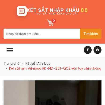
88
KÉT SẮT NHẬP KHẨU
KÉT SẮT NHẬP KHẨU CAO CẤP
0
Tìm kiếm
Trang chủ
Két sắt Aifeibao
Két sắt mini Aifeibao HK-MD-25II-QCZ vân tay chính hãng