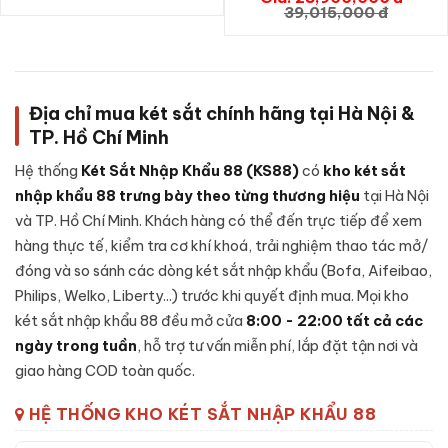
25II-QCZ vân tay chính hãng
GIỎ HÀNG
39,015,000 đ
Cấu tạo
Két sắt mini Aifeibao HK-MD-25II-QCZ vân tay
chính hãng
được thiết kế chắc chắn, kết hợp giữa cơ khí
chính xác và vật liệu chất lượng cao:
Địa chỉ mua két sắt chính hãng tại Hà Nội &
Khung thép cường lực:
Sử dụng thép cao cấp không rỉ
TP. Hồ Chí Minh
nguyên khối, đảm bảo khả năng chống đập phá và khoan
đục cao.
Hệ thống
Két Sắt Nhập Khẩu 88 (KS88)
có
kho két sắt
Cánh cửa đúc đặc:
Cánh được đúc liền khối, có rãnh
nhập khẩu 88 trưng bày theo từng thương hiệu
tại Hà Nội
chống cạy, đệm chống khói - duy trì khả năng kín khít
và TP. Hồ Chí Minh. Khách hàng có thể đến trực tiếp để xem
trong điều kiện nhiệt độ cao.
hàng thực tế, kiểm tra cơ khí khoá, trải nghiệm thao tác mở/
Lớp lõi chống cháy:
Bên trong vỏ ngoài là lớp
bê-tông
đóng và so sánh các dòng két sắt nhập khẩu (Bofa, Aifeibao,
chống cháy
chuyên dụng kết hợp sợi cách nhiệt - giữ tài
Philips, Welko, Liberty...) trước khi quyết định mua. Mọi kho
sản nguyên vẹn khi xảy ra sự cố hoả hoạn.
két sắt nhập khẩu 88 đều mở cửa
8:00 - 22:00 tất cả các
Cơ cấu khoá:
Khóa vân tay, được lắp đặt nguyên cụm từ
ngày trong tuần
, hỗ trợ tư vấn miễn phí, lắp đặt tận nơi và
nhà sản xuất, tích hợp cảnh báo nhập sai liên tục.
giao hàng COD toàn quốc.
Hệ thống chốt:
Chốt thép 4 chiều bằng inox, kích thước
HỆ THỐNG KHO KÉT SẮT NHẬP KHẨU 88
lớn - chống được các công cụ phá khoá thông dụng.
Bản lề chìm:
Bản lề đặt ẩn bên trong cánh, không lộ ra