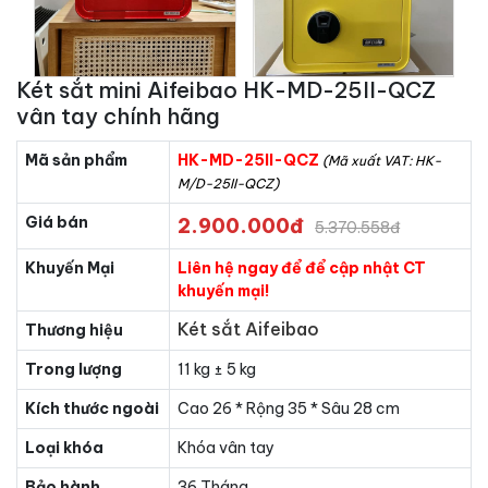
Két sắt mini Aifeibao HK-MD-25II-QCZ
vân tay chính hãng
Mã sản phẩm
HK-MD-25II-QCZ
(Mã xuất VAT: HK-
M/D-25II-QCZ)
Giá bán
2.900.000đ
5.370.558đ
Khuyến Mại
Liên hệ ngay để để cập nhật CT
khuyến mại!
Két sắt Aifeibao
Thương hiệu
Trong lượng
11 kg ± 5 kg
Kích thước ngoài
Cao 26 * Rộng 35 * Sâu 28 cm
Loại khóa
Khóa vân tay
Bảo hành
36 Tháng