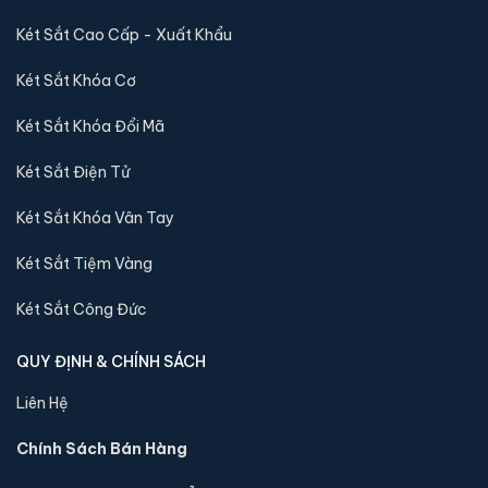
nhập khẩu 88 sẽ báo lại và chuyển kho còn sản phẩm
Két Sắt Cao Cấp - Xuất Khẩu
tới quý khách
Két Sắt Khóa Cơ
Sản phẩm cùng dòng Két sắt Aifeibao
Két Sắt Khóa Đổi Mã
Khám phá thêm các mẫu thuộc dòng
Két sắt Aifeibao
để tiện
Két Sắt Điện Tử
so sánh kích thước, công nghệ khoá và mức giá trước khi đặt
hàng.
Két Sắt Khóa Vân Tay
Két Sắt Tiệm Vàng
Két Sắt Công Đức
QUY ĐỊNH & CHÍNH SÁCH
Liên Hệ
Chính Sách Bán Hàng