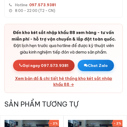
tay - hai lớp xác thực bắt buộc.
Hotline:
097.573.9381
8:00 - 22:00 (T2 - CN)
Phòng tấn công thử mã:
Tự khoá tạm thời sau khi nhập
sai liên tiếp - chặn brute force.
Báo động chống cậy phá:
Cảm biến rung kích hoạt còi
Đến kho két sắt nhập khẩu 88 xem hàng - tư vấn
cảnh báo khi két bị tác động.
miễn phí - hỗ trợ vận chuyển & lắp đặt toàn quốc.
Pin dự phòng dài lâu:
Tuổi thọ pin tốt, có cổng cấp điện
Đặt lịch hẹn trước qua hotline để được kỹ thuật viên
ngoài cho tình huống khẩn cấp.
giàu kinh nghiệm tiếp đón và demo sản phẩm.
Bản lề chìm trong cánh:
Thiết kế ẩn, tránh bị cắt từ bên
ngoài.
Gọi ngay 097.573.9381
Chat Zalo
Vỏ thép cao cấp:
Thép tấm cường độ cao + bê-tông chịu
nhiệt - rất khó phá huỷ.
Xem bản đồ & chi tiết hệ thống kho két sắt nhập
khẩu 88 →
Thẩm mỹ cao:
Thiết kế tinh tế, lớp sơn sang trọng - phù
hợp các không gian từ gia đình đến cửa hàng, văn phòng
và ngân hàng.
SẢN PHẨM TƯƠNG TỰ
- 2%
- 2%