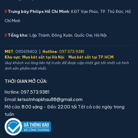
Trưng bày Philips Hồ Chí Minh:
KĐT Vạn Phúc, TP. Thủ Đức, Hồ
Chí Minh
Tổng kho:
Lập Thành, Đông Xuân, Quốc Oai, Hà Nội
MST:
0110619402 |
Hotline:
097.573.9381
Két sắt mini Aifeibao HK-MD-35-AG vân tay chính
Khu vực:
Mua két sắt tại Hà Nội
·
Mua két sắt tại TP.HCM
Quý khách vui lòng liên hệ trước để được cập nhật giá tốt nhất và hình
hãng
ảnh sản phẩm mới nhất.
📐 Kích thước:
36 x 30 x 28 cm
⚖️ Trọng lượng:
38 kg
THỜI GIAN MỞ CỬA:
🔒 Khoá:
Khóa vân tay
Hotline:
097.573.9381
🛡️ Bảo hành:
36 tháng
Email:
ketsatnhapkhau88@gmail.com
3,800,000 đ
Mở cửa:
8:00 sáng
- Đến:
22:00 tối
Tất cả các ngày trong
tuần
Xem chi tiết →