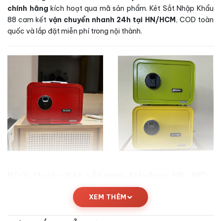
chính hãng
kích hoạt qua mã sản phẩm. Két Sắt Nhập Khẩu
88 cam kết
vận chuyển nhanh 24h tại HN/HCM
, COD toàn
quốc và lắp đặt miễn phí trong nội thành.
Kích thước Két sắt mini Aifeibao HK-MD-
25II-QCZ vân tay chính hãng
XEM THÊM
Trước khi mua
Két sắt mini Aifeibao HK-MD-25II-QCZ vân
tay chính hãng
, bạn nên tham khảo bảng kích thước chi tiết