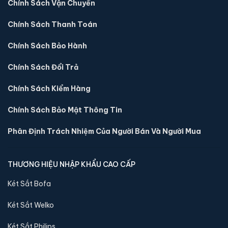
Chính Sách Vận Chuyển
Két sắt mini Aifeibao HK-MD-25II-QCZ vân tay
Chính Sách Thanh Toán
chính hãng
Chính Sách Bảo Hành
📐 Kích thước:
26 x 35 x 28 cm
⚖️ Trọng lượng:
11 kg
Chính Sách Đổi Trả
🔒 Khoá:
Khóa vân tay
Chính Sách Kiểm Hàng
🛡️ Bảo hành:
36 tháng
2,900,000 đ
Chính Sách Bảo Mật Thông Tin
Xem chi tiết →
Phân Định Trách Nhiệm Của Người Bán Và Người Mua
THƯƠNG HIỆU NHẬP KHẨU CAO CẤP
Két Sắt Bofa
Két Sắt Welko
Két Sắt Philips