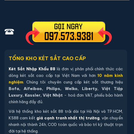
02 chìa khoá cơ chính hãng đi kèm.
04 viên pin Alkaline AA mới chính hãng (đã lắp sẵn, dự
phòng tối thiểu 12 tháng).
Hướng dẫn sử dụng tiếng Việt và quy trình thiết lập mã.
Thẻ bảo hành chính hãng - đăng ký online qua mã sản
phẩm trên website.
Hướng dẫn mua Két sắt mini Aifeibao HK-
TỔNG KHO KÉT SẮT CAO CẤP
MD-25II-QCZ vân tay chính hãng
Két Sắt Nhập Khẩu 88
là đơn vị phân phối chính thức các
dòng két sắt cao cấp tại Việt Nam với hơn
10 năm kinh
Mua hàng tại két sắt nhập khẩu 88 bạn có thể
nghiệm
. Chúng tôi chuyên cung cấp két sắt thương hiệu
chon lựa những cách sau:
Bofa, Aifeibao, Philips, Welko, Liberty, Việt Tiệp
Luxury, Kassler, Việt Nhật
- hoá đơn VAT, phiếu bảo hành
Cách 1
: Bạn chọn sản phẩm và ấn vào mua hàng hệ
chính hãng đầy đủ.
thống sẽ chuyển đến trang checkout. Ở trang check
Với hệ thống kho két sắt 88 trải dài tại Hà Nội và TP.HCM,
out bạn kiểm tra lại thông tin sản phẩm 1 lần nữa. Nếu
KS88 cam kết
giá cạnh tranh nhất thị trường
, vận chuyển
những thông tin đã chính xác bạn tiếp tục ấn thanh
nhanh nội thành 24h, COD toàn quốc và bảo trì kỹ thuật trọn
toán bạn cần để lại những thông tin cần thiết ở màn
đời tại hệ thống.