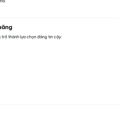
mã.
 hãng
g
trở thành lựa chọn đáng tin cậy: