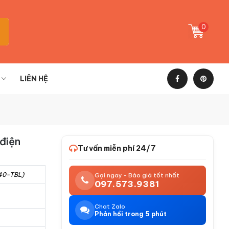
0
LIÊN HỆ
điện
Tư vấn miễn phí 24/7
40-TBL)
Gọi ngay - Báo giá tốt nhất
097.573.9381
Chat Zalo
Phản hồi trong 5 phút