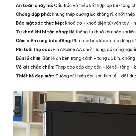
An toàn cháy nổ:
Cấu trúc vỏ thép kết hợp lớp bê-tông ch
Chống đập phá:
Khung thép cường lực không rỉ, chốt thép 
Bảo mật xác thực kép:
Khoá cơ + khoá điện tử/vân tay - ng
Tự khoá khi bị tấn công:
Hệ thống tự khoá khi nhập sai liê
Cảm biến rung báo động:
Phát còi báo khi có tác động bấ
Pin tuổi thọ cao:
Pin Alkaline AA chất lượng, có cổng nguồn
Bản lề chìm:
Bản lề ẩn bên trong cánh - tăng độ kín, chống
Vỏ két chắc chắn:
Thép cao cấp dày dặn + lõi bê-tông - 
Thiết kế đẹp mắt:
Đường nét hiện đại, sơn tinh tế - đặt 