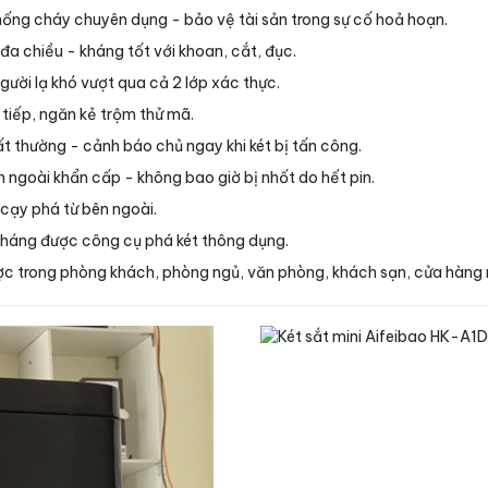
ống cháy chuyên dụng - bảo vệ tài sản trong sự cố hoả hoạn.
đa chiều - kháng tốt với khoan, cắt, đục.
ười lạ khó vượt qua cả 2 lớp xác thực.
n tiếp, ngăn kẻ trộm thử mã.
t thường - cảnh báo chủ ngay khi két bị tấn công.
 ngoài khẩn cấp - không bao giờ bị nhốt do hết pin.
 cạy phá từ bên ngoài.
kháng được công cụ phá két thông dụng.
được trong phòng khách, phòng ngủ, văn phòng, khách sạn, cửa hàng