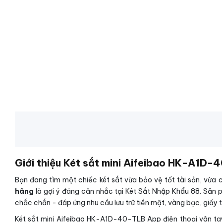
Giới thiệu Két sắt mini Aifeibao HK-A1D-
Bạn đang tìm một chiếc két sắt vừa bảo vệ tốt tài sản, vừa 
hãng
là gợi ý đáng cân nhắc tại Két Sắt Nhập Khẩu 88. Sản 
chắc chắn - đáp ứng nhu cầu lưu trữ tiền mặt, vàng bạc, giấy tờ
Két sắt mini Aifeibao HK-A1D-40-TLB App điện thoại vân tay