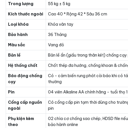
Trong lượng
55 kg ± 5 kg
Kích thước ngoài
Cao 40 * Rộng 42 * Sâu 36 cm
Loại khóa
Khóa vân tay
Bảo hành
36 Tháng
Màu sắc
Vang đỏ
Bản lề
Bản lề ẩn (giấu trong thân két) chống cạy
Hệ thống chốt
Chốt thép đa hướng, chống khoan & chốn
Báo động chống
Có - cảm biến rung phát còi báo khi có t
cạy
thường
Pin
04 viên Alkaline AA chính hãng - tuổi thọ
Cổng cấp nguồn
Có cổng cấp pin tạm thời dùng cho trườn
ngoài
pin
Phụ kiện kèm
02 chìa cơ chống sao chép, HDSD file nếu
theo
bảo hành online