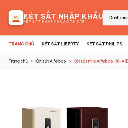
88
KÉT SẮT NHẬP KHẨU
Danh mụ
KÉT SẮT NHẬP KHẨU CAO CẤP
TRANG CHỦ
KÉT SẮT LIBERTY
KÉT SẮT PHILIPS
Trang chủ
Két sắt Aifeibao
Két sắt mini Aifeibao HK-A