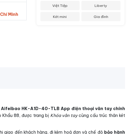
Việt Tiệp
Liberty
 Chí Minh
Két mini
Gia đình
i Aifeibao HK-A1D-40-TLB App điện thoại vân tay chính
p Khẩu 88, được trang bị
Khóa vân tay
cùng cấu trúc thân két
khi giao đến khách hàng, đi kèm hoá đơn và chế độ
bảo hành