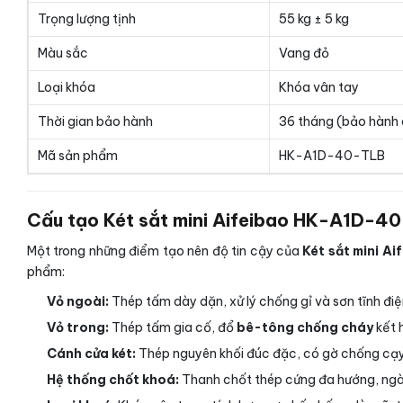
Trọng lượng tịnh
55 kg ± 5 kg
Màu sắc
Vang đỏ
Loại khóa
Khóa vân tay
Thời gian bảo hành
36 tháng (bảo hành 
Mã sản phẩm
HK-A1D-40-TLB
Cấu tạo Két sắt mini Aifeibao HK-A1D-40
Một trong những điểm tạo nên độ tin cậy của
Két sắt mini A
phẩm:
Vỏ ngoài:
Thép tấm dày dặn, xử lý chống gỉ và sơn tĩnh điệ
Vỏ trong:
Thép tấm gia cố, đổ
bê-tông chống cháy
kết 
Cánh cửa két:
Thép nguyên khối đúc đặc, có gờ chống cạy 
Hệ thống chốt khoá:
Thanh chốt thép cứng đa hướng, ngà