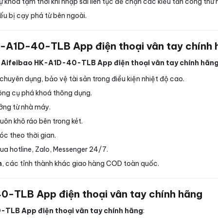
khoá tạm thời khi nhập sai liên tục để chặn các kiểu tấn công thử 
ếu bị cạy phá từ bên ngoài.
HK-A1D-40-TLB App điện thoại vân tay chính
ni Aifeibao HK-A1D-40-TLB App điện thoại vân tay chính hãn
huyên dụng, bảo vệ tài sản trong điều kiện nhiệt độ cao.
ông cụ phá khoá thông dụng.
ưởng từ nhà máy.
ôn khô ráo bên trong két.
óc theo thời gian.
qua hotline, Zalo, Messenger 24/7.
h
, các tỉnh thành khác giao hàng COD toàn quốc.
40-TLB App điện thoại vân tay chính hãng
-TLB App điện thoại vân tay chính hãng
: