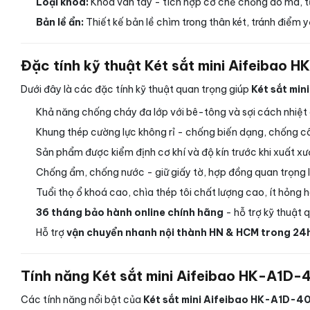
Loại khoá:
Khóa vân tay - tích hợp cơ chế chống dò mã, tự 
Bản lề ẩn:
Thiết kế bản lề chìm trong thân két, tránh điểm y
Đặc tính kỹ thuật Két sắt mini Aifeibao 
Dưới đây là các đặc tính kỹ thuật quan trọng giúp
Két sắt mi
Khả năng chống cháy đa lớp với bê-tông và sợi cách nhiệt c
Khung thép cường lực không rỉ - chống biến dạng, chống c
Sản phẩm được kiểm định cơ khí và độ kín trước khi xuất x
Chống ẩm, chống nước - giữ giấy tờ, hợp đồng quan trọng lu
Tuổi thọ ổ khoá cao, chìa thép tôi chất lượng cao, ít hỏng h
36 tháng bảo hành online chính hãng
- hỗ trợ kỹ thuật 
Hỗ trợ
vận chuyển nhanh nội thành HN & HCM trong 24
Tính năng Két sắt mini Aifeibao HK-A1D-
Các tính năng nổi bật của
Két sắt mini Aifeibao HK-A1D-40