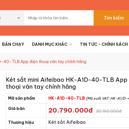
Tìm kiếm
c
BÁN CHẠY
DANH MỤC KHÁC
TIN TỨC - CHÍNH SÁCH
1D-40-TLB App điện thoại vân tay chính hãng
Két sắt mini Aifeibao HK-A1D-40-TLB App 
thoại vân tay chính hãng
Mã sản phẩm
HK-A1D-40-TLB
(Mã xuất VAT: HK-A1/D-
Giá bán
20.790.000đ
30.160.000đ
Két sắt Aifeibao
Thương hiệu