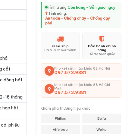
Tình trạng:
Còn hàng - Sẵn giao ngay
Tính năng:
An toàn - Chống cháy - Chống cạy
phá
Free ship
Bảo hành chính
hãng
HN & HCM nội thành
Hỗ trợ toàn quốc
 phá
g cắt
Kho két sắt nhập khẩu 88 Hà Nội
097.573.9381
ác động bất
Kho két sắt nhập khẩu 88 Hồ Chí
Minh
097.573.9381
 12-18 tháng
g hợp hết
Khám phá thương hiệu khác
Philips
Bofa
 có, phiếu
Aifeibao
Welko