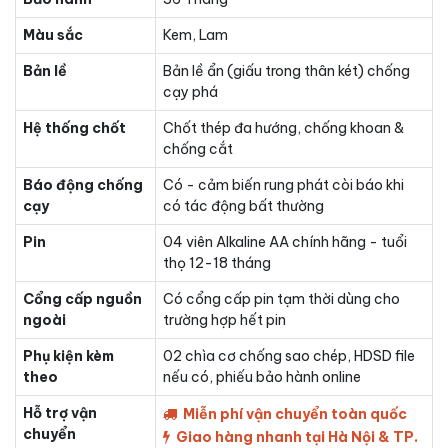
Màu sắc
Kem, Lam
Bản lề
Bản lề ẩn (giấu trong thân két) chống
cạy phá
Hệ thống chốt
Chốt thép đa hướng, chống khoan &
chống cắt
Báo động chống
Có - cảm biến rung phát còi báo khi
cạy
có tác động bất thường
Pin
04 viên Alkaline AA chính hãng - tuổi
thọ 12-18 tháng
Cổng cấp nguồn
Có cổng cấp pin tạm thời dùng cho
ngoài
trường hợp hết pin
Phụ kiện kèm
02 chìa cơ chống sao chép, HDSD file
theo
nếu có, phiếu bảo hành online
Hỗ trợ vận
Miễn phí vận chuyển toàn quốc
chuyển
Giao hàng nhanh tại Hà Nội & TP.