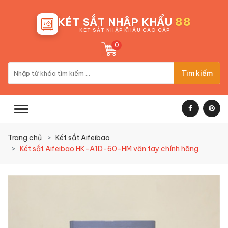
88
KÉT SẮT NHẬP KHẨU
KÉT SẮT NHẬP KHẨU CAO CẤP
0
Tìm kiếm
Trang chủ
Két sắt Aifeibao
Két sắt Aifeibao HK-A1D-60-HM vân tay chính hãng