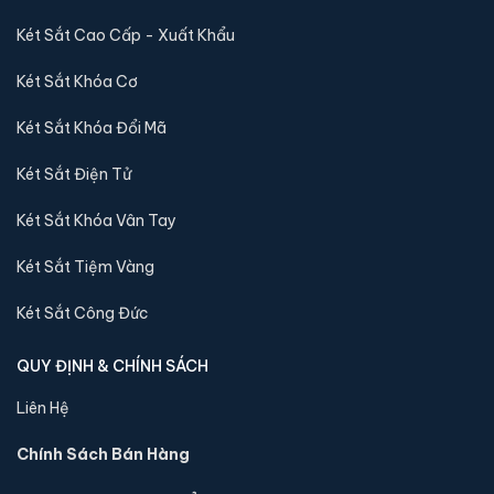
nhập khẩu 88 sẽ báo lại và chuyển kho còn sản phẩm
Két Sắt Cao Cấp - Xuất Khẩu
tới quý khách
Két Sắt Khóa Cơ
Sản phẩm cùng dòng Két sắt Aifeibao
Két Sắt Khóa Đổi Mã
Khám phá thêm các mẫu thuộc dòng
Két sắt Aifeibao
để tiện
Két Sắt Điện Tử
so sánh kích thước, công nghệ khoá và mức giá trước khi đặt
hàng.
Két Sắt Khóa Vân Tay
Két Sắt Tiệm Vàng
Két Sắt Công Đức
QUY ĐỊNH & CHÍNH SÁCH
Liên Hệ
Chính Sách Bán Hàng