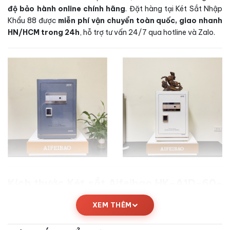
độ bảo hành online chính hãng
. Đặt hàng tại Két Sắt Nhập
Khẩu 88 được
miễn phí vận chuyển toàn quốc, giao nhanh
HN/HCM trong 24h
, hỗ trợ tư vấn 24/7 qua hotline và Zalo.
Kích thước Két sắt Aifeibao HK-A1D-60-
HM vân tay chính hãng
XEM THÊM
Thông số kích thước chi tiết của
Két sắt Aifeibao HK-A1D-
60-HM vân tay chính hãng
được công bố từ nhà sản xuất,