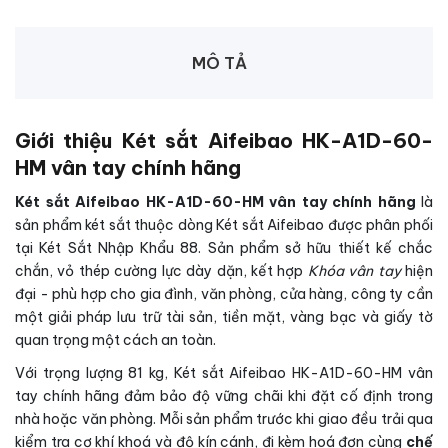
MÔ TẢ
Giới thiệu Két sắt Aifeibao HK-A1D-60-
HM vân tay chính hãng
Két sắt Aifeibao HK-A1D-60-HM vân tay chính hãng
là
sản phẩm két sắt thuộc dòng Két sắt Aifeibao được phân phối
tại Két Sắt Nhập Khẩu 88. Sản phẩm sở hữu thiết kế chắc
chắn, vỏ thép cường lực dày dặn, kết hợp
Khóa vân tay
hiện
đại - phù hợp cho gia đình, văn phòng, cửa hàng, công ty cần
một giải pháp lưu trữ tài sản, tiền mặt, vàng bạc và giấy tờ
quan trọng một cách an toàn.
Với trọng lượng 81 kg, Két sắt Aifeibao HK-A1D-60-HM vân
tay chính hãng đảm bảo độ vững chãi khi đặt cố định trong
nhà hoặc văn phòng. Mỗi sản phẩm trước khi giao đều trải qua
kiểm tra cơ khí khoá và độ kín cánh, đi kèm hoá đơn cùng
chế