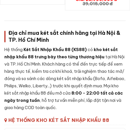
vân tay chính hãng
GIỎ HÀNG
39,015,000 đ
Để đảm bảo độ an toàn và tuổi thọ lâu dài,
Két sắt Aifeibao
HK-A1D-60-HM vân tay chính hãng
được chế tạo theo cấu
trúc nhiều lớp, từng chi tiết được gia công cẩn thận:
Địa chỉ mua két sắt chính hãng tại Hà Nội &
Lớp ngoài:
Thép tấm cường độ cao, sơn tĩnh điện cao cấp
TP. Hồ Chí Minh
chống trầy xước và bong sơn theo thời gian sử dụng.
Lớp lõi chống cháy:
Hỗn hợp
bê-tông chống cháy
kết
Hệ thống
Két Sắt Nhập Khẩu 88 (KS88)
có
kho két sắt
hợp vật liệu cách nhiệt chịu nhiệt độ cao - giữ tài sản, giấy
nhập khẩu 88 trưng bày theo từng thương hiệu
tại Hà Nội
tờ an toàn trong sự cố hoả hoạn.
và TP. Hồ Chí Minh. Khách hàng có thể đến trực tiếp để xem
Lớp trong:
Thép tấm gia cường, vách nhung chống trầy
hàng thực tế, kiểm tra cơ khí khoá, trải nghiệm thao tác mở/
cho tài sản đặt bên trong, có ngăn phụ tiện lợi.
đóng và so sánh các dòng két sắt nhập khẩu (Bofa, Aifeibao,
Philips, Welko, Liberty...) trước khi quyết định mua. Mọi kho
Cánh két:
Đúc nguyên khối thép đặc dày, gờ cánh khít với
thân, đệm chống khói thoát.
két sắt nhập khẩu 88 đều mở cửa
8:00 - 22:00 tất cả các
ngày trong tuần
, hỗ trợ tư vấn miễn phí, lắp đặt tận nơi và
Khoá:
Khóa vân tay - cơ chế bảo mật cao, chống thử mã,
giao hàng COD toàn quốc.
có chế độ tự khoá tạm thời.
Hệ chốt + bản lề:
Chốt thép đa hướng kết hợp bản lề chìm
HỆ THỐNG KHO KÉT SẮT NHẬP KHẨU 88
bên trong cánh - chống cạy phá toàn diện.