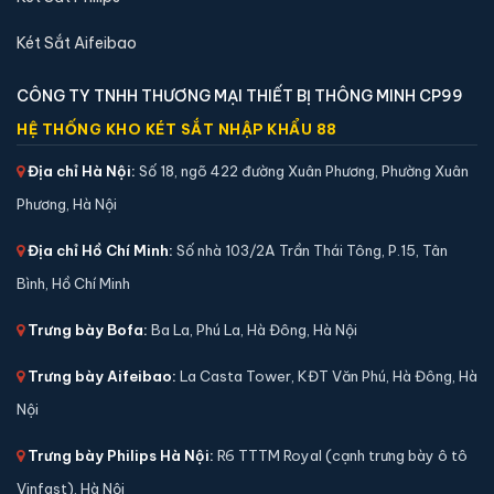
Két Sắt Aifeibao
CÔNG TY TNHH THƯƠNG MẠI THIẾT BỊ THÔNG MINH CP99
Két sắt mini Aifeibao HK-MD-30-BL vân tay chính
HỆ THỐNG KHO KÉT SẮT NHẬP KHẨU 88
hãng
Địa chỉ Hà Nội:
Số 18, ngõ 422 đường Xuân Phương, Phường Xuân
📐 Kích thước:
31.5 x 38 x 32 cm
Phương, Hà Nội
⚖️ Trọng lượng:
13 kg
🔒 Khoá:
Khóa vân tay
Địa chỉ Hồ Chí Minh:
Số nhà 103/2A Trần Thái Tông, P.15, Tân
🛡️ Bảo hành:
36 tháng
Bình, Hồ Chí Minh
3,790,000 đ
Trưng bày Bofa:
Ba La, Phú La, Hà Đông, Hà Nội
Xem chi tiết →
Trưng bày Aifeibao:
La Casta Tower, KĐT Văn Phú, Hà Đông, Hà
Nội
Trưng bày Philips Hà Nội:
R6 TTTM Royal (cạnh trưng bày ô tô
Vinfast), Hà Nội