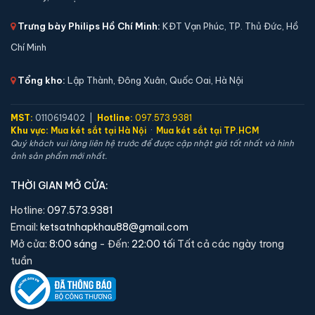
Trưng bày Philips Hồ Chí Minh:
KĐT Vạn Phúc, TP. Thủ Đức, Hồ
Chí Minh
Tổng kho:
Lập Thành, Đông Xuân, Quốc Oai, Hà Nội
MST:
0110619402 |
Hotline:
097.573.9381
Két sắt mini Aifeibao HK-MD-35-AG vân tay chính
Khu vực:
Mua két sắt tại Hà Nội
·
Mua két sắt tại TP.HCM
Quý khách vui lòng liên hệ trước để được cập nhật giá tốt nhất và hình
hãng
ảnh sản phẩm mới nhất.
📐 Kích thước:
36 x 30 x 28 cm
⚖️ Trọng lượng:
38 kg
THỜI GIAN MỞ CỬA:
🔒 Khoá:
Khóa vân tay
Hotline:
097.573.9381
🛡️ Bảo hành:
36 tháng
Email:
ketsatnhapkhau88@gmail.com
3,800,000 đ
Mở cửa:
8:00 sáng
- Đến:
22:00 tối
Tất cả các ngày trong
tuần
Xem chi tiết →