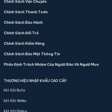
Chính Sách Vận Chuyển
Két sắt mini Aifeibao HK-MD-25II-QCZ vân tay
Chính Sách Thanh Toán
chính hãng
Chính Sách Bảo Hành
📐 Kích thước:
26 x 35 x 28 cm
⚖️ Trọng lượng:
11 kg
Chính Sách Đổi Trả
🔒 Khoá:
Khóa vân tay
Chính Sách Kiểm Hàng
🛡️ Bảo hành:
36 tháng
2,900,000 đ
Chính Sách Bảo Mật Thông Tin
Xem chi tiết →
Phân Định Trách Nhiệm Của Người Bán Và Người Mua
THƯƠNG HIỆU NHẬP KHẨU CAO CẤP
Két Sắt Bofa
Két Sắt Welko
Két Sắt Philips