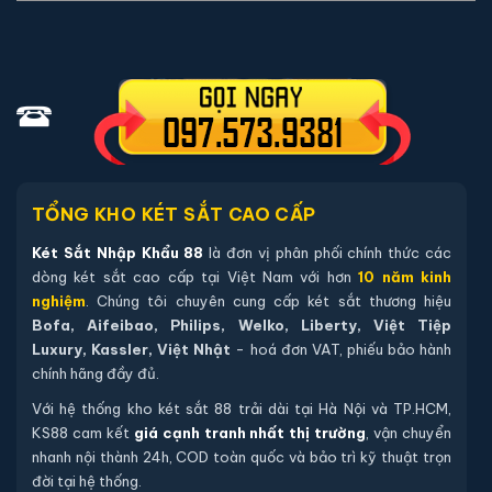
02 chìa khoá cơ chính hãng (chìa thép tôi cao cấp).
04 viên pin Alkaline AA mới chính hãng (đã lắp sẵn, dự
phòng tối thiểu 12 tháng).
Sách hướng dẫn sử dụng tiếng Việt.
Phiếu bảo hành chính hãng (kích hoạt online qua mã sản
phẩm).
Hướng dẫn mua Két sắt Aifeibao HK-A1D-
TỔNG KHO KÉT SẮT CAO CẤP
60-HM vân tay chính hãng
Két Sắt Nhập Khẩu 88
là đơn vị phân phối chính thức các
dòng két sắt cao cấp tại Việt Nam với hơn
10 năm kinh
Mua hàng tại két sắt nhập khẩu 88 bạn có thể
nghiệm
. Chúng tôi chuyên cung cấp két sắt thương hiệu
chon lựa những cách sau:
Bofa, Aifeibao, Philips, Welko, Liberty, Việt Tiệp
Luxury, Kassler, Việt Nhật
- hoá đơn VAT, phiếu bảo hành
Cách 1
: Bạn chọn sản phẩm và ấn vào mua hàng hệ
chính hãng đầy đủ.
thống sẽ chuyển đến trang checkout. Ở trang check
Với hệ thống kho két sắt 88 trải dài tại Hà Nội và TP.HCM,
out bạn kiểm tra lại thông tin sản phẩm 1 lần nữa. Nếu
KS88 cam kết
giá cạnh tranh nhất thị trường
, vận chuyển
những thông tin đã chính xác bạn tiếp tục ấn thanh
nhanh nội thành 24h, COD toàn quốc và bảo trì kỹ thuật trọn
toán bạn cần để lại những thông tin cần thiết ở màn
đời tại hệ thống.