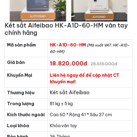
Két sắt Aifeibao HK-A1D-60-HM vân tay
chính hãng
Mã sản phẩm
HK-A1D-60-HM
(Mã xuất VAT: HK-A1D-
60-HM)
Giá bán
18.820.000đ
25.515.000đ
Khuyến Mại
Liên hệ ngay để để cập nhật CT
khuyến mại!
Két sắt Aifeibao
Thương hiệu
Trong lượng
81 kg ± 5 kg
Kích thước ngoài
Cao 60 * Rộng 41 * Sâu 37 cm
Loại khóa
Khóa vân tay
Bảo hành
36 Tháng