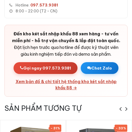
Hotline:
097.573.9381
chặn đứng kiểu tấn công thử mã.
8:00 - 22:00 (T2 - CN)
Báo động chống cậy phá:
Cảm biến rung phát còi báo khi
phát hiện tác động bất thường vào thân két.
Pin dự phòng:
Pin chất lượng cao tuổi thọ dài, có cổng
Đến kho két sắt nhập khẩu 88 xem hàng - tư vấn
cấp điện ngoài khẩn cấp - không bao giờ bị kẹt cửa do hết
miễn phí - hỗ trợ vận chuyển & lắp đặt toàn quốc.
pin.
Đặt lịch hẹn trước qua hotline để được kỹ thuật viên
Bản lề ẩn chống cạy:
Thiết kế bản lề chìm trong cánh,
giàu kinh nghiệm tiếp đón và demo sản phẩm.
không lộ điểm yếu bị cạy phá.
Vỏ thép dày dặn:
Thép tấm cao cấp kết hợp bê-tông
Gọi ngay 097.573.9381
Chat Zalo
chịu nhiệt - khó cắt, khó đục.
Xem bản đồ & chi tiết hệ thống kho két sắt nhập
Thiết kế sang trọng, đa không gian:
Đường nét tinh tế,
khẩu 88 →
lớp sơn cao cấp - phù hợp với phòng khách, phòng ngủ,
văn phòng, khách sạn, cửa hàng, công ty, ngân hàng.
SẢN PHẨM TƯƠNG TỰ
- 31%
- 33%