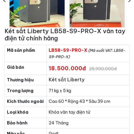
Két sắt Liberty LB58-S9-PRO-X vân tay
điện tử chính hãng
Mã sản phẩm
LB58-S9-PRO-X
(Mã xuất VAT: LB58-
S9-PRO-X)
Giá bán
18.500.000đ
25.900.000đ
Két sắt Liberty
Thương hiệu
Trong lượng
71 kg ± 5 kg
Kích thước ngoài
Cao 60 * Rộng 43 * Sâu 39 cm
Loại khóa
Khóa vân tay điện tử
Bảo hành
24 Tháng
Màu sắc
Godl