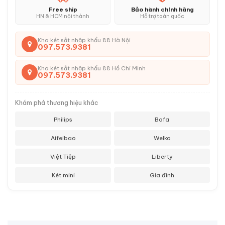
Free ship
Bảo hành chính hãng
HN & HCM nội thành
Hỗ trợ toàn quốc
Kho két sắt nhập khẩu 88 Hà Nội
097.573.9381
Kho két sắt nhập khẩu 88 Hồ Chí Minh
097.573.9381
Khám phá thương hiệu khác
Philips
Bofa
Aifeibao
Welko
Việt Tiệp
Liberty
Két mini
Gia đình