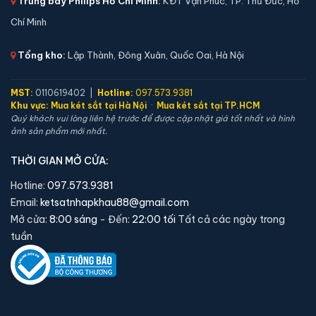
Trưng bày Philips Hồ Chí Minh:
KĐT Vạn Phúc, TP. Thủ Đức, Hồ
Chí Minh
Tổng kho:
Lập Thành, Đông Xuân, Quốc Oai, Hà Nội
Két sắt mini Liberty LB39S vân tay điện tử chính
MST:
0110619402 |
Hotline:
097.573.9381
hãng
Khu vực:
Mua két sắt tại Hà Nội
·
Mua két sắt tại TP.HCM
Quý khách vui lòng liên hệ trước để được cập nhật giá tốt nhất và hình
📐 Kích thước:
39 x 39 x 35 cm
ảnh sản phẩm mới nhất.
⚖️ Trọng lượng:
22 kg
THỜI GIAN MỞ CỬA:
🔒 Khoá:
Khóa vân tay điện tử
🛡️ Bảo hành:
24 tháng
Hotline:
097.573.9381
Email:
ketsatnhapkhau88@gmail.com
5,900,000 đ
Mở cửa:
8:00 sáng
- Đến:
22:00 tối
Tất cả các ngày trong
Xem chi tiết →
tuần