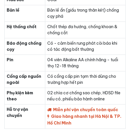
Bản lề
Bản lề ẩn (giấu trong thân két) chống
cạy phá
Hệ thống chốt
Chốt thép đa hướng, chống khoan &
chống cắt
Báo động chống
Có - cảm biến rung phát còi báo khi
cạy
có tác động bất thường
Pin
04 viên Alkaline AA chính hãng - tuổi
thọ 12-18 tháng
Cổng cấp nguồn
Có cổng cấp pin tạm thời dùng cho
ngoài
trường hợp hết pin
Phụ kiện kèm
02 chìa cơ chống sao chép, HDSD file
theo
nếu có, phiếu bảo hành online
Hỗ trợ vận
Miễn phí vận chuyển toàn quốc
chuyển
Giao hàng nhanh tại Hà Nội & TP.
Hồ Chí Minh