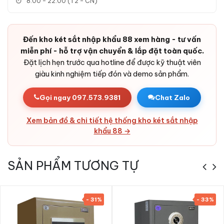
8:00 - 22:00 (T2 - CN)
Phòng tấn công thử mã:
Tự khoá tạm thời sau khi nhập
sai liên tiếp - chặn brute force.
Báo động chống cậy phá:
Cảm biến rung kích hoạt còi
Đến kho két sắt nhập khẩu 88 xem hàng - tư vấn
cảnh báo khi két bị tác động.
miễn phí - hỗ trợ vận chuyển & lắp đặt toàn quốc.
Pin dự phòng dài lâu:
Tuổi thọ pin tốt, có cổng cấp điện
Đặt lịch hẹn trước qua hotline để được kỹ thuật viên
ngoài cho tình huống khẩn cấp.
giàu kinh nghiệm tiếp đón và demo sản phẩm.
Bản lề chìm trong cánh:
Thiết kế ẩn, tránh bị cắt từ bên
ngoài.
Gọi ngay 097.573.9381
Chat Zalo
Vỏ thép cao cấp:
Thép tấm cường độ cao + bê-tông chịu
nhiệt - rất khó phá huỷ.
Xem bản đồ & chi tiết hệ thống kho két sắt nhập
khẩu 88 →
Thẩm mỹ cao:
Thiết kế tinh tế, lớp sơn sang trọng - phù
hợp các không gian từ gia đình đến cửa hàng, văn phòng
và ngân hàng.
SẢN PHẨM TƯƠNG TỰ
- 31%
- 33%