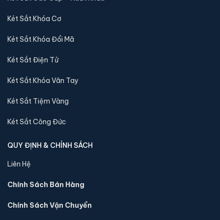
tới quý khách
Két Sắt Khóa Cơ
Sản phẩm cùng dòng Két sắt Liberty
Két Sắt Khóa Đổi Mã
Khám phá thêm các mẫu thuộc dòng
Két sắt Liberty
để tiện
Két Sắt Điện Tử
so sánh kích thước, công nghệ khoá và mức giá trước khi đặt
hàng.
Két Sắt Khóa Vân Tay
Két Sắt Tiệm Vàng
Két Sắt Công Đức
QUY ĐỊNH & CHÍNH SÁCH
Liên Hệ
Chính Sách Bán Hàng
Chính Sách Vận Chuyển