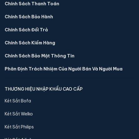
Két sắt mini Liberty LB30S-G vân tay điện tử màu
Chính Sách Thanh Toán
gold chính hãng
Chính Sách Bảo Hành
📐 Kích thước:
30 x 39 x 32 cm
⚖️ Trọng lượng:
16 kg
Chính Sách Đổi Trả
🔒 Khoá:
Khóa vân tay điện tử
Chính Sách Kiểm Hàng
🛡️ Bảo hành:
24 tháng
4,290,000 đ
Chính Sách Bảo Mật Thông Tin
Xem chi tiết →
Phân Định Trách Nhiệm Của Người Bán Và Người Mua
THƯƠNG HIỆU NHẬP KHẨU CAO CẤP
Két Sắt Bofa
Két Sắt Welko
Két Sắt Philips