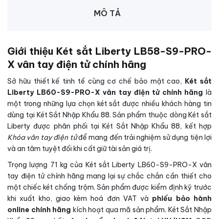
MÔ TẢ
Giới thiệu Két sắt Liberty LB58-S9-PRO-
X vân tay điện tử chính hãng
Sở hữu thiết kế tinh tế cùng cơ chế bảo mật cao,
Két sắt
Liberty LB60-S9-PRO-X vân tay điện tử chính hãng
là
một trong những lựa chọn két sắt được nhiều khách hàng tin
dùng tại Két Sắt Nhập Khẩu 88. Sản phẩm thuộc dòng Két sắt
Liberty được phân phối tại Két Sắt Nhập Khẩu 88, kết hợp
Khóa vân tay điện tử
để mang đến trải nghiệm sử dụng tiện lợi
và an tâm tuyệt đối khi cất giữ tài sản giá trị.
Trọng lượng 71 kg của Két sắt Liberty LB60-S9-PRO-X vân
tay điện tử chính hãng mang lại sự chắc chắn cần thiết cho
một chiếc két chống trộm. Sản phẩm được kiểm định kỹ trước
khi xuất kho, giao kèm hoá đơn VAT và
phiếu bảo hành
online chính hãng
kích hoạt qua mã sản phẩm. Két Sắt Nhập