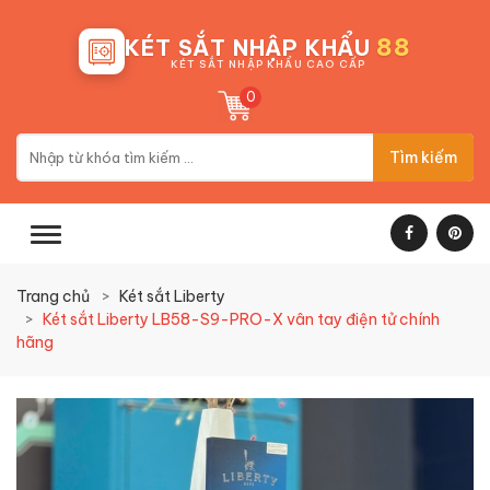
88
KÉT SẮT NHẬP KHẨU
KÉT SẮT NHẬP KHẨU CAO CẤP
0
Tìm kiếm
Trang chủ
Két sắt Liberty
Két sắt Liberty LB58-S9-PRO-X vân tay điện tử chính
hãng