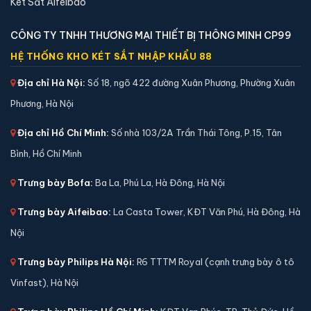
Két Sắt Aifeibao
CÔNG TY TNHH THƯƠNG MẠI THIẾT BỊ THÔNG MINH CP99
Két sắt mini Liberty LB30S chính hãng
HỆ THỐNG KHO KÉT SẮT NHẬP KHẨU 88
📐 Kích thước:
30 x 39 x 32 cm
Địa chỉ Hà Nội:
Số 18, ngõ 422 đường Xuân Phương, Phường Xuân
⚖️ Trọng lượng:
45 kg
Phương, Hà Nội
🔒 Khoá:
Khóa điện tử
Địa chỉ Hồ Chí Minh:
Số nhà 103/2A Trần Thái Tông, P.15, Tân
🛡️ Bảo hành:
24 tháng
4,290,000 đ
Bình, Hồ Chí Minh
Xem chi tiết →
Trưng bày Bofa:
Ba La, Phú La, Hà Đông, Hà Nội
Trưng bày Aifeibao:
La Casta Tower, KĐT Văn Phú, Hà Đông, Hà
Nội
Trưng bày Philips Hà Nội:
R6 TTTM Royal (cạnh trưng bày ô tô
Vinfast), Hà Nội