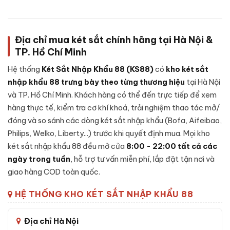
Cấu tạo
Két sắt Liberty LB60-S9-PRO-X vân tay điện tử
chính hãng
được thiết kế chắc chắn, kết hợp giữa cơ khí
chính xác và vật liệu chất lượng cao:
Địa chỉ mua két sắt chính hãng tại Hà Nội &
Khung thép cường lực:
Sử dụng thép cao cấp không rỉ
TP. Hồ Chí Minh
nguyên khối, đảm bảo khả năng chống đập phá và khoan
đục cao.
Hệ thống
Két Sắt Nhập Khẩu 88 (KS88)
có
kho két sắt
Cánh cửa đúc đặc:
Cánh được đúc liền khối, có rãnh
nhập khẩu 88 trưng bày theo từng thương hiệu
tại Hà Nội
chống cạy, đệm chống khói - duy trì khả năng kín khít
và TP. Hồ Chí Minh. Khách hàng có thể đến trực tiếp để xem
trong điều kiện nhiệt độ cao.
hàng thực tế, kiểm tra cơ khí khoá, trải nghiệm thao tác mở/
Lớp lõi chống cháy:
Bên trong vỏ ngoài là lớp
bê-tông
đóng và so sánh các dòng két sắt nhập khẩu (Bofa, Aifeibao,
chống cháy
chuyên dụng kết hợp sợi cách nhiệt - giữ tài
Philips, Welko, Liberty...) trước khi quyết định mua. Mọi kho
sản nguyên vẹn khi xảy ra sự cố hoả hoạn.
két sắt nhập khẩu 88 đều mở cửa
8:00 - 22:00 tất cả các
Cơ cấu khoá:
Khóa vân tay điện tử, được lắp đặt nguyên
ngày trong tuần
, hỗ trợ tư vấn miễn phí, lắp đặt tận nơi và
cụm từ nhà sản xuất, tích hợp cảnh báo nhập sai liên tục.
giao hàng COD toàn quốc.
Hệ thống chốt:
Chốt thép 4 chiều bằng inox, kích thước
HỆ THỐNG KHO KÉT SẮT NHẬP KHẨU 88
lớn - chống được các công cụ phá khoá thông dụng.
Bản lề chìm:
Bản lề đặt ẩn bên trong cánh, không lộ ra
Địa chỉ Hà Nội
ngoài để tránh bị cắt phá.