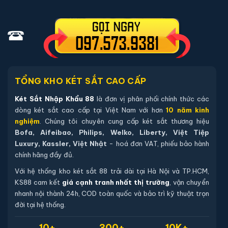
phòng tối thiểu 12 tháng).
Hướng dẫn sử dụng tiếng Việt và quy trình thiết lập mã.
Thẻ bảo hành chính hãng - đăng ký online qua mã sản
phẩm trên website.
Hướng dẫn mua Két sắt Liberty LB58-S9-
TỔNG KHO KÉT SẮT CAO CẤP
PRO-X vân tay điện tử chính hãng
Két Sắt Nhập Khẩu 88
là đơn vị phân phối chính thức các
dòng két sắt cao cấp tại Việt Nam với hơn
10 năm kinh
Mua hàng tại két sắt nhập khẩu 88 bạn có thể
nghiệm
. Chúng tôi chuyên cung cấp két sắt thương hiệu
chon lựa những cách sau:
Bofa, Aifeibao, Philips, Welko, Liberty, Việt Tiệp
Luxury, Kassler, Việt Nhật
- hoá đơn VAT, phiếu bảo hành
Cách 1
: Bạn chọn sản phẩm và ấn vào mua hàng hệ
chính hãng đầy đủ.
thống sẽ chuyển đến trang checkout. Ở trang check
Với hệ thống kho két sắt 88 trải dài tại Hà Nội và TP.HCM,
out bạn kiểm tra lại thông tin sản phẩm 1 lần nữa. Nếu
KS88 cam kết
giá cạnh tranh nhất thị trường
, vận chuyển
những thông tin đã chính xác bạn tiếp tục ấn thanh
nhanh nội thành 24h, COD toàn quốc và bảo trì kỹ thuật trọn
toán bạn cần để lại những thông tin cần thiết ở màn
đời tại hệ thống.
hình để chúng tôi có thể hỗ trợ bạn. Sau đó ấn submit
10+
300+
10K+