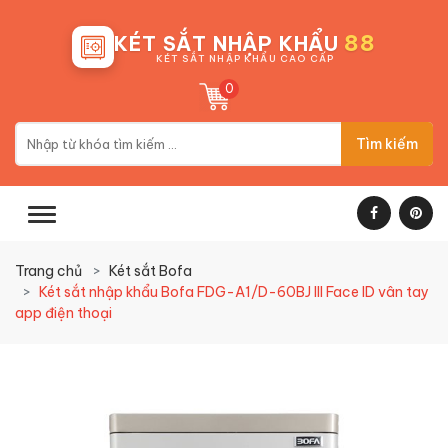
88
KÉT SẮT NHẬP KHẨU
KÉT SẮT NHẬP KHẨU CAO CẤP
0
Tìm kiếm
Trang chủ
Két sắt Bofa
Két sắt nhập khẩu Bofa FDG-A1/D-60BJ III Face ID vân tay
app điện thoại