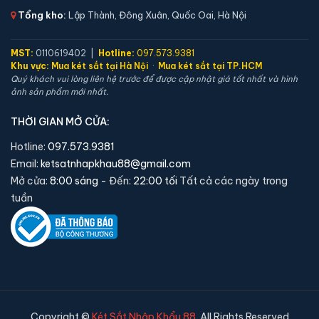
Tổng kho:
Lập Thành, Đông Xuân, Quốc Oai, Hà Nội
MST:
0110619402 |
Hotline:
097.573.9381
Khu vực:
Mua két sắt tại Hà Nội
·
Mua két sắt tại TP.HCM
Quý khách vui lòng liên hệ trước để được cập nhật giá tốt nhất và hình
ảnh sản phẩm mới nhất.
Két sắt mini Bofa ZB-35DJ vân tay chính hãng
THỜI GIAN MỞ CỬA:
📐 Kích thước:
35 x 36.5 x 32 cm
⚖️ Trọng lượng:
17 kg
Hotline:
097.573.9381
🔒 Khoá:
Khóa vân tay
Email:
ketsatnhapkhau88@gmail.com
Mở cửa:
8:00 sáng
- Đến:
22:00 tối
Tất cả các ngày trong
🛡️ Bảo hành:
36 tháng
tuần
6,250,000 đ
Xem chi tiết →
Copyright ©
Két Sắt Nhập Khẩu 88
. All Rights Reserved