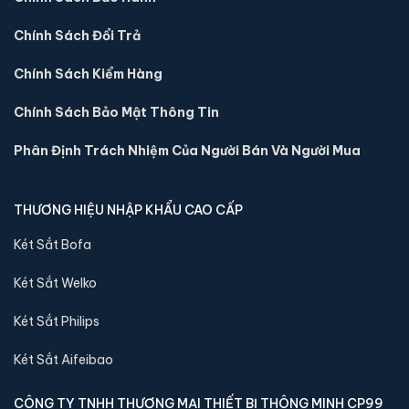
Chính Sách Đổi Trả
Két sắt mini Bofa ZB-30DJ vân tay chính hãng
📐 Kích thước:
30 x 36.5 x 30 cm
Chính Sách Kiểm Hàng
⚖️ Trọng lượng:
16 kg
Chính Sách Bảo Mật Thông Tin
🔒 Khoá:
Khóa vân tay
🛡️ Bảo hành:
36 tháng
Phân Định Trách Nhiệm Của Người Bán Và Người Mua
5,400,000 đ
Xem chi tiết →
THƯƠNG HIỆU NHẬP KHẨU CAO CẤP
Két Sắt Bofa
Két Sắt Welko
Két Sắt Philips
Két Sắt Aifeibao
CÔNG TY TNHH THƯƠNG MẠI THIẾT BỊ THÔNG MINH CP99