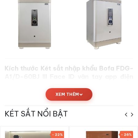
Kích thước Két sắt nhập khẩu Bofa FDG-
A1/D-60BJ III Face ID vân tay app điện
thoại
XEM THÊM
Thông số kích thước chi tiết của
Két sắt nhập khẩu Bofa
FDG-A1/D-60BJ III Face ID vân tay app điện thoại
được
công bố từ nhà sản xuất, đảm bảo chính xác để khách hàng
KÉT SẮT NỔI BẬT
dễ dàng bố trí trong không gian gia đình, văn phòng hoặc cửa
hàng.
- 22%
- 26%
Thông số
Giá trị