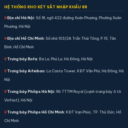
HỆ THỐNG KHO KÉT SẮT NHẬP KHẨU 88
Địa chỉ Hà Nội:
Số 18, ngõ 422 đường Xuân Phương, Phường Xuân
Phương, Hà Nội
Két sắt Bofa BGX-5D1-60S1 điện tử chính hãng
📐 Kích thước:
53 x 40 x 32 cm
Địa chỉ Hồ Chí Minh:
Số nhà 103/2A Trần Thái Tông, P.15, Tân
⚖️ Trọng lượng:
35 kg
Bình, Hồ Chí Minh
🔒 Khoá:
Khóa điện tử
🛡️ Bảo hành:
36 tháng
Trưng bày Bofa:
Ba La, Phú La, Hà Đông, Hà Nội
5,900,000 đ
Trưng bày Aifeibao:
La Casta Tower, KĐT Văn Phú, Hà Đông, Hà
Xem chi tiết →
Nội
Trưng bày Philips Hà Nội:
R6 TTTM Royal (cạnh trưng bày ô tô
Vinfast), Hà Nội
Trưng bày Philips Hồ Chí Minh:
KĐT Vạn Phúc, TP. Thủ Đức, Hồ
Chí Minh