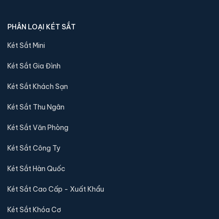
🔒 Khoá:
Khóa điện tử
🛡️ Bảo hành:
36 tháng
PHÂN LOẠI KÉT SẮT
3,600,000 đ
Két Sắt Mini
Xem chi tiết →
Két Sắt Gia Đình
Két Sắt Khách Sạn
Két Sắt Thu Ngân
Két Sắt Văn Phòng
Két Sắt Công Ty
Két Sắt Hàn Quốc
Két Sắt Cao Cấp - Xuất Khẩu
Két Sắt Khóa Cơ
Két sắt mini Bofa BGX-5D1-45S1 điện tử chính hãng