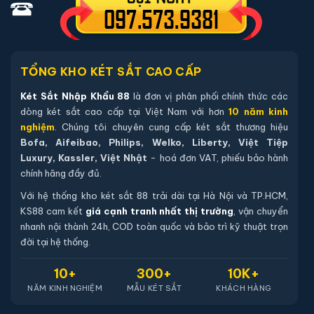
Sản phẩm cùng dòng Két sắt Bofa
Khám phá thêm các mẫu thuộc dòng
Két sắt Bofa
để tiện so
sánh kích thước, công nghệ khoá và mức giá trước khi đặt
hàng.
TỔNG KHO KÉT SẮT CAO CẤP
Két Sắt Nhập Khẩu 88
là đơn vị phân phối chính thức các
dòng két sắt cao cấp tại Việt Nam với hơn
10 năm kinh
nghiệm
. Chúng tôi chuyên cung cấp két sắt thương hiệu
Bofa, Aifeibao, Philips, Welko, Liberty, Việt Tiệp
Luxury, Kassler, Việt Nhật
- hoá đơn VAT, phiếu bảo hành
chính hãng đầy đủ.
Với hệ thống kho két sắt 88 trải dài tại Hà Nội và TP.HCM,
KS88 cam kết
giá cạnh tranh nhất thị trường
, vận chuyển
nhanh nội thành 24h, COD toàn quốc và bảo trì kỹ thuật trọn
đời tại hệ thống.
10+
300+
10K+
Két sắt mini Bofa BGX-5D1-30S1 điện tử chính hãng
NĂM KINH NGHIỆM
MẪU KÉT SẮT
KHÁCH HÀNG
📐 Kích thước:
30 x 37.5 x 30 cm
⚖️ Trọng lượng:
15 kg