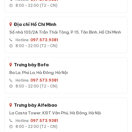
8:00 - 22:00 (T2 - CN)
Thép thân:
5 mm
Thép cửa:
12 mm
Địa chỉ Hồ Chí Minh
Màu sắc:
Ghi xám
Số nhà 103/2A Trần Thái Tông, P.15, Tân Bình, Hồ Chí Minh
Bảo hành:
36 tháng
Hotline:
097.573.9381
8:00 - 22:00 (T2 - CN)
Tính năng Két sắt nhập khẩu Bofa FDG-
A1/D-60BJ III Face ID vân tay app điện
Trưng bày Bofa
thoại
Ba La, Phú La, Hà Đông, Hà Nội
5 phương thức mở khóa:
Hotline:
097.573.9381
8:00 - 22:00 (T2 - CN)
Face ID:
0.3 giây nhận diện.
Vân tay:
100 vân tay người dùng.
Mật mã điện tử:
Trưng bày Aifeibao
Mật mã ảo chống nhìn trộm.
La Casta Tower, KĐT Văn Phú, Hà Đông, Hà Nội
Khóa cơ:
Chìa dự phòng.
Hotline:
097.573.9381
App Tuya:
Notification + phân quyền.
8:00 - 22:00 (T2 - CN)