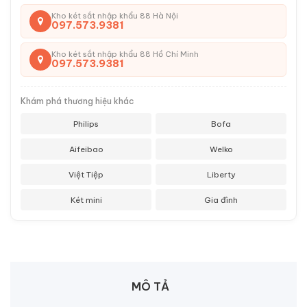
Kho két sắt nhập khẩu 88 Hà Nội
097.573.9381
Kho két sắt nhập khẩu 88 Hồ Chí Minh
097.573.9381
Khám phá thương hiệu khác
Philips
Bofa
Aifeibao
Welko
Việt Tiệp
Liberty
Két mini
Gia đình
MÔ TẢ