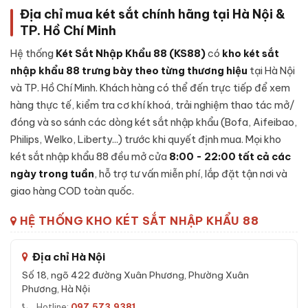
- Thân két đúc đặc nguyên khối từ thép cường lực dày 5mm,
Địa chỉ mua két sắt chính hãng tại Hà Nội &
sơn nano 3 lớp.
TP. Hồ Chí Minh
- Cánh cửa thép dày 12mm, 4 chốt khóa thép Φ22mm khóa
Hệ thống
Két Sắt Nhập Khẩu 88 (KS88)
có
kho két sắt
đa điểm.
nhập khẩu 88 trưng bày theo từng thương hiệu
tại Hà Nội
- Bản lề cửa giấu kín bên trong.
và TP. Hồ Chí Minh. Khách hàng có thể đến trực tiếp để xem
- Khoang chứa lót nội thất nỉ + 1 khoang bí mật + 1 ngăn kéo.
hàng thực tế, kiểm tra cơ khí khoá, trải nghiệm thao tác mở/
đóng và so sánh các dòng két sắt nhập khẩu (Bofa, Aifeibao,
- Đèn LED tự sáng + cảm biến rung 3 trục báo động.
Philips, Welko, Liberty...) trước khi quyết định mua. Mọi kho
két sắt nhập khẩu 88 đều mở cửa
8:00 - 22:00 tất cả các
Đặc tính kỹ thuật Két sắt nhập khẩu Bofa
ngày trong tuần
, hỗ trợ tư vấn miễn phí, lắp đặt tận nơi và
FDG-A1/D-60BJ III Face ID vân tay app
giao hàng COD toàn quốc.
điện thoại
HỆ THỐNG KHO KÉT SẮT NHẬP KHẨU 88
Model:
FDG-A1/D-60BJ III
Trọng lượng:
77 kg
Địa chỉ Hà Nội
Kích thước ngoài (CxRxS):
600 x 420 x 380 mm
Số 18, ngõ 422 đường Xuân Phương, Phường Xuân
Loại khóa:
Face ID + vân tay + điện tử + cơ + App Tuya
Phương, Hà Nội
Báo động:
Báo trộm + báo sai mật mã
Hotline:
097.573.9381