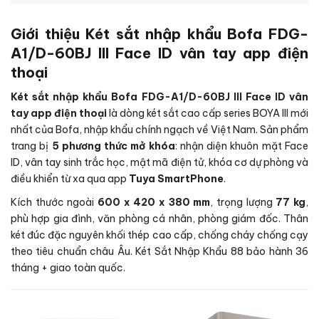
Giới thiệu Két sắt nhập khẩu Bofa FDG-
A1/D-60BJ III Face ID vân tay app điện
thoại
Két sắt nhập khẩu Bofa FDG-A1/D-60BJ III Face ID vân
tay app điện thoại
là dòng két sắt cao cấp series BOYA III mới
nhất của Bofa, nhập khẩu chính ngạch về Việt Nam. Sản phẩm
trang bị
5 phương thức mở khóa
: nhận diện khuôn mặt Face
ID, vân tay sinh trắc học, mật mã điện tử, khóa cơ dự phòng và
điều khiển từ xa qua app
Tuya SmartPhone
.
Kích thước ngoài
600 x 420 x 380 mm
, trọng lượng
77 kg
,
phù hợp gia đình, văn phòng cá nhân, phòng giám đốc. Thân
két đúc đặc nguyên khối thép cao cấp, chống cháy chống cạy
theo tiêu chuẩn châu Âu. Két Sắt Nhập Khẩu 88 bảo hành 36
tháng + giao toàn quốc.