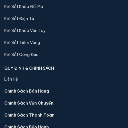
📐 Kích thước:
45 x 40 x 32 cm
Két Sắt Khóa Đổi Mã
⚖️ Trọng lượng:
20 kg
Két Sắt Điện Tử
🔒 Khoá:
Khóa điện tử
🛡️ Bảo hành:
36 tháng
Két Sắt Khóa Vân Tay
4,800,000 đ
Két Sắt Tiệm Vàng
Xem chi tiết →
Két Sắt Công Đức
QUY ĐỊNH & CHÍNH SÁCH
Liên Hệ
Chính Sách Bán Hàng
Chính Sách Vận Chuyển
Chính Sách Thanh Toán
Chính Sách Bảo Hành