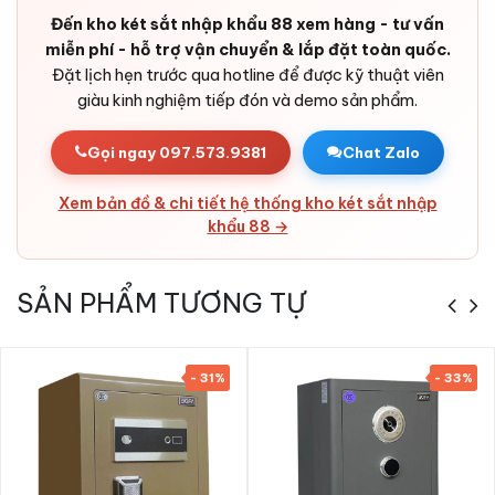
App Tuya cảnh báo từ xa.
Đến kho két sắt nhập khẩu 88 xem hàng - tư vấn
miễn phí - hỗ trợ vận chuyển & lắp đặt toàn quốc.
Nhập khẩu chính ngạch — CO/CQ + VAT.
Đặt lịch hẹn trước qua hotline để được kỹ thuật viên
Nội thất nỉ cao cấp.
giàu kinh nghiệm tiếp đón và demo sản phẩm.
Két Sắt Nhập Khẩu 88 bảo hành 36 tháng, giao toàn
quốc.
Gọi ngay 097.573.9381
Chat Zalo
Xem bản đồ & chi tiết hệ thống kho két sắt nhập
Phụ kiện kèm theo Két sắt nhập khẩu
khẩu 88 →
Bofa FDG-A1/D-60BJ III Face ID vân tay
app điện thoại
SẢN PHẨM TƯƠNG TỰ
2 bộ chìa cơ dự phòng.
4 viên pin AA.
Phiếu bảo hành.
- 31%
- 33%
Sách HDSD Việt-Anh.
Cáp USB sạc khẩn cấp.
QR app Tuya.