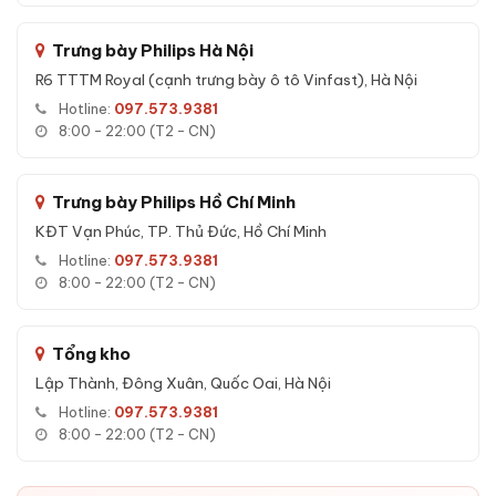
Bảo mật nâng cao:
mật mã uy hiếp, báo động kép, khoang bí
mật, vách ngăn rời.
Trưng bày Philips Hà Nội
R6 TTTM Royal (cạnh trưng bày ô tô Vinfast), Hà Nội
Hotline:
097.573.9381
8:00 - 22:00 (T2 - CN)
Trưng bày Philips Hồ Chí Minh
KĐT Vạn Phúc, TP. Thủ Đức, Hồ Chí Minh
Hotline:
097.573.9381
8:00 - 22:00 (T2 - CN)
Ưu điểm Két sắt nhập khẩu Bofa FDG-
Tổng kho
A1/D-60BJ III Face ID vân tay app điện
Lập Thành, Đông Xuân, Quốc Oai, Hà Nội
thoại
Hotline:
097.573.9381
8:00 - 22:00 (T2 - CN)
Bảo mật 5 lớp.
Mật mã ảo chống nhìn trộm.