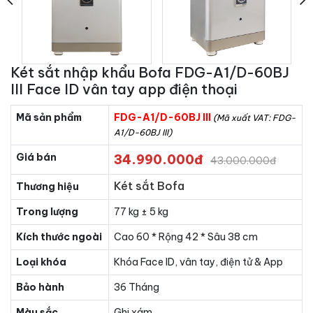
Két sắt nhập khẩu Bofa FDG-A1/D-60BJ
III Face ID vân tay app điện thoại
Mã sản phẩm
FDG-A1/D-60BJ III
(Mã xuất VAT: FDG-
A1/D-60BJ III)
Giá bán
34.990.000đ
43.000.000đ
Két sắt Bofa
Thương hiệu
Trong lượng
77 kg ± 5 kg
Kích thước ngoài
Cao 60 * Rộng 42 * Sâu 38 cm
Loại khóa
Khóa Face ID, vân tay, điện tử & App
Bảo hành
36 Tháng
Màu sắc
Ghi xám