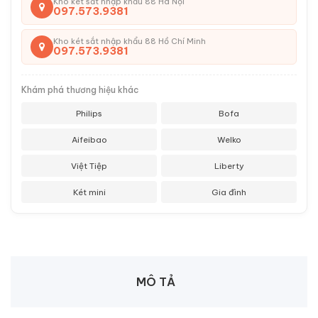
Kho két sắt nhập khẩu 88 Hà Nội
097.573.9381
Kho két sắt nhập khẩu 88 Hồ Chí Minh
097.573.9381
Khám phá thương hiệu khác
Philips
Bofa
Aifeibao
Welko
Việt Tiệp
Liberty
Két mini
Gia đình
MÔ TẢ