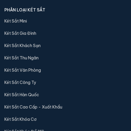
3,600,000 đ
PHÂN LOẠI KÉT SẮT
Xem chi tiết →
Két Sắt Mini
Két Sắt Gia Đình
Két Sắt Khách Sạn
Két Sắt Thu Ngân
Két Sắt Văn Phòng
Két Sắt Công Ty
Két Sắt Hàn Quốc
Két Sắt Cao Cấp - Xuất Khẩu
Két sắt mini Bofa BGX-5D1-45S1 điện tử chính hãng
📐 Kích thước:
45 x 40 x 32 cm
Két Sắt Khóa Cơ
⚖️ Trọng lượng:
20 kg