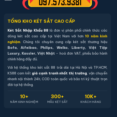
hàng.
TỔNG KHO KÉT SẮT CAO CẤP
Két Sắt Nhập Khẩu 88
là đơn vị phân phối chính thức các
dòng két sắt cao cấp tại Việt Nam với hơn
10 năm kinh
nghiệm
. Chúng tôi chuyên cung cấp két sắt thương hiệu
Bofa, Aifeibao, Philips, Welko, Liberty, Việt Tiệp
Luxury, Kassler, Việt Nhật
- hoá đơn VAT, phiếu bảo hành
chính hãng đầy đủ.
Với hệ thống kho két sắt 88 trải dài tại Hà Nội và TP.HCM,
KS88 cam kết
giá cạnh tranh nhất thị trường
, vận chuyển
nhanh nội thành 24h, COD toàn quốc và bảo trì kỹ thuật trọn
Két sắt mini Bofa BGX-5D1-30S1 điện tử chính hãng
đời tại hệ thống.
📐 Kích thước:
30 x 37.5 x 30 cm
10+
300+
10K+
⚖️ Trọng lượng:
15 kg
NĂM KINH NGHIỆM
MẪU KÉT SẮT
KHÁCH HÀNG
🔒 Khoá:
Khóa điện tử
🛡️ Bảo hành:
36 tháng