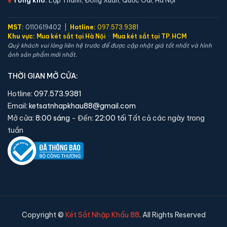
MST:
0110619402 |
Hotline:
097.573.9381
Khu vực:
Mua két sắt tại Hà Nội
·
Mua két sắt tại TP.HCM
Két sắt mini Bofa ZB-35DJ vân tay chính hãng
Quý khách vui lòng liên hệ trước để được cập nhật giá tốt nhất và hình
📐 Kích thước:
35 x 36.5 x 32 cm
ảnh sản phẩm mới nhất.
⚖️ Trọng lượng:
17 kg
THỜI GIAN MỞ CỬA:
🔒 Khoá:
Khóa vân tay
Hotline:
097.573.9381
🛡️ Bảo hành:
36 tháng
Email:
ketsatnhapkhau88@gmail.com
6,250,000 đ
Mở cửa:
8:00 sáng
- Đến:
22:00 tối
Tất cả các ngày trong
Xem chi tiết →
tuần
Copyright ©
Két Sắt Nhập Khẩu 88
. All Rights Reserved