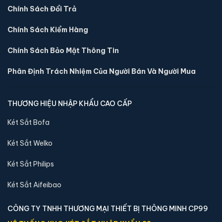
📐 Kích thước:
30 x 36.5 x 30 cm
Chính Sách Đổi Trả
⚖️ Trọng lượng:
16 kg
Chính Sách Kiểm Hàng
🔒 Khoá:
Khóa vân tay
🛡️ Bảo hành:
36 tháng
Chính Sách Bảo Mật Thông Tin
5,400,000 đ
Phân Định Trách Nhiệm Của Người Bán Và Người Mua
Xem chi tiết →
THƯƠNG HIỆU NHẬP KHẨU CAO CẤP
Két Sắt Bofa
Két Sắt Welko
Két Sắt Philips
Két Sắt Aifeibao
CÔNG TY TNHH THƯƠNG MẠI THIẾT BỊ THÔNG MINH CP99