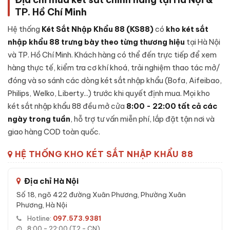
Kích thước ngoài:
C 600 x R 420 x S 380 mm
TP. Hồ Chí Minh
Xuất xứ:
Nhập khẩu nguyên thùng, có CO/CQ
Hệ thống
Két Sắt Nhập Khẩu 88 (KS88)
có
kho két sắt
6 phương thức mở:
Face ID, Vân lòng bàn tay, Vân tay, Mã
nhập khẩu 88 trưng bày theo từng thương hiệu
tại Hà Nội
số, Chìa cơ, App Tuya
và TP. Hồ Chí Minh. Khách hàng có thể đến trực tiếp để xem
Dung lượng vân tay:
Tối đa 30 vân tay
hàng thực tế, kiểm tra cơ khí khoá, trải nghiệm thao tác mở/
đóng và so sánh các dòng két sắt nhập khẩu (Bofa, Aifeibao,
Kết nối:
Wifi qua App Tuya (iOS/Android)
Philips, Welko, Liberty...) trước khi quyết định mua. Mọi kho
Chống cháy:
Có lớp cách nhiệt
két sắt nhập khẩu 88 đều mở cửa
8:00 - 22:00 tất cả các
Nguồn điện:
04 viên pin Alkaline AA
ngày trong tuần
, hỗ trợ tư vấn miễn phí, lắp đặt tận nơi và
Pin dự phòng:
Chìa cơ + hộp kích pin 9V
giao hàng COD toàn quốc.
Màu sắc:
Kem
HỆ THỐNG KHO KÉT SẮT NHẬP KHẨU 88
Cấu tạo nội thất:
1 chính + 1 phụ + 1 bí mật + 1 ngăn kéo
Bảo hành:
36 tháng chính hãng
Địa chỉ Hà Nội
Số 18, ngõ 422 đường Xuân Phương, Phường Xuân
Tính năng Két sắt nhập khẩu Bofa BS-
Phương, Hà Nội
60BS3 BOSHANG 68kg Face ID
Hotline:
097.573.9381
8:00 - 22:00 (T2 - CN)