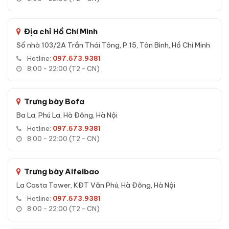
Két sắt nhập khẩu Bofa BS-60BS3 tích hợp công nghệ mở
khóa thông minh hàng đầu thế giới:
Địa chỉ Hồ Chí Minh
Face ID 3D:
Camera nhận diện khuôn mặt 3D chính xác.
Số nhà 103/2A Trần Thái Tông, P.15, Tân Bình, Hồ Chí Minh
Vân lòng bàn tay:
Sinh trắc học tiên tiến, mỗi người có
vân lòng bàn tay riêng.
Hotline:
097.573.9381
8:00 - 22:00 (T2 - CN)
Vân tay:
Cảm biến nhạy bén, lưu được 30 vân tay khác
nhau.
Mã số:
Mật khẩu linh hoạt 6-8 ký tự.
Trưng bày Bofa
Chìa cơ:
2 chìa cơ dự phòng chuyên dụng.
Ba La, Phú La, Hà Đông, Hà Nội
Hotline:
097.573.9381
App Tuya wifi:
Mở két từ xa, push thông báo trên
8:00 - 22:00 (T2 - CN)
smartphone.
Báo động:
Còi cảnh báo cạy phá hoặc nhập sai mật khẩu.
Ngăn bí mật:
Cất tài sản quý giá riêng biệt.
Trưng bày Aifeibao
La Casta Tower, KĐT Văn Phú, Hà Đông, Hà Nội
Hotline:
097.573.9381
8:00 - 22:00 (T2 - CN)