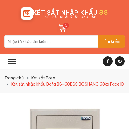
88
KÉT SẮT NHẬP KHẨU
KÉT SẮT NHẬP KHẨU CAO CẤP
0
Tìm kiếm
Trang chủ
Két sắt Bofa
Két sắt nhập khẩu Bofa BS-60BS3 BOSHANG 68kg Face ID