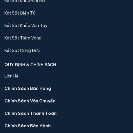
Két Sắt Khóa Đổi Mã
🔒 Khoá:
Khóa điện tử
🛡️ Bảo hành:
36 tháng
Két Sắt Điện Tử
4,800,000 đ
Két Sắt Khóa Vân Tay
Xem chi tiết →
Két Sắt Tiệm Vàng
Két Sắt Công Đức
QUY ĐỊNH & CHÍNH SÁCH
Liên Hệ
Chính Sách Bán Hàng
Chính Sách Vận Chuyển
Chính Sách Thanh Toán
Chính Sách Bảo Hành
Két sắt mini Bofa ZB-30DJ vân tay chính hãng