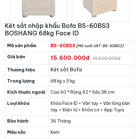
Két sắt nhập khẩu Bofa BS-60BS3
BOSHANG 68kg Face ID
Mã sản phẩm
BS-60BS3
(Mã xuất VAT: BS-60BS3)
Giá bán
15.600.000đ
19.500.000đ
Két sắt Bofa
Thương hiệu
Trong lượng
68 kg ± 5 kg
Kích thước ngoài
Cao 60 * Rộng 42 * Sâu 38 cm
Loại khóa
Khóa Face ID + Vân tay + Vân lòng bàn
tay + Điện tử + Khóa cơ + App Tuya
Bảo hành
36 Tháng
Màu sắc
Kem