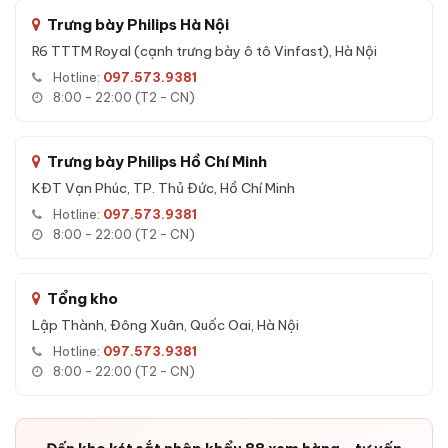
Trưng bày Philips Hà Nội
R6 TTTM Royal (cạnh trưng bày ô tô Vinfast), Hà Nội
Hotline:
097.573.9381
8:00 - 22:00 (T2 - CN)
Trưng bày Philips Hồ Chí Minh
Ưu điểm Két sắt nhập khẩu Bofa BS-
KĐT Vạn Phúc, TP. Thủ Đức, Hồ Chí Minh
60BS3 BOSHANG 68kg Face ID
Hotline:
097.573.9381
8:00 - 22:00 (T2 - CN)
Ưu điểm Két sắt nhập khẩu Bofa BS-60BS3:
Phiên bản dung tích lớn của BOSHANG SERIES - phù hợp
gia đình đông, văn phòng, cửa hàng vàng.
Tổng kho
Lập Thành, Đông Xuân, Quốc Oai, Hà Nội
Hàng nhập khẩu nguyên thùng, CO/CQ đầy đủ - không
phải hàng OEM gia công.
Hotline:
097.573.9381
8:00 - 22:00 (T2 - CN)
6 phương thức mở khóa hiện đại nhất hiện nay.
Thép đúc đặc nguyên khối tiêu chuẩn xuất khẩu, chống
khoan cắt cạy phá.