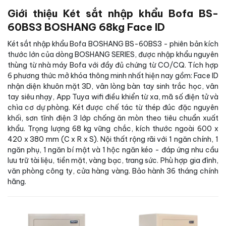
Giới thiệu Két sắt nhập khẩu Bofa BS-
60BS3 BOSHANG 68kg Face ID
Két sắt nhập khẩu Bofa BOSHANG BS-60BS3 - phiên bản kích
thước lớn của dòng BOSHANG SERIES, được nhập khẩu nguyên
thùng từ nhà máy Bofa với đầy đủ chứng từ CO/CQ. Tích hợp
6 phương thức mở khóa thông minh nhất hiện nay gồm: Face ID
nhận diện khuôn mặt 3D, vân lòng bàn tay sinh trắc học, vân
tay siêu nhạy, App Tuya wifi điều khiển từ xa, mã số điện tử và
chìa cơ dự phòng. Két được chế tác từ thép đúc đặc nguyên
khối, sơn tĩnh điện 3 lớp chống ăn mòn theo tiêu chuẩn xuất
khẩu. Trọng lượng 68 kg vững chắc, kích thước ngoài 600 x
420 x 380 mm (C x R x S). Nội thất rộng rãi với 1 ngăn chính, 1
ngăn phụ, 1 ngăn bí mật và 1 hộc ngăn kéo - đáp ứng nhu cầu
lưu trữ tài liệu, tiền mặt, vàng bạc, trang sức. Phù hợp gia đình,
văn phòng công ty, cửa hàng vàng. Bảo hành 36 tháng chính
hãng.