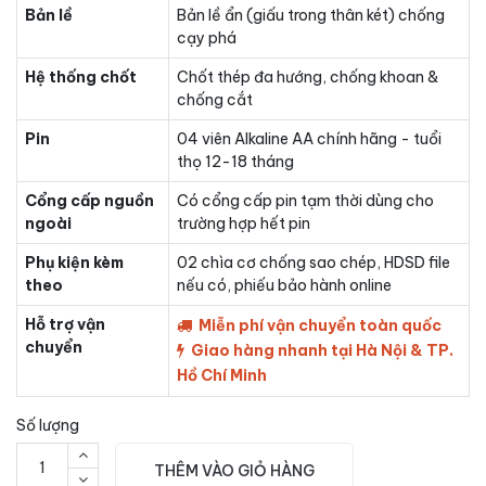
Bản lề
Bản lề ẩn (giấu trong thân két) chống
cạy phá
Hệ thống chốt
Chốt thép đa hướng, chống khoan &
chống cắt
Pin
04 viên Alkaline AA chính hãng - tuổi
thọ 12-18 tháng
Cổng cấp nguồn
Có cổng cấp pin tạm thời dùng cho
ngoài
trường hợp hết pin
Phụ kiện kèm
02 chìa cơ chống sao chép, HDSD file
theo
nếu có, phiếu bảo hành online
Hỗ trợ vận
Miễn phí vận chuyển toàn quốc
chuyển
Giao hàng nhanh tại Hà Nội & TP.
Hồ Chí Minh
Số lượng
THÊM VÀO GIỎ HÀNG