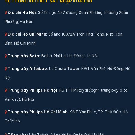
HỆ THỐNG KHO KÉT SẮT NHẬP KHẨU 88
Két sắt Bofa BGX-5D1-60S1 điện tử chính hãng
Địa chỉ Hà Nội:
Số 18, ngõ 422 đường Xuân Phương, Phường Xuân
📐 Kích thước:
53 x 40 x 32 cm
Phương, Hà Nội
⚖️ Trọng lượng:
35 kg
🔒 Khoá:
Khóa điện tử
Địa chỉ Hồ Chí Minh:
Số nhà 103/2A Trần Thái Tông, P.15, Tân
🛡️ Bảo hành:
36 tháng
Bình, Hồ Chí Minh
5,900,000 đ
Trưng bày Bofa:
Ba La, Phú La, Hà Đông, Hà Nội
Xem chi tiết →
Trưng bày Aifeibao:
La Casta Tower, KĐT Văn Phú, Hà Đông, Hà
Nội
Trưng bày Philips Hà Nội:
R6 TTTM Royal (cạnh trưng bày ô tô
Vinfast), Hà Nội
Trưng bày Philips Hồ Chí Minh:
KĐT Vạn Phúc, TP. Thủ Đức, Hồ
Chí Minh
Tổng kho:
Lập Thành, Đông Xuân, Quốc Oai, Hà Nội