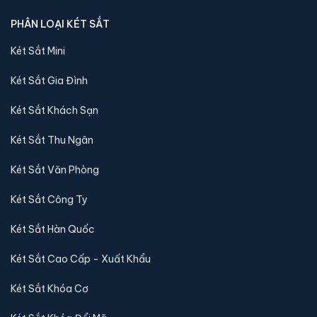
PHÂN LOẠI KÉT SẮT
Két Sắt Mini
Két Sắt Gia Đình
Két Sắt Khách Sạn
Két Sắt Thu Ngân
Két Sắt Văn Phòng
Két sắt mini Bofa BGX-5D1-45S1 điện tử chính hãng
Két Sắt Công Ty
📐 Kích thước:
45 x 40 x 32 cm
⚖️ Trọng lượng:
20 kg
Két Sắt Hàn Quốc
🔒 Khoá:
Khóa điện tử
Két Sắt Cao Cấp - Xuất Khẩu
🛡️ Bảo hành:
36 tháng
4,800,000 đ
Két Sắt Khóa Cơ
Xem chi tiết →