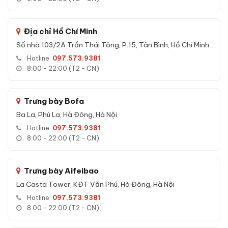
Vân lòng bàn tay:
Công nghệ sinh trắc học cao cấp.
Vân tay:
Cảm biến siêu nhạy, lưu được 30 vân tay.
Địa chỉ Hồ Chí Minh
Mã số:
Mật khẩu 6-8 ký tự thay đổi linh hoạt.
Số nhà 103/2A Trần Thái Tông, P.15, Tân Bình, Hồ Chí Minh
Chìa cơ:
2 chìa cơ dự phòng cao cấp đi kèm.
Hotline:
097.573.9381
8:00 - 22:00 (T2 - CN)
App Tuya wifi:
Điều khiển mở/đóng két từ xa, push thông
báo.
Báo động:
Còi cảnh báo cạy phá, sai mật khẩu nhiều lần.
Trưng bày Bofa
Ngăn bí mật:
Ngăn riêng giúp cất giữ tài sản quý.
Ba La, Phú La, Hà Đông, Hà Nội
Hotline:
097.573.9381
8:00 - 22:00 (T2 - CN)
Trưng bày Aifeibao
La Casta Tower, KĐT Văn Phú, Hà Đông, Hà Nội
Hotline:
097.573.9381
8:00 - 22:00 (T2 - CN)