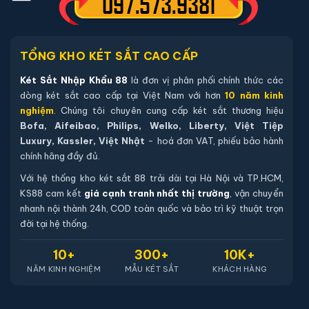
TỔNG KHO KÉT SẮT CAO CẤP
Két Sắt Nhập Khẩu 88
là đơn vị phân phối chính thức các
dòng két sắt cao cấp tại Việt Nam với hơn
10 năm kinh
nghiệm
. Chúng tôi chuyên cung cấp két sắt thương hiệu
Bofa, Aifeibao, Philips, Welko, Liberty, Việt Tiệp
Luxury, Kassler, Việt Nhật
- hoá đơn VAT, phiếu bảo hành
Két sắt mini Bofa BGX-5D1-30S1 điện tử chính hãng
chính hãng đầy đủ.
📐 Kích thước:
30 x 37.5 x 30 cm
Với hệ thống kho két sắt 88 trải dài tại Hà Nội và TP.HCM,
⚖️ Trọng lượng:
15 kg
KS88 cam kết
giá cạnh tranh nhất thị trường
, vận chuyển
🔒 Khoá:
Khóa điện tử
nhanh nội thành 24h, COD toàn quốc và bảo trì kỹ thuật trọn
đời tại hệ thống.
🛡️ Bảo hành:
36 tháng
3,600,000 đ
10+
300+
10K+
Xem chi tiết →
NĂM KINH NGHIỆM
MẪU KÉT SẮT
KHÁCH HÀNG