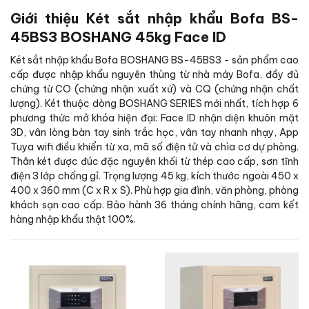
Giới thiệu Két sắt nhập khẩu Bofa BS-
45BS3 BOSHANG 45kg Face ID
Két sắt nhập khẩu Bofa BOSHANG BS-45BS3 - sản phẩm cao
cấp được nhập khẩu nguyên thùng từ nhà máy Bofa, đầy đủ
chứng từ CO (chứng nhận xuất xứ) và CQ (chứng nhận chất
lượng). Két thuộc dòng BOSHANG SERIES mới nhất, tích hợp 6
phương thức mở khóa hiện đại: Face ID nhận diện khuôn mặt
3D, vân lòng bàn tay sinh trắc học, vân tay nhanh nhạy, App
Tuya wifi điều khiển từ xa, mã số điện tử và chìa cơ dự phòng.
Thân két được đúc đặc nguyên khối từ thép cao cấp, sơn tĩnh
điện 3 lớp chống gỉ. Trọng lượng 45 kg, kích thước ngoài 450 x
400 x 360 mm (C x R x S). Phù hợp gia đình, văn phòng, phòng
khách sạn cao cấp. Bảo hành 36 tháng chính hãng, cam kết
hàng nhập khẩu thật 100%.