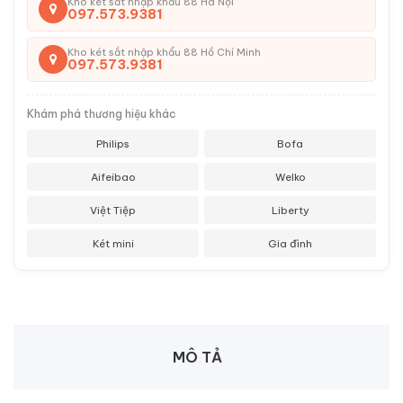
Kho két sắt nhập khẩu 88 Hà Nội
097.573.9381
Kho két sắt nhập khẩu 88 Hồ Chí Minh
097.573.9381
Khám phá thương hiệu khác
Philips
Bofa
Aifeibao
Welko
Việt Tiệp
Liberty
Két mini
Gia đình
MÔ TẢ