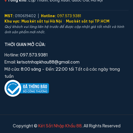
⚖️ Trọng lượng:
17 kg
🔒 Khoá:
Khóa vân tay
MST:
0110619402 |
Hotline:
097.573.9381
Khu vực:
Mua két sắt tại Hà Nội
·
Mua két sắt tại TP.HCM
🛡️ Bảo hành:
36 tháng
Quý khách vui lòng liên hệ trước để được cập nhật giá tốt nhất và hình
ảnh sản phẩm mới nhất.
6,250,000 đ
Xem chi tiết →
THỜI GIAN MỞ CỬA:
Hotline:
097.573.9381
Email:
ketsatnhapkhau88@gmail.com
Mở cửa:
8:00 sáng
- Đến:
22:00 tối
Tất cả các ngày trong
tuần
Copyright ©
Két Sắt Nhập Khẩu 88
. All Rights Reserved