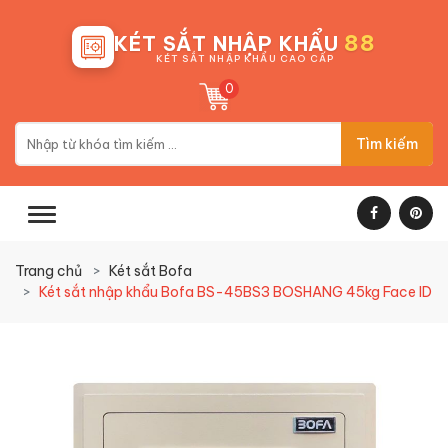
88
KÉT SẮT NHẬP KHẨU
KÉT SẮT NHẬP KHẨU CAO CẤP
0
Tìm kiếm
Trang chủ
Két sắt Bofa
Két sắt nhập khẩu Bofa BS-45BS3 BOSHANG 45kg Face ID