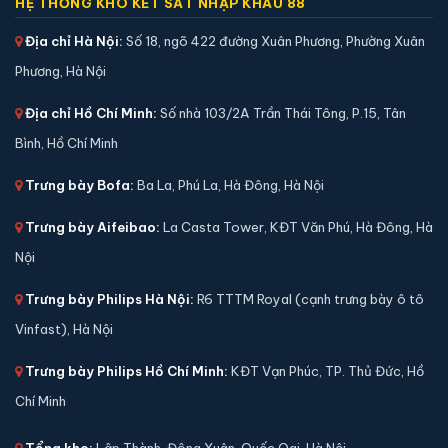
🔒 Khoá:
Khóa điện tử
HỆ THỐNG KHO KÉT SẮT NHẬP KHẨU 88
🛡️ Bảo hành:
36 tháng
Địa chỉ Hà Nội:
Số 18, ngõ 422 đường Xuân Phương, Phường Xuân
5,900,000 đ
Phương, Hà Nội
Xem chi tiết →
Địa chỉ Hồ Chí Minh:
Số nhà 103/2A Trần Thái Tông, P.15, Tân
Bình, Hồ Chí Minh
Trưng bày Bofa:
Ba La, Phú La, Hà Đông, Hà Nội
Trưng bày Aifeibao:
La Casta Tower, KĐT Văn Phú, Hà Đông, Hà
Nội
Trưng bày Philips Hà Nội:
R6 TTTM Royal (cạnh trưng bày ô tô
Vinfast), Hà Nội
Trưng bày Philips Hồ Chí Minh:
KĐT Vạn Phúc, TP. Thủ Đức, Hồ
Chí Minh
Két sắt mini Bofa ZB-35DJ vân tay chính hãng
📐 Kích thước:
35 x 36.5 x 32 cm
Tổng kho:
Lập Thành, Đông Xuân, Quốc Oai, Hà Nội