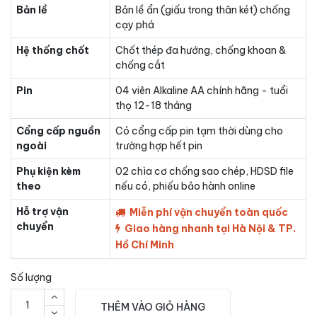
Bản lề
Bản lề ẩn (giấu trong thân két) chống
cạy phá
Hệ thống chốt
Chốt thép đa hướng, chống khoan &
chống cắt
Pin
04 viên Alkaline AA chính hãng - tuổi
thọ 12-18 tháng
Cổng cấp nguồn
Có cổng cấp pin tạm thời dùng cho
ngoài
trường hợp hết pin
Phụ kiện kèm
02 chìa cơ chống sao chép, HDSD file
theo
nếu có, phiếu bảo hành online
Hỗ trợ vận
Miễn phí vận chuyển toàn quốc
chuyển
Giao hàng nhanh tại Hà Nội & TP.
Hồ Chí Minh
Số lượng
THÊM VÀO GIỎ HÀNG