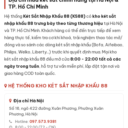
số, Chìa cơ, App Tuya
TP. Hồ Chí Minh
Dung lượng vân tay:
Tối đa 30 vân tay
Hệ thống
Két Sắt Nhập Khẩu 88 (KS88)
có
kho két sắt
Kết nối:
Wifi qua App Tuya (iOS/Android)
nhập khẩu 88 trưng bày theo từng thương hiệu
tại Hà Nội
Chống cháy:
Có lớp cách nhiệt
và TP. Hồ Chí Minh. Khách hàng có thể đến trực tiếp để xem
Nguồn điện:
04 viên pin Alkaline AA
hàng thực tế, kiểm tra cơ khí khoá, trải nghiệm thao tác mở/
Pin dự phòng:
Chìa cơ + hộp kích pin 9V
đóng và so sánh các dòng két sắt nhập khẩu (Bofa, Aifeibao,
Philips, Welko, Liberty...) trước khi quyết định mua. Mọi kho
Màu sắc:
Kem
két sắt nhập khẩu 88 đều mở cửa
8:00 - 22:00 tất cả các
Cấu tạo nội thất:
1 chính + 1 phụ + 1 bí mật + 1 ngăn kéo
ngày trong tuần
, hỗ trợ tư vấn miễn phí, lắp đặt tận nơi và
Bảo hành:
36 tháng chính hãng
giao hàng COD toàn quốc.
HỆ THỐNG KHO KÉT SẮT NHẬP KHẨU 88
Tính năng Két sắt nhập khẩu Bofa BS-
45BS3 BOSHANG 45kg Face ID
Địa chỉ Hà Nội
Két sắt nhập khẩu Bofa BS-45BS3 BOSHANG sở hữu công
Số 18, ngõ 422 đường Xuân Phương, Phường Xuân
nghệ mở khóa thông minh hàng đầu:
Phương, Hà Nội
Face ID 3D:
Camera nhận diện khuôn mặt chính xác trong
Hotline:
097.573.9381
0.3 giây.
8:00 - 22:00 (T2 - CN)