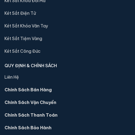
Két Sắt Khóa Đổi Mã
Két Sắt Điện Tử
Két Sắt Khóa Vân Tay
Két Sắt Tiệm Vàng
Két Sắt Công Đức
QUY ĐỊNH & CHÍNH SÁCH
Liên Hệ
Chính Sách Bán Hàng
Két sắt mini Bofa ZB-30DJ vân tay chính hãng
Chính Sách Vận Chuyển
📐 Kích thước:
30 x 36.5 x 30 cm
⚖️ Trọng lượng:
16 kg
Chính Sách Thanh Toán
🔒 Khoá:
Khóa vân tay
Chính Sách Bảo Hành
🛡️ Bảo hành:
36 tháng