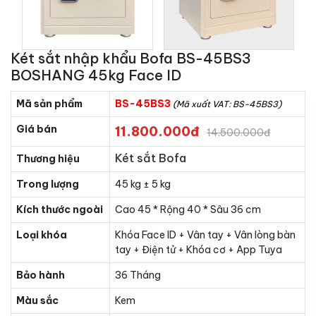
Két sắt nhập khẩu Bofa BS-45BS3
BOSHANG 45kg Face ID
Mã sản phẩm
BS-45BS3
(Mã xuất VAT: BS-45BS3)
Giá bán
11.800.000đ
14.500.000đ
Két sắt Bofa
Thương hiệu
Trong lượng
45 kg ± 5 kg
Kích thước ngoài
Cao 45 * Rộng 40 * Sâu 36 cm
Loại khóa
Khóa Face ID + Vân tay + Vân lòng bàn
tay + Điện tử + Khóa cơ + App Tuya
Bảo hành
36 Tháng
Màu sắc
Kem