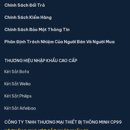
5,400,000 đ
Chính Sách Đổi Trả
Xem chi tiết →
Chính Sách Kiểm Hàng
Chính Sách Bảo Mật Thông Tin
Phân Định Trách Nhiệm Của Người Bán Và Người Mua
THƯƠNG HIỆU NHẬP KHẨU CAO CẤP
Két Sắt Bofa
Két Sắt Welko
Két Sắt Philips
Két sắt Bofa BGX-5D1-60S1 điện tử chính hãng
Két Sắt Aifeibao
📐 Kích thước:
53 x 40 x 32 cm
CÔNG TY TNHH THƯƠNG MẠI THIẾT BỊ THÔNG MINH CP99
⚖️ Trọng lượng:
35 kg