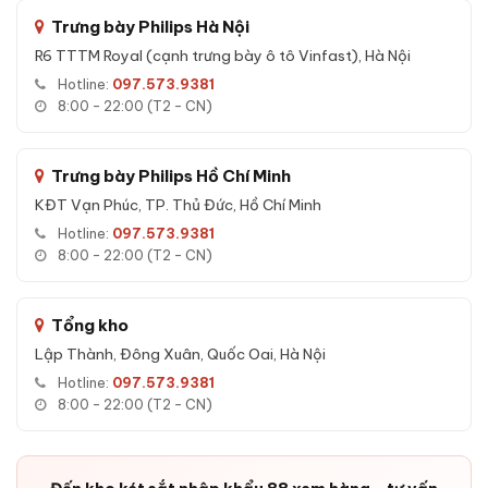
Trưng bày Philips Hà Nội
R6 TTTM Royal (cạnh trưng bày ô tô Vinfast), Hà Nội
Ưu điểm Két sắt nhập khẩu Bofa BS-
Hotline:
097.573.9381
45BS3 BOSHANG 45kg Face ID
8:00 - 22:00 (T2 - CN)
Vì sao chọn két sắt nhập khẩu Bofa BS-45BS3?
Trưng bày Philips Hồ Chí Minh
Hàng nhập khẩu nguyên thùng, có CO/CQ đầy đủ, không
phải hàng OEM gia công.
KĐT Vạn Phúc, TP. Thủ Đức, Hồ Chí Minh
Dòng BOSHANG SERIES mới nhất của Bofa với 6 phương
Hotline:
097.573.9381
8:00 - 22:00 (T2 - CN)
thức mở khóa.
Thép đúc đặc nguyên khối tiêu chuẩn xuất khẩu, chống
khoan cắt cạy phá.
Tổng kho
Thiết kế nhỏ gọn 45 kg, dễ vận chuyển và lắp đặt.
Lập Thành, Đông Xuân, Quốc Oai, Hà Nội
Màu kem sang trọng phù hợp nội thất hiện đại.
Hotline:
097.573.9381
8:00 - 22:00 (T2 - CN)
App Tuya wifi tích hợp xu hướng nhà thông minh quốc tế.
Bảo hành 36 tháng - lâu hơn nhiều thương hiệu cùng phân
khúc.