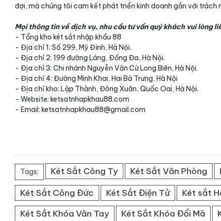
đợi, mà chúng tôi cam kết phát triển kinh doanh gắn với trách 
Mọi thông tin về dịch vụ, nhu cầu tư vấn quý khách vui lòng li
- Tổng kho két sắt nhập khẩu 88
- Địa chỉ 1: Số 299, Mỹ Đình, Hà Nội.
- Địa chỉ 2: 199 đường Láng, Đống Đa, Hà Nội.
- Địa chỉ 3: Chi nhánh Nguyễn Văn Cừ Long Biên, Hà Nội.
- Địa chỉ 4: Đường Minh Khai, Hai Bà Trưng, Hà Nội
- Địa chỉ kho: Lập Thành, Đông Xuân, Quốc Oai, Hà Nội.
- Website: ketsatnhapkhau88.com
- Email: ketsatnhapkhau88@gmail.com
Két Sắt Công Ty
Két Sắt Văn Phòng
Tags:
Két Sắt Công Đức
Két Sắt Điện Tử
Két sắt 
Két Sắt Khóa Vân Tay
Két Sắt Khóa Đổi Mã