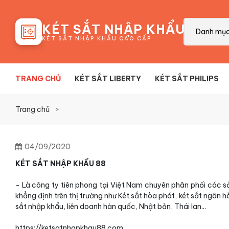
88
KÉT SẮT NHẬP KHẨU
Danh mụ
KÉT SẮT NHẬP KHẨU CAO CẤP
TRANG CHỦ
KÉT SẮT LIBERTY
KÉT SẮT PHILIPS
Trang chủ
04/09/2020
KÉT SẮT NHẬP KHẨU 88
- Là công ty tiên phong tại Việt Nam chuyên phân phối các s
khẳng định trên thị trường như Két sắt hòa phát, két sắt ngân hà
sắt nhập khẩu, liên doanh hàn quốc, Nhật bản, Thái lan...
https://ketsatnhapkhau88.com