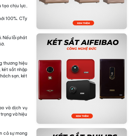
tạo chịu lực,
mới 100%. CTy
. Nếu lỗi phát
iờ.
g thương hiệu
, két sắt nhập
khách sạn, két
ao và dịch vụ
trọng và hiệu
ơn cả sự mong