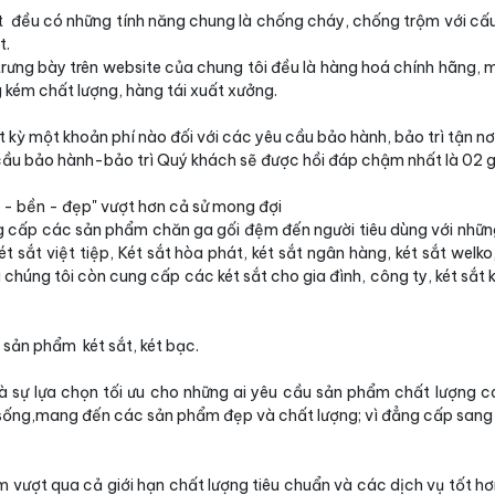
t đều có những tính năng chung là chống cháy, chống trộm với cấu 
t.
ưng bày trên website của chung tôi đều là hàng hoá chính hãng, 
g kém chất lượng, hàng tái xuất xưởng.
 kỳ một khoản phí nào đối với các yêu cầu bảo hành, bảo trì tận nơi
 cầu bảo hành-bảo trì Quý khách sẽ được hồi đáp chậm nhất là 02 g
 - bền - đẹp" vượt hơn cả sử mong đợi
g cấp các sản phẩm chăn ga gối đệm đến người tiêu dùng với nhữn
 sắt việt tiệp, Két sắt hòa phát, két sắt ngân hàng, két sắt welko
 chúng tôi còn cung cấp các két sắt cho gia đình, công ty, két sắt 
 sản phẩm két sắt, két bạc.
à sự lựa chọn tối ưu cho những ai yêu cầu sản phẩm chất lượng c
 sống,mang đến các sản phẩm đẹp và chất lượng; vì đẳng cấp sang 
vượt qua cả giới hạn chất lượng tiêu chuẩn và các dịch vụ tốt h