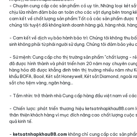
- Chuyên cung cấp các sản phẩm có uy tín, Những loại két sắ
chịu lửa nhằm đảm bảo an toàn cho các vật dụng bên trong ké
cam kết về chất lượng sản phẩm:Tất cả các sản phẩm được tr
chúng tôi tuyệt đối không kinh doanh hàng giả, hàng nhái, hàn
- Cam kết về dịch vụ bảo hành bảo trì: Chúng tôi không thu bất
sinh không phải từ phái người sử dụng. Chúng tôi đảm bảo yêu
- Sứ mệnh: Cung cấp cho thị trường sản phẩm "chất lượng - rẻ
đã được hình thành và phát triển hơn 20 năm nay chuyên cun
hàng hóa đã được khẳng đinh trên thị trường nhiều năm như Két
khẩu BOFA, Booil, Két sắt Honeywell, Két sắt Diamond, ngoài ra
sắt cho tiệm vàng, ngân hàng...
- Tầm nhìn: trở thành nhà Cung cấp hàng đầu việt nam về các
- Chiến lược: phát triển thương hiệu ketsatnhapkhau88.com l
thân thiện khách hàng vì mục đích nâng cao chất lượng cuộc
quả kinh tế.
-
ketsatnhapkhau88.com
không chỉ cung cấp các sản phẩm 