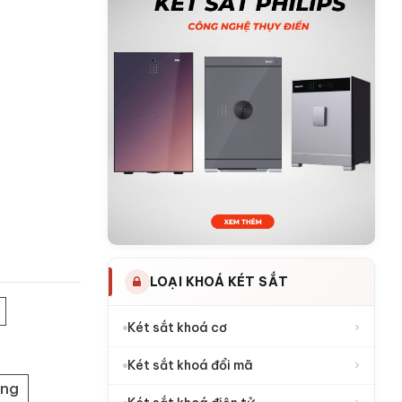
LOẠI KHOÁ KÉT SẮT
›
Két sắt khoá cơ
›
Két sắt khoá đổi mã
àng