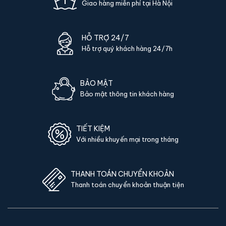
Vật liệu chất lượng:
Thép cao cấp, bê-tông chịu nhiệt,
Giao hàng miễn phí tại Hà Nội
vật liệu cách nhiệt chuyên dụng - đảm bảo độ bền và an
toàn theo thời gian.
HỖ TRỢ 24/7
Khoá đồng bộ chính hãng:
Cơ cấu khoá nguyên cụm từ
Hỗ trợ quý khách hàng 24/7h
nhà sản xuất, hạn chế lỗi cơ khí và rủi ro dò mã.
Bảo hành online chính hãng:
Kích hoạt nhanh qua mã
sản phẩm, hỗ trợ kỹ thuật từ xa qua hotline & Zalo, không
BẢO MẬT
phải mang ra trung tâm.
Bảo mật thông tin khách hàng
Hỗ trợ vận chuyển nhanh:
Giao trong 24h tại nội thành Hà
Nội và TP.HCM, COD toàn quốc các tỉnh khác.
TIẾT KIỆM
Showroom thực tế:
Khách hàng có thể đến tận
Với nhiều khuyến mại trong tháng
showroom để trải nghiệm sản phẩm, kiểm tra cơ khí khoá
và độ chắc chắn trước khi mua.
Hỗ trợ trọn đời:
Bảo trì, vệ sinh, thay pin (nếu có) và tư
THANH TOÁN CHUYỂN KHOẢN
vấn kỹ thuật trọn đời tại hệ thống KS88.
Thanh toán chuyển khoản thuận tiện
Giá cạnh tranh:
Cam kết giá tốt nhất thị trường - báo giá
lại nếu khách tìm được nơi rẻ hơn cùng sản phẩm.