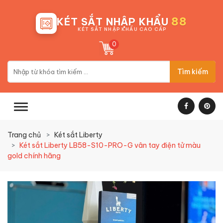
88
KÉT SẮT NHẬP KHẨU
KÉT SẮT NHẬP KHẨU CAO CẤP
0
Tìm kiếm
Trang chủ
Két sắt Liberty
Két sắt Liberty LB58-S10-PRO-G vân tay điện tử màu
gold chính hãng