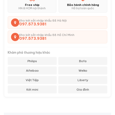
Free ship
Bảo hành chính hãng
HN & HCM nội thành
Hỗ trợ toàn quốc
Kho két sắt nhập khẩu 88 Hà Nội
097.573.9381
Kho két sắt nhập khẩu 88 Hồ Chí Minh
097.573.9381
Khám phá thương hiệu khác
Philips
Bofa
Aifeibao
Welko
Việt Tiệp
Liberty
Két mini
Gia đình