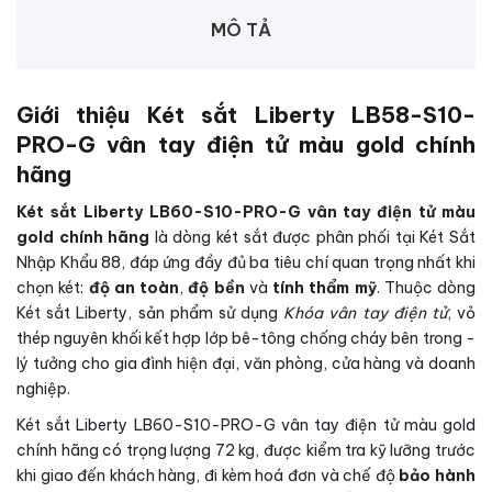
MÔ TẢ
Giới thiệu Két sắt Liberty LB58-S10-
PRO-G vân tay điện tử màu gold chính
hãng
Két sắt Liberty LB60-S10-PRO-G vân tay điện tử màu
gold chính hãng
là dòng két sắt được phân phối tại Két Sắt
Nhập Khẩu 88, đáp ứng đầy đủ ba tiêu chí quan trọng nhất khi
chọn két:
độ an toàn
,
độ bền
và
tính thẩm mỹ
. Thuộc dòng
Két sắt Liberty, sản phẩm sử dụng
Khóa vân tay điện tử
, vỏ
thép nguyên khối kết hợp lớp bê-tông chống cháy bên trong -
lý tưởng cho gia đình hiện đại, văn phòng, cửa hàng và doanh
nghiệp.
Két sắt Liberty LB60-S10-PRO-G vân tay điện tử màu gold
chính hãng có trọng lượng 72 kg, được kiểm tra kỹ lưỡng trước
khi giao đến khách hàng, đi kèm hoá đơn và chế độ
bảo hành