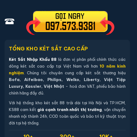
Phụ kiện kèm theo Két sắt Liberty LB58-
S10-PRO-G vân tay điện tử màu gold
chính hãng
Mỗi sản phẩm
Két sắt Liberty LB60-S10-PRO-G vân tay
điện tử màu gold chính hãng
được đóng gói đầy đủ phụ kiện
TỔNG KHO KÉT SẮT CAO CẤP
cần thiết:
02 chìa khoá cơ chính hãng (chìa thép tôi cao cấp).
Két Sắt Nhập Khẩu 88
là đơn vị phân phối chính thức các
dòng két sắt cao cấp tại Việt Nam với hơn
10 năm kinh
04 viên pin Alkaline AA mới chính hãng (đã lắp sẵn, dự
nghiệm
. Chúng tôi chuyên cung cấp két sắt thương hiệu
phòng tối thiểu 12 tháng).
Bofa, Aifeibao, Philips, Welko, Liberty, Việt Tiệp
Sách hướng dẫn sử dụng tiếng Việt.
Luxury, Kassler, Việt Nhật
- hoá đơn VAT, phiếu bảo hành
Phiếu bảo hành chính hãng (kích hoạt online qua mã sản
chính hãng đầy đủ.
phẩm).
Với hệ thống kho két sắt 88 trải dài tại Hà Nội và TP.HCM,
KS88 cam kết
giá cạnh tranh nhất thị trường
, vận chuyển
nhanh nội thành 24h, COD toàn quốc và bảo trì kỹ thuật trọn
Hướng dẫn mua Két sắt Liberty LB58-
đời tại hệ thống.
S10-PRO-G vân tay điện tử màu gold
chính hãng
10+
300+
10K+