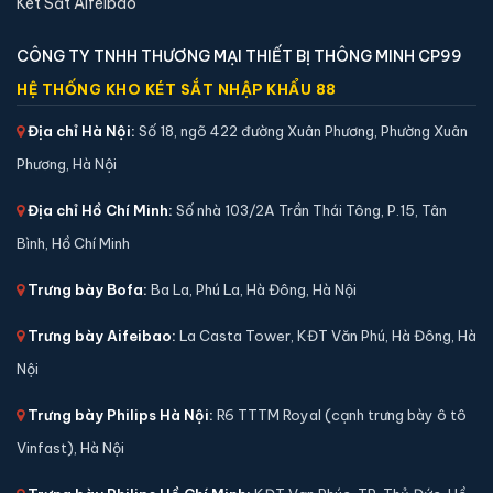
Két Sắt Aifeibao
CÔNG TY TNHH THƯƠNG MẠI THIẾT BỊ THÔNG MINH CP99
HỆ THỐNG KHO KÉT SẮT NHẬP KHẨU 88
Địa chỉ Hà Nội:
Số 18, ngõ 422 đường Xuân Phương, Phường Xuân
Phương, Hà Nội
Két sắt mini Liberty LB30S-G vân tay điện tử màu
Địa chỉ Hồ Chí Minh:
Số nhà 103/2A Trần Thái Tông, P.15, Tân
gold chính hãng
Bình, Hồ Chí Minh
📐 Kích thước:
30 x 39 x 32 cm
⚖️ Trọng lượng:
16 kg
Trưng bày Bofa:
Ba La, Phú La, Hà Đông, Hà Nội
🔒 Khoá:
Khóa vân tay điện tử
Trưng bày Aifeibao:
La Casta Tower, KĐT Văn Phú, Hà Đông, Hà
🛡️ Bảo hành:
24 tháng
Nội
4,290,000 đ
Xem chi tiết →
Trưng bày Philips Hà Nội:
R6 TTTM Royal (cạnh trưng bày ô tô
Vinfast), Hà Nội