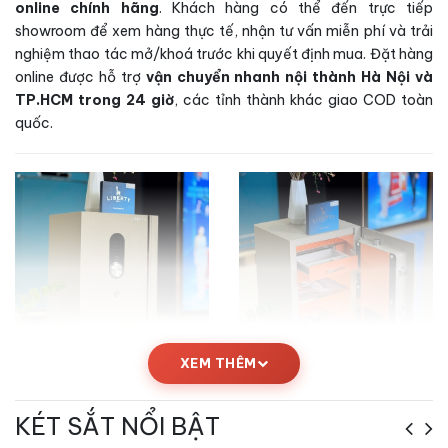
online chính hãng
. Khách hàng có thể đến trực tiếp
showroom để xem hàng thực tế, nhận tư vấn miễn phí và trải
nghiệm thao tác mở/khoá trước khi quyết định mua. Đặt hàng
online được hỗ trợ
vận chuyển nhanh nội thành Hà Nội và
TP.HCM trong 24 giờ
, các tỉnh thành khác giao COD toàn
quốc.
XEM THÊM
Kích thước Két sắt Liberty LB58-S10-
KÉT SẮT NỔI BẬT
PRO-G vân tay điện tử màu gold chính