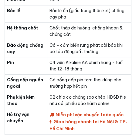
Bản lề
Bản lề ẩn (giấu trong thân két) chống
cạy phá
Hệ thống chốt
Chốt thép đa hướng, chống khoan &
chống cắt
Báo động chống
Có - cảm biến rung phát còi báo khi
cạy
có tác động bất thường
Pin
04 viên Alkaline AA chính hãng - tuổi
thọ 12-18 tháng
Cổng cấp nguồn
Có cổng cấp pin tạm thời dùng cho
ngoài
trường hợp hết pin
Phụ kiện kèm
02 chìa cơ chống sao chép, HDSD file
theo
nếu có, phiếu bảo hành online
Hỗ trợ vận
Miễn phí vận chuyển toàn quốc
chuyển
Giao hàng nhanh tại Hà Nội & TP.
Hồ Chí Minh