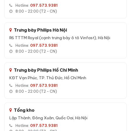
xưởng từ nhà máy.
Hotline:
097.573.9381
8:00 - 22:00 (T2 - CN)
Chống ẩm, chống nước - giữ giấy tờ, hợp đồng quan trọng
luôn khô ráo bên trong két.
Tuổi thọ ổ khoá cao, chìa thép tôi chất lượng cao, ít hỏng
Trưng bày Philips Hà Nội
hóc theo thời gian.
R6 TTTM Royal (cạnh trưng bày ô tô Vinfast), Hà Nội
24 tháng bảo hành online chính hãng
- hỗ trợ kỹ thuật
Hotline:
097.573.9381
qua hotline, Zalo, Messenger 24/7.
8:00 - 22:00 (T2 - CN)
Hỗ trợ
vận chuyển nhanh nội thành HN & HCM trong
24h
, các tỉnh thành khác giao hàng COD toàn quốc.
Trưng bày Philips Hồ Chí Minh
KĐT Vạn Phúc, TP. Thủ Đức, Hồ Chí Minh
Tính năng Két sắt Liberty LB58-S10-
Hotline:
097.573.9381
PRO-G vân tay điện tử màu gold chính
8:00 - 22:00 (T2 - CN)
hãng
Các tính năng nổi bật của
Tổng kho
Két sắt Liberty LB60-S10-PRO-
G vân tay điện tử màu gold chính hãng
:
Lập Thành, Đông Xuân, Quốc Oai, Hà Nội
Hotline:
097.573.9381
An toàn cháy nổ:
Cấu trúc vỏ thép kết hợp lớp bê-tông