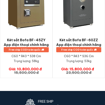
sạn, cửa hàng mà vẫn sang trọng.
Két sắt Bofa BF-45ZY
Két sắt Bofa BF-60ZZ
App điện thoại chính hãng
App điện thoại chính hãng
Free ship COD toàn quốc
Free ship COD toàn quốc
C60 * R43 * S38 Cm
C60 * R43 * S36 Cm
Trọng lượng:
58kg
Trọng lượng:
53kg
Giá: 10,800,000 đ
Giá: 15,800,000 đ
GIỎ HÀNG
GIỎ HÀNG
15,500,000 đ
23,500,000 đ
Ưu điểm Két sắt Liberty LB58-S10-PRO-
G vân tay điện tử màu gold chính hãng
Khi mua
Két sắt Liberty LB60-S10-PRO-G vân tay điện tử
màu gold chính hãng
tại Két Sắt Nhập Khẩu 88, bạn nhận
được những giá trị sau:
FREE SHIP