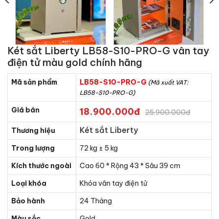
Két sắt Liberty LB58-S10-PRO-G vân tay
điện tử màu gold chính hãng
Mã sản phẩm
LB58-S10-PRO-G
(Mã xuất VAT:
LB58-S10-PRO-G)
Giá bán
18.900.000đ
25.900.000đ
Két sắt Liberty
Thương hiệu
Trong lượng
72 kg ± 5 kg
Kích thước ngoài
Cao 60 * Rộng 43 * Sâu 39 cm
Loại khóa
Khóa vân tay điện tử
Bảo hành
24 Tháng
Màu sắc
Gold