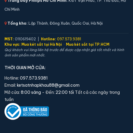
Trưng bày Philips Hồ Chí Minh:
KĐT Vạn Phúc, TP. Thủ Đức, Hồ
Chí Minh
Tổng kho:
Lập Thành, Đông Xuân, Quốc Oai, Hà Nội
MST:
0110619402 |
Hotline:
097.573.9381
Khu vực:
Mua két sắt tại Hà Nội
·
Mua két sắt tại TP.HCM
Quý khách vui lòng liên hệ trước để được cập nhật giá tốt nhất và hình
ảnh sản phẩm mới nhất.
THỜI GIAN MỞ CỬA:
Két sắt mini Liberty LB30S chính hãng
Hotline:
097.573.9381
📐 Kích thước:
30 x 39 x 32 cm
Email:
ketsatnhapkhau88@gmail.com
⚖️ Trọng lượng:
45 kg
Mở cửa:
8:00 sáng
- Đến:
22:00 tối
Tất cả các ngày trong
🔒 Khoá:
Khóa điện tử
tuần
🛡️ Bảo hành:
24 tháng
4,290,000 đ
Xem chi tiết →