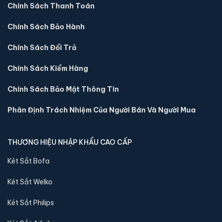
Chính Sách Thanh Toán
Chính Sách Bảo Hành
Chính Sách Đổi Trả
Chính Sách Kiểm Hàng
Chính Sách Bảo Mật Thông Tin
Phân Định Trách Nhiệm Của Người Bán Và Người Mua
Sản phẩm cùng dòng Két sắt Liberty
Khám phá thêm các mẫu thuộc dòng
Két sắt Liberty
để tiện
THƯƠNG HIỆU NHẬP KHẨU CAO CẤP
so sánh kích thước, công nghệ khoá và mức giá trước khi đặt
Két Sắt Bofa
hàng.
Két Sắt Welko
Két Sắt Philips