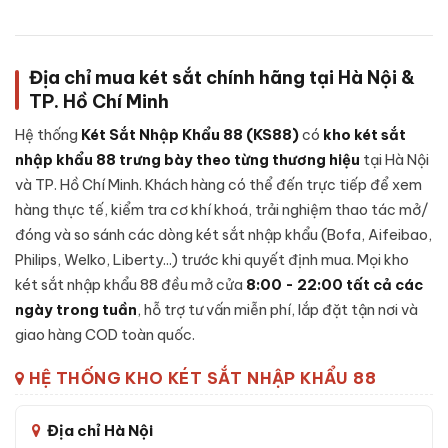
Cấu tạo Két sắt Liberty LB58-S10-PRO-
Địa chỉ mua két sắt chính hãng tại Hà Nội &
G vân tay điện tử màu gold chính hãng
TP. Hồ Chí Minh
Một trong những điểm tạo nên độ tin cậy của
Két sắt Liberty
Hệ thống
Két Sắt Nhập Khẩu 88 (KS88)
có
kho két sắt
LB60-S10-PRO-G vân tay điện tử màu gold chính hãng
nhập khẩu 88 trưng bày theo từng thương hiệu
tại Hà Nội
là cấu tạo bên trong - dưới đây là các thành phần chính của
và TP. Hồ Chí Minh. Khách hàng có thể đến trực tiếp để xem
sản phẩm:
hàng thực tế, kiểm tra cơ khí khoá, trải nghiệm thao tác mở/
Vỏ ngoài:
Thép tấm dày dặn, xử lý chống gỉ và sơn tĩnh
đóng và so sánh các dòng két sắt nhập khẩu (Bofa, Aifeibao,
điện chống bong tróc theo thời gian.
Philips, Welko, Liberty...) trước khi quyết định mua. Mọi kho
Vỏ trong:
Thép tấm gia cố, đổ
bê-tông chống cháy
kết
két sắt nhập khẩu 88 đều mở cửa
8:00 - 22:00 tất cả các
hợp lớp vật liệu cách nhiệt chuyên dụng giúp bảo vệ tài sản
ngày trong tuần
, hỗ trợ tư vấn miễn phí, lắp đặt tận nơi và
khi gặp nhiệt độ cao và độ ẩm.
giao hàng COD toàn quốc.
Cánh cửa két:
Thép nguyên khối đúc đặc, có gờ chống
HỆ THỐNG KHO KÉT SẮT NHẬP KHẨU 88
cạy phá, đệm cao su chống khói thoát khi xảy ra hoả hoạn.
Hệ thống chốt khoá:
Thanh chốt thép cứng đa hướng,
ngàm cài chống khoan và đục phá.
Địa chỉ Hà Nội