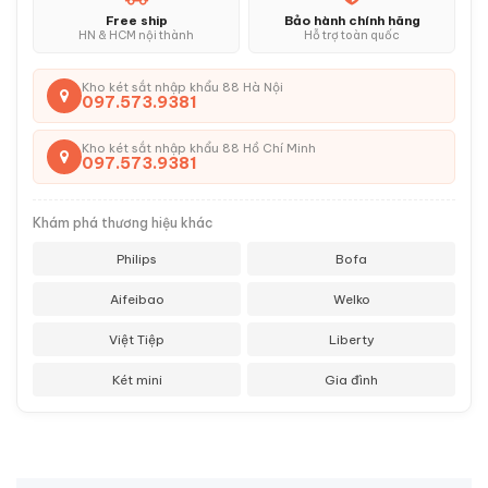
Free ship
Bảo hành chính hãng
HN & HCM nội thành
Hỗ trợ toàn quốc
Kho két sắt nhập khẩu 88 Hà Nội
097.573.9381
Kho két sắt nhập khẩu 88 Hồ Chí Minh
097.573.9381
Khám phá thương hiệu khác
Philips
Bofa
Aifeibao
Welko
Việt Tiệp
Liberty
Két mini
Gia đình