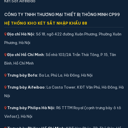
Két Sắt Aifeibao
CÔNG TY TNHH THƯƠNG MẠI THIẾT BỊ THÔNG MINH CP99
Két sắt mini Aifeibao HK-MD-25II-QCZ vân tay
HỆ THỐNG KHO KÉT SẮT NHẬP KHẨU 88
chính hãng
Địa chỉ Hà Nội:
Số 18, ngõ 422 đường Xuân Phương, Phường Xuân
📐 Kích thước:
26 x 35 x 28 cm
Phương, Hà Nội
⚖️ Trọng lượng:
11 kg
🔒 Khoá:
Khóa vân tay
Địa chỉ Hồ Chí Minh:
Số nhà 103/2A Trần Thái Tông, P.15, Tân
🛡️ Bảo hành:
36 tháng
Bình, Hồ Chí Minh
2,900,000 đ
Trưng bày Bofa:
Ba La, Phú La, Hà Đông, Hà Nội
Xem chi tiết →
Trưng bày Aifeibao:
La Casta Tower, KĐT Văn Phú, Hà Đông, Hà
Nội
Trưng bày Philips Hà Nội:
R6 TTTM Royal (cạnh trưng bày ô tô
Vinfast), Hà Nội