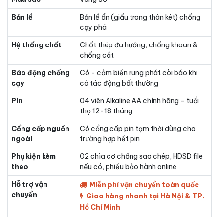
Bản lề
Bản lề ẩn (giấu trong thân két) chống
cạy phá
Hệ thống chốt
Chốt thép đa hướng, chống khoan &
chống cắt
Báo động chống
Có - cảm biến rung phát còi báo khi
cạy
có tác động bất thường
Pin
04 viên Alkaline AA chính hãng - tuổi
thọ 12-18 tháng
Cổng cấp nguồn
Có cổng cấp pin tạm thời dùng cho
ngoài
trường hợp hết pin
Phụ kiện kèm
02 chìa cơ chống sao chép, HDSD file
theo
nếu có, phiếu bảo hành online
Hỗ trợ vận
Miễn phí vận chuyển toàn quốc
chuyển
Giao hàng nhanh tại Hà Nội & TP.
Hồ Chí Minh