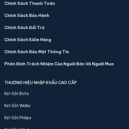
Chính Sách Thanh Toán
Chính Sách Bảo Hành
Chính Sách Đổi Trả
Sản phẩm cùng dòng Két sắt Aifeibao
Chính Sách Kiểm Hàng
Khám phá thêm các mẫu thuộc dòng
Két sắt Aifeibao
để tiện
Chính Sách Bảo Mật Thông Tin
so sánh kích thước, công nghệ khoá và mức giá trước khi đặt
hàng.
Phân Định Trách Nhiệm Của Người Bán Và Người Mua
THƯƠNG HIỆU NHẬP KHẨU CAO CẤP
Két Sắt Bofa
Két Sắt Welko
Két Sắt Philips