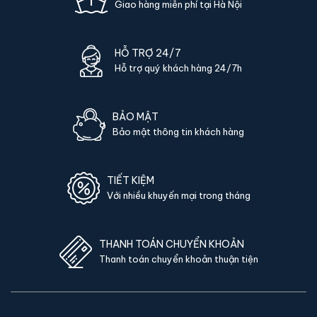
Cơ chế khoá nguyên hãng:
Khoá lắp đồng bộ từ nhà sản
Giao hàng miễn phí tại Hà Nội
xuất, hoạt động chính xác và bền bỉ.
Bảo hành online tiện lợi:
Kích hoạt qua mã sản phẩm, hỗ
HỖ TRỢ 24/7
trợ remote qua hotline & Zalo - tiết kiệm thời gian khách
Hỗ trợ quý khách hàng 24/7h
hàng.
Giao nhanh trong 24h:
Tại Hà Nội và TP.HCM, các tỉnh
khác giao COD toàn quốc.
BẢO MẬT
Trải nghiệm tại showroom:
Đến tận nơi xem hàng, mở
Bảo mật thông tin khách hàng
thử khoá, kiểm tra độ kín - quyết định mua sau khi đã hài
lòng.
Hỗ trợ kỹ thuật trọn đời:
Hỗ trợ vệ sinh, thay pin, hiệu
TIẾT KIỆM
Với nhiều khuyến mại trong tháng
chỉnh khoá miễn phí toàn bộ vòng đời sản phẩm.
Cam kết giá tốt:
KS88 giữ mức giá cạnh tranh nhất - khớp
giá nếu khách tìm được nơi rẻ hơn cùng dòng.
THANH TOÁN CHUYỂN KHOẢN
Thanh toán chuyển khoản thuận tiện
Phụ kiện kèm theo Két sắt Aifeibao HK-
A1D-60-TLB App điện thoại vân tay
chính hãng