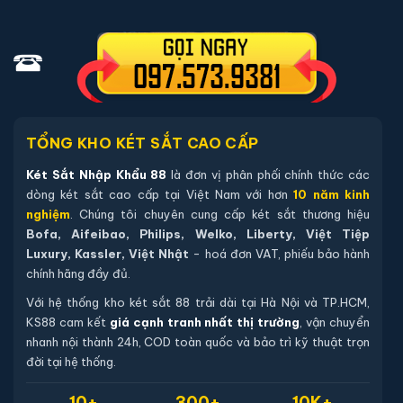
Bộ phụ kiện đi kèm
Két sắt Aifeibao HK-A1D-60-TLB App
điện thoại vân tay chính hãng
khi giao tận nhà:
02 chìa khoá cơ chính hãng đi kèm.
04 viên pin Alkaline AA mới chính hãng (đã lắp sẵn, dự
phòng tối thiểu 12 tháng).
TỔNG KHO KÉT SẮT CAO CẤP
Hướng dẫn sử dụng tiếng Việt và quy trình thiết lập mã.
Két Sắt Nhập Khẩu 88
là đơn vị phân phối chính thức các
Thẻ bảo hành chính hãng - đăng ký online qua mã sản
dòng két sắt cao cấp tại Việt Nam với hơn
10 năm kinh
phẩm trên website.
nghiệm
. Chúng tôi chuyên cung cấp két sắt thương hiệu
Bofa, Aifeibao, Philips, Welko, Liberty, Việt Tiệp
Hướng dẫn mua Két sắt Aifeibao HK-A1D-
Luxury, Kassler, Việt Nhật
- hoá đơn VAT, phiếu bảo hành
chính hãng đầy đủ.
60-TLB App điện thoại vân tay chính
hãng
Với hệ thống kho két sắt 88 trải dài tại Hà Nội và TP.HCM,
KS88 cam kết
giá cạnh tranh nhất thị trường
, vận chuyển
Mua hàng tại két sắt nhập khẩu 88 bạn có thể
nhanh nội thành 24h, COD toàn quốc và bảo trì kỹ thuật trọn
chon lựa những cách sau:
đời tại hệ thống.
Cách 1
: Bạn chọn sản phẩm và ấn vào mua hàng hệ
10+
300+
10K+