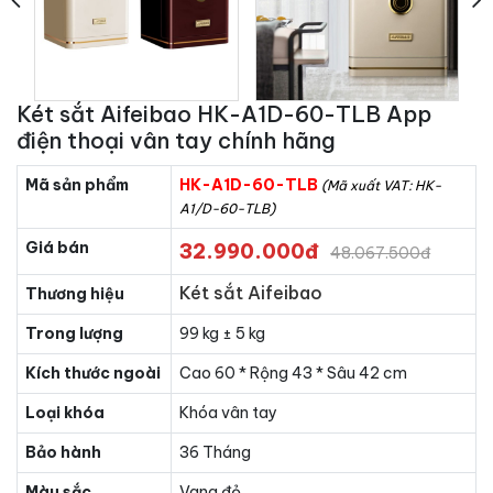
Két sắt Aifeibao HK-A1D-60-TLB App
điện thoại vân tay chính hãng
Mã sản phẩm
HK-A1D-60-TLB
(Mã xuất VAT: HK-
A1/D-60-TLB)
Giá bán
32.990.000đ
48.067.500đ
Két sắt Aifeibao
Thương hiệu
Trong lượng
99 kg ± 5 kg
Kích thước ngoài
Cao 60 * Rộng 43 * Sâu 42 cm
Loại khóa
Khóa vân tay
Bảo hành
36 Tháng
Màu sắc
Vang đỏ