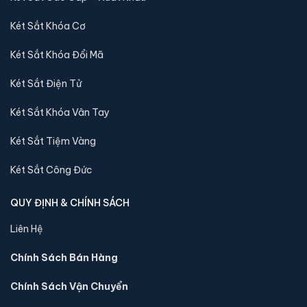
trước với chúng tôi để kiểm tra mẫu sản phẩm của
Két Sắt Khóa Cơ
quý khách hàng còn hàng tại hệ thống kho không, nếu
còn hàng chúng tôi sẽ báo lại để quý khách hàng có
Két Sắt Khóa Đổi Mã
thể qua xem trực tiếp, trường hợp không có két sắt
Két Sắt Điện Tử
nhập khẩu 88 sẽ báo lại và chuyển kho còn sản phẩm
tới quý khách
Két Sắt Khóa Vân Tay
Két Sắt Tiệm Vàng
Video về sản phẩm Két sắt Aifeibao HK-
A1D-60-TLB App điện thoại vân tay
Két Sắt Công Đức
chính hãng:
QUY ĐỊNH & CHÍNH SÁCH
Liên Hệ
Chính Sách Bán Hàng
Chính Sách Vận Chuyển