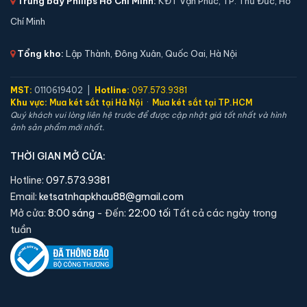
Trưng bày Philips Hồ Chí Minh:
KĐT Vạn Phúc, TP. Thủ Đức, Hồ
Chí Minh
Tổng kho:
Lập Thành, Đông Xuân, Quốc Oai, Hà Nội
MST:
0110619402 |
Hotline:
097.573.9381
Két sắt mini Aifeibao HK-MD-30-BL vân tay chính
Khu vực:
Mua két sắt tại Hà Nội
·
Mua két sắt tại TP.HCM
hãng
Quý khách vui lòng liên hệ trước để được cập nhật giá tốt nhất và hình
ảnh sản phẩm mới nhất.
📐 Kích thước:
31.5 x 38 x 32 cm
⚖️ Trọng lượng:
13 kg
THỜI GIAN MỞ CỬA:
🔒 Khoá:
Khóa vân tay
Hotline:
097.573.9381
🛡️ Bảo hành:
36 tháng
Email:
ketsatnhapkhau88@gmail.com
3,790,000 đ
Mở cửa:
8:00 sáng
- Đến:
22:00 tối
Tất cả các ngày trong
tuần
Xem chi tiết →