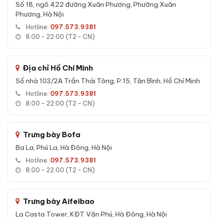
Số 18, ngõ 422 đường Xuân Phương, Phường Xuân
Phương, Hà Nội
Đặc tính kỹ thuật Két sắt Aifeibao HK-
Hotline:
097.573.9381
A1D-60-TLB App điện thoại vân tay
8:00 - 22:00 (T2 - CN)
chính hãng
Đặc tính kỹ thuật nổi bật của
Két sắt Aifeibao HK-A1D-60-
Địa chỉ Hồ Chí Minh
TLB App điện thoại vân tay chính hãng
:
Số nhà 103/2A Trần Thái Tông, P.15, Tân Bình, Hồ Chí Minh
Cấu tạo nhiều lớp với bê-tông chống cháy bên trong - bảo
Hotline:
097.573.9381
8:00 - 22:00 (T2 - CN)
vệ tài liệu và giá trị quan trọng khỏi nhiệt độ cao trong sự
cố hoả hoạn.
Chốt khoá thép đa hướng giúp tăng độ chống đột nhập,
Trưng bày Bofa
ngàm cài chống khoan và cắt phá.
Ba La, Phú La, Hà Đông, Hà Nội
Vật liệu thép cao cấp, lớp sơn tĩnh điện chịu môi trường ẩm
Hotline:
097.573.9381
- duy trì độ bền theo năm tháng.
8:00 - 22:00 (T2 - CN)
Chống nước, chống ẩm hiệu quả - phù hợp với điều kiện khí
hậu Việt Nam.
Trưng bày Aifeibao
Cơ khí khoá vận hành mượt mà, chìa cơ chính hãng tinh
La Casta Tower, KĐT Văn Phú, Hà Đông, Hà Nội
xảo, không phải chìa rập khuôn phổ thông.