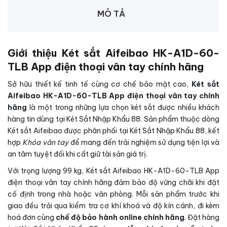
MÔ TẢ
Giới thiệu Két sắt Aifeibao HK-A1D-60-
TLB App điện thoại vân tay chính hãng
Sở hữu thiết kế tinh tế cùng cơ chế bảo mật cao,
Két sắt
Aifeibao HK-A1D-60-TLB App điện thoại vân tay chính
hãng
là một trong những lựa chọn két sắt được nhiều khách
hàng tin dùng tại Két Sắt Nhập Khẩu 88. Sản phẩm thuộc dòng
Két sắt Aifeibao được phân phối tại Két Sắt Nhập Khẩu 88, kết
hợp
Khóa vân tay
để mang đến trải nghiệm sử dụng tiện lợi và
an tâm tuyệt đối khi cất giữ tài sản giá trị.
Với trọng lượng 99 kg, Két sắt Aifeibao HK-A1D-60-TLB App
điện thoại vân tay chính hãng đảm bảo độ vững chãi khi đặt
cố định trong nhà hoặc văn phòng. Mỗi sản phẩm trước khi
giao đều trải qua kiểm tra cơ khí khoá và độ kín cánh, đi kèm
hoá đơn cùng
chế độ bảo hành online chính hãng
. Đặt hàng