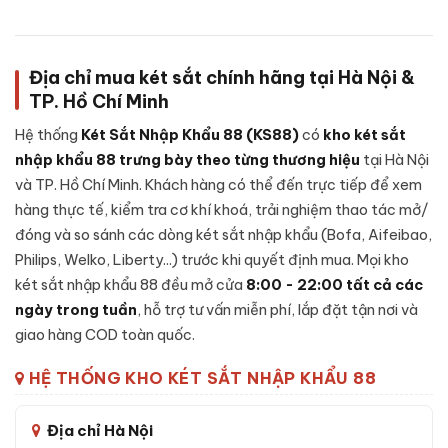
Để đảm bảo độ an toàn và tuổi thọ lâu dài,
Két sắt Aifeibao
HK-A1D-60-TLB App điện thoại vân tay chính hãng
được
chế tạo theo cấu trúc nhiều lớp, từng chi tiết được gia công
Địa chỉ mua két sắt chính hãng tại Hà Nội &
cẩn thận:
TP. Hồ Chí Minh
Lớp ngoài:
Thép tấm cường độ cao, sơn tĩnh điện cao cấp
Hệ thống
Két Sắt Nhập Khẩu 88 (KS88)
có
kho két sắt
chống trầy xước và bong sơn theo thời gian sử dụng.
nhập khẩu 88 trưng bày theo từng thương hiệu
tại Hà Nội
Lớp lõi chống cháy:
Hỗn hợp
bê-tông chống cháy
kết
và TP. Hồ Chí Minh. Khách hàng có thể đến trực tiếp để xem
hợp vật liệu cách nhiệt chịu nhiệt độ cao - giữ tài sản, giấy
hàng thực tế, kiểm tra cơ khí khoá, trải nghiệm thao tác mở/
tờ an toàn trong sự cố hoả hoạn.
đóng và so sánh các dòng két sắt nhập khẩu (Bofa, Aifeibao,
Lớp trong:
Thép tấm gia cường, vách nhung chống trầy
Philips, Welko, Liberty...) trước khi quyết định mua. Mọi kho
cho tài sản đặt bên trong, có ngăn phụ tiện lợi.
két sắt nhập khẩu 88 đều mở cửa
8:00 - 22:00 tất cả các
Cánh két:
Đúc nguyên khối thép đặc dày, gờ cánh khít với
ngày trong tuần
, hỗ trợ tư vấn miễn phí, lắp đặt tận nơi và
thân, đệm chống khói thoát.
giao hàng COD toàn quốc.
Khoá:
Khóa vân tay - cơ chế bảo mật cao, chống thử mã,
HỆ THỐNG KHO KÉT SẮT NHẬP KHẨU 88
có chế độ tự khoá tạm thời.
Hệ chốt + bản lề:
Chốt thép đa hướng kết hợp bản lề chìm
Địa chỉ Hà Nội
bên trong cánh - chống cạy phá toàn diện.