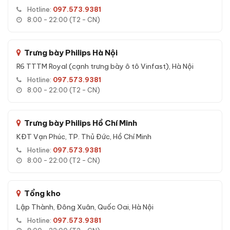
Hotline:
097.573.9381
Bảo hành
36 tháng online chính hãng
- đăng ký qua mã
8:00 - 22:00 (T2 - CN)
sản phẩm trên hệ thống, không cần mang ra trung tâm bảo
hành.
Vận chuyển nhanh HN/HCM 24h
Trưng bày Philips Hà Nội
, COD toàn quốc, lắp
đặt và hướng dẫn sử dụng miễn phí.
R6 TTTM Royal (cạnh trưng bày ô tô Vinfast), Hà Nội
Hotline:
097.573.9381
8:00 - 22:00 (T2 - CN)
Tính năng Két sắt Aifeibao HK-A1D-60-
TLB App điện thoại vân tay chính hãng
Trưng bày Philips Hồ Chí Minh
Tính năng đáng giá của
Két sắt Aifeibao HK-A1D-60-TLB
KĐT Vạn Phúc, TP. Thủ Đức, Hồ Chí Minh
App điện thoại vân tay chính hãng
mà bạn nên biết trước
Hotline:
097.573.9381
khi mua:
8:00 - 22:00 (T2 - CN)
Chống cháy đa lớp:
Vật liệu bê-tông chịu nhiệt và sợi
cách nhiệt giúp tài sản, tài liệu nguyên vẹn khi xảy ra hoả
hoạn.
Tổng kho
Lập Thành, Đông Xuân, Quốc Oai, Hà Nội
Chống phá cơ học:
Hệ thống chốt thép đa hướng, chống
khoan, chống cắt, chống đục phá.
Hotline:
097.573.9381