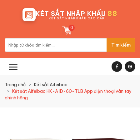
88
KÉT SẮT NHẬP KHẨU
KÉT SẮT NHẬP KHẨU CAO CẤP
0
Tìm kiếm
Trang chủ
Két sắt Aifeibao
Két sắt Aifeibao HK-A1D-60-TLB App điện thoại vân tay
chính hãng