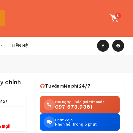
0
LIÊN HỆ
y chính
Tư vấn miễn phí 24/7
-AG)
Gọi ngay - Báo giá tốt nhất
097.573.9381
Chat Zalo
Phản hồi trong 5 phút
 mại!