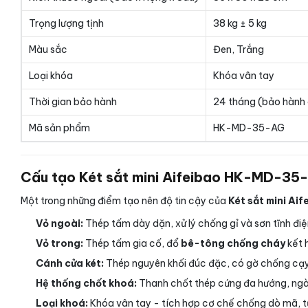
Trọng lượng tịnh
38 kg ± 5 kg
Màu sắc
Đen, Trắng
Loại khóa
Khóa vân tay
Thời gian bảo hành
24 tháng (bảo hành 
Mã sản phẩm
HK-MD-35-AG
Cấu tạo Két sắt mini Aifeibao HK-MD-35-
Một trong những điểm tạo nên độ tin cậy của
Két sắt mini A
Vỏ ngoài:
Thép tấm dày dặn, xử lý chống gỉ và sơn tĩnh điệ
Vỏ trong:
Thép tấm gia cố, đổ
bê-tông chống cháy
kết 
Cánh cửa két:
Thép nguyên khối đúc đặc, có gờ chống cạy 
Hệ thống chốt khoá:
Thanh chốt thép cứng đa hướng, ngà
Loại khoá:
Khóa vân tay - tích hợp cơ chế chống dò mã, tự 