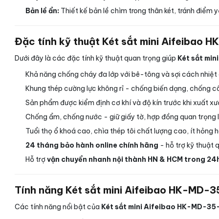
Bản lề ẩn:
Thiết kế bản lề chìm trong thân két, tránh điểm y
Đặc tính kỹ thuật Két sắt mini Aifeibao
Dưới đây là các đặc tính kỹ thuật quan trọng giúp
Két sắt mi
Khả năng chống cháy đa lớp với bê-tông và sợi cách nhiệt c
Khung thép cường lực không rỉ - chống biến dạng, chống c
Sản phẩm được kiểm định cơ khí và độ kín trước khi xuất x
Chống ẩm, chống nước - giữ giấy tờ, hợp đồng quan trọng lu
Tuổi thọ ổ khoá cao, chìa thép tôi chất lượng cao, ít hỏng h
24 tháng bảo hành online chính hãng
- hỗ trợ kỹ thuật 
Hỗ trợ
vận chuyển nhanh nội thành HN & HCM trong 24
Tính năng Két sắt mini Aifeibao HK-MD-3
Các tính năng nổi bật của
Két sắt mini Aifeibao HK-MD-35