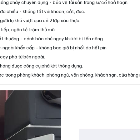
ống cháy chuyên dụng - bảo vệ tài sản trong sự cố hoả hoạn.
đa chiều - kháng tốt với khoan, cắt, đục.
ười lạ khó vượt qua cả 2 lớp xác thực.
n tiếp, ngăn kẻ trộm thử mã.
t thường - cảnh báo chủ ngay khi két bị tấn công.
 ngoài khẩn cấp - không bao giờ bị nhốt do hết pin.
 cạy phá từ bên ngoài.
kháng được công cụ phá két thông dụng.
được trong phòng khách, phòng ngủ, văn phòng, khách sạn, cửa hàng