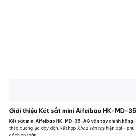
Giới thiệu Két sắt mini Aifeibao HK-MD-3
Két sắt mini Aifeibao HK-MD-35-AG vân tay chính hãng
l
thép cường lực dày dặn, kết hợp
Khóa vân tay
hiện đại - phù
cách an toàn.