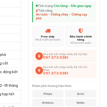
Tình trạng:
Còn hàng - Sẵn giao ngay
Tính năng:
An toàn - Chống cháy - Chống cạy
phá
Free ship
Bảo hành chính
hãng
HN & HCM nội thành
Hỗ trợ toàn quốc
 phá
Kho két sắt nhập khẩu 88 Hà Nội
097.573.9381
g cắt
Kho két sắt nhập khẩu 88 Hồ Chí
Minh
ác động bất
097.573.9381
 12-18 tháng
Khám phá thương hiệu khác
g hợp hết
Philips
Bofa
Aifeibao
Welko