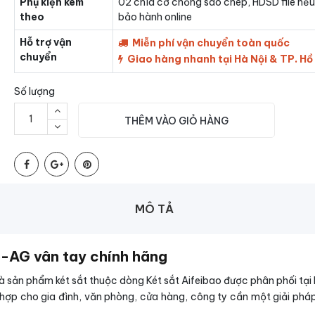
Phụ kiện kèm
02 chìa cơ chống sao chép, HDSD file nếu
theo
bảo hành online
Hỗ trợ vận
Miễn phí vận chuyển toàn quốc
chuyển
Giao hàng nhanh tại Hà Nội & TP. Hồ
Số lượng
THÊM VÀO GIỎ HÀNG
MÔ TẢ
5-AG vân tay chính hãng
à sản phẩm két sắt thuộc dòng Két sắt Aifeibao được phân phối tại
 hợp cho gia đình, văn phòng, cửa hàng, công ty cần một giải pháp 