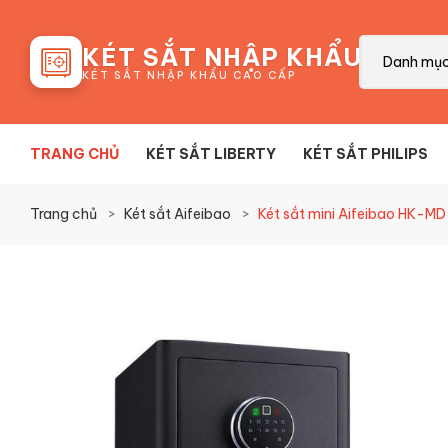
88
KÉT SẮT NHẬP KHẨU
Danh mụ
KÉT SẮT NHẬP KHẨU CAO CẤP
TRANG CHỦ
KÉT SẮT LIBERTY
KÉT SẮT PHILIPS
Trang chủ
Két sắt Aifeibao
Két sắt mini Aifeibao HK-M