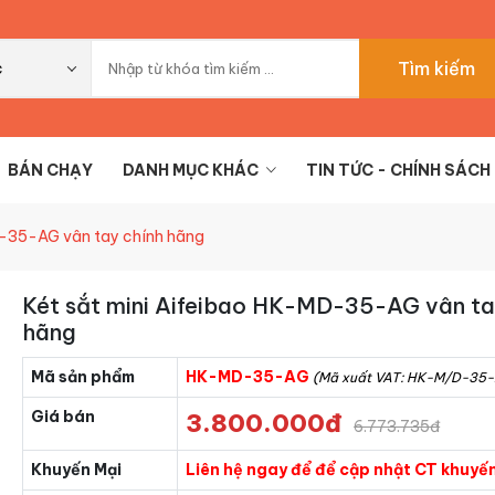
Tìm kiếm
c
BÁN CHẠY
DANH MỤC KHÁC
TIN TỨC - CHÍNH SÁCH
D-35-AG vân tay chính hãng
Két sắt mini Aifeibao HK-MD-35-AG vân ta
hãng
Mã sản phẩm
HK-MD-35-AG
(Mã xuất VAT: HK-M/D-35
Giá bán
3.800.000đ
6.773.735đ
Khuyến Mại
Liên hệ ngay để để cập nhật CT khuyến