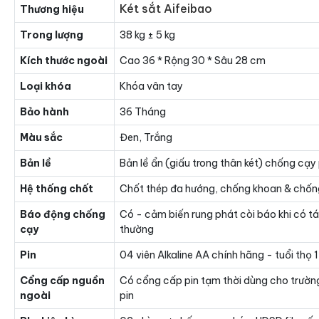
Két sắt Aifeibao
Thương hiệu
Trong lượng
38 kg ± 5 kg
Kích thước ngoài
Cao 36 * Rộng 30 * Sâu 28 cm
Loại khóa
Khóa vân tay
Bảo hành
36 Tháng
Màu sắc
Đen, Trắng
Bản lề
Bản lề ẩn (giấu trong thân két) chống cạy
Hệ thống chốt
Chốt thép đa hướng, chống khoan & chốn
Báo động chống
Có - cảm biến rung phát còi báo khi có t
cạy
thường
Pin
04 viên Alkaline AA chính hãng - tuổi thọ
Cổng cấp nguồn
Có cổng cấp pin tạm thời dùng cho trườn
ngoài
pin