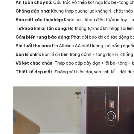
An toàn cháy nổ:
Cấu trúc vỏ thép kết hợp lớp bê-tông ch
Chống đập phá:
Khung thép cường lực không rỉ, chốt thép 
Bảo mật xác thực kép:
Khoá cơ + khoá điện tử/vân tay - ng
Tự khoá khi bị tấn công:
Hệ thống tự khoá khi nhập sai liê
Cảm biến rung báo động:
Phát còi báo khi có tác động bấ
Pin tuổi thọ cao:
Pin Alkaline AA chất lượng, có cổng nguồn
Bản lề chìm:
Bản lề ẩn bên trong cánh - tăng độ kín, chống
Vỏ két chắc chắn:
Thép cao cấp dày dặn + lõi bê-tông - 
Thiết kế đẹp mắt:
Đường nét hiện đại, sơn tinh tế - đặt 