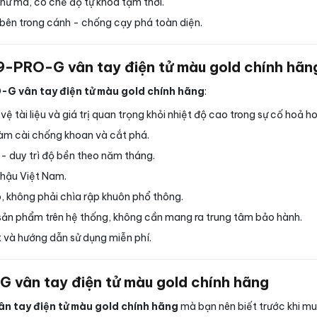
hử mã, có chế độ tự khoá tạm thời.
bên trong cánh - chống cạy phá toàn diện.
S9-PRO-G vân tay điện tử màu gold chính hãn
G vân tay điện tử màu gold chính hãng
:
 tài liệu và giá trị quan trọng khỏi nhiệt độ cao trong sự cố hoả h
àm cài chống khoan và cắt phá.
 - duy trì độ bền theo năm tháng.
 hậu Việt Nam.
, không phải chìa rập khuôn phổ thông.
ản phẩm trên hệ thống, không cần mang ra trung tâm bảo hành.
 và hướng dẫn sử dụng miễn phí.
 vân tay điện tử màu gold chính hãng
n tay điện tử màu gold chính hãng
mà bạn nên biết trước khi mu