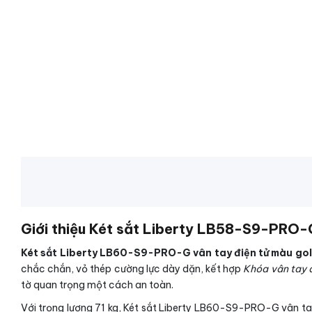
Giới thiệu Két sắt Liberty LB58-S9-PRO-G
Két sắt Liberty LB60-S9-PRO-G vân tay điện tử màu gol
chắc chắn, vỏ thép cường lực dày dặn, kết hợp
Khóa vân tay đ
tờ quan trọng một cách an toàn.
Với trọng lượng 71 kg, Két sắt Liberty LB60-S9-PRO-G vân ta