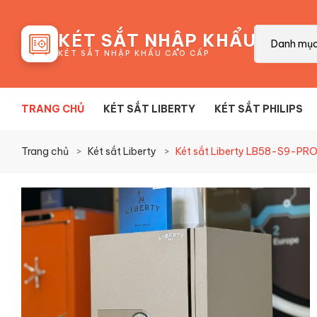
88
KÉT SẮT NHẬP KHẨU
Danh mụ
KÉT SẮT NHẬP KHẨU CAO CẤP
TRANG CHỦ
KÉT SẮT LIBERTY
KÉT SẮT PHILIPS
Trang chủ
Két sắt Liberty
Két sắt Liberty LB58-S9-PRO