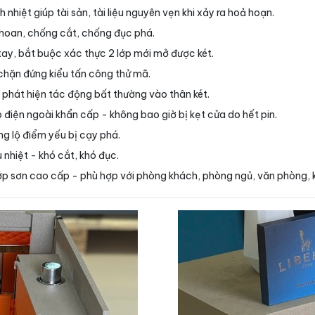
 nhiệt giúp tài sản, tài liệu nguyên vẹn khi xảy ra hoả hoạn.
hoan, chống cắt, chống đục phá.
tay, bắt buộc xác thực 2 lớp mới mở được két.
 chặn đứng kiểu tấn công thử mã.
 phát hiện tác động bất thường vào thân két.
 điện ngoài khẩn cấp - không bao giờ bị kẹt cửa do hết pin.
ng lộ điểm yếu bị cạy phá.
nhiệt - khó cắt, khó đục.
lớp sơn cao cấp - phù hợp với phòng khách, phòng ngủ, văn phòng, 