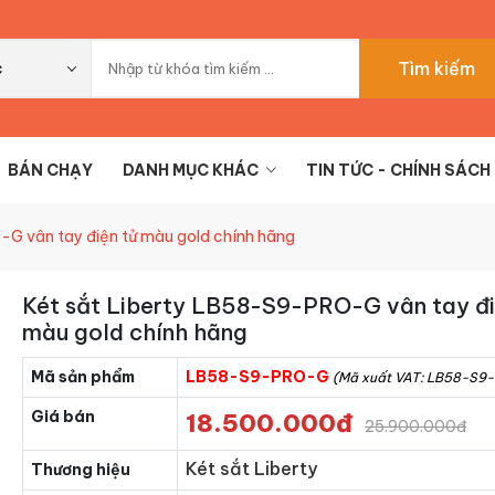
Tìm kiếm
c
BÁN CHẠY
DANH MỤC KHÁC
TIN TỨC - CHÍNH SÁCH
-G vân tay điện tử màu gold chính hãng
Két sắt Liberty LB58-S9-PRO-G vân tay đi
màu gold chính hãng
Mã sản phẩm
LB58-S9-PRO-G
(Mã xuất VAT: LB58-S9
Giá bán
18.500.000đ
25.900.000đ
Két sắt Liberty
Thương hiệu