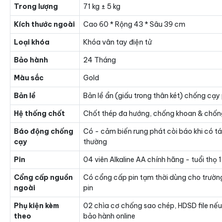
Trong lượng
71 kg ± 5 kg
Kích thước ngoài
Cao 60 * Rộng 43 * Sâu 39 cm
Loại khóa
Khóa vân tay điện tử
Bảo hành
24 Tháng
Màu sắc
Gold
Bản lề
Bản lề ẩn (giấu trong thân két) chống cạy
Hệ thống chốt
Chốt thép đa hướng, chống khoan & chốn
Báo động chống
Có - cảm biến rung phát còi báo khi có t
cạy
thường
Pin
04 viên Alkaline AA chính hãng - tuổi thọ
Cổng cấp nguồn
Có cổng cấp pin tạm thời dùng cho trườn
ngoài
pin
Phụ kiện kèm
02 chìa cơ chống sao chép, HDSD file nếu
theo
bảo hành online