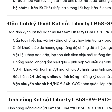
Khoá:
Khóa vân tay điện tử - cơ chế bảo mật cao, chống t
Hệ chốt + bản lề:
Chốt thép đa hướng kết hợp bản lề chìm 
Đặc tính kỹ thuật Két sắt Liberty LB58-
Đặc tính kỹ thuật nổi bật của
Két sắt Liberty LB60-S9-PRO-
Cấu tạo nhiều lớp với bê-tông chống cháy bên trong - bảo vệ
Chốt khoá thép đa hướng giúp tăng độ chống đột nhập, ng
Vật liệu thép cao cấp, lớp sơn tĩnh điện chịu môi trường ẩm
Chống nước, chống ẩm hiệu quả - phù hợp với điều kiện khí
Cơ khí khoá vận hành mượt mà, chìa cơ chính hãng tinh xảo
Bảo hành
24 tháng online chính hãng
- đăng ký qua mã s
Vận chuyển nhanh HN/HCM 24h
, COD toàn quốc, lắp đặt
Tính năng Két sắt Liberty LB58-S9-PRO-G
Tính năng đáng giá của
Két sắt Liberty LB60-S9-PRO-G vâ