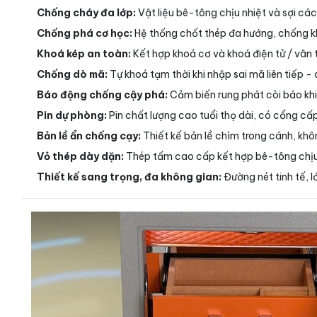
Chống cháy đa lớp:
Vật liệu bê-tông chịu nhiệt và sợi cách
Chống phá cơ học:
Hệ thống chốt thép đa hướng, chống k
Khoá kép an toàn:
Kết hợp khoá cơ và khoá điện tử / vân 
Chống dò mã:
Tự khoá tạm thời khi nhập sai mã liên tiếp -
Báo động chống cậy phá:
Cảm biến rung phát còi báo khi
Pin dự phòng:
Pin chất lượng cao tuổi thọ dài, có cổng cấp
Bản lề ẩn chống cạy:
Thiết kế bản lề chìm trong cánh, khô
Vỏ thép dày dặn:
Thép tấm cao cấp kết hợp bê-tông chịu 
Thiết kế sang trọng, đa không gian:
Đường nét tinh tế, 