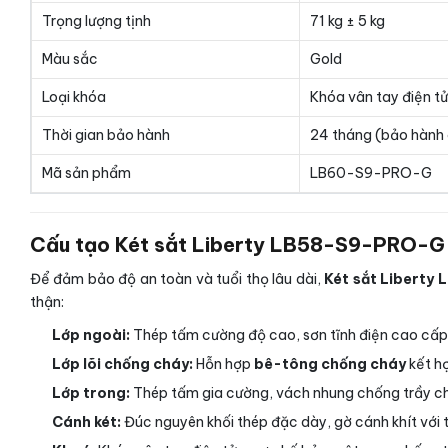
Trọng lượng tịnh
71 kg ± 5 kg
Màu sắc
Gold
Loại khóa
Khóa vân tay điện tử
Thời gian bảo hành
24 tháng (bảo hành 
Mã sản phẩm
LB60-S9-PRO-G
Cấu tạo Két sắt Liberty LB58-S9-PRO-G v
Để đảm bảo độ an toàn và tuổi thọ lâu dài,
Két sắt Liberty
thận:
Lớp ngoài:
Thép tấm cường độ cao, sơn tĩnh điện cao cấp 
Lớp lõi chống cháy:
Hỗn hợp
bê-tông chống cháy
kết hợ
Lớp trong:
Thép tấm gia cường, vách nhung chống trầy cho 
Cánh két:
Đúc nguyên khối thép đặc dày, gờ cánh khít với 