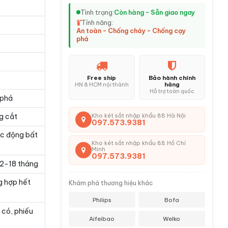
Tình trạng:
Còn hàng - Sẵn giao ngay
Tính năng:
An toàn - Chống cháy - Chống cạy
phá
Free ship
Bảo hành chính
hãng
HN & HCM nội thành
Hỗ trợ toàn quốc
 phá
g cắt
Kho két sắt nhập khẩu 88 Hà Nội
097.573.9381
ác động bất
Kho két sắt nhập khẩu 88 Hồ Chí
Minh
097.573.9381
 12-18 tháng
g hợp hết
Khám phá thương hiệu khác
Philips
Bofa
 có, phiếu
Aifeibao
Welko