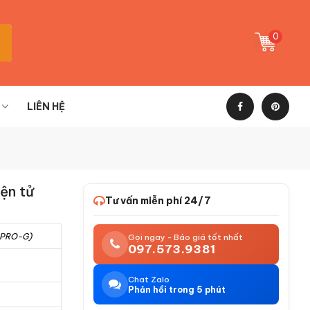
0
LIÊN HỆ
ện tử
Tư vấn miễn phí 24/7
-PRO-G)
Gọi ngay - Báo giá tốt nhất
097.573.9381
Chat Zalo
Phản hồi trong 5 phút