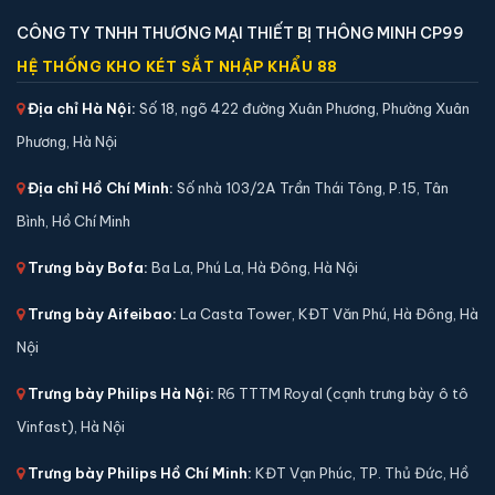
16,000,000 đ
CÔNG TY TNHH THƯƠNG MẠI THIẾT BỊ THÔNG MINH CP99
Xem chi tiết →
HỆ THỐNG KHO KÉT SẮT NHẬP KHẨU 88
Địa chỉ Hà Nội:
Số 18, ngõ 422 đường Xuân Phương, Phường Xuân
Phương, Hà Nội
Địa chỉ Hồ Chí Minh:
Số nhà 103/2A Trần Thái Tông, P.15, Tân
Bình, Hồ Chí Minh
Trưng bày Bofa:
Ba La, Phú La, Hà Đông, Hà Nội
Trưng bày Aifeibao:
La Casta Tower, KĐT Văn Phú, Hà Đông, Hà
Nội
Trưng bày Philips Hà Nội:
R6 TTTM Royal (cạnh trưng bày ô tô
Két sắt Philips SBX301 vân tay chính hãng
Vinfast), Hà Nội
📐 Kích thước:
50 x 43 x 38 cm
Trưng bày Philips Hồ Chí Minh:
KĐT Vạn Phúc, TP. Thủ Đức, Hồ
⚖️ Trọng lượng:
36 kg