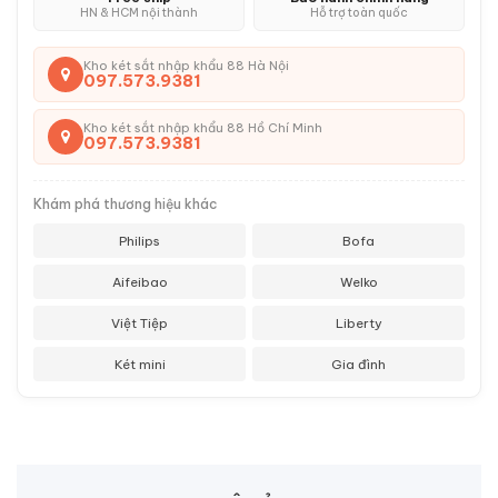
HN & HCM nội thành
Hỗ trợ toàn quốc
Kho két sắt nhập khẩu 88 Hà Nội
097.573.9381
Kho két sắt nhập khẩu 88 Hồ Chí Minh
097.573.9381
Khám phá thương hiệu khác
Philips
Bofa
Aifeibao
Welko
Việt Tiệp
Liberty
Két mini
Gia đình