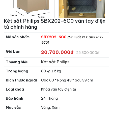
Két sắt Philips SBX202-6C0 vân tay điện
tử chính hãng
Mã sản phẩm
SBX202-6C0
(Mã xuất VAT: SBX202-
6C0)
Giá bán
20.700.000đ
25.800.000đ
Két sắt Philips
Thương hiệu
Trong lượng
60 kg ± 5 kg
Kích thước ngoài
Cao 60 * Rộng 43 * Sâu 39 cm
Loại khóa
Khóa vân tay điện tử
Bảo hành
24 Tháng
Màu sắc
Vàng, Xám