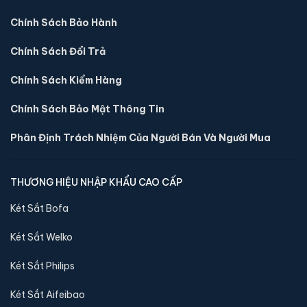
hàng.
Chính Sách Bảo Hành
Chính Sách Đổi Trả
Chính Sách Kiểm Hàng
Chính Sách Bảo Mật Thông Tin
Phân Định Trách Nhiệm Của Người Bán Và Người Mua
THƯƠNG HIỆU NHẬP KHẨU CAO CẤP
Két Sắt Bofa
Két sắt Philips SBX301-BC vân tay chính hãng
Két Sắt Welko
📐 Kích thước:
50 x 43 x 38 cm
⚖️ Trọng lượng:
36 kg
Két Sắt Philips
🔒 Khoá:
Khóa vân tay
Két Sắt Aifeibao
🛡️ Bảo hành:
24 tháng