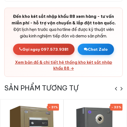
phát hiện tác động bất thường vào thân két.
Pin dự phòng:
Pin chất lượng cao tuổi thọ dài, có cổng
Đến kho két sắt nhập khẩu 88 xem hàng - tư vấn
cấp điện ngoài khẩn cấp - không bao giờ bị kẹt cửa do hết
miễn phí - hỗ trợ vận chuyển & lắp đặt toàn quốc.
pin.
Đặt lịch hẹn trước qua hotline để được kỹ thuật viên
Bản lề ẩn chống cạy:
Thiết kế bản lề chìm trong cánh,
giàu kinh nghiệm tiếp đón và demo sản phẩm.
không lộ điểm yếu bị cạy phá.
Vỏ thép dày dặn:
Thép tấm cao cấp kết hợp bê-tông
Gọi ngay 097.573.9381
Chat Zalo
chịu nhiệt - khó cắt, khó đục.
Xem bản đồ & chi tiết hệ thống kho két sắt nhập
Thiết kế sang trọng, đa không gian:
Đường nét tinh tế,
khẩu 88 →
lớp sơn cao cấp - phù hợp với phòng khách, phòng ngủ,
văn phòng, khách sạn, cửa hàng, công ty, ngân hàng.
SẢN PHẨM TƯƠNG TỰ
- 31%
- 33%