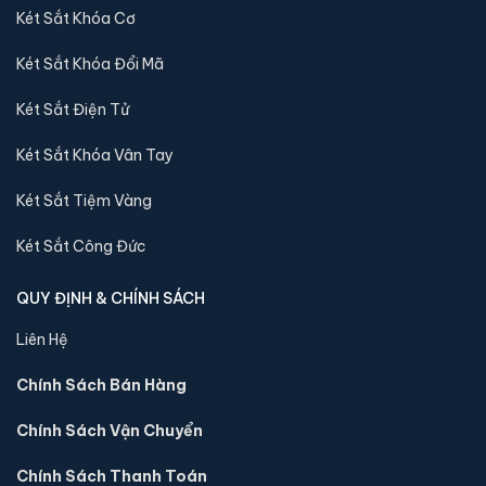
Két Sắt Khóa Cơ
Video về sản phẩm Két sắt Philips
Két Sắt Khóa Đổi Mã
SBX202-6C0 vân tay điện tử chính hãng:
Két Sắt Điện Tử
Két Sắt Khóa Vân Tay
Két Sắt Tiệm Vàng
Két Sắt Công Đức
QUY ĐỊNH & CHÍNH SÁCH
Liên Hệ
Chính Sách Bán Hàng
Sản phẩm cùng dòng Két sắt Philips
Chính Sách Vận Chuyển
Khám phá thêm các mẫu thuộc dòng
Két sắt Philips
để tiện so
Chính Sách Thanh Toán
sánh kích thước, công nghệ khoá và mức giá trước khi đặt