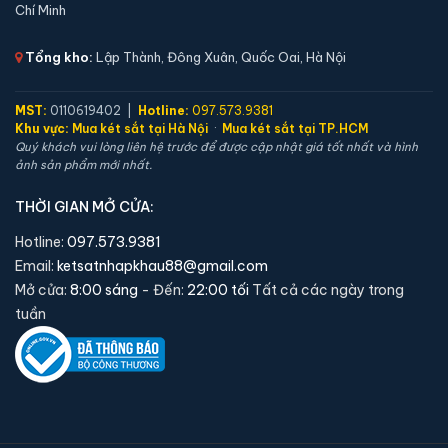
Chí Minh
🔒 Khoá:
Khóa vân tay
🛡️ Bảo hành:
24 tháng
Tổng kho:
Lập Thành, Đông Xuân, Quốc Oai, Hà Nội
16,000,000 đ
Xem chi tiết →
MST:
0110619402 |
Hotline:
097.573.9381
Khu vực:
Mua két sắt tại Hà Nội
·
Mua két sắt tại TP.HCM
Quý khách vui lòng liên hệ trước để được cập nhật giá tốt nhất và hình
ảnh sản phẩm mới nhất.
THỜI GIAN MỞ CỬA:
Hotline:
097.573.9381
Email:
ketsatnhapkhau88@gmail.com
Mở cửa:
8:00 sáng
- Đến:
22:00 tối
Tất cả các ngày trong
tuần
Két sắt Philips SBX202-5C0 vân tay điện tử chính
hãng