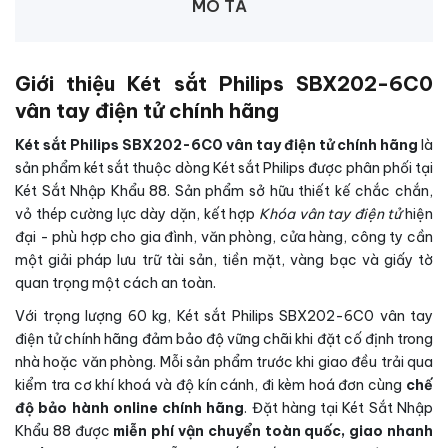
MÔ TẢ
Giới thiệu Két sắt Philips SBX202-6C0
vân tay điện tử chính hãng
Két sắt Philips SBX202-6C0 vân tay điện tử chính hãng
là
sản phẩm két sắt thuộc dòng Két sắt Philips được phân phối tại
Két Sắt Nhập Khẩu 88. Sản phẩm sở hữu thiết kế chắc chắn,
vỏ thép cường lực dày dặn, kết hợp
Khóa vân tay điện tử
hiện
đại - phù hợp cho gia đình, văn phòng, cửa hàng, công ty cần
một giải pháp lưu trữ tài sản, tiền mặt, vàng bạc và giấy tờ
quan trọng một cách an toàn.
Với trọng lượng 60 kg, Két sắt Philips SBX202-6C0 vân tay
điện tử chính hãng đảm bảo độ vững chãi khi đặt cố định trong
nhà hoặc văn phòng. Mỗi sản phẩm trước khi giao đều trải qua
kiểm tra cơ khí khoá và độ kín cánh, đi kèm hoá đơn cùng
chế
độ bảo hành online chính hãng
. Đặt hàng tại Két Sắt Nhập
Khẩu 88 được
miễn phí vận chuyển toàn quốc, giao nhanh