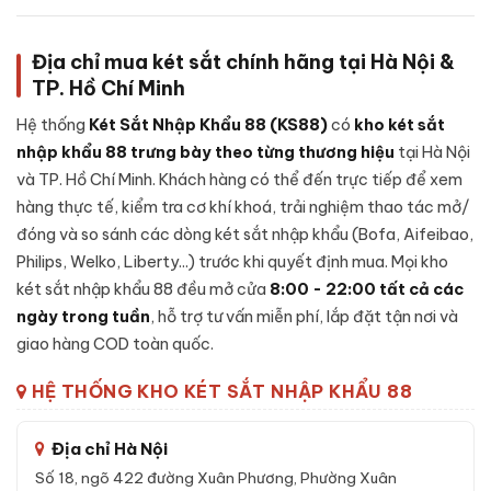
SBX202-6C0 vân tay điện tử chính hãng
được chế tạo
theo cấu trúc nhiều lớp, từng chi tiết được gia công cẩn thận:
Địa chỉ mua két sắt chính hãng tại Hà Nội &
Lớp ngoài:
Thép tấm cường độ cao, sơn tĩnh điện cao cấp
TP. Hồ Chí Minh
chống trầy xước và bong sơn theo thời gian sử dụng.
Lớp lõi chống cháy:
Hỗn hợp
bê-tông chống cháy
kết
Hệ thống
Két Sắt Nhập Khẩu 88 (KS88)
có
kho két sắt
hợp vật liệu cách nhiệt chịu nhiệt độ cao - giữ tài sản, giấy
nhập khẩu 88 trưng bày theo từng thương hiệu
tại Hà Nội
tờ an toàn trong sự cố hoả hoạn.
và TP. Hồ Chí Minh. Khách hàng có thể đến trực tiếp để xem
Lớp trong:
Thép tấm gia cường, vách nhung chống trầy
hàng thực tế, kiểm tra cơ khí khoá, trải nghiệm thao tác mở/
cho tài sản đặt bên trong, có ngăn phụ tiện lợi.
đóng và so sánh các dòng két sắt nhập khẩu (Bofa, Aifeibao,
Philips, Welko, Liberty...) trước khi quyết định mua. Mọi kho
Cánh két:
Đúc nguyên khối thép đặc dày, gờ cánh khít với
thân, đệm chống khói thoát.
két sắt nhập khẩu 88 đều mở cửa
8:00 - 22:00 tất cả các
ngày trong tuần
, hỗ trợ tư vấn miễn phí, lắp đặt tận nơi và
Khoá:
Khóa vân tay điện tử - cơ chế bảo mật cao, chống
giao hàng COD toàn quốc.
thử mã, có chế độ tự khoá tạm thời.
Hệ chốt + bản lề:
Chốt thép đa hướng kết hợp bản lề chìm
HỆ THỐNG KHO KÉT SẮT NHẬP KHẨU 88
bên trong cánh - chống cạy phá toàn diện.
Địa chỉ Hà Nội
Đặc tính kỹ thuật Két sắt Philips
Số 18, ngõ 422 đường Xuân Phương, Phường Xuân