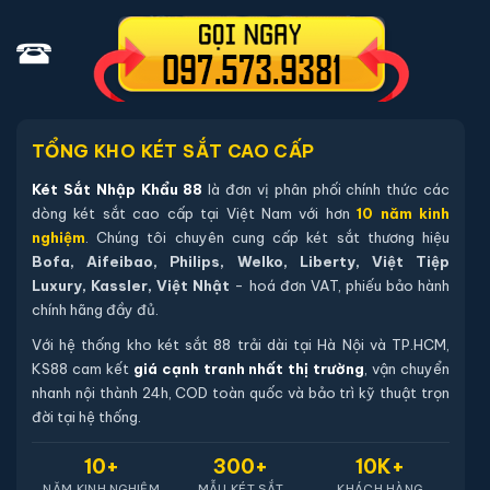
Sách hướng dẫn sử dụng tiếng Việt.
Phiếu bảo hành chính hãng (kích hoạt online qua mã sản
phẩm).
Hướng dẫn mua Két sắt Philips SBX202-
TỔNG KHO KÉT SẮT CAO CẤP
6C0 vân tay điện tử chính hãng
Két Sắt Nhập Khẩu 88
là đơn vị phân phối chính thức các
dòng két sắt cao cấp tại Việt Nam với hơn
10 năm kinh
Mua hàng tại két sắt nhập khẩu 88 bạn có thể
nghiệm
. Chúng tôi chuyên cung cấp két sắt thương hiệu
chon lựa những cách sau:
Bofa, Aifeibao, Philips, Welko, Liberty, Việt Tiệp
Luxury, Kassler, Việt Nhật
- hoá đơn VAT, phiếu bảo hành
Cách 1
: Bạn chọn sản phẩm và ấn vào mua hàng hệ
chính hãng đầy đủ.
thống sẽ chuyển đến trang checkout. Ở trang check
Với hệ thống kho két sắt 88 trải dài tại Hà Nội và TP.HCM,
out bạn kiểm tra lại thông tin sản phẩm 1 lần nữa. Nếu
KS88 cam kết
giá cạnh tranh nhất thị trường
, vận chuyển
những thông tin đã chính xác bạn tiếp tục ấn thanh
nhanh nội thành 24h, COD toàn quốc và bảo trì kỹ thuật trọn
toán bạn cần để lại những thông tin cần thiết ở màn
đời tại hệ thống.
hình để chúng tôi có thể hỗ trợ bạn. Sau đó ấn submit
10+
300+
10K+
nhân viên của két sắt nhập khẩu 88 sẽ gọi lại xác nhận
NĂM KINH NGHIỆM
MẪU KÉT SẮT
KHÁCH HÀNG