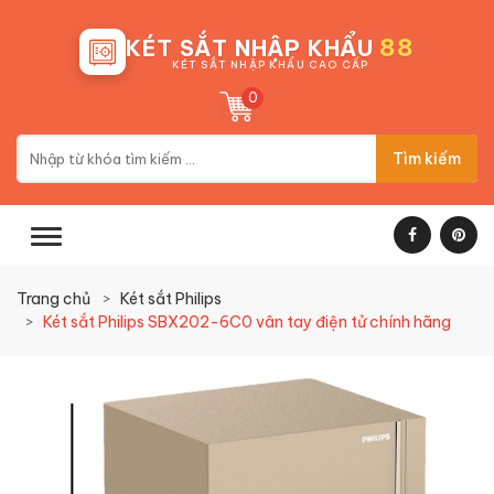
88
KÉT SẮT NHẬP KHẨU
KÉT SẮT NHẬP KHẨU CAO CẤP
0
Tìm kiếm
Trang chủ
Két sắt Philips
Két sắt Philips SBX202-6C0 vân tay điện tử chính hãng