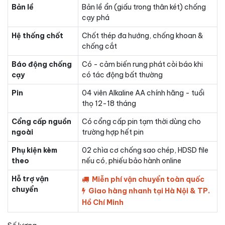
Bản lề
Bản lề ẩn (giấu trong thân két) chống
cạy phá
Hệ thống chốt
Chốt thép đa hướng, chống khoan &
chống cắt
Báo động chống
Có - cảm biến rung phát còi báo khi
cạy
có tác động bất thường
Pin
04 viên Alkaline AA chính hãng - tuổi
thọ 12-18 tháng
Cổng cấp nguồn
Có cổng cấp pin tạm thời dùng cho
ngoài
trường hợp hết pin
Phụ kiện kèm
02 chìa cơ chống sao chép, HDSD file
theo
nếu có, phiếu bảo hành online
Hỗ trợ vận
Miễn phí vận chuyển toàn quốc
chuyển
Giao hàng nhanh tại Hà Nội & TP.
Hồ Chí Minh