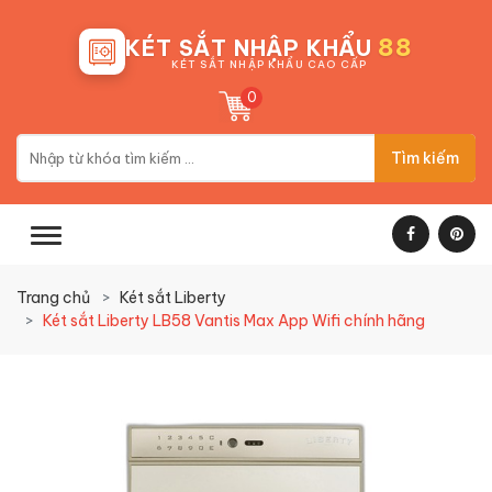
88
KÉT SẮT NHẬP KHẨU
KÉT SẮT NHẬP KHẨU CAO CẤP
0
Tìm kiếm
Trang chủ
Két sắt Liberty
Két sắt Liberty LB58 Vantis Max App Wifi chính hãng