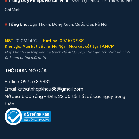
Trưng bày Philips Hồ Chí Minh:
KĐT Vạn Phúc, TP. Thủ Đức, Hồ
🔒 Khoá:
Khóa vân tay điện tử
Chí Minh
🛡️ Bảo hành:
24 tháng
6,900,000 đ
Tổng kho:
Lập Thành, Đông Xuân, Quốc Oai, Hà Nội
Xem chi tiết →
MST:
0110619402 |
Hotline:
097.573.9381
Khu vực:
Mua két sắt tại Hà Nội
·
Mua két sắt tại TP.HCM
Quý khách vui lòng liên hệ trước để được cập nhật giá tốt nhất và hình
ảnh sản phẩm mới nhất.
THỜI GIAN MỞ CỬA:
Hotline:
097.573.9381
Email:
ketsatnhapkhau88@gmail.com
Mở cửa:
8:00 sáng
- Đến:
22:00 tối
Tất cả các ngày trong
tuần
Két sắt Liberty LB50S App Wifi chính hãng