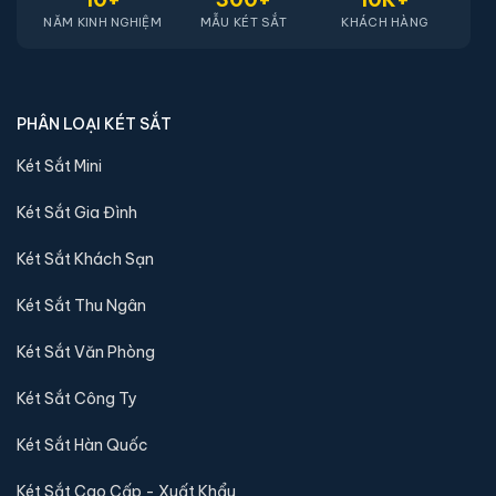
NĂM KINH NGHIỆM
MẪU KÉT SẮT
KHÁCH HÀNG
PHÂN LOẠI KÉT SẮT
Két Sắt Mini
Két sắt mini Liberty LB30S-G vân tay điện tử màu
Két Sắt Gia Đình
gold chính hãng
📐 Kích thước:
30 x 39 x 32 cm
Két Sắt Khách Sạn
⚖️ Trọng lượng:
16 kg
Két Sắt Thu Ngân
🔒 Khoá:
Khóa vân tay điện tử
🛡️ Bảo hành:
24 tháng
Két Sắt Văn Phòng
4,290,000 đ
Két Sắt Công Ty
Xem chi tiết →
Két Sắt Hàn Quốc
Két Sắt Cao Cấp - Xuất Khẩu