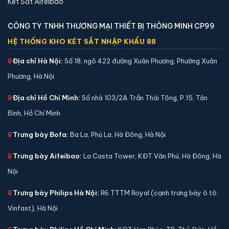
Két Sắt Aifeibao
5,900,000 đ
Xem chi tiết →
CÔNG TY TNHH THƯƠNG MẠI THIẾT BỊ THÔNG MINH CP99
HỆ THỐNG KHO KÉT SẮT NHẬP KHẨU 88
Địa chỉ Hà Nội:
Số 18, ngõ 422 đường Xuân Phương, Phường Xuân
Phương, Hà Nội
Địa chỉ Hồ Chí Minh:
Số nhà 103/2A Trần Thái Tông, P.15, Tân
Bình, Hồ Chí Minh
Trưng bày Bofa:
Ba La, Phú La, Hà Đông, Hà Nội
Trưng bày Aifeibao:
La Casta Tower, KĐT Văn Phú, Hà Đông, Hà
Nội
Két sắt mini Liberty LB45S vân tay điện tử chính
Trưng bày Philips Hà Nội:
R6 TTTM Royal (cạnh trưng bày ô tô
hãng
Vinfast), Hà Nội
📐 Kích thước:
45 x 38 x 33 cm
⚖️ Trọng lượng:
38 kg