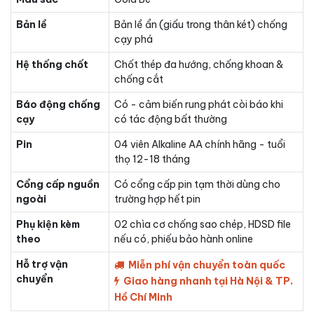
Bản lề
Bản lề ẩn (giấu trong thân két) chống
cạy phá
Hệ thống chốt
Chốt thép đa hướng, chống khoan &
chống cắt
Báo động chống
Có - cảm biến rung phát còi báo khi
cạy
có tác động bất thường
Pin
04 viên Alkaline AA chính hãng - tuổi
thọ 12-18 tháng
Cổng cấp nguồn
Có cổng cấp pin tạm thời dùng cho
ngoài
trường hợp hết pin
Phụ kiện kèm
02 chìa cơ chống sao chép, HDSD file
theo
nếu có, phiếu bảo hành online
Hỗ trợ vận
Miễn phí vận chuyển toàn quốc
chuyển
Giao hàng nhanh tại Hà Nội & TP.
Hồ Chí Minh