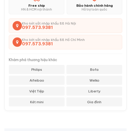
Free ship
Bảo hành chính hãng
HN & HCM nội thành
Hỗ trợ toàn quốc
Kho két sắt nhập khẩu 88 Hà Nội
097.573.9381
Kho két sắt nhập khẩu 88 Hồ Chí Minh
097.573.9381
Khám phá thương hiệu khác
Philips
Bofa
Aifeibao
Welko
Việt Tiệp
Liberty
Két mini
Gia đình