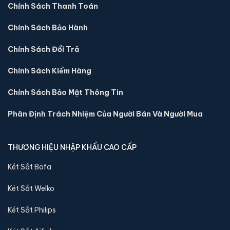
Chính Sách Thanh Toán
Chính Sách Bảo Hành
Chính Sách Đổi Trả
Chính Sách Kiểm Hàng
Chính Sách Bảo Mật Thông Tin
Phân Định Trách Nhiệm Của Người Bán Và Người Mua
THƯƠNG HIỆU NHẬP KHẨU CAO CẤP
Két sắt mini Liberty LB39S vân tay điện tử chính
hãng
Két Sắt Bofa
📐 Kích thước:
39 x 39 x 35 cm
Két Sắt Welko
⚖️ Trọng lượng:
22 kg
🔒 Khoá:
Khóa vân tay điện tử
Két Sắt Philips
🛡️ Bảo hành:
24 tháng