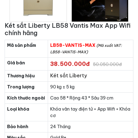
Két sắt Liberty LB58 Vantis Max App Wifi
chính hãng
Mã sản phẩm
LB58-VANTIS-MAX
(Mã xuất VAT:
LB58-VANTIS-MAX)
Giá bán
38.500.000đ
50.050.000đ
Két sắt Liberty
Thương hiệu
Trong lượng
90 kg ± 5 kg
Kích thước ngoài
Cao 58 * Rộng 43 * Sâu 39 cm
Loại khóa
Khóa vân tay điện tử + App Wifi + Khóa
cơ
Bảo hành
24 Tháng
Màu sắc
Gold Be