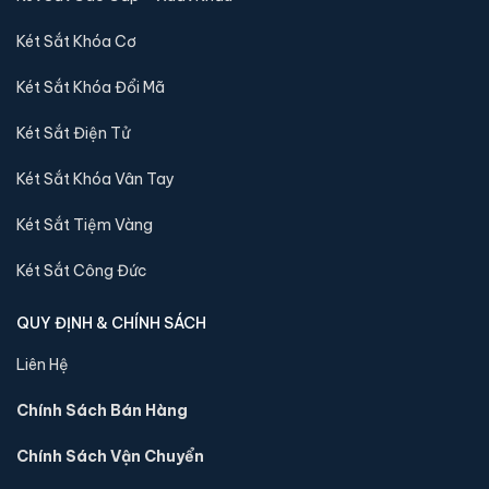
Két Sắt Khóa Cơ
Két Sắt Khóa Đổi Mã
Két Sắt Điện Tử
Két Sắt Khóa Vân Tay
Két Sắt Tiệm Vàng
Két sắt mini Liberty LB30S chính hãng
Két Sắt Công Đức
📐 Kích thước:
30 x 39 x 32 cm
QUY ĐỊNH & CHÍNH SÁCH
⚖️ Trọng lượng:
45 kg
🔒 Khoá:
Khóa điện tử
Liên Hệ
🛡️ Bảo hành:
24 tháng
Chính Sách Bán Hàng
4,290,000 đ
Chính Sách Vận Chuyển
Xem chi tiết →