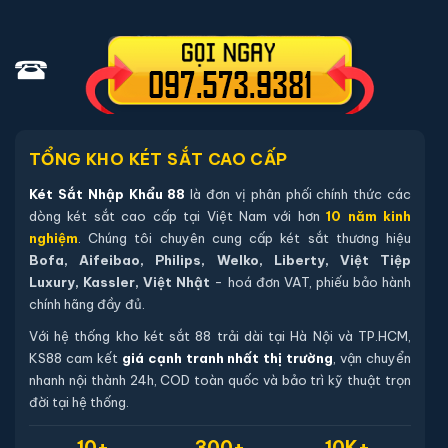
thời gian trước khi đến quý khách hàng hãy liên hệ
trước với chúng tôi để kiểm tra mẫu sản phẩm của
quý khách hàng còn hàng tại hệ thống kho không, nếu
còn hàng chúng tôi sẽ báo lại để quý khách hàng có
thể qua xem trực tiếp, trường hợp không có két sắt
nhập khẩu 88 sẽ báo lại và chuyển kho còn sản phẩm
TỔNG KHO KÉT SẮT CAO CẤP
tới quý khách
Két Sắt Nhập Khẩu 88
là đơn vị phân phối chính thức các
dòng két sắt cao cấp tại Việt Nam với hơn
10 năm kinh
Sản phẩm cùng dòng Két sắt Liberty
nghiệm
. Chúng tôi chuyên cung cấp két sắt thương hiệu
Bofa, Aifeibao, Philips, Welko, Liberty, Việt Tiệp
Khám phá thêm các mẫu thuộc dòng
Két sắt Liberty
để tiện
Luxury, Kassler, Việt Nhật
- hoá đơn VAT, phiếu bảo hành
so sánh kích thước, công nghệ khoá và mức giá trước khi đặt
chính hãng đầy đủ.
hàng.
Với hệ thống kho két sắt 88 trải dài tại Hà Nội và TP.HCM,
KS88 cam kết
giá cạnh tranh nhất thị trường
, vận chuyển
nhanh nội thành 24h, COD toàn quốc và bảo trì kỹ thuật trọn
đời tại hệ thống.
10+
300+
10K+