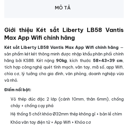
MÔ TẢ
Giới thiệu Két sắt Liberty LB58 Vantis
Max App Wifi chính hãng
Két sắt Liberty LB58 Vantis Max App Wifi chính hãng
—
sản phẩm két két thông minh được nhập khẩu phân phối chính
hãng bởi KS88. Két nặng
90kg
, kích thước
58×43×39 cm
,
tích hợp công nghệ quét tĩnh mạch, vân tay, mã số, app Wifi,
chìa cơ, lý tưởng cho gia đình, văn phòng, doanh nghiệp vừa
và nhỏ.
Điểm nổi bật:
Vỏ thép đúc đặc 2 lớp (cánh 10mm, thân 6mm), chống
cháy + chống cạy phá
Hệ thống 5 chốt khóa Ø32mm thép không gỉ + bản lề chìm
Khóa vân tay điện tử + App Wifi + Khóa cơ