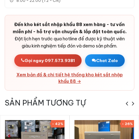
8:00 - 22:00 (T2 - CN)
Đến kho két sắt nhập khẩu 88 xem hàng - tư vấn
miễn phí - hỗ trợ vận chuyển & lắp đặt toàn quốc.
Ưu điểm Két sắt Liberty LB58 Vantis Max
Đặt lịch hẹn trước qua hotline để được kỹ thuật viên
App Wifi chính hãng
giàu kinh nghiệm tiếp đón và demo sản phẩm.
-
Két sắt Liberty LB58 Vantis Max App Wifi chính hãng
sở
Gọi ngay 097.573.9381
Chat Zalo
hữu thiết kế Gold Be sang trọng, két chịu lực nặng 90kg với cấu
tạo thép đúc đặc 2 lớp.
Xem bản đồ & chi tiết hệ thống kho két sắt nhập
- Khóa thông minh Khóa vân tay điện tử + App Wifi + Khóa cơ
khẩu 88 →
- mở két nhanh chóng, an toàn tuyệt đối.
- Hệ thống báo động + cảm biến rung lắc - bảo vệ tài sản
SẢN PHẨM TƯƠNG TỰ
24/7.
- Phân phối chính hãng bởi KS88 - bảo hành online 24t, ship
24h HN & HCM, COD toàn quốc.
- 42%
- 26%
- Cam kết hàng nhập khẩu chính hãng, hoàn tiền nếu phát
hiện hàng giả.