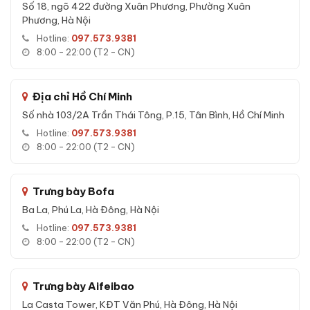
Số 18, ngõ 422 đường Xuân Phương, Phường Xuân
thước 58×43×39 cm, màu Gold Be.
Phương, Hà Nội
Hotline:
097.573.9381
8:00 - 22:00 (T2 - CN)
Đặc tính kỹ thuật Két sắt Liberty LB58
Vantis Max App Wifi chính hãng
Địa chỉ Hồ Chí Minh
Kích thước:
58 × 43 × 39 cm (Cao × Rộng × Sâu)
Số nhà 103/2A Trần Thái Tông, P.15, Tân Bình, Hồ Chí Minh
Trọng lượng:
90 kg
Hotline:
097.573.9381
Khóa:
Khóa vân tay điện tử + App Wifi + Khóa cơ
8:00 - 22:00 (T2 - CN)
Số chốt:
5 chốt Ø32mm thép không gỉ
Độ dày cửa/thân:
10mm / 6mm thép đúc đặc
Trưng bày Bofa
Bảo hành:
24 tháng chính hãng
Ba La, Phú La, Hà Đông, Hà Nội
Pin:
4 viên AA
Hotline:
097.573.9381
Xuất xứ:
Việt Nam
8:00 - 22:00 (T2 - CN)
Tính năng Két sắt Liberty LB58 Vantis
Trưng bày Aifeibao
Max App Wifi chính hãng
La Casta Tower, KĐT Văn Phú, Hà Đông, Hà Nội