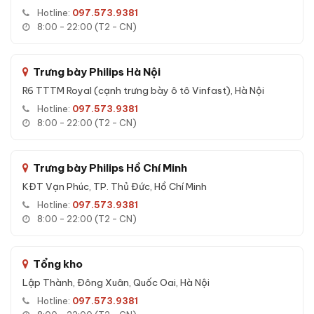
Hotline:
097.573.9381
Tính năng nổi bật của Két sắt Liberty LB58 Vantis Max
8:00 - 22:00 (T2 - CN)
App Wifi chính hãng:
Mở két đa phương thức:
quét tĩnh mạch, vân tay, mã số,
Trưng bày Philips Hà Nội
app Wifi, chìa cơ
R6 TTTM Royal (cạnh trưng bày ô tô Vinfast), Hà Nội
Vân tay FPC 3 lớp:
Cảm biến nhiệt độ + điện dung + áp
suất, lưu 100 vân tay
Hotline:
097.573.9381
8:00 - 22:00 (T2 - CN)
App Wifi:
Mở từ xa, lịch sử mở két, thông báo tức thì
Báo động thông minh:
Sai mã 3 lần, rung lắc, di chuyển,
pin yếu
Trưng bày Philips Hồ Chí Minh
KĐT Vạn Phúc, TP. Thủ Đức, Hồ Chí Minh
Chìa cơ dự phòng:
Luôn mở được khi hết pin
Hotline:
097.573.9381
8:00 - 22:00 (T2 - CN)
Tổng kho
Lập Thành, Đông Xuân, Quốc Oai, Hà Nội
Hotline:
097.573.9381