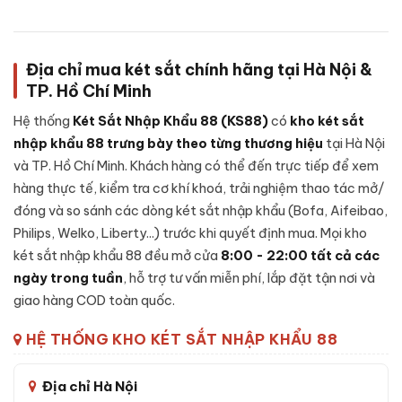
Thời gian bảo hành
24 tháng (bảo hành online
chính hãng)
Địa chỉ mua két sắt chính hãng tại Hà Nội &
Mã sản phẩm
LB58-VANTIS-MAX
TP. Hồ Chí Minh
Hệ thống
Két Sắt Nhập Khẩu 88 (KS88)
có
kho két sắt
Cấu tạo Két sắt Liberty LB58 Vantis Max
nhập khẩu 88 trưng bày theo từng thương hiệu
tại Hà Nội
App Wifi chính hãng
và TP. Hồ Chí Minh. Khách hàng có thể đến trực tiếp để xem
hàng thực tế, kiểm tra cơ khí khoá, trải nghiệm thao tác mở/
Cấu tạo Két sắt Liberty LB58 Vantis Max App Wifi chính
hãng:
đóng và so sánh các dòng két sắt nhập khẩu (Bofa, Aifeibao,
Philips, Welko, Liberty...) trước khi quyết định mua. Mọi kho
Thép đúc đặc 2 lớp - cánh 10mm, thân 6mm
két sắt nhập khẩu 88 đều mở cửa
8:00 - 22:00 tất cả các
5 chốt khóa thép không gỉ Ø32mm
ngày trong tuần
, hỗ trợ tư vấn miễn phí, lắp đặt tận nơi và
Bản lề chìm giấu kín chống cạy phá
giao hàng COD toàn quốc.
Lớp cách nhiệt chống cháy chuyên dụng
HỆ THỐNG KHO KÉT SẮT NHẬP KHẨU 88
Pin: 4 viên AA Alkaline, dùng ~12 tháng
Chân két bọc cao su chống trượt, có lỗ cố định
Địa chỉ Hà Nội
Thông số riêng LB58-VANTIS-MAX:
trọng lượng 90kg, kích