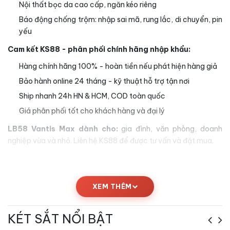
Nội thất bọc da cao cấp, ngăn kéo riêng
Báo động chống trộm: nhập sai mã, rung lắc, di chuyển, pin
yếu
Cam kết KS88 - phân phối chính hãng nhập khẩu:
Hàng chính hãng 100% - hoàn tiền nếu phát hiện hàng giả
Bảo hành online 24 tháng - kỹ thuật hỗ trợ tận nơi
Ship nhanh 24h HN & HCM, COD toàn quốc
Giá phân phối tốt cho khách hàng và đại lý
LB58 Vantis Max dành cho:
gia đình, văn phòng, doanh
nghiệp vừa và nhỏ. Liên hệ KS88 để được tư vấn và đặt mua.
XEM THÊM
KÉT SẮT NỔI BẬT