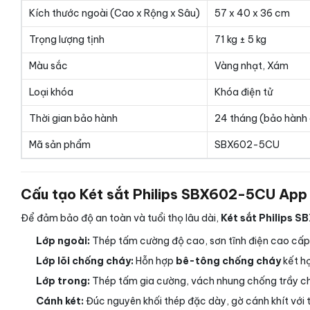
Kích thước ngoài (Cao x Rộng x Sâu)
57 x 40 x 36 cm
Trọng lượng tịnh
71 kg ± 5 kg
Màu sắc
Vàng nhạt, Xám
Loại khóa
Khóa điện tử
Thời gian bảo hành
24 tháng (bảo hành 
Mã sản phẩm
SBX602-5CU
Cấu tạo Két sắt Philips SBX602-5CU App đ
Để đảm bảo độ an toàn và tuổi thọ lâu dài,
Két sắt Philips S
Lớp ngoài:
Thép tấm cường độ cao, sơn tĩnh điện cao cấp 
Lớp lõi chống cháy:
Hỗn hợp
bê-tông chống cháy
kết hợ
Lớp trong:
Thép tấm gia cường, vách nhung chống trầy cho 
Cánh két:
Đúc nguyên khối thép đặc dày, gờ cánh khít với 