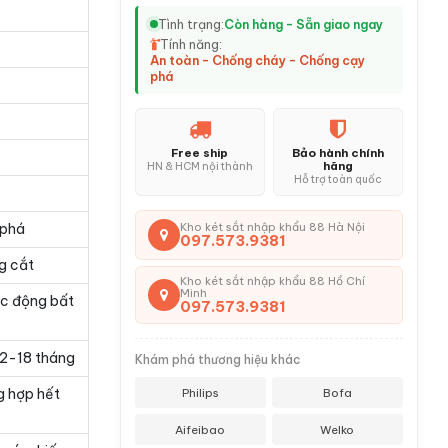
Tình trạng:
Còn hàng - Sẵn giao ngay
Tính năng:
An toàn - Chống cháy - Chống cạy
phá
Free ship
Bảo hành chính
hãng
HN & HCM nội thành
Hỗ trợ toàn quốc
 phá
Kho két sắt nhập khẩu 88 Hà Nội
097.573.9381
g cắt
Kho két sắt nhập khẩu 88 Hồ Chí
Minh
ác động bất
097.573.9381
 12-18 tháng
Khám phá thương hiệu khác
g hợp hết
Philips
Bofa
Aifeibao
Welko