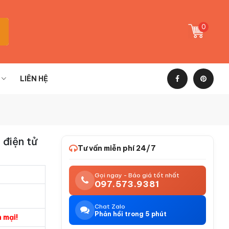
0
LIÊN HỆ
 điện tử
Tư vấn miễn phí 24/7
Gọi ngay - Báo giá tốt nhất
097.573.9381
Chat Zalo
Phản hồi trong 5 phút
 mại!