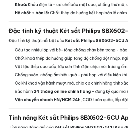
Khoá:
Khóa điện tử - cơ chế bảo mật cao, chống thử mã, c
Hệ chốt + bản lề:
Chốt thép đa hướng kết hợp bản lề chìm 
Đặc tính kỹ thuật Két sắt Philips SBX602
Đặc tính kỹ thuật nổi bật của
Két sắt Philips SBX602-5CU Ap
Cấu tạo nhiều lớp với bê-tông chống cháy bên trong - bảo vệ
Chốt khoá thép đa hướng giúp tăng độ chống đột nhập, ng
Vật liệu thép cao cấp, lớp sơn tĩnh điện chịu môi trường ẩm
Chống nước, chống ẩm hiệu quả - phù hợp với điều kiện khí
Cơ khí khoá vận hành mượt mà, chìa cơ chính hãng tinh xảo
Bảo hành
24 tháng online chính hãng
- đăng ký qua mã s
Vận chuyển nhanh HN/HCM 24h
, COD toàn quốc, lắp đặt
Tính năng Két sắt Philips SBX602-5CU App
Tính năng đáng giá của
Két sắt Philips SBX602-5CU App đi