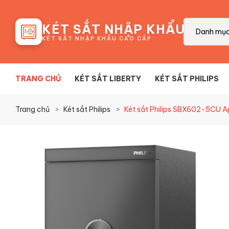
88
KÉT SẮT NHẬP KHẨU
Danh mụ
KÉT SẮT NHẬP KHẨU CAO CẤP
TRANG CHỦ
KÉT SẮT LIBERTY
KÉT SẮT PHILIPS
Trang chủ
Két sắt Philips
Két sắt Philips SBX602-5CU Ap