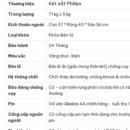
Két sắt Philips
Thương hiệu
Trong lượng
71 kg ± 5 kg
Kích thước ngoài
Cao 57 * Rộng 40 * Sâu 36 cm
Loại khóa
Khóa điện tử
Bảo hành
24 Tháng
Màu sắc
Vàng nhạt, Xám
Bản lề
Bản lề ẩn (giấu trong thân két) chống cạy
Hệ thống chốt
Chốt thép đa hướng, chống khoan & chốn
Báo động chống
Có - cảm biến rung phát còi báo khi có t
cạy
thường
Pin
04 viên Alkaline AA chính hãng - tuổi thọ
Cổng cấp nguồn
Có cổng cấp pin tạm thời dùng cho trườn
ngoài
pin