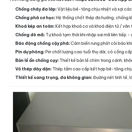
Chống cháy đa lớp:
Vật liệu bê-tông chịu nhiệt và sợi cách
Chống phá cơ học:
Hệ thống chốt thép đa hướng, chống k
Khoá kép an toàn:
Kết hợp khoá cơ và khoá điện tử / vân 
Chống dò mã:
Tự khoá tạm thời khi nhập sai mã liên tiếp -
Báo động chống cậy phá:
Cảm biến rung phát còi báo khi
Pin dự phòng:
Pin chất lượng cao tuổi thọ dài, có cổng cấp
Bản lề ẩn chống cạy:
Thiết kế bản lề chìm trong cánh, khô
Vỏ thép dày dặn:
Thép tấm cao cấp kết hợp bê-tông chịu 
Thiết kế sang trọng, đa không gian:
Đường nét tinh tế, 