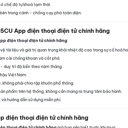
ó chế độ tự khoá tạm thời.
bên trong cánh - chống cạy phá toàn diện.
-5CU App điện thoại điện tử chính hãng
p điện thoại điện tử chính hãng
:
 tài liệu và giá trị quan trọng khỏi nhiệt độ cao trong sự cố hoả h
àm cài chống khoan và cắt phá.
 - duy trì độ bền theo năm tháng.
 hậu Việt Nam.
, không phải chìa rập khuôn phổ thông.
ản phẩm trên hệ thống, không cần mang ra trung tâm bảo hành.
 và hướng dẫn sử dụng miễn phí.
 điện thoại điện tử chính hãng
ện thoại điện tử chính hãng
mà bạn nên biết trước khi mua: