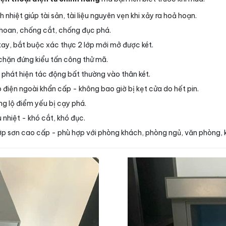
 nhiệt giúp tài sản, tài liệu nguyên vẹn khi xảy ra hoả hoạn.
hoan, chống cắt, chống đục phá.
tay, bắt buộc xác thực 2 lớp mới mở được két.
 chặn đứng kiểu tấn công thử mã.
 phát hiện tác động bất thường vào thân két.
 điện ngoài khẩn cấp - không bao giờ bị kẹt cửa do hết pin.
ng lộ điểm yếu bị cạy phá.
nhiệt - khó cắt, khó đục.
lớp sơn cao cấp - phù hợp với phòng khách, phòng ngủ, văn phòng, 