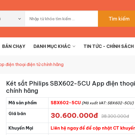
Tìm kiếm
c
BÁN CHẠY
DANH MỤC KHÁC
TIN TỨC - CHÍNH SÁCH
p điện thoại điện tử chính hãng
Két sắt Philips SBX602-5CU App điện thoại
chính hãng
Mã sản phẩm
SBX602-5CU
(Mã xuất VAT: SBX602-5CU)
Giá bán
30.600.000đ
38.300.000đ
Khuyến Mại
Liên hệ ngay để để cập nhật CT khuyến