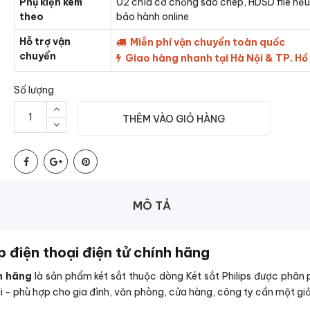
Phụ kiện kèm
02 chìa cơ chống sao chép, HDSD file nếu
theo
bảo hành online
Hỗ trợ vận
Miễn phí vận chuyển toàn quốc
chuyển
Giao hàng nhanh tại Hà Nội & TP. Hồ
Số lượng
THÊM VÀO GIỎ HÀNG
MÔ TẢ
 điện thoại điện tử chính hãng
h hãng
là sản phẩm két sắt thuộc dòng Két sắt Philips được phân 
i - phù hợp cho gia đình, văn phòng, cửa hàng, công ty cần một giải