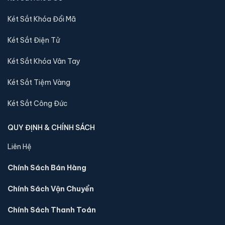
Sản phẩm cùng dòng Két sắt Liberty
Két Sắt Khóa Đổi Mã
Khám phá thêm các mẫu thuộc dòng
Két sắt Liberty
để tiện
Két Sắt Điện Tử
so sánh kích thước, công nghệ khoá và mức giá trước khi đặt
hàng.
Két Sắt Khóa Vân Tay
Két Sắt Tiệm Vàng
Két Sắt Công Đức
QUY ĐỊNH & CHÍNH SÁCH
Liên Hệ
Chính Sách Bán Hàng
Chính Sách Vận Chuyển
Két sắt mini Liberty LB30S-G vân tay điện tử màu
Chính Sách Thanh Toán
gold chính hãng