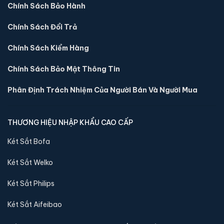
Chính Sách Bảo Hành
📐 Kích thước:
30 x 39 x 32 cm
⚖️ Trọng lượng:
16 kg
Chính Sách Đổi Trả
🔒 Khoá:
Khóa vân tay điện tử
Chính Sách Kiểm Hàng
🛡️ Bảo hành:
24 tháng
4,290,000 đ
Chính Sách Bảo Mật Thông Tin
Xem chi tiết →
Phân Định Trách Nhiệm Của Người Bán Và Người Mua
THƯƠNG HIỆU NHẬP KHẨU CAO CẤP
Két Sắt Bofa
Két Sắt Welko
Két Sắt Philips
Két Sắt Aifeibao