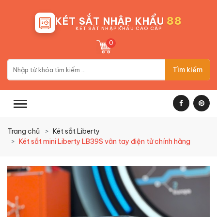
88
KÉT SẮT NHẬP KHẨU
KÉT SẮT NHẬP KHẨU CAO CẤP
0
Tìm kiếm
Trang chủ
Két sắt Liberty
Két sắt mini Liberty LB39S vân tay điện tử chính hãng