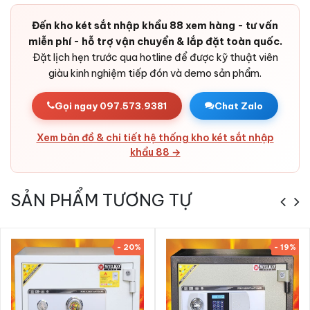
Báo động chống cậy phá:
Cảm biến rung kích hoạt còi
Đến kho két sắt nhập khẩu 88 xem hàng - tư vấn
cảnh báo khi két bị tác động.
miễn phí - hỗ trợ vận chuyển & lắp đặt toàn quốc.
Pin dự phòng dài lâu:
Tuổi thọ pin tốt, có cổng cấp điện
Đặt lịch hẹn trước qua hotline để được kỹ thuật viên
ngoài cho tình huống khẩn cấp.
giàu kinh nghiệm tiếp đón và demo sản phẩm.
Bản lề chìm trong cánh:
Thiết kế ẩn, tránh bị cắt từ bên
ngoài.
Gọi ngay 097.573.9381
Chat Zalo
Vỏ thép cao cấp:
Thép tấm cường độ cao + bê-tông chịu
nhiệt - rất khó phá huỷ.
Xem bản đồ & chi tiết hệ thống kho két sắt nhập
khẩu 88 →
Thẩm mỹ cao:
Thiết kế tinh tế, lớp sơn sang trọng - phù
hợp các không gian từ gia đình đến cửa hàng, văn phòng
và ngân hàng.
SẢN PHẨM TƯƠNG TỰ
- 20%
- 19%