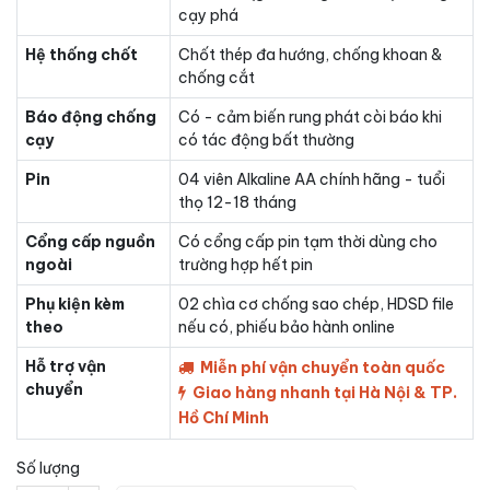
cạy phá
Hệ thống chốt
Chốt thép đa hướng, chống khoan &
chống cắt
Báo động chống
Có - cảm biến rung phát còi báo khi
cạy
có tác động bất thường
Pin
04 viên Alkaline AA chính hãng - tuổi
thọ 12-18 tháng
Cổng cấp nguồn
Có cổng cấp pin tạm thời dùng cho
ngoài
trường hợp hết pin
Phụ kiện kèm
02 chìa cơ chống sao chép, HDSD file
theo
nếu có, phiếu bảo hành online
Hỗ trợ vận
Miễn phí vận chuyển toàn quốc
chuyển
Giao hàng nhanh tại Hà Nội & TP.
Hồ Chí Minh
Số lượng