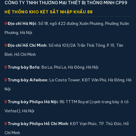
CÔNG TY TNHH THƯƠNG MẠI THIẾT BỊ THÔNG MINH CP99
Két sắt mini Liberty LB30S chính hãng
HỆ THỐNG KHO KÉT SẮT NHẬP KHẨU 88
📐 Kích thước:
30 x 39 x 32 cm
Địa chỉ Hà Nội:
Số 18, ngõ 422 đường Xuân Phương, Phường Xuân
⚖️ Trọng lượng:
45 kg
Phương, Hà Nội
🔒 Khoá:
Khóa điện tử
Địa chỉ Hồ Chí Minh:
Số nhà 103/2A Trần Thái Tông, P.15, Tân
🛡️ Bảo hành:
24 tháng
4,290,000 đ
Bình, Hồ Chí Minh
Xem chi tiết →
Trưng bày Bofa:
Ba La, Phú La, Hà Đông, Hà Nội
Trưng bày Aifeibao:
La Casta Tower, KĐT Văn Phú, Hà Đông, Hà
Nội
Trưng bày Philips Hà Nội:
R6 TTTM Royal (cạnh trưng bày ô tô
Vinfast), Hà Nội
Trưng bày Philips Hồ Chí Minh:
KĐT Vạn Phúc, TP. Thủ Đức, Hồ
Chí Minh