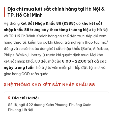
và vật liệu chất lượng cao:
Địa chỉ mua két sắt chính hãng tại Hà Nội &
Khung thép cường lực:
Sử dụng thép cao cấp không rỉ
TP. Hồ Chí Minh
nguyên khối, đảm bảo khả năng chống đập phá và khoan
đục cao.
Hệ thống
Két Sắt Nhập Khẩu 88 (KS88)
có
kho két sắt
Cánh cửa đúc đặc:
Cánh được đúc liền khối, có rãnh
nhập khẩu 88 trưng bày theo từng thương hiệu
tại Hà Nội
chống cạy, đệm chống khói - duy trì khả năng kín khít
và TP. Hồ Chí Minh. Khách hàng có thể đến trực tiếp để xem
trong điều kiện nhiệt độ cao.
hàng thực tế, kiểm tra cơ khí khoá, trải nghiệm thao tác mở/
Lớp lõi chống cháy:
Bên trong vỏ ngoài là lớp
bê-tông
đóng và so sánh các dòng két sắt nhập khẩu (Bofa, Aifeibao,
chống cháy
chuyên dụng kết hợp sợi cách nhiệt - giữ tài
Philips, Welko, Liberty...) trước khi quyết định mua. Mọi kho
sản nguyên vẹn khi xảy ra sự cố hoả hoạn.
két sắt nhập khẩu 88 đều mở cửa
8:00 - 22:00 tất cả các
Cơ cấu khoá:
Khóa vân tay điện tử, được lắp đặt nguyên
ngày trong tuần
, hỗ trợ tư vấn miễn phí, lắp đặt tận nơi và
cụm từ nhà sản xuất, tích hợp cảnh báo nhập sai liên tục.
giao hàng COD toàn quốc.
Hệ thống chốt:
Chốt thép 4 chiều bằng inox, kích thước
HỆ THỐNG KHO KÉT SẮT NHẬP KHẨU 88
lớn - chống được các công cụ phá khoá thông dụng.
Bản lề chìm:
Bản lề đặt ẩn bên trong cánh, không lộ ra
Địa chỉ Hà Nội
ngoài để tránh bị cắt phá.
Số 18, ngõ 422 đường Xuân Phương, Phường Xuân
Phương, Hà Nội