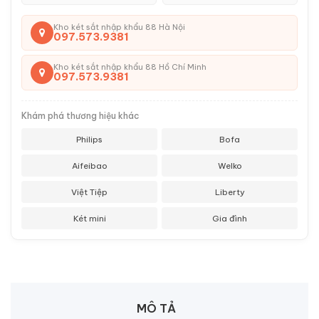
Kho két sắt nhập khẩu 88 Hà Nội
097.573.9381
Kho két sắt nhập khẩu 88 Hồ Chí Minh
097.573.9381
Khám phá thương hiệu khác
Philips
Bofa
Aifeibao
Welko
Việt Tiệp
Liberty
Két mini
Gia đình
MÔ TẢ