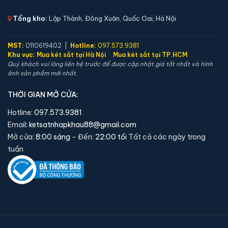
Tổng kho:
Lập Thành, Đông Xuân, Quốc Oai, Hà Nội
Két sắt mini Liberty LB39S vân tay điện tử chính
MST:
0110619402 |
Hotline:
097.573.9381
hãng
Khu vực:
Mua két sắt tại Hà Nội
·
Mua két sắt tại TP.HCM
Quý khách vui lòng liên hệ trước để được cập nhật giá tốt nhất và hình
📐 Kích thước:
39 x 39 x 35 cm
ảnh sản phẩm mới nhất.
⚖️ Trọng lượng:
22 kg
THỜI GIAN MỞ CỬA:
🔒 Khoá:
Khóa vân tay điện tử
🛡️ Bảo hành:
24 tháng
Hotline:
097.573.9381
Email:
ketsatnhapkhau88@gmail.com
5,900,000 đ
Mở cửa:
8:00 sáng
- Đến:
22:00 tối
Tất cả các ngày trong
Xem chi tiết →
tuần