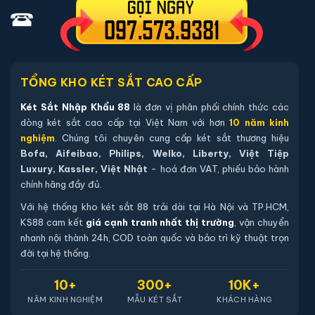
Sách hướng dẫn sử dụng tiếng Việt.
Phiếu bảo hành chính hãng (kích hoạt online qua mã sản
phẩm).
Hướng dẫn mua Két sắt mini Liberty
TỔNG KHO KÉT SẮT CAO CẤP
LB39S vân tay điện tử chính hãng
Két Sắt Nhập Khẩu 88
là đơn vị phân phối chính thức các
dòng két sắt cao cấp tại Việt Nam với hơn
10 năm kinh
Mua hàng tại két sắt nhập khẩu 88 bạn có thể
nghiệm
. Chúng tôi chuyên cung cấp két sắt thương hiệu
chon lựa những cách sau:
Bofa, Aifeibao, Philips, Welko, Liberty, Việt Tiệp
Luxury, Kassler, Việt Nhật
- hoá đơn VAT, phiếu bảo hành
Cách 1
: Bạn chọn sản phẩm và ấn vào mua hàng hệ
chính hãng đầy đủ.
thống sẽ chuyển đến trang checkout. Ở trang check
Với hệ thống kho két sắt 88 trải dài tại Hà Nội và TP.HCM,
out bạn kiểm tra lại thông tin sản phẩm 1 lần nữa. Nếu
KS88 cam kết
giá cạnh tranh nhất thị trường
, vận chuyển
những thông tin đã chính xác bạn tiếp tục ấn thanh
nhanh nội thành 24h, COD toàn quốc và bảo trì kỹ thuật trọn
toán bạn cần để lại những thông tin cần thiết ở màn
đời tại hệ thống.
hình để chúng tôi có thể hỗ trợ bạn. Sau đó ấn submit
10+
300+
10K+
nhân viên của két sắt nhập khẩu 88 sẽ gọi lại xác nhận
NĂM KINH NGHIỆM
MẪU KÉT SẮT
KHÁCH HÀNG
và tiến hành xử lý cũng như giao hàng theo yêu cầu