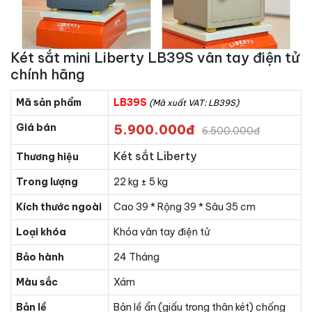
Két sắt mini Liberty LB39S vân tay điện tử
chính hãng
Mã sản phẩm
LB39S
(Mã xuất VAT: LB39S)
Giá bán
5.900.000đ
6.500.000đ
Két sắt Liberty
Thương hiệu
Trong lượng
22 kg ± 5 kg
Kích thước ngoài
Cao 39 * Rộng 39 * Sâu 35 cm
Loại khóa
Khóa vân tay điện tử
Bảo hành
24 Tháng
Màu sắc
Xám
Bản lề
Bản lề ẩn (giấu trong thân két) chống