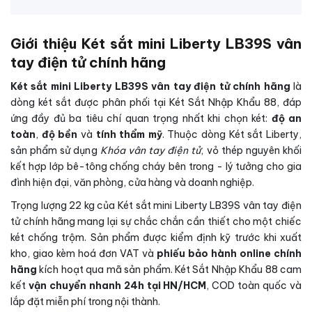
Giới thiệu Két sắt mini Liberty LB39S vân
tay điện tử chính hãng
Két sắt mini Liberty LB39S vân tay điện tử chính hãng
là
dòng két sắt được phân phối tại Két Sắt Nhập Khẩu 88, đáp
ứng đầy đủ ba tiêu chí quan trọng nhất khi chọn két:
độ an
toàn
,
độ bền
và
tính thẩm mỹ
. Thuộc dòng Két sắt Liberty,
sản phẩm sử dụng
Khóa vân tay điện tử
, vỏ thép nguyên khối
kết hợp lớp bê-tông chống cháy bên trong - lý tưởng cho gia
đình hiện đại, văn phòng, cửa hàng và doanh nghiệp.
Trọng lượng 22 kg của Két sắt mini Liberty LB39S vân tay điện
tử chính hãng mang lại sự chắc chắn cần thiết cho một chiếc
két chống trộm. Sản phẩm được kiểm định kỹ trước khi xuất
kho, giao kèm hoá đơn VAT và
phiếu bảo hành online chính
hãng
kích hoạt qua mã sản phẩm. Két Sắt Nhập Khẩu 88 cam
kết
vận chuyển nhanh 24h tại HN/HCM
, COD toàn quốc và
lắp đặt miễn phí trong nội thành.