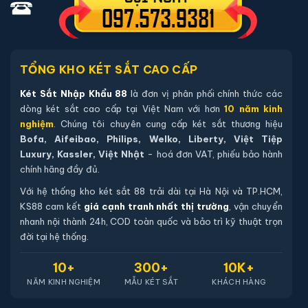
phẩm trên website.
Hướng dẫn mua Két sắt Aifeibao
BENSON120 Face ID vân tay chính hãng
TỔNG KHO KÉT SẮT CAO CẤP
Mua hàng tại két sắt nhập khẩu 88 bạn có thể
Két Sắt Nhập Khẩu 88
là đơn vị phân phối chính thức các
chon lựa những cách sau:
dòng két sắt cao cấp tại Việt Nam với hơn
10 năm kinh
nghiệm
. Chúng tôi chuyên cung cấp két sắt thương hiệu
Cách 1
: Bạn chọn sản phẩm và ấn vào mua hàng hệ
Bofa, Aifeibao, Philips, Welko, Liberty, Việt Tiệp
thống sẽ chuyển đến trang checkout. Ở trang check
Luxury, Kassler, Việt Nhật
- hoá đơn VAT, phiếu bảo hành
chính hãng đầy đủ.
out bạn kiểm tra lại thông tin sản phẩm 1 lần nữa. Nếu
những thông tin đã chính xác bạn tiếp tục ấn thanh
Với hệ thống kho két sắt 88 trải dài tại Hà Nội và TP.HCM,
KS88 cam kết
giá cạnh tranh nhất thị trường
, vận chuyển
toán bạn cần để lại những thông tin cần thiết ở màn
nhanh nội thành 24h, COD toàn quốc và bảo trì kỹ thuật trọn
hình để chúng tôi có thể hỗ trợ bạn. Sau đó ấn submit
đời tại hệ thống.
nhân viên của két sắt nhập khẩu 88 sẽ gọi lại xác nhận
và tiến hành xử lý cũng như giao hàng theo yêu cầu
10+
300+
10K+
của quý khách hàng
NĂM KINH NGHIỆM
MẪU KÉT SẮT
KHÁCH HÀNG