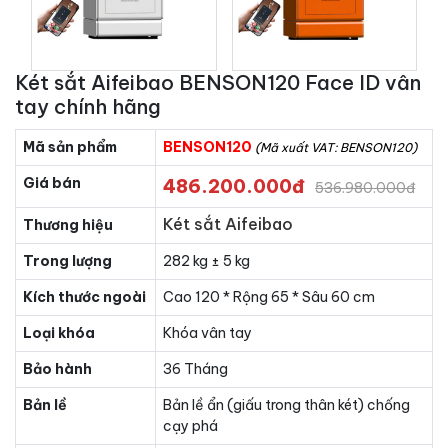
Két sắt Aifeibao BENSON120 Face ID vân
tay chính hãng
Mã sản phẩm
BENSON120
(Mã xuất VAT: BENSON120)
Giá bán
486.200.000đ
536.980.000đ
Két sắt Aifeibao
Thương hiệu
Trong lượng
282 kg ± 5 kg
Kích thước ngoài
Cao 120 * Rộng 65 * Sâu 60 cm
Loại khóa
Khóa vân tay
Bảo hành
36 Tháng
Bản lề
Bản lề ẩn (giấu trong thân két) chống
cạy phá