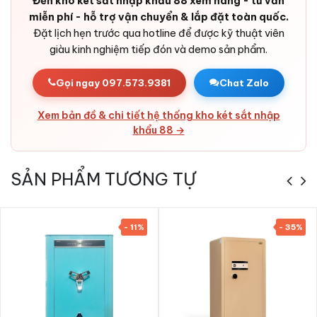
Đến kho két sắt nhập khẩu 88 xem hàng - tư vấn
Pin dự phòng dài lâu:
Tuổi thọ pin tốt, có cổng cấp điện
miễn phí - hỗ trợ vận chuyển & lắp đặt toàn quốc.
ngoài cho tình huống khẩn cấp.
Đặt lịch hẹn trước qua hotline để được kỹ thuật viên
giàu kinh nghiệm tiếp đón và demo sản phẩm.
Bản lề chìm trong cánh:
Thiết kế ẩn, tránh bị cắt từ bên
ngoài.
Gọi ngay 097.573.9381
Chat Zalo
Vỏ thép cao cấp:
Thép tấm cường độ cao + bê-tông chịu
nhiệt - rất khó phá huỷ.
Xem bản đồ & chi tiết hệ thống kho két sắt nhập
Thẩm mỹ cao:
Thiết kế tinh tế, lớp sơn sang trọng - phù
khẩu 88 →
hợp các không gian từ gia đình đến cửa hàng, văn phòng
và ngân hàng.
SẢN PHẨM TƯƠNG TỰ
- 11%
- 35%