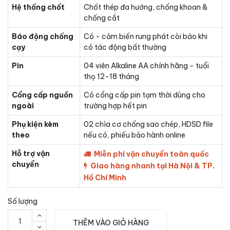
Hệ thống chốt
Chốt thép đa hướng, chống khoan &
chống cắt
Báo động chống
Có - cảm biến rung phát còi báo khi
cạy
có tác động bất thường
Pin
04 viên Alkaline AA chính hãng - tuổi
thọ 12-18 tháng
Cổng cấp nguồn
Có cổng cấp pin tạm thời dùng cho
ngoài
trường hợp hết pin
Phụ kiện kèm
02 chìa cơ chống sao chép, HDSD file
theo
nếu có, phiếu bảo hành online
Hỗ trợ vận
Miễn phí vận chuyển toàn quốc
chuyển
Giao hàng nhanh tại Hà Nội & TP.
Hồ Chí Minh
Số lượng
THÊM VÀO GIỎ HÀNG