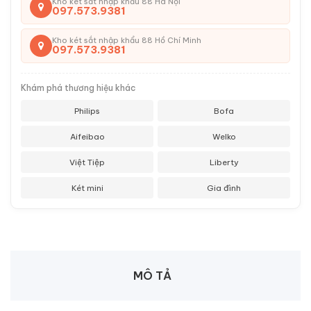
Kho két sắt nhập khẩu 88 Hà Nội
097.573.9381
Kho két sắt nhập khẩu 88 Hồ Chí Minh
097.573.9381
Khám phá thương hiệu khác
Philips
Bofa
Aifeibao
Welko
Việt Tiệp
Liberty
Két mini
Gia đình
MÔ TẢ