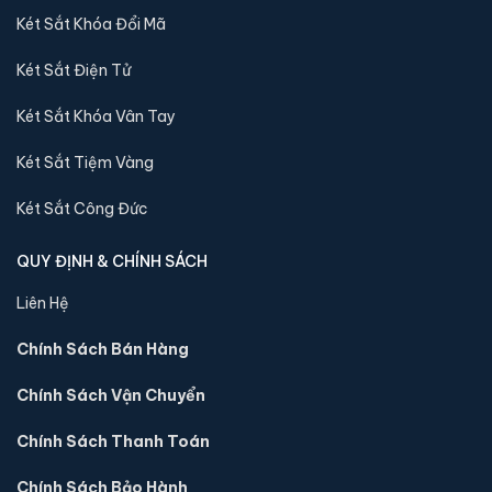
BENSON120 Face ID vân tay chính hãng:
Két Sắt Khóa Đổi Mã
Két Sắt Điện Tử
Két Sắt Khóa Vân Tay
Két Sắt Tiệm Vàng
Két Sắt Công Đức
QUY ĐỊNH & CHÍNH SÁCH
Liên Hệ
Sản phẩm cùng dòng Két sắt Aifeibao
Chính Sách Bán Hàng
Khám phá thêm các mẫu thuộc dòng
Két sắt Aifeibao
để tiện
Chính Sách Vận Chuyển
so sánh kích thước, công nghệ khoá và mức giá trước khi đặt
hàng.
Chính Sách Thanh Toán
Chính Sách Bảo Hành