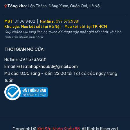
🛡️ Bảo hành:
36 tháng
Tổng kho:
Lập Thành, Đông Xuân, Quốc Oai, Hà Nội
3,790,000 đ
Xem chi tiết →
MST:
0110619402 |
Hotline:
097.573.9381
Khu vực:
Mua két sắt tại Hà Nội
·
Mua két sắt tại TP.HCM
Quý khách vui lòng liên hệ trước để được cập nhật giá tốt nhất và hình
ảnh sản phẩm mới nhất.
THỜI GIAN MỞ CỬA:
Hotline:
097.573.9381
Email:
ketsatnhapkhau88@gmail.com
Mở cửa:
8:00 sáng
- Đến:
22:00 tối
Tất cả các ngày trong
tuần
Két sắt mini Aifeibao HK-MD-35-AG vân tay chính
hãng
📐 Kích thước:
36 x 30 x 28 cm
Copyright ©
Két Sắt Nhập Khẩu 88
. All Rights Reserved