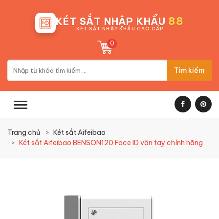
88
KÉT SẮT NHẬP KHẨU
KÉT SẮT NHẬP KHẨU CAO CẤP
0
Tìm kiếm
Trang chủ
Két sắt Aifeibao
Két sắt Aifeibao BENSON120 Face ID vân tay chính hãng