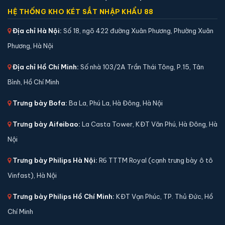
HỆ THỐNG KHO KÉT SẮT NHẬP KHẨU 88
Địa chỉ Hà Nội:
Số 18, ngõ 422 đường Xuân Phương, Phường Xuân
Phương, Hà Nội
Địa chỉ Hồ Chí Minh:
Số nhà 103/2A Trần Thái Tông, P.15, Tân
Bình, Hồ Chí Minh
Trưng bày Bofa:
Ba La, Phú La, Hà Đông, Hà Nội
Trưng bày Aifeibao:
La Casta Tower, KĐT Văn Phú, Hà Đông, Hà
Nội
Trưng bày Philips Hà Nội:
R6 TTTM Royal (cạnh trưng bày ô tô
Két sắt mini Aifeibao HK-MD-30-BL vân tay chính
hãng
Vinfast), Hà Nội
📐 Kích thước:
31.5 x 38 x 32 cm
Trưng bày Philips Hồ Chí Minh:
KĐT Vạn Phúc, TP. Thủ Đức, Hồ
⚖️ Trọng lượng:
13 kg
Chí Minh
🔒 Khoá:
Khóa vân tay