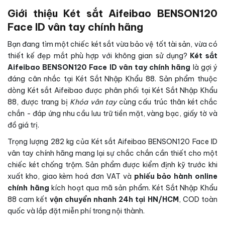
Giới thiệu Két sắt Aifeibao BENSON120
Face ID vân tay chính hãng
Bạn đang tìm một chiếc két sắt vừa bảo vệ tốt tài sản, vừa có
thiết kế đẹp mắt phù hợp với không gian sử dụng?
Két sắt
Aifeibao BENSON120 Face ID vân tay chính hãng
là gợi ý
đáng cân nhắc tại Két Sắt Nhập Khẩu 88. Sản phẩm thuộc
dòng Két sắt Aifeibao được phân phối tại Két Sắt Nhập Khẩu
88, được trang bị
Khóa vân tay
cùng cấu trúc thân két chắc
chắn - đáp ứng nhu cầu lưu trữ tiền mặt, vàng bạc, giấy tờ và
đồ giá trị.
Trọng lượng 282 kg của Két sắt Aifeibao BENSON120 Face ID
vân tay chính hãng mang lại sự chắc chắn cần thiết cho một
chiếc két chống trộm. Sản phẩm được kiểm định kỹ trước khi
xuất kho, giao kèm hoá đơn VAT và
phiếu bảo hành online
chính hãng
kích hoạt qua mã sản phẩm. Két Sắt Nhập Khẩu
88 cam kết
vận chuyển nhanh 24h tại HN/HCM
, COD toàn
quốc và lắp đặt miễn phí trong nội thành.