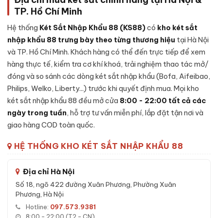
nguyên khối, đảm bảo khả năng chống đập phá và khoan
TP. Hồ Chí Minh
đục cao.
Hệ thống
Két Sắt Nhập Khẩu 88 (KS88)
có
kho két sắt
Cánh cửa đúc đặc:
Cánh được đúc liền khối, có rãnh
nhập khẩu 88 trưng bày theo từng thương hiệu
tại Hà Nội
chống cạy, đệm chống khói - duy trì khả năng kín khít
và TP. Hồ Chí Minh. Khách hàng có thể đến trực tiếp để xem
trong điều kiện nhiệt độ cao.
hàng thực tế, kiểm tra cơ khí khoá, trải nghiệm thao tác mở/
Lớp lõi chống cháy:
Bên trong vỏ ngoài là lớp
bê-tông
đóng và so sánh các dòng két sắt nhập khẩu (Bofa, Aifeibao,
chống cháy
chuyên dụng kết hợp sợi cách nhiệt - giữ tài
Philips, Welko, Liberty...) trước khi quyết định mua. Mọi kho
sản nguyên vẹn khi xảy ra sự cố hoả hoạn.
két sắt nhập khẩu 88 đều mở cửa
8:00 - 22:00 tất cả các
Cơ cấu khoá:
Khóa vân tay, được lắp đặt nguyên cụm từ
ngày trong tuần
, hỗ trợ tư vấn miễn phí, lắp đặt tận nơi và
nhà sản xuất, tích hợp cảnh báo nhập sai liên tục.
giao hàng COD toàn quốc.
Hệ thống chốt:
Chốt thép 4 chiều bằng inox, kích thước
lớn - chống được các công cụ phá khoá thông dụng.
HỆ THỐNG KHO KÉT SẮT NHẬP KHẨU 88
Bản lề chìm:
Bản lề đặt ẩn bên trong cánh, không lộ ra
ngoài để tránh bị cắt phá.
Địa chỉ Hà Nội
Số 18, ngõ 422 đường Xuân Phương, Phường Xuân
Đặc tính kỹ thuật Két sắt Aifeibao
Phương, Hà Nội
BENSON120 Face ID vân tay chính hãng
Hotline:
097.573.9381
8:00 - 22:00 (T2 - CN)