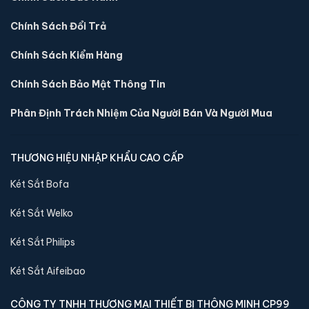
Chính Sách Đổi Trả
Chính Sách Kiểm Hàng
Chính Sách Bảo Mật Thông Tin
Phân Định Trách Nhiệm Của Người Bán Và Người Mua
THƯƠNG HIỆU NHẬP KHẨU CAO CẤP
Két sắt mini Aifeibao HK-MD-25II-QCZ vân tay
Két Sắt Bofa
chính hãng
📐 Kích thước:
26 x 35 x 28 cm
Két Sắt Welko
⚖️ Trọng lượng:
11 kg
Két Sắt Philips
🔒 Khoá:
Khóa vân tay
🛡️ Bảo hành:
36 tháng
Két Sắt Aifeibao
2,900,000 đ
CÔNG TY TNHH THƯƠNG MẠI THIẾT BỊ THÔNG MINH CP99
Xem chi tiết →