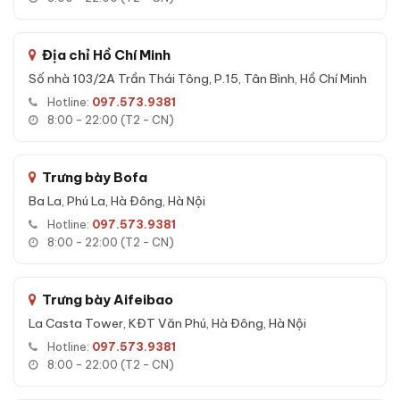
Loại khóa:
Face ID + vân tay + điện tử + cơ + App Tuya
SmartPhone
Địa chỉ Hồ Chí Minh
Hệ thống báo động:
Báo trộm + báo sai mật mã (kép)
Số nhà 103/2A Trần Thái Tông, P.15, Tân Bình, Hồ Chí Minh
Độ dày thép thân:
5 mm
Hotline:
097.573.9381
Độ dày thép cửa:
12 mm
8:00 - 22:00 (T2 - CN)
Chốt khóa:
4 chốt Φ22mm
Màu sắc:
Ghi xám
Trưng bày Bofa
Bảo hành:
36 tháng
Ba La, Phú La, Hà Đông, Hà Nội
Hotline:
097.573.9381
Tính năng Két sắt nhập khẩu Bofa BJ-
8:00 - 22:00 (T2 - CN)
120LJ 5 phương thức mở khóa Face ID
App
Trưng bày Aifeibao
5 phương thức mở khóa:
La Casta Tower, KĐT Văn Phú, Hà Đông, Hà Nội
Hotline:
097.573.9381
Face ID:
Nhận diện khuôn mặt 0.3s.
8:00 - 22:00 (T2 - CN)
Vân tay:
Cảm biến sinh trắc học, lưu 100 vân tay.