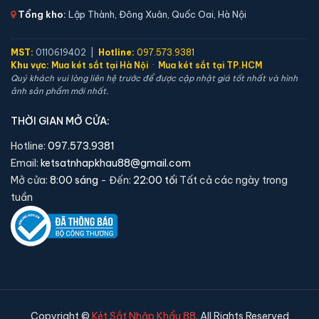
Tổng kho:
Lập Thành, Đông Xuân, Quốc Oai, Hà Nội
Xem chi tiết →
MST:
0110619402 |
Hotline:
097.573.9381
Khu vực:
Mua két sắt tại Hà Nội
·
Mua két sắt tại TP.HCM
Quý khách vui lòng liên hệ trước để được cập nhật giá tốt nhất và hình
ảnh sản phẩm mới nhất.
THỜI GIAN MỞ CỬA:
Hotline:
097.573.9381
Email:
ketsatnhapkhau88@gmail.com
Mở cửa:
8:00 sáng
- Đến:
22:00 tối
Tất cả các ngày trong
tuần
Két sắt mini Bofa ZB-35DJ vân tay chính hãng
📐 Kích thước:
35 x 36.5 x 32 cm
⚖️ Trọng lượng:
17 kg
🔒 Khoá:
Khóa vân tay
Copyright ©
Két Sắt Nhập Khẩu 88
. All Rights Reserved