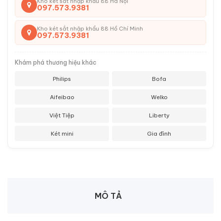
Kho két sắt nhập khẩu 88 Hà Nội
097.573.9381
Kho két sắt nhập khẩu 88 Hồ Chí Minh
097.573.9381
Khám phá thương hiệu khác
Philips
Bofa
Aifeibao
Welko
Việt Tiệp
Liberty
Két mini
Gia đình
MÔ TẢ