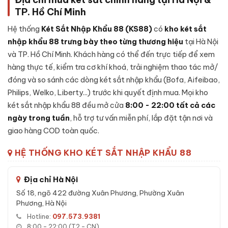
TP. Hồ Chí Minh
- Thân két đúc đặc nguyên khối từ thép cường lực dày 5mm,
sơn nano 3 lớp chống trầy xước.
Hệ thống
Két Sắt Nhập Khẩu 88 (KS88)
có
kho két sắt
- Cánh cửa thép đặc dày 12mm, 4 chốt khóa thép Φ22mm
nhập khẩu 88 trưng bày theo từng thương hiệu
tại Hà Nội
khóa đa điểm 4 hướng.
và TP. Hồ Chí Minh. Khách hàng có thể đến trực tiếp để xem
hàng thực tế, kiểm tra cơ khí khoá, trải nghiệm thao tác mở/
- Bản lề cửa giấu kín bên trong thân két.
đóng và so sánh các dòng két sắt nhập khẩu (Bofa, Aifeibao,
- Khoang chứa lót nội thất nỉ cao cấp, chia 4 khoang chính + 1
Philips, Welko, Liberty...) trước khi quyết định mua. Mọi kho
khoang bí mật + 1 ngăn kéo có khóa phụ.
két sắt nhập khẩu 88 đều mở cửa
8:00 - 22:00 tất cả các
- Đèn LED tự sáng khi mở cửa, cảm biến rung 3 trục báo động.
ngày trong tuần
, hỗ trợ tư vấn miễn phí, lắp đặt tận nơi và
giao hàng COD toàn quốc.
Đặc tính kỹ thuật Két sắt nhập khẩu Bofa
HỆ THỐNG KHO KÉT SẮT NHẬP KHẨU 88
BJ-120LJ 5 phương thức mở khóa Face ID
App
Địa chỉ Hà Nội
Model:
BJ-120LJ
Số 18, ngõ 422 đường Xuân Phương, Phường Xuân
Phương, Hà Nội
Trọng lượng:
196 kg
Hotline:
097.573.9381
Kích thước ngoài (CxRxS):
1200 x 600 x 500 mm
8:00 - 22:00 (T2 - CN)