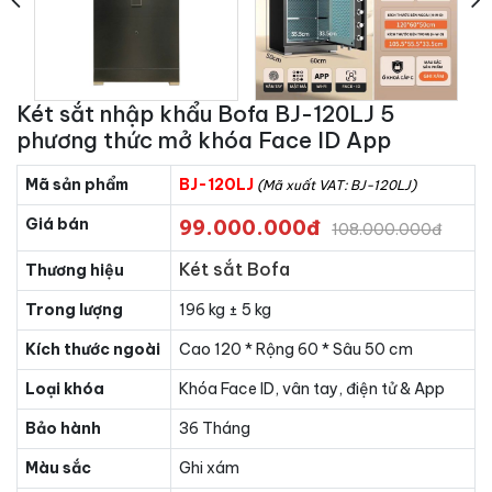
Két sắt nhập khẩu Bofa BJ-120LJ 5
phương thức mở khóa Face ID App
Mã sản phẩm
BJ-120LJ
(Mã xuất VAT: BJ-120LJ)
Giá bán
99.000.000đ
108.000.000đ
Két sắt Bofa
Thương hiệu
Trong lượng
196 kg ± 5 kg
Kích thước ngoài
Cao 120 * Rộng 60 * Sâu 50 cm
Loại khóa
Khóa Face ID, vân tay, điện tử & App
Bảo hành
36 Tháng
Màu sắc
Ghi xám