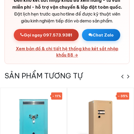
Đến kho két sắt nhập khẩu 88 xem hàng - tư vấn
miễn phí - hỗ trợ vận chuyển & lắp đặt toàn quốc.
Đặt lịch hẹn trước qua hotline để được kỹ thuật viên
Ưu điểm Két sắt nhập khẩu Bofa BJ-120LJ
giàu kinh nghiệm tiếp đón và demo sản phẩm.
5 phương thức mở khóa Face ID App
Gọi ngay 097.573.9381
Chat Zalo
Bảo mật 5 lớp:
Vượt trội so với các dòng chỉ 2-3 phương
thức.
Xem bản đồ & chi tiết hệ thống kho két sắt nhập
Mật mã ảo chống nhìn trộm:
Đặc trưng series Bojin.
khẩu 88 →
Cảnh báo từ xa qua app Tuya:
Quản lý két 24/7.
Nhập khẩu chính ngạch:
Hàng có CO/CQ, hóa đơn VAT
SẢN PHẨM TƯƠNG TỰ
đầy đủ.
Nội thất nỉ nhung cao cấp.
Bảo hành 36 tháng,
Két Sắt Nhập Khẩu 88 giao + lắp đặt
- 11%
- 35%
toàn quốc.
Phụ kiện kèm theo Két sắt nhập khẩu
Bofa BJ-120LJ 5 phương thức mở khóa