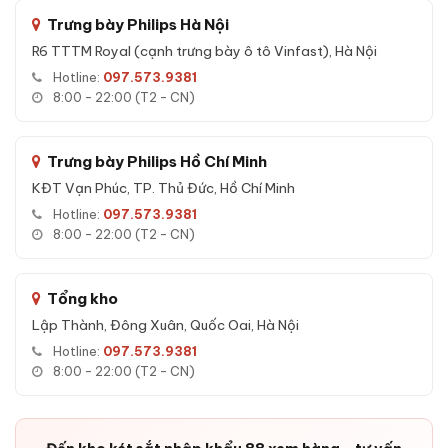
Mật mã điện tử:
Mật mã ảo chống nhìn trộm
.
Trưng bày Philips Hà Nội
Khóa cơ:
Chìa dự phòng khi mất điện.
R6 TTTM Royal (cạnh trưng bày ô tô Vinfast), Hà Nội
App Tuya:
Mở qua điện thoại, notification, phân quyền.
Hotline:
097.573.9381
Bảo mật nâng cao:
8:00 - 22:00 (T2 - CN)
Mật mã uy hiếp — gửi SOS âm thầm khi bị ép.
Báo động kép khi sai mật mã quá 3 lần.
Trưng bày Philips Hồ Chí Minh
KĐT Vạn Phúc, TP. Thủ Đức, Hồ Chí Minh
Khoang bí mật riêng cho tài sản giá trị cao.
Hotline:
097.573.9381
Vách ngăn tháo rời linh hoạt.
8:00 - 22:00 (T2 - CN)
Tổng kho
Lập Thành, Đông Xuân, Quốc Oai, Hà Nội
Hotline:
097.573.9381
8:00 - 22:00 (T2 - CN)