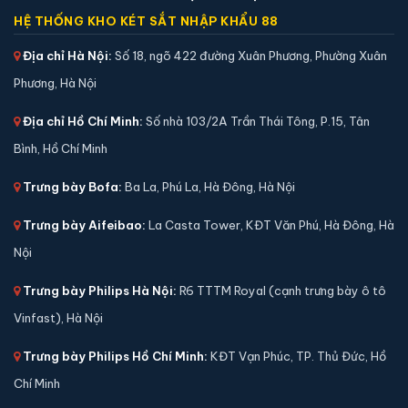
HỆ THỐNG KHO KÉT SẮT NHẬP KHẨU 88
Địa chỉ Hà Nội:
Số 18, ngõ 422 đường Xuân Phương, Phường Xuân
Phương, Hà Nội
Địa chỉ Hồ Chí Minh:
Số nhà 103/2A Trần Thái Tông, P.15, Tân
Bình, Hồ Chí Minh
Trưng bày Bofa:
Ba La, Phú La, Hà Đông, Hà Nội
Trưng bày Aifeibao:
La Casta Tower, KĐT Văn Phú, Hà Đông, Hà
Nội
Két sắt Bofa BGX-5D1-60S1 điện tử chính hãng
Trưng bày Philips Hà Nội:
R6 TTTM Royal (cạnh trưng bày ô tô
📐 Kích thước:
53 x 40 x 32 cm
Vinfast), Hà Nội
⚖️ Trọng lượng:
35 kg
🔒 Khoá:
Khóa điện tử
Trưng bày Philips Hồ Chí Minh:
KĐT Vạn Phúc, TP. Thủ Đức, Hồ
🛡️ Bảo hành:
36 tháng
Chí Minh
5,900,000 đ