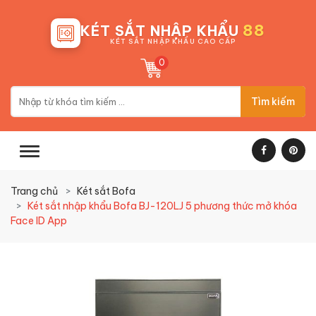
88
KÉT SẮT NHẬP KHẨU
KÉT SẮT NHẬP KHẨU CAO CẤP
0
Tìm kiếm
Trang chủ
Két sắt Bofa
Két sắt nhập khẩu Bofa BJ-120LJ 5 phương thức mở khóa
Face ID App