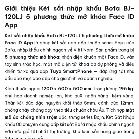
Giới thiệu Két sắt nhập khẩu Bofa BJ-
120LJ 5 phương thức mở khóa Face ID
App
Két sắt nhập khẩu Bofa BJ-120LJ 5 phương thức mở khóa
Face ID App
là dòng két sắt cao cấp thuộc series Bojin của
Bofa, nhập khẩu chính ngạch về Việt Nam. Sản phẩm trang bị
5 phương thức mở khóa
: nhận diện khuôn mặt Face ID, vân
tay sinh trắc học, mật mã điện tử, khóa cơ dự phòng và điều
khiển từ xa qua app
Tuya SmartPhone
— đáp ứng tốt nhu
cầu bảo mật cao cấp cho gia đình và doanh nghiệp.
Kích thước ngoài
1200 x 600 x 500 mm
, trọng lượng
196 kg
,
phù hợp doanh nghiệp lớn, kho quỹ, ngân hàng, tiệm vàng.
Thân két đúc đặc nguyên khối thép 5mm, cánh cửa 12mm,
chống cháy chống cạy theo tiêu chuẩn châu Âu. Tích hợp
mật
mã ảo chống nhìn trộm
đặc trưng series Bojin. Két Sắt Nhập
Khẩu 88 chuyên cung cấp két sắt Bofa nhập khẩu chính ngạch
với mức giá tốt nhất thị trường, kho luôn sẵn hàng giao trong
24h trên toàn quốc.