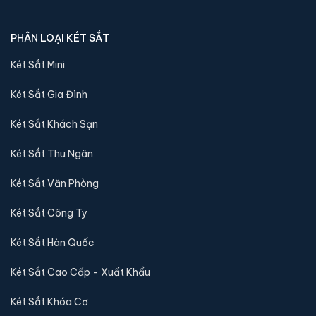
PHÂN LOẠI KÉT SẮT
Két Sắt Mini
Két Sắt Gia Đình
Két sắt mini Bofa BGX-5D1-30S1 điện tử chính hãng
Két Sắt Khách Sạn
📐 Kích thước:
30 x 37.5 x 30 cm
⚖️ Trọng lượng:
15 kg
Két Sắt Thu Ngân
🔒 Khoá:
Khóa điện tử
Két Sắt Văn Phòng
🛡️ Bảo hành:
36 tháng
3,600,000 đ
Két Sắt Công Ty
Xem chi tiết →
Két Sắt Hàn Quốc
Két Sắt Cao Cấp - Xuất Khẩu
Két Sắt Khóa Cơ