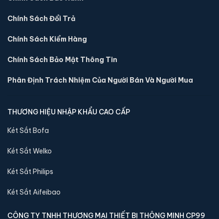
Chính Sách Đổi Trả
Chính Sách Kiểm Hàng
Chính Sách Bảo Mật Thông Tin
Phân Định Trách Nhiệm Của Người Bán Và Người Mua
THƯƠNG HIỆU NHẬP KHẨU CAO CẤP
Két sắt mini Bofa ZB-30DJ vân tay chính hãng
Két Sắt Bofa
📐 Kích thước:
30 x 36.5 x 30 cm
Két Sắt Welko
⚖️ Trọng lượng:
16 kg
🔒 Khoá:
Khóa vân tay
Két Sắt Philips
🛡️ Bảo hành:
36 tháng
Két Sắt Aifeibao
5,400,000 đ
Xem chi tiết →
CÔNG TY TNHH THƯƠNG MẠI THIẾT BỊ THÔNG MINH CP99