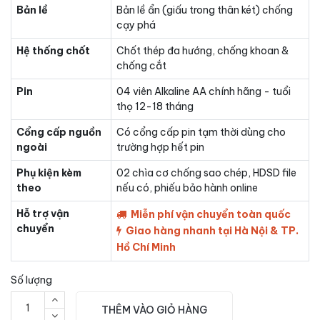
Bản lề
Bản lề ẩn (giấu trong thân két) chống
cạy phá
Hệ thống chốt
Chốt thép đa hướng, chống khoan &
chống cắt
Pin
04 viên Alkaline AA chính hãng - tuổi
thọ 12-18 tháng
Cổng cấp nguồn
Có cổng cấp pin tạm thời dùng cho
ngoài
trường hợp hết pin
Phụ kiện kèm
02 chìa cơ chống sao chép, HDSD file
theo
nếu có, phiếu bảo hành online
Hỗ trợ vận
Miễn phí vận chuyển toàn quốc
chuyển
Giao hàng nhanh tại Hà Nội & TP.
Hồ Chí Minh
Số lượng
THÊM VÀO GIỎ HÀNG