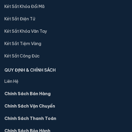
Két Sắt Khóa Đổi Mã
Két Sắt Điện Tử
Két Sắt Khóa Vân Tay
Két Sắt Tiệm Vàng
Két Sắt Công Đức
Két sắt mini Bofa BGX-5D1-45S1 điện tử chính hãng
📐 Kích thước:
45 x 40 x 32 cm
QUY ĐỊNH & CHÍNH SÁCH
⚖️ Trọng lượng:
20 kg
Liên Hệ
🔒 Khoá:
Khóa điện tử
🛡️ Bảo hành:
36 tháng
Chính Sách Bán Hàng
4,800,000 đ
Chính Sách Vận Chuyển
Xem chi tiết →
Chính Sách Thanh Toán
Chính Sách Bảo Hành