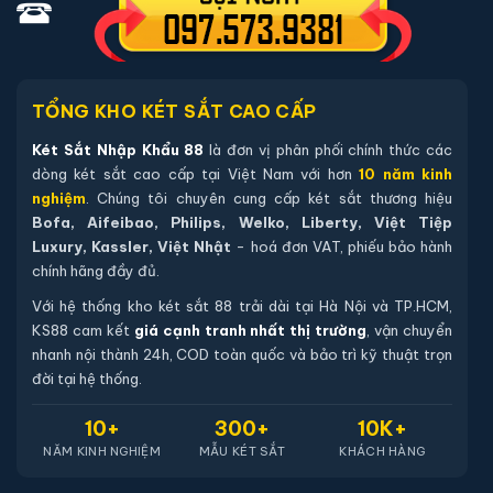
trước với chúng tôi để kiểm tra mẫu sản phẩm của
quý khách hàng còn hàng tại hệ thống kho không, nếu
còn hàng chúng tôi sẽ báo lại để quý khách hàng có
thể qua xem trực tiếp, trường hợp không có két sắt
TỔNG KHO KÉT SẮT CAO CẤP
nhập khẩu 88 sẽ báo lại và chuyển kho còn sản phẩm
Két Sắt Nhập Khẩu 88
là đơn vị phân phối chính thức các
tới quý khách
dòng két sắt cao cấp tại Việt Nam với hơn
10 năm kinh
nghiệm
. Chúng tôi chuyên cung cấp két sắt thương hiệu
Bofa, Aifeibao, Philips, Welko, Liberty, Việt Tiệp
Sản phẩm cùng dòng Két sắt Bofa
Luxury, Kassler, Việt Nhật
- hoá đơn VAT, phiếu bảo hành
chính hãng đầy đủ.
Khám phá thêm các mẫu thuộc dòng
Két sắt Bofa
để tiện so
sánh kích thước, công nghệ khoá và mức giá trước khi đặt
Với hệ thống kho két sắt 88 trải dài tại Hà Nội và TP.HCM,
hàng.
KS88 cam kết
giá cạnh tranh nhất thị trường
, vận chuyển
nhanh nội thành 24h, COD toàn quốc và bảo trì kỹ thuật trọn
đời tại hệ thống.
10+
300+
10K+
NĂM KINH NGHIỆM
MẪU KÉT SẮT
KHÁCH HÀNG