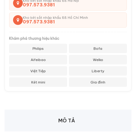
Kho két sắt nhập khẩu 88 Hà Nội
097.573.9381
Kho két sắt nhập khẩu 88 Hồ Chí Minh
097.573.9381
Khám phá thương hiệu khác
Philips
Bofa
Aifeibao
Welko
Việt Tiệp
Liberty
Két mini
Gia đình
MÔ TẢ