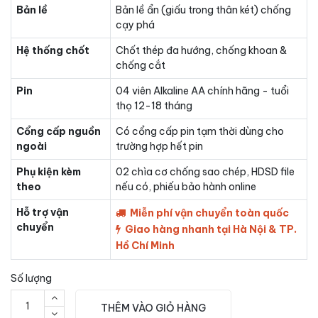
Bản lề
Bản lề ẩn (giấu trong thân két) chống
cạy phá
Hệ thống chốt
Chốt thép đa hướng, chống khoan &
chống cắt
Pin
04 viên Alkaline AA chính hãng - tuổi
thọ 12-18 tháng
Cổng cấp nguồn
Có cổng cấp pin tạm thời dùng cho
ngoài
trường hợp hết pin
Phụ kiện kèm
02 chìa cơ chống sao chép, HDSD file
theo
nếu có, phiếu bảo hành online
Hỗ trợ vận
Miễn phí vận chuyển toàn quốc
chuyển
Giao hàng nhanh tại Hà Nội & TP.
Hồ Chí Minh
Số lượng
THÊM VÀO GIỎ HÀNG