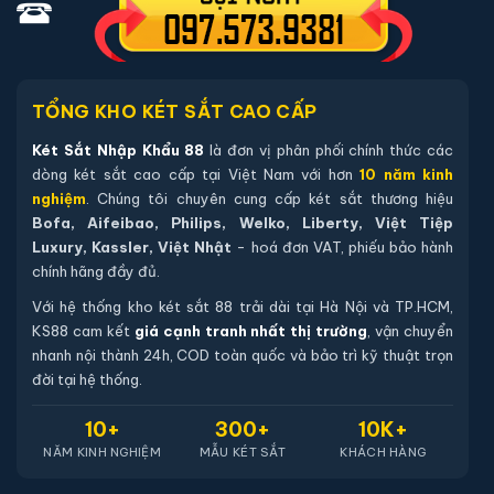
trước với chúng tôi để kiểm tra mẫu sản phẩm của
quý khách hàng còn hàng tại hệ thống kho không, nếu
còn hàng chúng tôi sẽ báo lại để quý khách hàng có
thể qua xem trực tiếp, trường hợp không có két sắt
TỔNG KHO KÉT SẮT CAO CẤP
nhập khẩu 88 sẽ báo lại và chuyển kho còn sản phẩm
Két Sắt Nhập Khẩu 88
là đơn vị phân phối chính thức các
tới quý khách
dòng két sắt cao cấp tại Việt Nam với hơn
10 năm kinh
nghiệm
. Chúng tôi chuyên cung cấp két sắt thương hiệu
Bofa, Aifeibao, Philips, Welko, Liberty, Việt Tiệp
Sản phẩm cùng dòng Két sắt Bofa
Luxury, Kassler, Việt Nhật
- hoá đơn VAT, phiếu bảo hành
chính hãng đầy đủ.
Khám phá thêm các mẫu thuộc dòng
Két sắt Bofa
để tiện so
sánh kích thước, công nghệ khoá và mức giá trước khi đặt
Với hệ thống kho két sắt 88 trải dài tại Hà Nội và TP.HCM,
hàng.
KS88 cam kết
giá cạnh tranh nhất thị trường
, vận chuyển
nhanh nội thành 24h, COD toàn quốc và bảo trì kỹ thuật trọn
đời tại hệ thống.
10+
300+
10K+
NĂM KINH NGHIỆM
MẪU KÉT SẮT
KHÁCH HÀNG