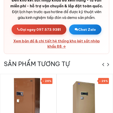
Đến kho két sắt nhập khẩu 88 xem hàng - tư vấn
miễn phí - hỗ trợ vận chuyển & lắp đặt toàn quốc.
Đặt lịch hẹn trước qua hotline để được kỹ thuật viên
Ưu điểm Két sắt nhập khẩu Bofa BJ-150LJ
giàu kinh nghiệm tiếp đón và demo sản phẩm.
5 phương thức mở khóa Face ID App
Gọi ngay 097.573.9381
Chat Zalo
Bảo mật 5 lớp:
Vượt trội so với các dòng chỉ 2-3 phương
thức.
Xem bản đồ & chi tiết hệ thống kho két sắt nhập
Mật mã ảo chống nhìn trộm:
Đặc trưng series Bojin.
khẩu 88 →
Cảnh báo từ xa qua app Tuya:
Quản lý két 24/7.
Nhập khẩu chính ngạch:
Hàng có CO/CQ, hóa đơn VAT
SẢN PHẨM TƯƠNG TỰ
đầy đủ.
Nội thất nỉ nhung cao cấp.
Bảo hành 36 tháng,
Két Sắt Nhập Khẩu 88 giao + lắp đặt
- 26%
- 29%
toàn quốc.
Phụ kiện kèm theo Két sắt nhập khẩu
Bofa BJ-150LJ 5 phương thức mở khóa