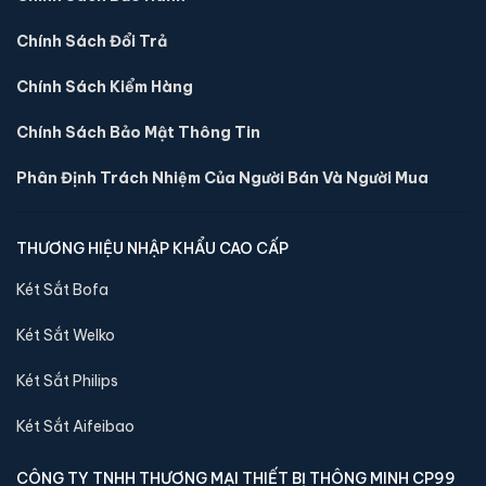
Chính Sách Đổi Trả
Chính Sách Kiểm Hàng
Chính Sách Bảo Mật Thông Tin
Phân Định Trách Nhiệm Của Người Bán Và Người Mua
THƯƠNG HIỆU NHẬP KHẨU CAO CẤP
Két sắt mini Bofa ZB-30DJ vân tay chính hãng
Két Sắt Bofa
📐 Kích thước:
30 x 36.5 x 30 cm
Két Sắt Welko
⚖️ Trọng lượng:
16 kg
🔒 Khoá:
Khóa vân tay
Két Sắt Philips
🛡️ Bảo hành:
36 tháng
Két Sắt Aifeibao
5,400,000 đ
Xem chi tiết →
CÔNG TY TNHH THƯƠNG MẠI THIẾT BỊ THÔNG MINH CP99