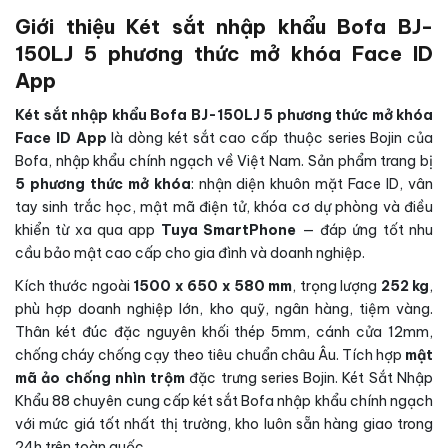
Giới thiệu Két sắt nhập khẩu Bofa BJ-
150LJ 5 phương thức mở khóa Face ID
App
Két sắt nhập khẩu Bofa BJ-150LJ 5 phương thức mở khóa
Face ID App
là dòng két sắt cao cấp thuộc series Bojin của
Bofa, nhập khẩu chính ngạch về Việt Nam. Sản phẩm trang bị
5 phương thức mở khóa
: nhận diện khuôn mặt Face ID, vân
tay sinh trắc học, mật mã điện tử, khóa cơ dự phòng và điều
khiển từ xa qua app
Tuya SmartPhone
— đáp ứng tốt nhu
cầu bảo mật cao cấp cho gia đình và doanh nghiệp.
Kích thước ngoài
1500 x 650 x 580 mm
, trọng lượng
252 kg
,
phù hợp doanh nghiệp lớn, kho quỹ, ngân hàng, tiệm vàng.
Thân két đúc đặc nguyên khối thép 5mm, cánh cửa 12mm,
chống cháy chống cạy theo tiêu chuẩn châu Âu. Tích hợp
mật
mã ảo chống nhìn trộm
đặc trưng series Bojin. Két Sắt Nhập
Khẩu 88 chuyên cung cấp két sắt Bofa nhập khẩu chính ngạch
với mức giá tốt nhất thị trường, kho luôn sẵn hàng giao trong
24h trên toàn quốc.