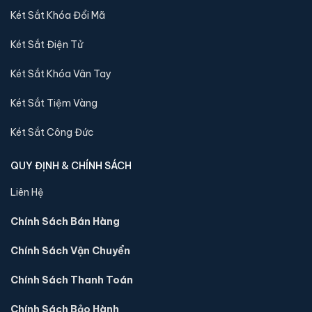
Két Sắt Khóa Đổi Mã
Két Sắt Điện Tử
Két Sắt Khóa Vân Tay
Két Sắt Tiệm Vàng
Két Sắt Công Đức
Két sắt mini Bofa BGX-5D1-45S1 điện tử chính hãng
📐 Kích thước:
45 x 40 x 32 cm
QUY ĐỊNH & CHÍNH SÁCH
⚖️ Trọng lượng:
20 kg
Liên Hệ
🔒 Khoá:
Khóa điện tử
🛡️ Bảo hành:
36 tháng
Chính Sách Bán Hàng
4,800,000 đ
Chính Sách Vận Chuyển
Xem chi tiết →
Chính Sách Thanh Toán
Chính Sách Bảo Hành