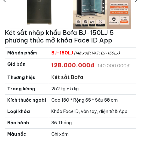
Két sắt nhập khẩu Bofa BJ-150LJ 5
phương thức mở khóa Face ID App
Mã sản phẩm
BJ-150LJ
(Mã xuất VAT: BJ-150LJ)
Giá bán
128.000.000đ
140.000.000đ
Két sắt Bofa
Thương hiệu
Trong lượng
252 kg ± 5 kg
Kích thước ngoài
Cao 150 * Rộng 65 * Sâu 58 cm
Loại khóa
Khóa Face ID, vân tay, điện tử & App
Bảo hành
36 Tháng
Màu sắc
Ghi xám