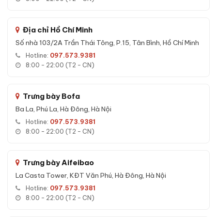
Loại khóa:
Face ID + vân tay + điện tử + cơ + App Tuya
SmartPhone
Địa chỉ Hồ Chí Minh
Hệ thống báo động:
Báo trộm + báo sai mật mã (kép)
Số nhà 103/2A Trần Thái Tông, P.15, Tân Bình, Hồ Chí Minh
Độ dày thép thân:
5 mm
Hotline:
097.573.9381
Độ dày thép cửa:
12 mm
8:00 - 22:00 (T2 - CN)
Chốt khóa:
4 chốt Φ22mm
Màu sắc:
Ghi xám
Trưng bày Bofa
Bảo hành:
36 tháng
Ba La, Phú La, Hà Đông, Hà Nội
Hotline:
097.573.9381
Tính năng Két sắt nhập khẩu Bofa BJ-
8:00 - 22:00 (T2 - CN)
150LJ 5 phương thức mở khóa Face ID
App
Trưng bày Aifeibao
5 phương thức mở khóa:
La Casta Tower, KĐT Văn Phú, Hà Đông, Hà Nội
Hotline:
097.573.9381
Face ID:
Nhận diện khuôn mặt 0.3s.
8:00 - 22:00 (T2 - CN)
Vân tay:
Cảm biến sinh trắc học, lưu 100 vân tay.