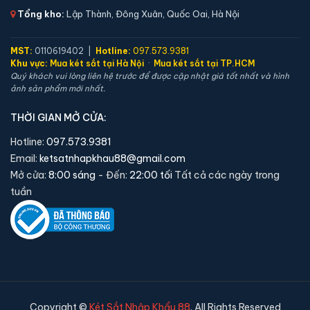
Tổng kho:
Lập Thành, Đông Xuân, Quốc Oai, Hà Nội
Xem chi tiết →
MST:
0110619402 |
Hotline:
097.573.9381
Khu vực:
Mua két sắt tại Hà Nội
·
Mua két sắt tại TP.HCM
Quý khách vui lòng liên hệ trước để được cập nhật giá tốt nhất và hình
ảnh sản phẩm mới nhất.
THỜI GIAN MỞ CỬA:
Hotline:
097.573.9381
Email:
ketsatnhapkhau88@gmail.com
Mở cửa:
8:00 sáng
- Đến:
22:00 tối
Tất cả các ngày trong
tuần
Két sắt mini Bofa ZB-35DJ vân tay chính hãng
📐 Kích thước:
35 x 36.5 x 32 cm
⚖️ Trọng lượng:
17 kg
🔒 Khoá:
Khóa vân tay
Copyright ©
Két Sắt Nhập Khẩu 88
. All Rights Reserved