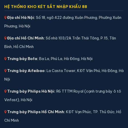
HỆ THỐNG KHO KÉT SẮT NHẬP KHẨU 88
Địa chỉ Hà Nội:
Số 18, ngõ 422 đường Xuân Phương, Phường Xuân
Phương, Hà Nội
Địa chỉ Hồ Chí Minh:
Số nhà 103/2A Trần Thái Tông, P.15, Tân
Bình, Hồ Chí Minh
Trưng bày Bofa:
Ba La, Phú La, Hà Đông, Hà Nội
Trưng bày Aifeibao:
La Casta Tower, KĐT Văn Phú, Hà Đông, Hà
Nội
Két sắt Bofa BGX-5D1-60S1 điện tử chính hãng
Trưng bày Philips Hà Nội:
R6 TTTM Royal (cạnh trưng bày ô tô
📐 Kích thước:
53 x 40 x 32 cm
Vinfast), Hà Nội
⚖️ Trọng lượng:
35 kg
🔒 Khoá:
Khóa điện tử
Trưng bày Philips Hồ Chí Minh:
KĐT Vạn Phúc, TP. Thủ Đức, Hồ
🛡️ Bảo hành:
36 tháng
Chí Minh
5,900,000 đ