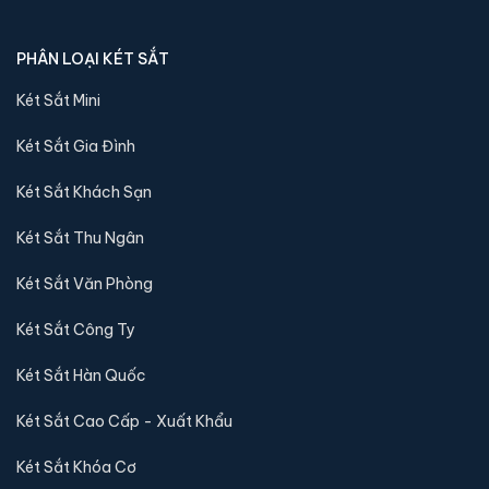
PHÂN LOẠI KÉT SẮT
Két Sắt Mini
Két Sắt Gia Đình
Két sắt mini Bofa BGX-5D1-30S1 điện tử chính hãng
Két Sắt Khách Sạn
📐 Kích thước:
30 x 37.5 x 30 cm
⚖️ Trọng lượng:
15 kg
Két Sắt Thu Ngân
🔒 Khoá:
Khóa điện tử
Két Sắt Văn Phòng
🛡️ Bảo hành:
36 tháng
3,600,000 đ
Két Sắt Công Ty
Xem chi tiết →
Két Sắt Hàn Quốc
Két Sắt Cao Cấp - Xuất Khẩu
Két Sắt Khóa Cơ