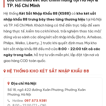
TP. Hồ Chí Minh
- Thân két đúc đặc nguyên khối từ thép cường lực dày 5mm,
sơn nano 3 lớp chống trầy xước.
Hệ thống
Két Sắt Nhập Khẩu 88 (KS88)
có
kho két sắt
- Cánh cửa thép đặc dày 12mm, 4 chốt khóa thép Φ22mm
nhập khẩu 88 trưng bày theo từng thương hiệu
tại Hà Nội
khóa đa điểm 4 hướng.
và TP. Hồ Chí Minh. Khách hàng có thể đến trực tiếp để xem
hàng thực tế, kiểm tra cơ khí khoá, trải nghiệm thao tác mở/
- Bản lề cửa giấu kín bên trong thân két.
đóng và so sánh các dòng két sắt nhập khẩu (Bofa, Aifeibao,
- Khoang chứa lót nội thất nỉ cao cấp, chia 4 khoang chính + 1
Philips, Welko, Liberty...) trước khi quyết định mua. Mọi kho
khoang bí mật + 1 ngăn kéo có khóa phụ.
két sắt nhập khẩu 88 đều mở cửa
8:00 - 22:00 tất cả các
- Đèn LED tự sáng khi mở cửa, cảm biến rung 3 trục báo động.
ngày trong tuần
, hỗ trợ tư vấn miễn phí, lắp đặt tận nơi và
giao hàng COD toàn quốc.
Đặc tính kỹ thuật Két sắt nhập khẩu Bofa
HỆ THỐNG KHO KÉT SẮT NHẬP KHẨU 88
BJ-150LJ 5 phương thức mở khóa Face ID
App
Địa chỉ Hà Nội
Model:
BJ-150LJ
Số 18, ngõ 422 đường Xuân Phương, Phường Xuân
Phương, Hà Nội
Trọng lượng:
252 kg
Hotline:
097.573.9381
Kích thước ngoài (CxRxS):
1500 x 650 x 580 mm
8:00 - 22:00 (T2 - CN)