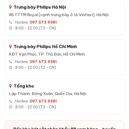
Mật mã điện tử:
Mật mã ảo chống nhìn trộm
.
Trưng bày Philips Hà Nội
Khóa cơ:
Chìa dự phòng khi mất điện.
R6 TTTM Royal (cạnh trưng bày ô tô Vinfast), Hà Nội
App Tuya:
Mở qua điện thoại, notification, phân quyền.
Hotline:
097.573.9381
Bảo mật nâng cao:
8:00 - 22:00 (T2 - CN)
Mật mã uy hiếp — gửi SOS âm thầm khi bị ép.
Báo động kép khi sai mật mã quá 3 lần.
Trưng bày Philips Hồ Chí Minh
KĐT Vạn Phúc, TP. Thủ Đức, Hồ Chí Minh
Khoang bí mật riêng cho tài sản giá trị cao.
Hotline:
097.573.9381
Vách ngăn tháo rời linh hoạt.
8:00 - 22:00 (T2 - CN)
Tổng kho
Lập Thành, Đông Xuân, Quốc Oai, Hà Nội
Hotline:
097.573.9381
8:00 - 22:00 (T2 - CN)