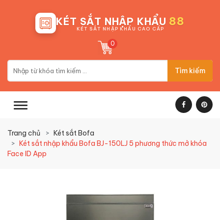
88
KÉT SẮT NHẬP KHẨU
KÉT SẮT NHẬP KHẨU CAO CẤP
0
Tìm kiếm
Trang chủ
Két sắt Bofa
Két sắt nhập khẩu Bofa BJ-150LJ 5 phương thức mở khóa
Face ID App