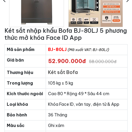
Két sắt nhập khẩu Bofa BJ-80LJ 5 phương
thức mở khóa Face ID App
Mã sản phẩm
BJ-80LJ
(Mã xuất VAT: BJ-80LJ)
Giá bán
52.900.000đ
58.000.000đ
Két sắt Bofa
Thương hiệu
Trong lượng
105 kg ± 5 kg
Kích thước ngoài
Cao 80 * Rộng 49 * Sâu 44 cm
Loại khóa
Khóa Face ID, vân tay, điện tử & App
Bảo hành
36 Tháng
Màu sắc
Ghi xám