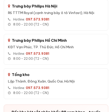
Bảo mật nâng cao:
Trưng bày Philips Hà Nội
Mật mã uy hiếp — gửi SOS âm thầm khi bị ép.
R6 TTTM Royal (cạnh trưng bày ô tô Vinfast), Hà Nội
Báo động kép khi sai mật mã quá 3 lần.
Hotline:
097.573.9381
8:00 - 22:00 (T2 - CN)
Khoang bí mật riêng cho tài sản giá trị cao.
Vách ngăn tháo rời linh hoạt.
Trưng bày Philips Hồ Chí Minh
KĐT Vạn Phúc, TP. Thủ Đức, Hồ Chí Minh
Hotline:
097.573.9381
8:00 - 22:00 (T2 - CN)
Tổng kho
Lập Thành, Đông Xuân, Quốc Oai, Hà Nội
Hotline:
097.573.9381
8:00 - 22:00 (T2 - CN)
Ưu điểm Két sắt nhập khẩu Bofa BJ-80LJ