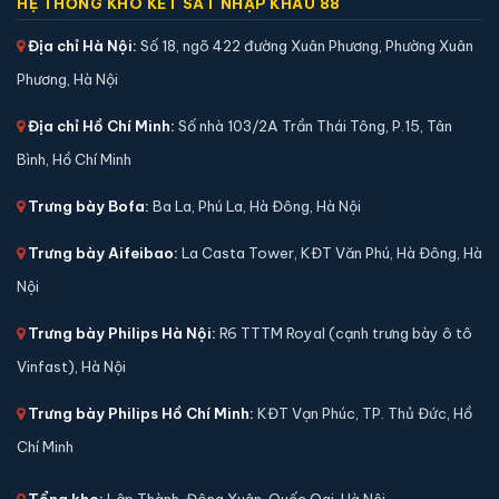
HỆ THỐNG KHO KÉT SẮT NHẬP KHẨU 88
Địa chỉ Hà Nội:
Số 18, ngõ 422 đường Xuân Phương, Phường Xuân
Phương, Hà Nội
Địa chỉ Hồ Chí Minh:
Số nhà 103/2A Trần Thái Tông, P.15, Tân
Bình, Hồ Chí Minh
Trưng bày Bofa:
Ba La, Phú La, Hà Đông, Hà Nội
Két sắt Bofa BGX-5D1-60S1 điện tử chính hãng
Trưng bày Aifeibao:
La Casta Tower, KĐT Văn Phú, Hà Đông, Hà
📐 Kích thước:
53 x 40 x 32 cm
Nội
⚖️ Trọng lượng:
35 kg
Trưng bày Philips Hà Nội:
R6 TTTM Royal (cạnh trưng bày ô tô
🔒 Khoá:
Khóa điện tử
Vinfast), Hà Nội
🛡️ Bảo hành:
36 tháng
5,900,000 đ
Trưng bày Philips Hồ Chí Minh:
KĐT Vạn Phúc, TP. Thủ Đức, Hồ
Xem chi tiết →
Chí Minh
Tổng kho:
Lập Thành, Đông Xuân, Quốc Oai, Hà Nội