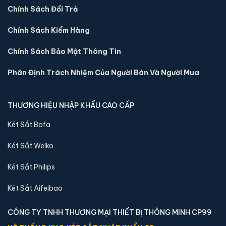
Chính Sách Đổi Trả
Chính Sách Kiểm Hàng
Chính Sách Bảo Mật Thông Tin
Phân Định Trách Nhiệm Của Người Bán Và Người Mua
Két sắt mini Bofa ZB-30DJ vân tay chính hãng
📐 Kích thước:
30 x 36.5 x 30 cm
THƯƠNG HIỆU NHẬP KHẨU CAO CẤP
⚖️ Trọng lượng:
16 kg
Két Sắt Bofa
🔒 Khoá:
Khóa vân tay
🛡️ Bảo hành:
36 tháng
Két Sắt Welko
5,400,000 đ
Két Sắt Philips
Xem chi tiết →
Két Sắt Aifeibao
CÔNG TY TNHH THƯƠNG MẠI THIẾT BỊ THÔNG MINH CP99