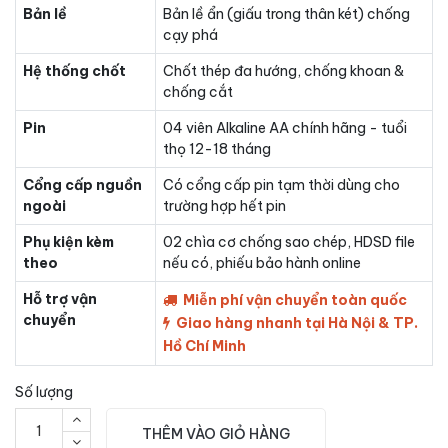
Bản lề
Bản lề ẩn (giấu trong thân két) chống
cạy phá
Hệ thống chốt
Chốt thép đa hướng, chống khoan &
chống cắt
Pin
04 viên Alkaline AA chính hãng - tuổi
thọ 12-18 tháng
Cổng cấp nguồn
Có cổng cấp pin tạm thời dùng cho
ngoài
trường hợp hết pin
Phụ kiện kèm
02 chìa cơ chống sao chép, HDSD file
theo
nếu có, phiếu bảo hành online
Hỗ trợ vận
Miễn phí vận chuyển toàn quốc
chuyển
Giao hàng nhanh tại Hà Nội & TP.
Hồ Chí Minh
Số lượng
THÊM VÀO GIỎ HÀNG