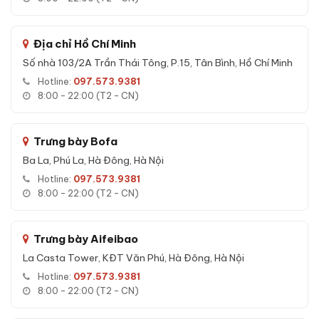
Hệ thống báo động:
Báo trộm + báo sai mật mã (kép)
Độ dày thép thân:
5 mm
Địa chỉ Hồ Chí Minh
Độ dày thép cửa:
12 mm
Số nhà 103/2A Trần Thái Tông, P.15, Tân Bình, Hồ Chí Minh
Chốt khóa:
4 chốt Φ22mm
Hotline:
097.573.9381
Màu sắc:
Ghi xám
8:00 - 22:00 (T2 - CN)
Bảo hành:
36 tháng
Trưng bày Bofa
Tính năng Két sắt nhập khẩu Bofa BJ-
Ba La, Phú La, Hà Đông, Hà Nội
80LJ 5 phương thức mở khóa Face ID App
Hotline:
097.573.9381
8:00 - 22:00 (T2 - CN)
5 phương thức mở khóa:
Face ID:
Nhận diện khuôn mặt 0.3s.
Trưng bày Aifeibao
Vân tay:
Cảm biến sinh trắc học, lưu 100 vân tay.
La Casta Tower, KĐT Văn Phú, Hà Đông, Hà Nội
Mật mã điện tử:
Mật mã ảo chống nhìn trộm
.
Hotline:
097.573.9381
Khóa cơ:
Chìa dự phòng khi mất điện.
8:00 - 22:00 (T2 - CN)
App Tuya:
Mở qua điện thoại, notification, phân quyền.