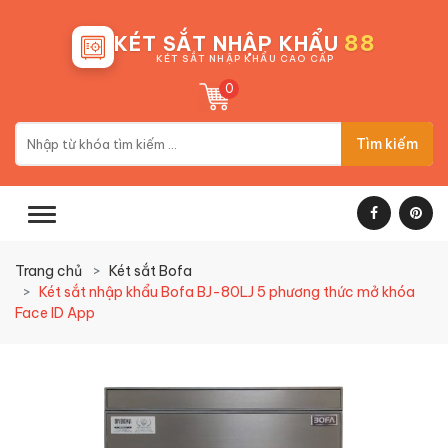
88
KÉT SẮT NHẬP KHẨU
KÉT SẮT NHẬP KHẨU CAO CẤP
0
Tìm kiếm
Trang chủ
Két sắt Bofa
Két sắt nhập khẩu Bofa BJ-80LJ 5 phương thức mở khóa
Face ID App