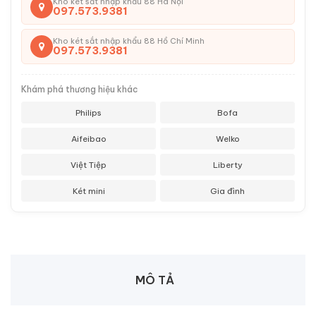
Kho két sắt nhập khẩu 88 Hà Nội
097.573.9381
Kho két sắt nhập khẩu 88 Hồ Chí Minh
097.573.9381
Khám phá thương hiệu khác
Philips
Bofa
Aifeibao
Welko
Việt Tiệp
Liberty
Két mini
Gia đình
MÔ TẢ