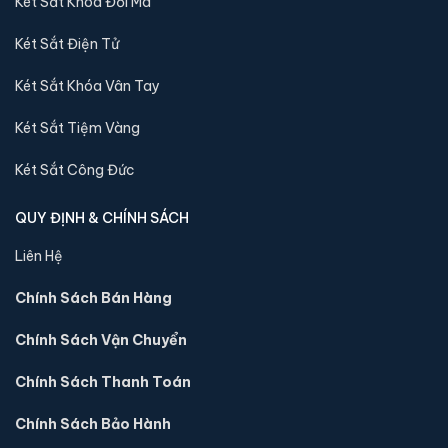
Két Sắt Khóa Đổi Mã
Két Sắt Điện Tử
Két Sắt Khóa Vân Tay
Két sắt mini Bofa BGX-5D1-45S1 điện tử chính hãng
Két Sắt Tiệm Vàng
📐 Kích thước:
45 x 40 x 32 cm
Két Sắt Công Đức
⚖️ Trọng lượng:
20 kg
🔒 Khoá:
Khóa điện tử
QUY ĐỊNH & CHÍNH SÁCH
🛡️ Bảo hành:
36 tháng
Liên Hệ
4,800,000 đ
Chính Sách Bán Hàng
Xem chi tiết →
Chính Sách Vận Chuyển
Chính Sách Thanh Toán
Chính Sách Bảo Hành