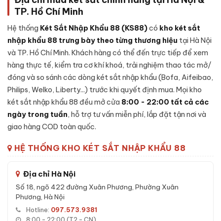
TP. Hồ Chí Minh
- Cánh cửa thép đặc dày 12mm, 4 chốt khóa thép Φ22mm
khóa đa điểm 4 hướng.
Hệ thống
Két Sắt Nhập Khẩu 88 (KS88)
có
kho két sắt
- Bản lề cửa giấu kín bên trong thân két.
nhập khẩu 88 trưng bày theo từng thương hiệu
tại Hà Nội
và TP. Hồ Chí Minh. Khách hàng có thể đến trực tiếp để xem
- Khoang chứa lót nội thất nỉ cao cấp, chia 3 khoang chính + 1
hàng thực tế, kiểm tra cơ khí khoá, trải nghiệm thao tác mở/
khoang bí mật + 1 ngăn kéo có khóa phụ.
đóng và so sánh các dòng két sắt nhập khẩu (Bofa, Aifeibao,
- Đèn LED tự sáng khi mở cửa, cảm biến rung 3 trục báo động.
Philips, Welko, Liberty...) trước khi quyết định mua. Mọi kho
két sắt nhập khẩu 88 đều mở cửa
8:00 - 22:00 tất cả các
Đặc tính kỹ thuật Két sắt nhập khẩu Bofa
ngày trong tuần
, hỗ trợ tư vấn miễn phí, lắp đặt tận nơi và
BJ-80LJ 5 phương thức mở khóa Face ID
giao hàng COD toàn quốc.
App
HỆ THỐNG KHO KÉT SẮT NHẬP KHẨU 88
Model:
BJ-80LJ
Trọng lượng:
105 kg
Địa chỉ Hà Nội
Kích thước ngoài (CxRxS):
800 x 490 x 440 mm
Số 18, ngõ 422 đường Xuân Phương, Phường Xuân
Phương, Hà Nội
Loại khóa:
Face ID + vân tay + điện tử + cơ + App Tuya
Hotline:
097.573.9381
SmartPhone
8:00 - 22:00 (T2 - CN)