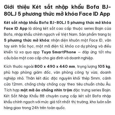
Giới thiệu Két sắt nhập khẩu Bofa BJ-
80LJ 5 phương thức mở khóa Face ID App
Két sắt nhập khẩu Bofa BJ-80LJ 5 phương thức mở khóa
Face ID App
là dòng két sắt cao cấp thuộc series Bojin của
Bofa, nhập khẩu chính ngạch về Việt Nam. Sản phẩm trang bị
5 phương thức mở khóa
: nhận diện khuôn mặt Face ID, vân
tay sinh trắc học, mật mã điện tử, khóa cơ dự phòng và điều
khiển từ xa qua app
Tuya SmartPhone
— đáp ứng tốt nhu
cầu bảo mật cao cấp cho gia đình và doanh nghiệp.
Kích thước ngoài
800 x 490 x 440 mm
, trọng lượng
105 kg
,
phù hợp phòng giám đốc, văn phòng công ty vừa, doanh
nghiệp nhỏ. Thân két đúc đặc nguyên khối thép 5mm, cánh
cửa 12mm, chống cháy chống cạy theo tiêu chuẩn châu Âu.
Tích hợp
mật mã ảo chống nhìn trộm
đặc trưng series Bojin.
Két Sắt Nhập Khẩu 88 chuyên cung cấp két sắt Bofa nhập
khẩu chính ngạch với mức giá tốt nhất thị trường, kho luôn sẵn
hàng giao trong 24h trên toàn quốc.