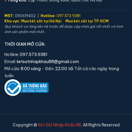
MST:
0110619402 |
Hotline:
097.573.9381
Khu vực:
Mua két sắt tại Hà Nội
·
Mua két sắt tại TP.HCM
Quý khách vui lòng liên hệ trước để được cập nhật giá tốt nhất và hình
ảnh sản phẩm mới nhất.
THỜI GIAN MỞ CỬA:
Hotline:
097.573.9381
Email:
ketsatnhapkhau88@gmail.com
Mở cửa:
8:00 sáng
- Đến:
22:00 tối
Tất cả các ngày trong
tuần
Két sắt mini Bofa ZB-35DJ vân tay chính hãng
📐 Kích thước:
35 x 36.5 x 32 cm
⚖️ Trọng lượng:
17 kg
🔒 Khoá:
Khóa vân tay
🛡️ Bảo hành:
36 tháng
6,250,000 đ
Copyright ©
Két Sắt Nhập Khẩu 88
. All Rights Reserved