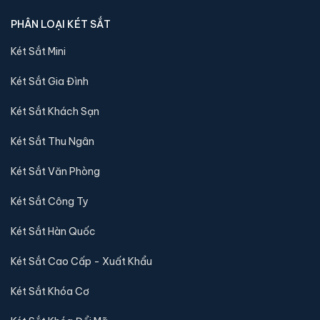
PHÂN LOẠI KÉT SẮT
Két Sắt Mini
Két sắt mini Bofa BGX-5D1-30S1 điện tử chính hãng
📐 Kích thước:
30 x 37.5 x 30 cm
Két Sắt Gia Đình
⚖️ Trọng lượng:
15 kg
Két Sắt Khách Sạn
🔒 Khoá:
Khóa điện tử
🛡️ Bảo hành:
36 tháng
Két Sắt Thu Ngân
3,600,000 đ
Két Sắt Văn Phòng
Xem chi tiết →
Két Sắt Công Ty
Két Sắt Hàn Quốc
Két Sắt Cao Cấp - Xuất Khẩu
Két Sắt Khóa Cơ