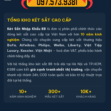
thể qua xem trực tiếp, trường hợp không có két sắt
nhập khẩu 88 sẽ báo lại và chuyển kho còn sản phẩm
tới quý khách
TỔNG KHO KÉT SẮT CAO CẤP
Két Sắt Nhập Khẩu 88
là đơn vị phân phối chính thức các
Sản phẩm cùng dòng Két sắt Bofa
dòng két sắt cao cấp tại Việt Nam với hơn
10 năm kinh
nghiệm
. Chúng tôi chuyên cung cấp két sắt thương hiệu
Khám phá thêm các mẫu thuộc dòng
Két sắt Bofa
để tiện so
Bofa, Aifeibao, Philips, Welko, Liberty, Việt Tiệp
sánh kích thước, công nghệ khoá và mức giá trước khi đặt
Luxury, Kassler, Việt Nhật
- hoá đơn VAT, phiếu bảo hành
hàng.
chính hãng đầy đủ.
Với hệ thống kho két sắt 88 trải dài tại Hà Nội và TP.HCM,
KS88 cam kết
giá cạnh tranh nhất thị trường
, vận chuyển
nhanh nội thành 24h, COD toàn quốc và bảo trì kỹ thuật trọn
đời tại hệ thống.
10+
300+
10K+
NĂM KINH NGHIỆM
MẪU KÉT SẮT
KHÁCH HÀNG