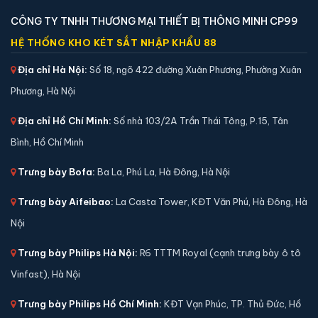
⚖️ Trọng lượng:
15 kg
CÔNG TY TNHH THƯƠNG MẠI THIẾT BỊ THÔNG MINH CP99
🔒 Khoá:
Khóa điện tử
HỆ THỐNG KHO KÉT SẮT NHẬP KHẨU 88
🛡️ Bảo hành:
36 tháng
Địa chỉ Hà Nội:
Số 18, ngõ 422 đường Xuân Phương, Phường Xuân
3,600,000 đ
Phương, Hà Nội
Xem chi tiết →
Địa chỉ Hồ Chí Minh:
Số nhà 103/2A Trần Thái Tông, P.15, Tân
Bình, Hồ Chí Minh
Trưng bày Bofa:
Ba La, Phú La, Hà Đông, Hà Nội
Trưng bày Aifeibao:
La Casta Tower, KĐT Văn Phú, Hà Đông, Hà
Nội
Trưng bày Philips Hà Nội:
R6 TTTM Royal (cạnh trưng bày ô tô
Vinfast), Hà Nội
Trưng bày Philips Hồ Chí Minh:
KĐT Vạn Phúc, TP. Thủ Đức, Hồ