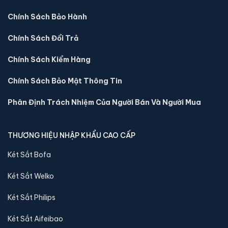
Sản phẩm cùng dòng Két sắt Bofa
Chính Sách Bảo Hành
Khám phá thêm các mẫu thuộc dòng
Két sắt Bofa
để tiện so
Chính Sách Đổi Trả
sánh kích thước, công nghệ khoá và mức giá trước khi đặt
Chính Sách Kiểm Hàng
hàng.
Chính Sách Bảo Mật Thông Tin
Phân Định Trách Nhiệm Của Người Bán Và Người Mua
THƯƠNG HIỆU NHẬP KHẨU CAO CẤP
Két Sắt Bofa
Két Sắt Welko
Két Sắt Philips
Két sắt mini Bofa BGX-5D1-30S1 điện tử chính hãng
Két Sắt Aifeibao
📐 Kích thước:
30 x 37.5 x 30 cm