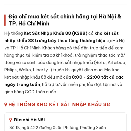
Cấu tạo
Két sắt Bofa BJ-85TG App điện thoại vân tay
điện tử chính hãng
được thiết kế chắc chắn, kết hợp giữa cơ
khí chính xác và vật liệu chất lượng cao:
Địa chỉ mua két sắt chính hãng tại Hà Nội &
TP. Hồ Chí Minh
Khung thép cường lực:
Sử dụng thép cao cấp không rỉ
nguyên khối, đảm bảo khả năng chống đập phá và khoan
Hệ thống
Két Sắt Nhập Khẩu 88 (KS88)
có
kho két sắt
đục cao.
nhập khẩu 88 trưng bày theo từng thương hiệu
tại Hà Nội
Cánh cửa đúc đặc:
Cánh được đúc liền khối, có rãnh
và TP. Hồ Chí Minh. Khách hàng có thể đến trực tiếp để xem
chống cạy, đệm chống khói - duy trì khả năng kín khít
hàng thực tế, kiểm tra cơ khí khoá, trải nghiệm thao tác mở/
trong điều kiện nhiệt độ cao.
đóng và so sánh các dòng két sắt nhập khẩu (Bofa, Aifeibao,
Lớp lõi chống cháy:
Bên trong vỏ ngoài là lớp
bê-tông
Philips, Welko, Liberty...) trước khi quyết định mua. Mọi kho
chống cháy
chuyên dụng kết hợp sợi cách nhiệt - giữ tài
két sắt nhập khẩu 88 đều mở cửa
8:00 - 22:00 tất cả các
sản nguyên vẹn khi xảy ra sự cố hoả hoạn.
ngày trong tuần
, hỗ trợ tư vấn miễn phí, lắp đặt tận nơi và
Cơ cấu khoá:
Khóa vân tay điện tử, được lắp đặt nguyên
giao hàng COD toàn quốc.
cụm từ nhà sản xuất, tích hợp cảnh báo nhập sai liên tục.
HỆ THỐNG KHO KÉT SẮT NHẬP KHẨU 88
Hệ thống chốt:
Chốt thép 4 chiều bằng inox, kích thước
lớn - chống được các công cụ phá khoá thông dụng.
Địa chỉ Hà Nội
Bản lề chìm:
Bản lề đặt ẩn bên trong cánh, không lộ ra
ngoài để tránh bị cắt phá.
Số 18, ngõ 422 đường Xuân Phương, Phường Xuân