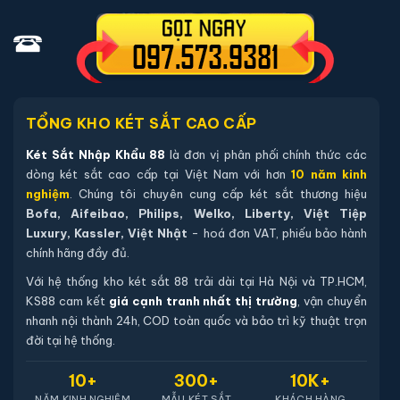
02 chìa khoá cơ chính hãng (chìa thép tôi cao cấp).
04 viên pin Alkaline AA mới chính hãng (đã lắp sẵn, dự
phòng tối thiểu 12 tháng).
Sách hướng dẫn sử dụng tiếng Việt.
Phiếu bảo hành chính hãng (kích hoạt online qua mã sản
TỔNG KHO KÉT SẮT CAO CẤP
phẩm).
Két Sắt Nhập Khẩu 88
là đơn vị phân phối chính thức các
dòng két sắt cao cấp tại Việt Nam với hơn
10 năm kinh
Hướng dẫn mua Két sắt Bofa BJ-85TG
nghiệm
. Chúng tôi chuyên cung cấp két sắt thương hiệu
App điện thoại vân tay điện tử chính hãng
Bofa, Aifeibao, Philips, Welko, Liberty, Việt Tiệp
Luxury, Kassler, Việt Nhật
- hoá đơn VAT, phiếu bảo hành
Mua hàng tại két sắt nhập khẩu 88 bạn có thể
chính hãng đầy đủ.
chon lựa những cách sau:
Với hệ thống kho két sắt 88 trải dài tại Hà Nội và TP.HCM,
Cách 1
: Bạn chọn sản phẩm và ấn vào mua hàng hệ
KS88 cam kết
giá cạnh tranh nhất thị trường
, vận chuyển
nhanh nội thành 24h, COD toàn quốc và bảo trì kỹ thuật trọn
thống sẽ chuyển đến trang checkout. Ở trang check
đời tại hệ thống.
out bạn kiểm tra lại thông tin sản phẩm 1 lần nữa. Nếu
những thông tin đã chính xác bạn tiếp tục ấn thanh
10+
300+
10K+
toán bạn cần để lại những thông tin cần thiết ở màn
NĂM KINH NGHIỆM
MẪU KÉT SẮT
KHÁCH HÀNG