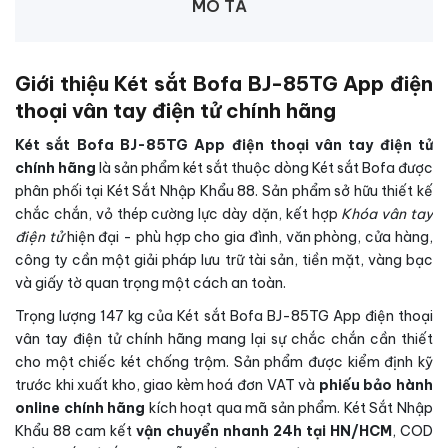
MÔ TẢ
Giới thiệu Két sắt Bofa BJ-85TG App điện
thoại vân tay điện tử chính hãng
Két sắt Bofa BJ-85TG App điện thoại vân tay điện tử
chính hãng
là sản phẩm két sắt thuộc dòng Két sắt Bofa được
phân phối tại Két Sắt Nhập Khẩu 88. Sản phẩm sở hữu thiết kế
chắc chắn, vỏ thép cường lực dày dặn, kết hợp
Khóa vân tay
điện tử
hiện đại - phù hợp cho gia đình, văn phòng, cửa hàng,
công ty cần một giải pháp lưu trữ tài sản, tiền mặt, vàng bạc
và giấy tờ quan trọng một cách an toàn.
Trọng lượng 147 kg của Két sắt Bofa BJ-85TG App điện thoại
vân tay điện tử chính hãng mang lại sự chắc chắn cần thiết
cho một chiếc két chống trộm. Sản phẩm được kiểm định kỹ
trước khi xuất kho, giao kèm hoá đơn VAT và
phiếu bảo hành
online chính hãng
kích hoạt qua mã sản phẩm. Két Sắt Nhập
Khẩu 88 cam kết
vận chuyển nhanh 24h tại HN/HCM
, COD