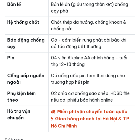
Bản lề
Bản lề ẩn (giấu trong thân két) chống
cạy phá
Hệ thống chốt
Chốt thép đa hướng, chống khoan &
chống cắt
Báo động chống
Có - cảm biến rung phát còi báo khi
cạy
có tác động bất thường
Pin
04 viên Alkaline AA chính hãng - tuổi
thọ 12-18 tháng
Cổng cấp nguồn
Có cổng cấp pin tạm thời dùng cho
ngoài
trường hợp hết pin
Phụ kiện kèm
02 chìa cơ chống sao chép, HDSD file
theo
nếu có, phiếu bảo hành online
Hỗ trợ vận
Miễn phí vận chuyển toàn quốc
chuyển
Giao hàng nhanh tại Hà Nội & TP.
Hồ Chí Minh