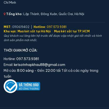
Chí Minh
Két sắt mini Bofa BGX-5D1-45S1 điện tử chính hãng
📐 Kích thước:
45 x 40 x 32 cm
Tổng kho:
Lập Thành, Đông Xuân, Quốc Oai, Hà Nội
⚖️ Trọng lượng:
20 kg
🔒 Khoá:
Khóa điện tử
MST:
0110619402 |
Hotline:
097.573.9381
Khu vực:
Mua két sắt tại Hà Nội
·
Mua két sắt tại TP.HCM
🛡️ Bảo hành:
36 tháng
Quý khách vui lòng liên hệ trước để được cập nhật giá tốt nhất và hình
4,800,000 đ
ảnh sản phẩm mới nhất.
Xem chi tiết →
THỜI GIAN MỞ CỬA:
Hotline:
097.573.9381
Email:
ketsatnhapkhau88@gmail.com
Mở cửa:
8:00 sáng
- Đến:
22:00 tối
Tất cả các ngày trong
tuần