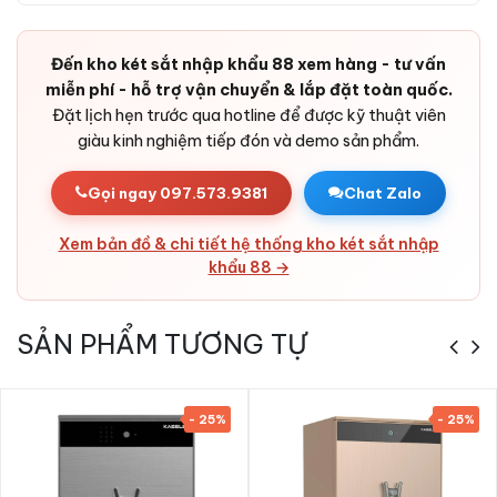
tay - hai lớp xác thực bắt buộc.
Phòng tấn công thử mã:
Tự khoá tạm thời sau khi nhập
sai liên tiếp - chặn brute force.
Đến kho két sắt nhập khẩu 88 xem hàng - tư vấn
miễn phí - hỗ trợ vận chuyển & lắp đặt toàn quốc.
Báo động chống cậy phá:
Cảm biến rung kích hoạt còi
Đặt lịch hẹn trước qua hotline để được kỹ thuật viên
cảnh báo khi két bị tác động.
giàu kinh nghiệm tiếp đón và demo sản phẩm.
Pin dự phòng dài lâu:
Tuổi thọ pin tốt, có cổng cấp điện
ngoài cho tình huống khẩn cấp.
Gọi ngay 097.573.9381
Chat Zalo
Bản lề chìm trong cánh:
Thiết kế ẩn, tránh bị cắt từ bên
ngoài.
Xem bản đồ & chi tiết hệ thống kho két sắt nhập
Vỏ thép cao cấp:
Thép tấm cường độ cao + bê-tông chịu
khẩu 88 →
nhiệt - rất khó phá huỷ.
Thẩm mỹ cao:
Thiết kế tinh tế, lớp sơn sang trọng - phù
SẢN PHẨM TƯƠNG TỰ
hợp các không gian từ gia đình đến cửa hàng, văn phòng
và ngân hàng.
- 25%
- 25%