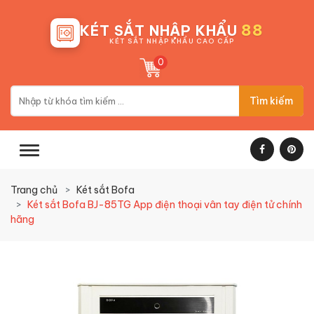
88
KÉT SẮT NHẬP KHẨU
KÉT SẮT NHẬP KHẨU CAO CẤP
0
Tìm kiếm
Trang chủ
Két sắt Bofa
Két sắt Bofa BJ-85TG App điện thoại vân tay điện tử chính
hãng