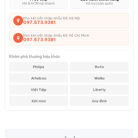
HN & HCM nội thành
Hỗ trợ toàn quốc
Kho két sắt nhập khẩu 88 Hà Nội
097.573.9381
Kho két sắt nhập khẩu 88 Hồ Chí Minh
097.573.9381
Khám phá thương hiệu khác
Philips
Bofa
Aifeibao
Welko
Việt Tiệp
Liberty
Két mini
Gia đình