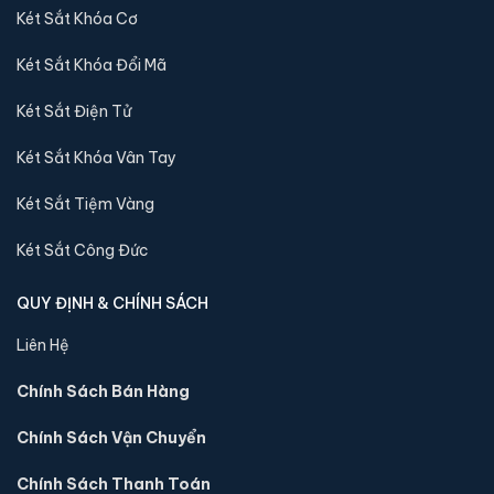
Két Sắt Khóa Cơ
nhập khẩu 88 sẽ báo lại và chuyển kho còn sản phẩm
tới quý khách
Két Sắt Khóa Đổi Mã
Két Sắt Điện Tử
Video về sản phẩm Két sắt Bofa BJ-85TG
App điện thoại vân tay điện tử chính
Két Sắt Khóa Vân Tay
hãng:
Két Sắt Tiệm Vàng
Két Sắt Công Đức
QUY ĐỊNH & CHÍNH SÁCH
Liên Hệ
Chính Sách Bán Hàng
Chính Sách Vận Chuyển
Chính Sách Thanh Toán