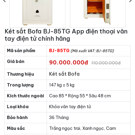
Két sắt Bofa BJ-85TG App điện thoại vân
tay điện tử chính hãng
Mã sản phẩm
BJ-85TG
(Mã xuất VAT: BJ-85TG)
Giá bán
90.000.000đ
110.000.000đ
Két sắt Bofa
Thương hiệu
Trong lượng
147 kg ± 5 kg
Kích thước ngoài
Cao 85 * Rộng 55 * Sâu 48 cm
Loại khóa
Khóa vân tay điện tử
Bảo hành
36 Tháng
Màu sắc
Trắng ngọc trai, Xanh ngọc, Cam