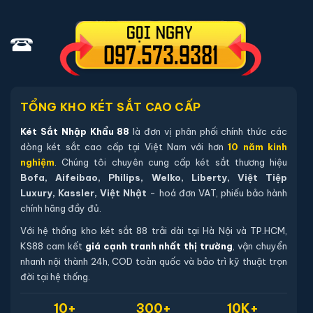
01 cáp USB cấp nguồn dự phòng
01 hộp ốc vít cố định
01 hướng dẫn sử dụng tiếng Việt
01 phiếu bảo hành 24t (kích hoạt online)
TỔNG KHO KÉT SẮT CAO CẤP
Hướng dẫn mua Két sắt Aifeibao XDLB-
Két Sắt Nhập Khẩu 88
là đơn vị phân phối chính thức các
80 vân tay chính hãng
dòng két sắt cao cấp tại Việt Nam với hơn
10 năm kinh
nghiệm
. Chúng tôi chuyên cung cấp két sắt thương hiệu
Mua hàng tại két sắt nhập khẩu 88 bạn có thể
Bofa, Aifeibao, Philips, Welko, Liberty, Việt Tiệp
chon lựa những cách sau:
Luxury, Kassler, Việt Nhật
- hoá đơn VAT, phiếu bảo hành
chính hãng đầy đủ.
Cách 1
: Bạn chọn sản phẩm và ấn vào mua hàng hệ
thống sẽ chuyển đến trang checkout. Ở trang check
Với hệ thống kho két sắt 88 trải dài tại Hà Nội và TP.HCM,
KS88 cam kết
giá cạnh tranh nhất thị trường
, vận chuyển
out bạn kiểm tra lại thông tin sản phẩm 1 lần nữa. Nếu
nhanh nội thành 24h, COD toàn quốc và bảo trì kỹ thuật trọn
những thông tin đã chính xác bạn tiếp tục ấn thanh
đời tại hệ thống.
toán bạn cần để lại những thông tin cần thiết ở màn
hình để chúng tôi có thể hỗ trợ bạn. Sau đó ấn submit
10+
300+
10K+