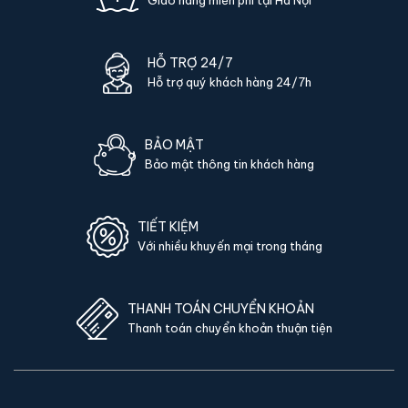
Giao hàng miễn phí tại Hà Nội
Nhập khẩu chính ngạch, có giấy CO/CQ + tem hợp quy
đầy đủ
Bảo hành 24 tháng - kích hoạt online sau khi mua, kiểm tra
HỖ TRỢ 24/7
bảo hành 24/7
Hỗ trợ quý khách hàng 24/7h
Ship 24h Hà Nội & HCM
, các tỉnh COD 2-4 ngày
Miễn phí giao hàng + lắp đặt cố định tận nơi
BẢO MẬT
Đổi trả 7 ngày nếu lỗi NSX, hỗ trợ kỹ thuật trọn đời
Bảo mật thông tin khách hàng
Hotline KS88: 0975.739.381 / Zalo 24/7
Hóa đơn VAT đầy đủ, có dấu công ty
TIẾT KIỆM
Với nhiều khuyến mại trong tháng
Phụ kiện kèm theo Két sắt Aifeibao
XDLB-80 vân tay chính hãng
THANH TOÁN CHUYỂN KHOẢN
Combo XDLB-80 bao gồm:
Thanh toán chuyển khoản thuận tiện
01 két XDLB-80 nhập khẩu chính hãng
02 chìa cơ khẩn cấp
04 viên pin Alkaline AA