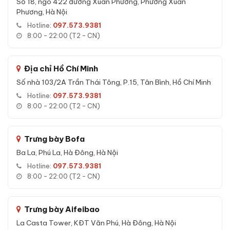
Số 18, ngõ 422 đường Xuân Phương, Phường Xuân
Phương, Hà Nội
Hotline:
097.573.9381
8:00 - 22:00 (T2 - CN)
Kích thước Két sắt Aifeibao XDLB-80 vân
tay chính hãng
Địa chỉ Hồ Chí Minh
Số nhà 103/2A Trần Thái Tông, P.15, Tân Bình, Hồ Chí Minh
Kích thước & Trọng lượng
Hotline:
097.573.9381
Kích thước ngoài: C80 x R46 x S38 cm
8:00 - 22:00 (T2 - CN)
Kích thước trong: C71 x R44 x S31 cm
Trọng lượng: 40 kg
Trưng bày Bofa
Màu sắc: Đen
Ba La, Phú La, Hà Đông, Hà Nội
Hotline:
097.573.9381
Cấu tạo Két sắt Aifeibao XDLB-80 vân
8:00 - 22:00 (T2 - CN)
tay chính hãng
Thiết kế và cấu tạo
Trưng bày Aifeibao
La Casta Tower, KĐT Văn Phú, Hà Đông, Hà Nội
Vỏ
: thép tấm không gỉ, sơn tĩnh điện 3 lớp chống mài mòn