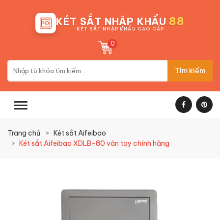
88
KÉT SẮT NHẬP KHẨU
KÉT SẮT NHẬP KHẨU CAO CẤP
0
Tìm kiếm
Trang chủ
Két sắt Aifeibao
Két sắt Aifeibao XDLB-80 vân tay chính hãng