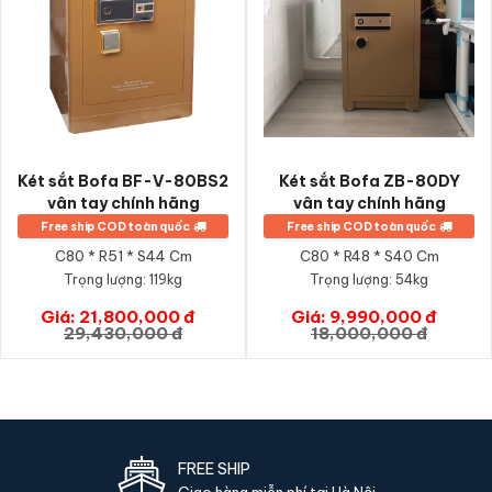
Tự khóa sau 3 lần sai mã - chống brute force
Cảnh báo pin yếu sớm 1-2 tháng, không lo kẹt két
Hệ thống chốt inox đa hướng siêu cứng chống cạy phá
Két sắt Bofa BF-V-80BS2
Két sắt Bofa ZB-80DY
vân tay chính hãng
vân tay chính hãng
Free ship COD toàn quốc
Free ship COD toàn quốc
C80 * R51 * S44 Cm
C80 * R48 * S40 Cm
Trọng lượng:
119kg
Trọng lượng:
54kg
Giá: 21,800,000 đ
Giá: 9,990,000 đ
GIỎ HÀNG
GIỎ HÀNG
29,430,000 đ
18,000,000 đ
Ưu điểm Két sắt Aifeibao XDLB-80 vân
tay chính hãng
Cam kết của KetSatNhapKhau88.com
FREE SHIP