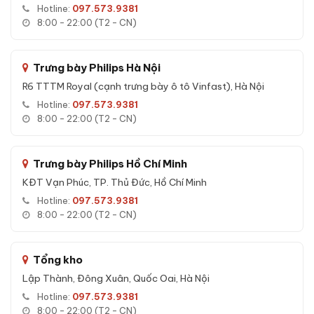
Hotline:
097.573.9381
Cánh
: dày 10mm, gia công CNC chống cạy
8:00 - 22:00 (T2 - CN)
Khóa
: 7 chốt inox đa hướng, an toàn 2 lớp
Trong
: ngăn chia tháo rời, hầm bí mật
Trưng bày Philips Hà Nội
R6 TTTM Royal (cạnh trưng bày ô tô Vinfast), Hà Nội
Đặc tính kỹ thuật Két sắt Aifeibao XDLB-
Hotline:
097.573.9381
80 vân tay chính hãng
8:00 - 22:00 (T2 - CN)
Đặc tính kỹ thuật nhập khẩu
Trưng bày Philips Hồ Chí Minh
Mã NK
XDLB-80
KĐT Vạn Phúc, TP. Thủ Đức, Hồ Chí Minh
Thương hiệu
Aifeibao - sản phẩm nhập khẩu chính
Hotline:
097.573.9381
hãng
8:00 - 22:00 (T2 - CN)
Phương thức
vân tay, mã số, app wifi, khóa cơ
mở
Tổng kho
Lập Thành, Đông Xuân, Quốc Oai, Hà Nội
Nguồn điện
Pin AA 1.5V x 4, có USB cấp nguồn dự
phòng
Hotline:
097.573.9381
8:00 - 22:00 (T2 - CN)