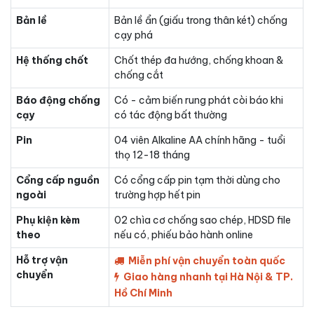
Bản lề
Bản lề ẩn (giấu trong thân két) chống
cạy phá
Hệ thống chốt
Chốt thép đa hướng, chống khoan &
chống cắt
Báo động chống
Có - cảm biến rung phát còi báo khi
cạy
có tác động bất thường
Pin
04 viên Alkaline AA chính hãng - tuổi
thọ 12-18 tháng
Cổng cấp nguồn
Có cổng cấp pin tạm thời dùng cho
ngoài
trường hợp hết pin
Phụ kiện kèm
02 chìa cơ chống sao chép, HDSD file
theo
nếu có, phiếu bảo hành online
Hỗ trợ vận
Miễn phí vận chuyển toàn quốc
chuyển
Giao hàng nhanh tại Hà Nội & TP.
Hồ Chí Minh