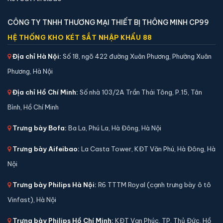
CÔNG TY TNHH THƯƠNG MẠI THIẾT BỊ THÔNG MINH CP99
HỆ THỐNG KHO KÉT SẮT NHẬP KHẨU 88
Két sắt mini Aifeibao HK-MD-30-BL vân tay chính
hãng
Địa chỉ Hà Nội:
Số 18, ngõ 422 đường Xuân Phương, Phường Xuân
📐 Kích thước:
31.5 x 38 x 32 cm
Phương, Hà Nội
⚖️ Trọng lượng:
13 kg
Địa chỉ Hồ Chí Minh:
Số nhà 103/2A Trần Thái Tông, P.15, Tân
🔒 Khoá:
Khóa vân tay
Bình, Hồ Chí Minh
🛡️ Bảo hành:
36 tháng
3,790,000 đ
Trưng bày Bofa:
Ba La, Phú La, Hà Đông, Hà Nội
Xem chi tiết →
Trưng bày Aifeibao:
La Casta Tower, KĐT Văn Phú, Hà Đông, Hà
Nội
Trưng bày Philips Hà Nội:
R6 TTTM Royal (cạnh trưng bày ô tô
Vinfast), Hà Nội
Trưng bày Philips Hồ Chí Minh:
KĐT Vạn Phúc, TP. Thủ Đức, Hồ