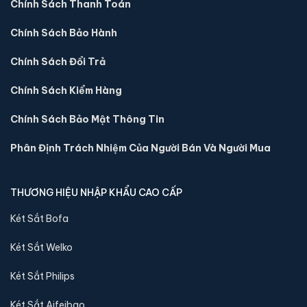
Chính Sách Thanh Toán
Két sắt mini Aifeibao HK-MD-25II-QCZ vân tay
chính hãng
Chính Sách Bảo Hành
📐 Kích thước:
26 x 35 x 28 cm
Chính Sách Đổi Trả
⚖️ Trọng lượng:
11 kg
🔒 Khoá:
Khóa vân tay
Chính Sách Kiểm Hàng
🛡️ Bảo hành:
36 tháng
Chính Sách Bảo Mật Thông Tin
2,900,000 đ
Phân Định Trách Nhiệm Của Người Bán Và Người Mua
Xem chi tiết →
THƯƠNG HIỆU NHẬP KHẨU CAO CẤP
Két Sắt Bofa
Két Sắt Welko
Két Sắt Philips
Két Sắt Aifeibao