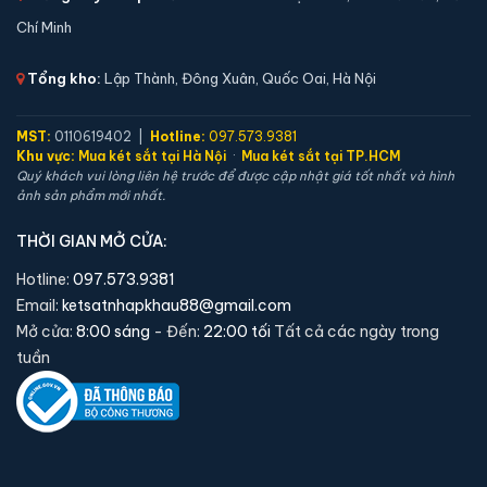
Chí Minh
Tổng kho:
Lập Thành, Đông Xuân, Quốc Oai, Hà Nội
MST:
0110619402 |
Hotline:
097.573.9381
Khu vực:
Mua két sắt tại Hà Nội
·
Mua két sắt tại TP.HCM
Két sắt mini Aifeibao HK-MD-35-AG vân tay chính
Quý khách vui lòng liên hệ trước để được cập nhật giá tốt nhất và hình
ảnh sản phẩm mới nhất.
hãng
📐 Kích thước:
36 x 30 x 28 cm
THỜI GIAN MỞ CỬA:
⚖️ Trọng lượng:
38 kg
Hotline:
097.573.9381
🔒 Khoá:
Khóa vân tay
Email:
ketsatnhapkhau88@gmail.com
🛡️ Bảo hành:
36 tháng
Mở cửa:
8:00 sáng
- Đến:
22:00 tối
Tất cả các ngày trong
3,800,000 đ
tuần
Xem chi tiết →