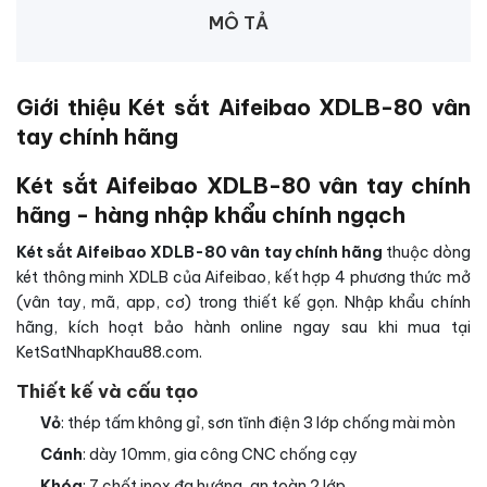
MÔ TẢ
Giới thiệu Két sắt Aifeibao XDLB-80 vân
tay chính hãng
Két sắt Aifeibao XDLB-80 vân tay chính
hãng - hàng nhập khẩu chính ngạch
Két sắt Aifeibao XDLB-80 vân tay chính hãng
thuộc dòng
két thông minh XDLB của Aifeibao, kết hợp 4 phương thức mở
(vân tay, mã, app, cơ) trong thiết kế gọn. Nhập khẩu chính
hãng, kích hoạt bảo hành online ngay sau khi mua tại
KetSatNhapKhau88.com.
Thiết kế và cấu tạo
Vỏ
: thép tấm không gỉ, sơn tĩnh điện 3 lớp chống mài mòn
Cánh
: dày 10mm, gia công CNC chống cạy
Khóa
: 7 chốt inox đa hướng, an toàn 2 lớp