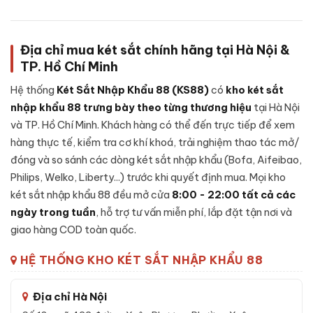
Ship 24h Hà Nội & HCM
, các tỉnh COD 2-4 ngày
Miễn phí giao hàng + lắp đặt cố định tận nơi
Đổi trả 7 ngày nếu lỗi NSX, hỗ trợ kỹ thuật trọn đời
Địa chỉ mua két sắt chính hãng tại Hà Nội &
TP. Hồ Chí Minh
Hotline KS88: 0975.739.381 / Zalo 24/7
Hóa đơn VAT đầy đủ, có dấu công ty
Hệ thống
Két Sắt Nhập Khẩu 88 (KS88)
có
kho két sắt
nhập khẩu 88 trưng bày theo từng thương hiệu
tại Hà Nội
Đặt mua Két sắt Aifeibao XDLB-80 vân tay
chính hãng
và TP. Hồ Chí Minh. Khách hàng có thể đến trực tiếp để xem
hàng thực tế, kiểm tra cơ khí khoá, trải nghiệm thao tác mở/
Liên hệ
KetSatNhapKhau88.com
hotline 0975.739.381 để
đóng và so sánh các dòng két sắt nhập khẩu (Bofa, Aifeibao,
được tư vấn miễn phí, hoặc đặt online ship 24h cho đơn HN &
Philips, Welko, Liberty...) trước khi quyết định mua. Mọi kho
HCM, COD toàn quốc.
két sắt nhập khẩu 88 đều mở cửa
8:00 - 22:00 tất cả các
ngày trong tuần
, hỗ trợ tư vấn miễn phí, lắp đặt tận nơi và
giao hàng COD toàn quốc.
HỆ THỐNG KHO KÉT SẮT NHẬP KHẨU 88
Địa chỉ Hà Nội