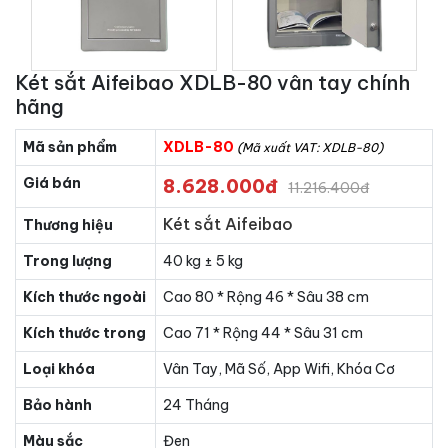
Két sắt Aifeibao XDLB-80 vân tay chính
hãng
Mã sản phẩm
XDLB-80
(Mã xuất VAT: XDLB-80)
Giá bán
8.628.000đ
11.216.400đ
Két sắt Aifeibao
Thương hiệu
Trong lượng
40 kg ± 5 kg
Kích thước ngoài
Cao 80 * Rộng 46 * Sâu 38 cm
Kích thước trong
Cao 71 * Rộng 44 * Sâu 31 cm
Loại khóa
Vân Tay, Mã Số, App Wifi, Khóa Cơ
Bảo hành
24 Tháng
Màu sắc
Đen