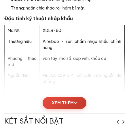
Trong
: ngăn chia tháo rời, hầm bí mật
Đặc tính kỹ thuật nhập khẩu
Mã NK
XDLB-80
Thương hiệu
Aifeibao - sản phẩm nhập khẩu chính
hãng
Phương thức
vân tay, mã số, app wifi, khóa cơ
mở
Nguồn điện
Pin AA 1.5V x 4, có USB cấp nguồn dự
phòng
Số dấu vân
Lưu tối đa 30 dấu
tay
XEM THÊM
Mật mã
4-6 ký tự số, 2 nhóm độc lập
KÉT SẮT NỔI BẬT
Bảo hành
24 tháng (kích hoạt online sau mua)