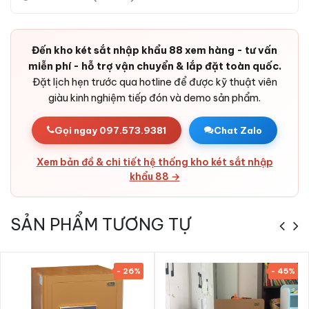
Số dấu vân
Lưu tối đa 30 dấu
tay
Mật mã
4-6 ký tự số, 2 nhóm độc lập
Đến kho két sắt nhập khẩu 88 xem hàng - tư vấn
miễn phí - hỗ trợ vận chuyển & lắp đặt toàn quốc.
Bảo hành
24 tháng (kích hoạt online sau mua)
Đặt lịch hẹn trước qua hotline để được kỹ thuật viên
giàu kinh nghiệm tiếp đón và demo sản phẩm.
Tính năng Két sắt Aifeibao XDLB-80 vân
Gọi ngay 097.573.9381
Chat Zalo
tay chính hãng
Xem bản đồ & chi tiết hệ thống kho két sắt nhập
Lý do nên chọn két sắt nhập khẩu Aifeibao
khẩu 88 →
Cảm biến vân tay 360° quét trong 3 giây, không bị nhiễu
khi tay ướt/dầu
SẢN PHẨM TƯƠNG TỰ
Quản lý qua app Tuya Smart: mở từ xa, theo dõi lịch sử mở
két real-time
Báo động chống dò mã & chống rung lắc cố ý
- 26%
- 45%
Còi báo tại chỗ và push notification về app khi có dấu hiệu
bất thường