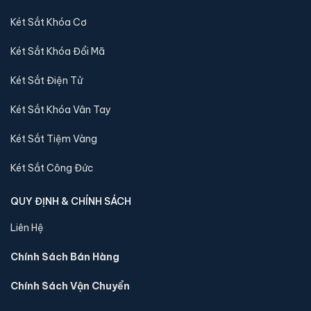
tới quý khách
Két Sắt Khóa Cơ
Két Sắt Khóa Đổi Mã
Sản phẩm cùng dòng Két sắt Aifeibao
Két Sắt Điện Tử
Khám phá thêm các mẫu thuộc dòng
Két sắt Aifeibao
để tiện
so sánh kích thước, công nghệ khoá và mức giá trước khi đặt
Két Sắt Khóa Vân Tay
hàng.
Két Sắt Tiệm Vàng
Két Sắt Công Đức
QUY ĐỊNH & CHÍNH SÁCH
Liên Hệ
Chính Sách Bán Hàng
Chính Sách Vận Chuyển