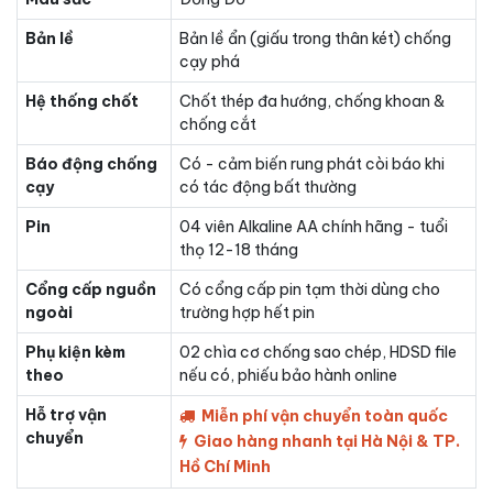
Bản lề
Bản lề ẩn (giấu trong thân két) chống
cạy phá
Hệ thống chốt
Chốt thép đa hướng, chống khoan &
chống cắt
Báo động chống
Có - cảm biến rung phát còi báo khi
cạy
có tác động bất thường
Pin
04 viên Alkaline AA chính hãng - tuổi
thọ 12-18 tháng
Cổng cấp nguồn
Có cổng cấp pin tạm thời dùng cho
ngoài
trường hợp hết pin
Phụ kiện kèm
02 chìa cơ chống sao chép, HDSD file
theo
nếu có, phiếu bảo hành online
Hỗ trợ vận
Miễn phí vận chuyển toàn quốc
chuyển
Giao hàng nhanh tại Hà Nội & TP.
Hồ Chí Minh