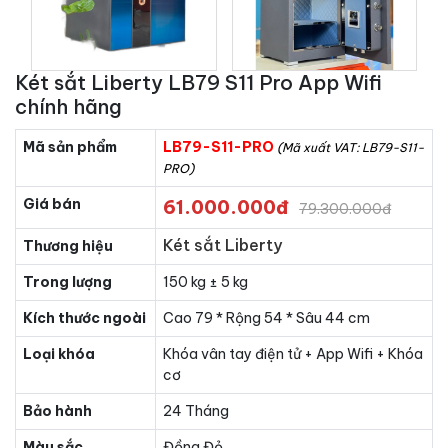
Két sắt Liberty LB79 S11 Pro App Wifi
chính hãng
Mã sản phẩm
LB79-S11-PRO
(Mã xuất VAT: LB79-S11-
PRO)
Giá bán
61.000.000đ
79.300.000đ
Két sắt Liberty
Thương hiệu
Trong lượng
150 kg ± 5 kg
Kích thước ngoài
Cao 79 * Rộng 54 * Sâu 44 cm
Loại khóa
Khóa vân tay điện tử + App Wifi + Khóa
cơ
Bảo hành
24 Tháng
Màu sắc
Đồng Đỏ