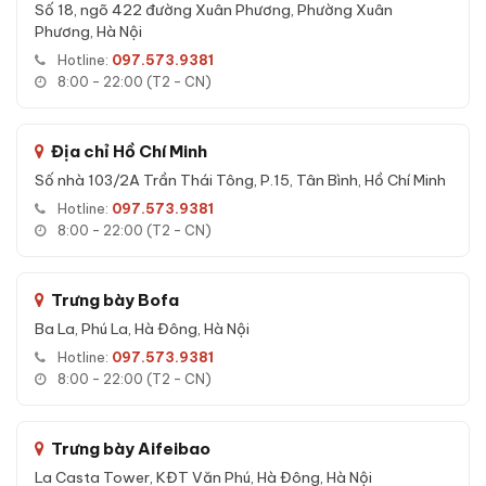
Số 18, ngõ 422 đường Xuân Phương, Phường Xuân
Phương, Hà Nội
Hotline:
097.573.9381
Đặc tính kỹ thuật Két sắt Liberty LB79
8:00 - 22:00 (T2 - CN)
S11 Pro App Wifi chính hãng
Kích thước:
79 × 54 × 44 cm (Cao × Rộng × Sâu)
Địa chỉ Hồ Chí Minh
Trọng lượng:
150 kg
Số nhà 103/2A Trần Thái Tông, P.15, Tân Bình, Hồ Chí Minh
Khóa:
Khóa vân tay điện tử + App Wifi + Khóa cơ
Hotline:
097.573.9381
Số chốt:
5 chốt Ø32mm thép không gỉ
8:00 - 22:00 (T2 - CN)
Độ dày cửa/thân:
10mm / 6mm thép đúc đặc
Bảo hành:
24 tháng chính hãng
Trưng bày Bofa
Pin:
4 viên AA
Ba La, Phú La, Hà Đông, Hà Nội
Xuất xứ:
Việt Nam
Hotline:
097.573.9381
8:00 - 22:00 (T2 - CN)
Tính năng Két sắt Liberty LB79 S11 Pro
App Wifi chính hãng
Trưng bày Aifeibao
La Casta Tower, KĐT Văn Phú, Hà Đông, Hà Nội