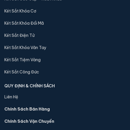
Két Sắt Khóa Cơ
Két Sắt Khóa Đổi Mã
Két Sắt Điện Tử
Két Sắt Khóa Vân Tay
Két sắt mini Liberty LB30S chính hãng
Két Sắt Tiệm Vàng
📐 Kích thước:
30 x 39 x 32 cm
Két Sắt Công Đức
⚖️ Trọng lượng:
45 kg
🔒 Khoá:
Khóa điện tử
QUY ĐỊNH & CHÍNH SÁCH
🛡️ Bảo hành:
24 tháng
Liên Hệ
4,290,000 đ
Xem chi tiết →
Chính Sách Bán Hàng
Chính Sách Vận Chuyển