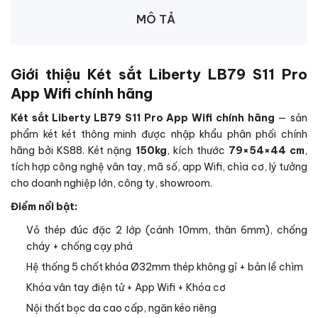
MÔ TẢ
Giới thiệu Két sắt Liberty LB79 S11 Pro
App Wifi chính hãng
Két sắt Liberty LB79 S11 Pro App Wifi chính hãng
— sản
phẩm két két thông minh được nhập khẩu phân phối chính
hãng bởi KS88. Két nặng
150kg
, kích thước
79×54×44 cm
,
tích hợp công nghệ vân tay, mã số, app Wifi, chìa cơ, lý tưởng
cho doanh nghiệp lớn, công ty, showroom.
Điểm nổi bật:
Vỏ thép đúc đặc 2 lớp (cánh 10mm, thân 6mm), chống
cháy + chống cạy phá
Hệ thống 5 chốt khóa Ø32mm thép không gỉ + bản lề chìm
Khóa vân tay điện tử + App Wifi + Khóa cơ
Nội thất bọc da cao cấp, ngăn kéo riêng