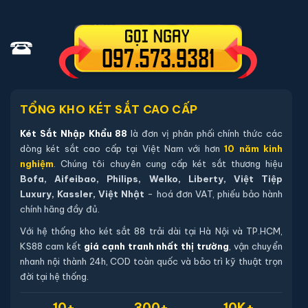
quý khách hàng còn hàng tại hệ thống kho không, nếu
còn hàng chúng tôi sẽ báo lại để quý khách hàng có
thể qua xem trực tiếp, trường hợp không có két sắt
nhập khẩu 88 sẽ báo lại và chuyển kho còn sản phẩm
tới quý khách
TỔNG KHO KÉT SẮT CAO CẤP
Sản phẩm cùng dòng Két sắt Liberty
Két Sắt Nhập Khẩu 88
là đơn vị phân phối chính thức các
dòng két sắt cao cấp tại Việt Nam với hơn
10 năm kinh
Khám phá thêm các mẫu thuộc dòng
Két sắt Liberty
để tiện
nghiệm
. Chúng tôi chuyên cung cấp két sắt thương hiệu
so sánh kích thước, công nghệ khoá và mức giá trước khi đặt
Bofa, Aifeibao, Philips, Welko, Liberty, Việt Tiệp
hàng.
Luxury, Kassler, Việt Nhật
- hoá đơn VAT, phiếu bảo hành
chính hãng đầy đủ.
Với hệ thống kho két sắt 88 trải dài tại Hà Nội và TP.HCM,
KS88 cam kết
giá cạnh tranh nhất thị trường
, vận chuyển
nhanh nội thành 24h, COD toàn quốc và bảo trì kỹ thuật trọn
đời tại hệ thống.
10+
300+
10K+