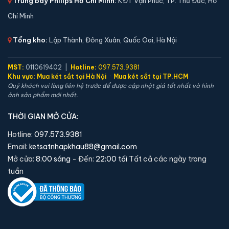
Trưng bày Philips Hồ Chí Minh:
KĐT Vạn Phúc, TP. Thủ Đức, Hồ
🛡️ Bảo hành:
24 tháng
6,900,000 đ
Chí Minh
Xem chi tiết →
Tổng kho:
Lập Thành, Đông Xuân, Quốc Oai, Hà Nội
MST:
0110619402 |
Hotline:
097.573.9381
Khu vực:
Mua két sắt tại Hà Nội
·
Mua két sắt tại TP.HCM
Quý khách vui lòng liên hệ trước để được cập nhật giá tốt nhất và hình
ảnh sản phẩm mới nhất.
THỜI GIAN MỞ CỬA:
Hotline:
097.573.9381
Email:
ketsatnhapkhau88@gmail.com
Mở cửa:
8:00 sáng
- Đến:
22:00 tối
Tất cả các ngày trong
tuần
Két sắt Liberty LB50S App Wifi chính hãng
📐 Kích thước:
50 x 39 x 36 cm
⚖️ Trọng lượng:
45 kg