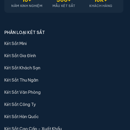
NĂM KINH NGHIỆM
MẪU KÉT SẮT
KHÁCH HÀNG
PHÂN LOẠI KÉT SẮT
Két sắt mini Liberty LB30S-G vân tay điện tử màu
gold chính hãng
Két Sắt Mini
📐 Kích thước:
30 x 39 x 32 cm
Két Sắt Gia Đình
⚖️ Trọng lượng:
16 kg
🔒 Khoá:
Khóa vân tay điện tử
Két Sắt Khách Sạn
🛡️ Bảo hành:
24 tháng
Két Sắt Thu Ngân
4,290,000 đ
Két Sắt Văn Phòng
Xem chi tiết →
Két Sắt Công Ty
Két Sắt Hàn Quốc
Két Sắt Cao Cấp - Xuất Khẩu