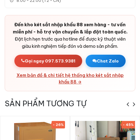
8:00 - 22:00 (T2 - CN)
Ưu điểm Két sắt Liberty LB79 S11 Pro App
Đến kho két sắt nhập khẩu 88 xem hàng - tư vấn
Wifi chính hãng
miễn phí - hỗ trợ vận chuyển & lắp đặt toàn quốc.
Đặt lịch hẹn trước qua hotline để được kỹ thuật viên
-
Két sắt Liberty LB79 S11 Pro App Wifi chính hãng
sở hữu
giàu kinh nghiệm tiếp đón và demo sản phẩm.
thiết kế Đồng Đỏ sang trọng, két chịu lực nặng 150kg với cấu
tạo thép đúc đặc 2 lớp.
Gọi ngay 097.573.9381
Chat Zalo
- Khóa thông minh Khóa vân tay điện tử + App Wifi + Khóa cơ
- mở két nhanh chóng, an toàn tuyệt đối.
Xem bản đồ & chi tiết hệ thống kho két sắt nhập
- Hệ thống báo động + cảm biến rung lắc - bảo vệ tài sản
khẩu 88 →
24/7.
- Phân phối chính hãng bởi KS88 - bảo hành online 24t, ship
SẢN PHẨM TƯƠNG TỰ
24h HN & HCM, COD toàn quốc.
- Cam kết hàng nhập khẩu chính hãng, hoàn tiền nếu phát
hiện hàng giả.
- 26%
- 45%