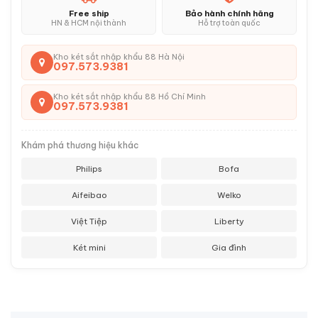
Free ship
Bảo hành chính hãng
HN & HCM nội thành
Hỗ trợ toàn quốc
Kho két sắt nhập khẩu 88 Hà Nội
097.573.9381
Kho két sắt nhập khẩu 88 Hồ Chí Minh
097.573.9381
Khám phá thương hiệu khác
Philips
Bofa
Aifeibao
Welko
Việt Tiệp
Liberty
Két mini
Gia đình