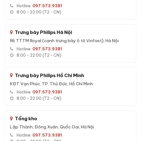
Tính năng nổi bật của Két sắt Liberty LB79 S11 Pro App
Hotline:
097.573.9381
Wifi chính hãng:
8:00 - 22:00 (T2 - CN)
Mở két đa phương thức:
vân tay, mã số, app Wifi, chìa cơ
Vân tay FPC 3 lớp:
Cảm biến nhiệt độ + điện dung + áp
Trưng bày Philips Hà Nội
suất, lưu 100 vân tay
R6 TTTM Royal (cạnh trưng bày ô tô Vinfast), Hà Nội
App Wifi:
Mở từ xa, lịch sử mở két, thông báo tức thì
Hotline:
097.573.9381
Báo động thông minh:
Sai mã 3 lần, rung lắc, di chuyển,
8:00 - 22:00 (T2 - CN)
pin yếu
Chìa cơ dự phòng:
Luôn mở được khi hết pin
Trưng bày Philips Hồ Chí Minh
KĐT Vạn Phúc, TP. Thủ Đức, Hồ Chí Minh
Hotline:
097.573.9381
8:00 - 22:00 (T2 - CN)
Tổng kho
Lập Thành, Đông Xuân, Quốc Oai, Hà Nội
Hotline:
097.573.9381