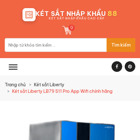
88
KÉT SẮT NHẬP KHẨU
KÉT SẮT NHẬP KHẨU CAO CẤP
0
Tìm kiếm
Trang chủ
Két sắt Liberty
Két sắt Liberty LB79 S11 Pro App Wifi chính hãng