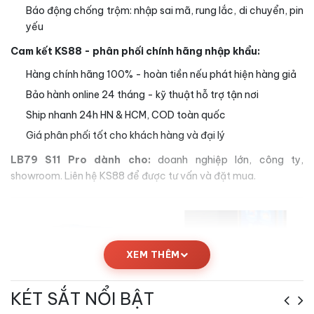
Báo động chống trộm: nhập sai mã, rung lắc, di chuyển, pin
yếu
Cam kết KS88 - phân phối chính hãng nhập khẩu:
Hàng chính hãng 100% - hoàn tiền nếu phát hiện hàng giả
Bảo hành online 24 tháng - kỹ thuật hỗ trợ tận nơi
Ship nhanh 24h HN & HCM, COD toàn quốc
Giá phân phối tốt cho khách hàng và đại lý
LB79 S11 Pro dành cho:
doanh nghiệp lớn, công ty,
showroom. Liên hệ KS88 để được tư vấn và đặt mua.
XEM THÊM
KÉT SẮT NỔI BẬT