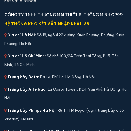
Két Sắt Aifeibao
CÔNG TY TNHH THƯƠNG MẠI THIẾT BỊ THÔNG MINH CP99
HỆ THỐNG KHO KÉT SẮT NHẬP KHẨU 88
Địa chỉ Hà Nội:
Số 18, ngõ 422 đường Xuân Phương, Phường Xuân
Phương, Hà Nội
Địa chỉ Hồ Chí Minh:
Số nhà 103/2A Trần Thái Tông, P.15, Tân
Bình, Hồ Chí Minh
Trưng bày Bofa:
Ba La, Phú La, Hà Đông, Hà Nội
Trưng bày Aifeibao:
La Casta Tower, KĐT Văn Phú, Hà Đông, Hà
Két sắt mini Liberty LB45S vân tay điện tử chính
Nội
hãng
📐 Kích thước:
45 x 38 x 33 cm
Trưng bày Philips Hà Nội:
R6 TTTM Royal (cạnh trưng bày ô tô
⚖️ Trọng lượng:
38 kg
Vinfast), Hà Nội
🔒 Khoá:
Khóa vân tay điện tử