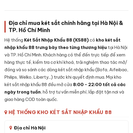
chính hãng)
Mã sản phẩm
LB79-S11-PRO
Địa chỉ mua két sắt chính hãng tại Hà Nội &
TP. Hồ Chí Minh
Cấu tạo Két sắt Liberty LB79 S11 Pro App
Hệ thống
Két Sắt Nhập Khẩu 88 (KS88)
có
kho két sắt
Wifi chính hãng
nhập khẩu 88 trưng bày theo từng thương hiệu
tại Hà Nội
và TP. Hồ Chí Minh. Khách hàng có thể đến trực tiếp để xem
Cấu tạo Két sắt Liberty LB79 S11 Pro App Wifi chính
hàng thực tế, kiểm tra cơ khí khoá, trải nghiệm thao tác mở/
hãng:
đóng và so sánh các dòng két sắt nhập khẩu (Bofa, Aifeibao,
Thép đúc đặc 2 lớp - cánh 10mm, thân 6mm
Philips, Welko, Liberty...) trước khi quyết định mua. Mọi kho
5 chốt khóa thép không gỉ Ø32mm
két sắt nhập khẩu 88 đều mở cửa
8:00 - 22:00 tất cả các
Bản lề chìm giấu kín chống cạy phá
ngày trong tuần
, hỗ trợ tư vấn miễn phí, lắp đặt tận nơi và
Lớp cách nhiệt chống cháy chuyên dụng
giao hàng COD toàn quốc.
Pin: 4 viên AA Alkaline, dùng ~12 tháng
HỆ THỐNG KHO KÉT SẮT NHẬP KHẨU 88
Chân két bọc cao su chống trượt, có lỗ cố định
Thông số riêng LB79-S11-PRO:
trọng lượng 150kg, kích
Địa chỉ Hà Nội
thước 79×54×44 cm, màu Đồng Đỏ.