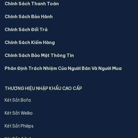
Chính Sách Thanh Toán
Chính Sách Bảo Hành
Chính Sách Đổi Trả
Chính Sách Kiểm Hàng
Chính Sách Bảo Mật Thông Tin
Phân Định Trách Nhiệm Của Người Bán Và Người Mua
Két sắt mini Liberty LB39S vân tay điện tử chính
hãng
THƯƠNG HIỆU NHẬP KHẨU CAO CẤP
📐 Kích thước:
39 x 39 x 35 cm
Két Sắt Bofa
⚖️ Trọng lượng:
22 kg
🔒 Khoá:
Khóa vân tay điện tử
Két Sắt Welko
🛡️ Bảo hành:
24 tháng
Két Sắt Philips
5,900,000 đ
Xem chi tiết →