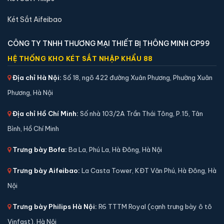
Két Sắt Aifeibao
CÔNG TY TNHH THƯƠNG MẠI THIẾT BỊ THÔNG MINH CP99
HỆ THỐNG KHO KÉT SẮT NHẬP KHẨU 88
Địa chỉ Hà Nội:
Số 18, ngõ 422 đường Xuân Phương, Phường Xuân
Phương, Hà Nội
Địa chỉ Hồ Chí Minh:
Số nhà 103/2A Trần Thái Tông, P.15, Tân
Bình, Hồ Chí Minh
Trưng bày Bofa:
Ba La, Phú La, Hà Đông, Hà Nội
Két sắt mini Liberty LB39S vân tay điện tử chính
hãng
Trưng bày Aifeibao:
La Casta Tower, KĐT Văn Phú, Hà Đông, Hà
📐 Kích thước:
39 x 39 x 35 cm
Nội
⚖️ Trọng lượng:
22 kg
🔒 Khoá:
Khóa vân tay điện tử
Trưng bày Philips Hà Nội:
R6 TTTM Royal (cạnh trưng bày ô tô
🛡️ Bảo hành:
24 tháng
Vinfast), Hà Nội