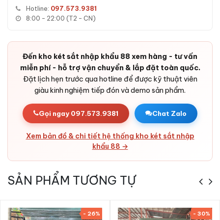
kháng được công cụ phá két thông dụng.
Hotline:
097.573.9381
8:00 - 22:00 (T2 - CN)
Thiết kế đẹp mắt:
Đường nét hiện đại, sơn tinh tế - đặt
được trong phòng khách, phòng ngủ, văn phòng, khách
sạn, cửa hàng mà vẫn sang trọng.
Đến kho két sắt nhập khẩu 88 xem hàng - tư vấn
miễn phí - hỗ trợ vận chuyển & lắp đặt toàn quốc.
Đặt lịch hẹn trước qua hotline để được kỹ thuật viên
giàu kinh nghiệm tiếp đón và demo sản phẩm.
Gọi ngay 097.573.9381
Chat Zalo
Xem bản đồ & chi tiết hệ thống kho két sắt nhập
khẩu 88 →
SẢN PHẨM TƯƠNG TỰ
Ưu điểm Két sắt Liberty LB79PRO App
Wifi chính hãng
- 26%
- 30%
Khi mua
Két sắt Liberty LB79PRO App Wifi chính hãng
tại