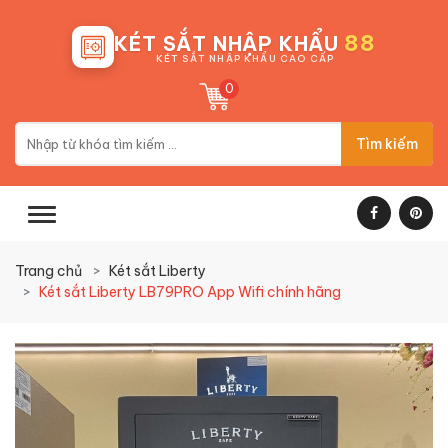
88
KÉT SẮT NHẬP KHẨU
KÉT SẮT NHẬP KHẨU CAO CẤP
0
Tìm kiếm
Trang chủ
Két sắt Liberty
Két sắt Liberty LB79PRO App Wifi chính hãng