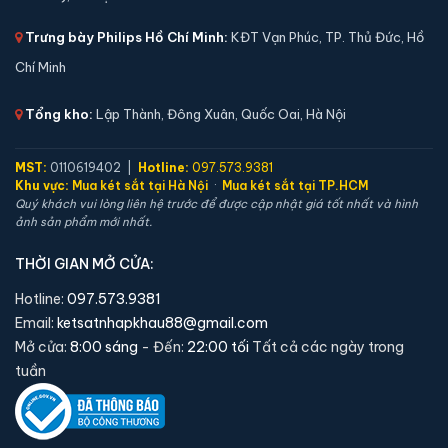
5,900,000 đ
Trưng bày Philips Hồ Chí Minh:
KĐT Vạn Phúc, TP. Thủ Đức, Hồ
Xem chi tiết →
Chí Minh
Tổng kho:
Lập Thành, Đông Xuân, Quốc Oai, Hà Nội
MST:
0110619402 |
Hotline:
097.573.9381
Khu vực:
Mua két sắt tại Hà Nội
·
Mua két sắt tại TP.HCM
Quý khách vui lòng liên hệ trước để được cập nhật giá tốt nhất và hình
ảnh sản phẩm mới nhất.
THỜI GIAN MỞ CỬA:
Hotline:
097.573.9381
Email:
ketsatnhapkhau88@gmail.com
Mở cửa:
8:00 sáng
- Đến:
22:00 tối
Tất cả các ngày trong
Két sắt mini Liberty LB45S vân tay điện tử chính
tuần
hãng
📐 Kích thước:
45 x 38 x 33 cm
⚖️ Trọng lượng:
38 kg