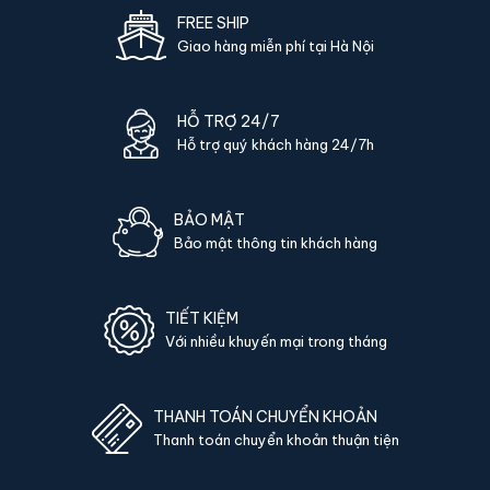
lại nếu khách tìm được nơi rẻ hơn cùng sản phẩm.
FREE SHIP
Giao hàng miễn phí tại Hà Nội
Phụ kiện kèm theo Két sắt Liberty
LB79PRO App Wifi chính hãng
HỖ TRỢ 24/7
Mỗi sản phẩm
Két sắt Liberty LB79PRO App Wifi chính
Hỗ trợ quý khách hàng 24/7h
hãng
được đóng gói đầy đủ phụ kiện cần thiết:
02 chìa khoá cơ chính hãng (chìa thép tôi cao cấp).
BẢO MẬT
Sách hướng dẫn sử dụng tiếng Việt.
Bảo mật thông tin khách hàng
Phiếu bảo hành chính hãng (kích hoạt online qua mã sản
phẩm).
TIẾT KIỆM
Với nhiều khuyến mại trong tháng
Hướng dẫn mua Két sắt Liberty LB79PRO
App Wifi chính hãng
THANH TOÁN CHUYỂN KHOẢN
Mua hàng tại két sắt nhập khẩu 88 bạn có thể
Thanh toán chuyển khoản thuận tiện
chon lựa những cách sau: