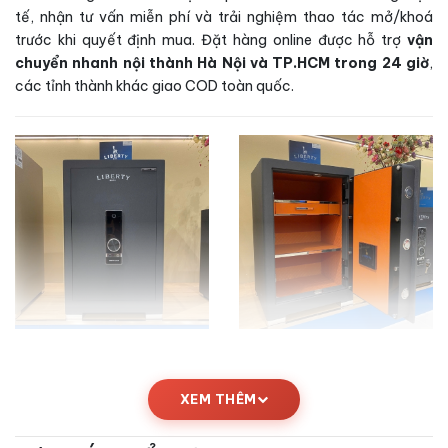
tế, nhận tư vấn miễn phí và trải nghiệm thao tác mở/khoá
trước khi quyết định mua. Đặt hàng online được hỗ trợ
vận
chuyển nhanh nội thành Hà Nội và TP.HCM trong 24 giờ
,
các tỉnh thành khác giao COD toàn quốc.
Kích thước Két sắt Liberty LB79PRO App
XEM THÊM
Wifi chính hãng
Bảng thông số kỹ thuật
Két sắt Liberty LB79PRO App Wifi