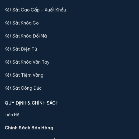
Két Sắt Cao Cấp - Xuất Khẩu
Két Sắt Khóa Cơ
Két Sắt Khóa Đổi Mã
Két Sắt Điện Tử
Két sắt mini Liberty LB30S-G vân tay điện tử màu
gold chính hãng
Két Sắt Khóa Vân Tay
📐 Kích thước:
30 x 39 x 32 cm
Két Sắt Tiệm Vàng
⚖️ Trọng lượng:
16 kg
🔒 Khoá:
Khóa vân tay điện tử
Két Sắt Công Đức
🛡️ Bảo hành:
24 tháng
QUY ĐỊNH & CHÍNH SÁCH
4,290,000 đ
Liên Hệ
Xem chi tiết →
Chính Sách Bán Hàng