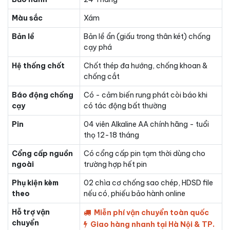
Màu sắc
Xám
Bản lề
Bản lề ẩn (giấu trong thân két) chống
cạy phá
Hệ thống chốt
Chốt thép đa hướng, chống khoan &
chống cắt
Báo động chống
Có - cảm biến rung phát còi báo khi
cạy
có tác động bất thường
Pin
04 viên Alkaline AA chính hãng - tuổi
thọ 12-18 tháng
Cổng cấp nguồn
Có cổng cấp pin tạm thời dùng cho
ngoài
trường hợp hết pin
Phụ kiện kèm
02 chìa cơ chống sao chép, HDSD file
theo
nếu có, phiếu bảo hành online
Hỗ trợ vận
Miễn phí vận chuyển toàn quốc
chuyển
Giao hàng nhanh tại Hà Nội & TP.