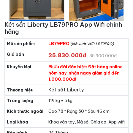
Két sắt Liberty LB79PRO App Wifi chính
hãng
Mã sản phẩm
LB79PRO
(Mã xuất VAT: LB79PRO)
Giá bán
25.830.000đ
35.900.000đ
Khuyến Mại
🎁 Ưu đãi đặc biệt: Đặt hàng online
hôm nay, nhận ngay giảm giá đến
1.000.000đ!
Két sắt Liberty
Thương hiệu
Trong lượng
119 kg ± 5 kg
Kích thước ngoài
Cao 78 * Rộng 50 * Sâu 46 cm
Loại khóa
Khóa vân tay, Mã số, Chìa cơ, App wifi
Bảo hành
24 Tháng