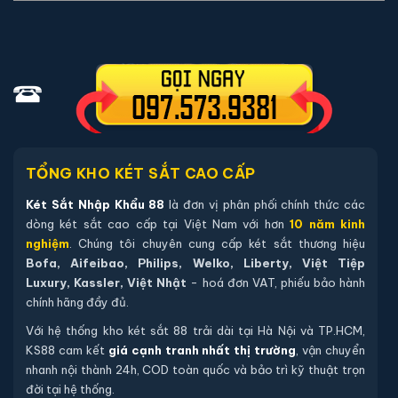
Cách 1
: Bạn chọn sản phẩm và ấn vào mua hàng hệ
thống sẽ chuyển đến trang checkout. Ở trang check
out bạn kiểm tra lại thông tin sản phẩm 1 lần nữa. Nếu
những thông tin đã chính xác bạn tiếp tục ấn thanh
toán bạn cần để lại những thông tin cần thiết ở màn
hình để chúng tôi có thể hỗ trợ bạn. Sau đó ấn submit
nhân viên của két sắt nhập khẩu 88 sẽ gọi lại xác nhận
TỔNG KHO KÉT SẮT CAO CẤP
và tiến hành xử lý cũng như giao hàng theo yêu cầu
của quý khách hàng
Két Sắt Nhập Khẩu 88
là đơn vị phân phối chính thức các
dòng két sắt cao cấp tại Việt Nam với hơn
10 năm kinh
Cách 2
: Quý khách hàng liên hệ trực tiếp với nhân
nghiệm
. Chúng tôi chuyên cung cấp két sắt thương hiệu
viên chúng tôi qua zalo hoặc số điện thoại, chúng tôi
Bofa, Aifeibao, Philips, Welko, Liberty, Việt Tiệp
sẽ tư vấn các mẫu loại két phù hợp với yêu cầu của
Luxury, Kassler, Việt Nhật
- hoá đơn VAT, phiếu bảo hành
chính hãng đầy đủ.
quý khách hàng sau đó chúng tôi sẽ tiến hành xử lý
như quy trình tiếp theo.
Với hệ thống kho két sắt 88 trải dài tại Hà Nội và TP.HCM,
KS88 cam kết
giá cạnh tranh nhất thị trường
, vận chuyển
Cách 3
: Quý khách hàng xem trực tiếp tại kho gần
nhanh nội thành 24h, COD toàn quốc và bảo trì kỹ thuật trọn
nhất nơi quý khách hàng đang ở, chú ý để tiếp kiệm
đời tại hệ thống.