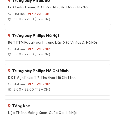
Trưng bày Aifeibao
La Casta Tower, KĐT Văn Phú, Hà Đông, Hà Nội
Tính năng Két sắt Liberty LB79PRO App
Hotline:
097.573.9381
Wifi chính hãng
8:00 - 22:00 (T2 - CN)
Các tính năng nổi bật của
Két sắt Liberty LB79PRO App
Wifi chính hãng
:
Trưng bày Philips Hà Nội
An toàn cháy nổ:
Cấu trúc vỏ thép kết hợp lớp bê-tông
R6 TTTM Royal (cạnh trưng bày ô tô Vinfast), Hà Nội
chống cháy chuyên dụng - bảo vệ tài sản trong sự cố hoả
Hotline:
097.573.9381
hoạn.
8:00 - 22:00 (T2 - CN)
Chống đập phá:
Khung thép cường lực, chốt thép đa
chiều - kháng tốt với khoan, cắt, đục.
Trưng bày Philips Hồ Chí Minh
Khoá cơ bền bỉ:
Cơ chế khoá hoàn toàn cơ học, không
KĐT Vạn Phúc, TP. Thủ Đức, Hồ Chí Minh
phụ thuộc pin/điện - vận hành ổn định nhiều năm.
Hotline:
097.573.9381
Chìa thép tôi cao cấp:
Bộ chìa cơ tinh xảo, không thể
8:00 - 22:00 (T2 - CN)
nhái dễ dàng như chìa rập khuôn.
Bản lề chìm:
Bản lề ẩn bên trong cánh - tăng độ kín, chống
cạy phá.
Tổng kho
Vỏ két chắc chắn:
Thép cao cấp dày dặn + lõi bê-tông -
Lập Thành, Đông Xuân, Quốc Oai, Hà Nội