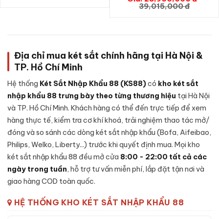
GIỎ HÀNG
39,015,000 đ
LB79PRO App Wifi chính hãng
là cấu tạo bên trong - dưới
đây là các thành phần chính của sản phẩm:
Vỏ ngoài:
Thép tấm dày dặn, xử lý chống gỉ và sơn tĩnh
điện chống bong tróc theo thời gian.
Địa chỉ mua két sắt chính hãng tại Hà Nội &
Vỏ trong:
Thép tấm gia cố, đổ
bê-tông chống cháy
kết
TP. Hồ Chí Minh
hợp lớp vật liệu cách nhiệt chuyên dụng giúp bảo vệ tài sản
Hệ thống
Két Sắt Nhập Khẩu 88 (KS88)
có
kho két sắt
khi gặp nhiệt độ cao và độ ẩm.
nhập khẩu 88 trưng bày theo từng thương hiệu
tại Hà Nội
Cánh cửa két:
Thép nguyên khối đúc đặc, có gờ chống
và TP. Hồ Chí Minh. Khách hàng có thể đến trực tiếp để xem
cạy phá, đệm cao su chống khói thoát khi xảy ra hoả hoạn.
hàng thực tế, kiểm tra cơ khí khoá, trải nghiệm thao tác mở/
Hệ thống chốt khoá:
Thanh chốt thép cứng đa hướng,
đóng và so sánh các dòng két sắt nhập khẩu (Bofa, Aifeibao,
ngàm cài chống khoan và đục phá.
Philips, Welko, Liberty...) trước khi quyết định mua. Mọi kho
Bản lề ẩn:
Thiết kế bản lề chìm trong thân két, tránh điểm
két sắt nhập khẩu 88 đều mở cửa
8:00 - 22:00 tất cả các
yếu bị cạy phá từ bên ngoài.
ngày trong tuần
, hỗ trợ tư vấn miễn phí, lắp đặt tận nơi và
giao hàng COD toàn quốc.
Đặc tính kỹ thuật Két sắt Liberty
HỆ THỐNG KHO KÉT SẮT NHẬP KHẨU 88
LB79PRO App Wifi chính hãng