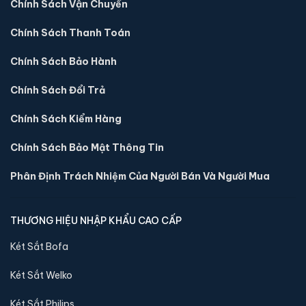
Chính Sách Vận Chuyển
Chính Sách Thanh Toán
Chính Sách Bảo Hành
Chính Sách Đổi Trả
Chính Sách Kiểm Hàng
Chính Sách Bảo Mật Thông Tin
Két sắt mini Liberty LB30S chính hãng
Phân Định Trách Nhiệm Của Người Bán Và Người Mua
📐 Kích thước:
30 x 39 x 32 cm
⚖️ Trọng lượng:
45 kg
THƯƠNG HIỆU NHẬP KHẨU CAO CẤP
🔒 Khoá:
Khóa điện tử
Két Sắt Bofa
🛡️ Bảo hành:
24 tháng
4,290,000 đ
Két Sắt Welko
Xem chi tiết →
Két Sắt Philips