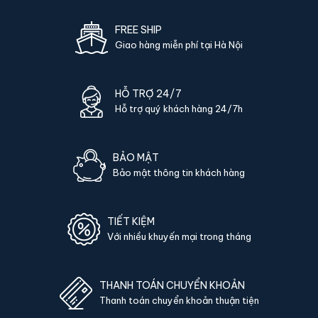
Bảo hành online chính hãng:
Kích hoạt nhanh qua mã
sản phẩm, hỗ trợ kỹ thuật từ xa qua hotline & Zalo, không
FREE SHIP
phải mang ra trung tâm.
Giao hàng miễn phí tại Hà Nội
Hỗ trợ vận chuyển nhanh:
Giao trong 24h tại nội thành Hà
Nội và TP.HCM, COD toàn quốc các tỉnh khác.
HỖ TRỢ 24/7
Showroom thực tế:
Khách hàng có thể đến tận
Hỗ trợ quý khách hàng 24/7h
showroom để trải nghiệm sản phẩm, kiểm tra cơ khí khoá
và độ chắc chắn trước khi mua.
Hỗ trợ trọn đời:
Bảo trì, vệ sinh, thay pin (nếu có) và tư
BẢO MẬT
vấn kỹ thuật trọn đời tại hệ thống KS88.
Bảo mật thông tin khách hàng
Giá cạnh tranh:
Cam kết giá tốt nhất thị trường - báo giá
lại nếu khách tìm được nơi rẻ hơn cùng sản phẩm.
TIẾT KIỆM
Với nhiều khuyến mại trong tháng
Phụ kiện kèm theo Két sắt Liberty LB79-
S5II vân tay chính hãng
THANH TOÁN CHUYỂN KHOẢN
Mỗi sản phẩm
Két sắt Liberty LB79-S5II vân tay chính
Thanh toán chuyển khoản thuận tiện
hãng
được đóng gói đầy đủ phụ kiện cần thiết: