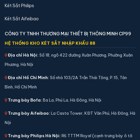
Két Sắt Philips
Két Sắt Aifeibao
CÔNG TY TNHH THƯƠNG MẠI THIẾT BỊ THÔNG MINH CP99
Két sắt mini Liberty LB30S chính hãng
HỆ THỐNG KHO KÉT SẮT NHẬP KHẨU 88
📐 Kích thước:
30 x 39 x 32 cm
Địa chỉ Hà Nội:
Số 18, ngõ 422 đường Xuân Phương, Phường Xuân
⚖️ Trọng lượng:
45 kg
Phương, Hà Nội
🔒 Khoá:
Khóa điện tử
🛡️ Bảo hành:
24 tháng
Địa chỉ Hồ Chí Minh:
Số nhà 103/2A Trần Thái Tông, P.15, Tân
4,290,000 đ
Bình, Hồ Chí Minh
Xem chi tiết →
Trưng bày Bofa:
Ba La, Phú La, Hà Đông, Hà Nội
Trưng bày Aifeibao:
La Casta Tower, KĐT Văn Phú, Hà Đông, Hà
Nội
Trưng bày Philips Hà Nội:
R6 TTTM Royal (cạnh trưng bày ô tô