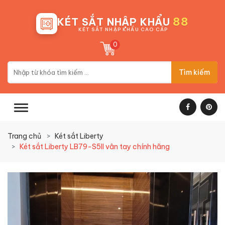
88
KÉT SẮT NHẬP KHẨU
KÉT SẮT NHẬP KHẨU CAO CẤP
0
Tìm kiếm
Trang chủ
Két sắt Liberty
Két sắt Liberty LB79-S5II vân tay chính hãng