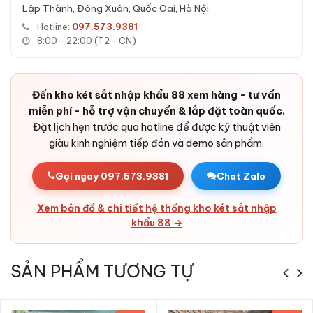
Lập Thành, Đông Xuân, Quốc Oai, Hà Nội
Bảo mật xác thực kép:
Khoá cơ + khoá điện tử/vân tay -
người lạ khó vượt qua cả 2 lớp xác thực.
Hotline:
097.573.9381
8:00 - 22:00 (T2 - CN)
Tự khoá khi bị tấn công:
Hệ thống tự khoá khi nhập sai liên
tiếp, ngăn kẻ trộm thử mã.
Cảm biến rung báo động:
Phát còi báo khi có tác động
Đến kho két sắt nhập khẩu 88 xem hàng - tư vấn
bất thường - cảnh báo chủ ngay khi két bị tấn công.
miễn phí - hỗ trợ vận chuyển & lắp đặt toàn quốc.
Pin tuổi thọ cao:
Pin Alkaline AA chất lượng, có cổng
Đặt lịch hẹn trước qua hotline để được kỹ thuật viên
nguồn ngoài khẩn cấp - không bao giờ bị nhốt do hết pin.
giàu kinh nghiệm tiếp đón và demo sản phẩm.
Bản lề chìm:
Bản lề ẩn bên trong cánh - tăng độ kín, chống
cạy phá từ bên ngoài.
Gọi ngay 097.573.9381
Chat Zalo
Vỏ két chắc chắn:
Thép cao cấp dày dặn + lõi bê-tông -
kháng được công cụ phá két thông dụng.
Xem bản đồ & chi tiết hệ thống kho két sắt nhập
khẩu 88 →
Thiết kế đẹp mắt:
Đường nét hiện đại, sơn tinh tế - đặt
được trong phòng khách, phòng ngủ, văn phòng, khách
sạn, cửa hàng mà vẫn sang trọng.
SẢN PHẨM TƯƠNG TỰ