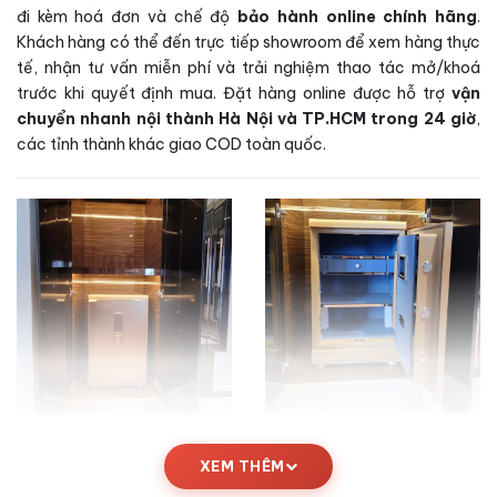
đi kèm hoá đơn và chế độ
bảo hành online chính hãng
.
Khách hàng có thể đến trực tiếp showroom để xem hàng thực
tế, nhận tư vấn miễn phí và trải nghiệm thao tác mở/khoá
trước khi quyết định mua. Đặt hàng online được hỗ trợ
vận
chuyển nhanh nội thành Hà Nội và TP.HCM trong 24 giờ
,
các tỉnh thành khác giao COD toàn quốc.
Kích thước Két sắt Liberty LB79-S5II vân
XEM THÊM