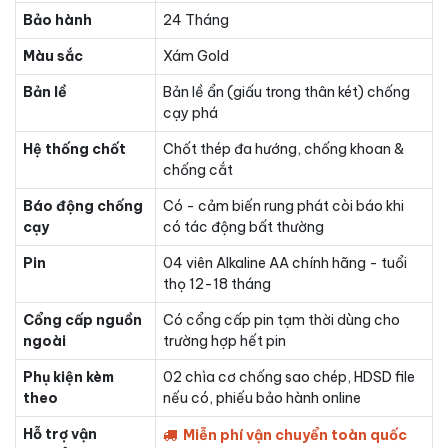
Bảo hành
24 Tháng
Màu sắc
Xám Gold
Bản lề
Bản lề ẩn (giấu trong thân két) chống
cạy phá
Hệ thống chốt
Chốt thép đa hướng, chống khoan &
chống cắt
Báo động chống
Có - cảm biến rung phát còi báo khi
cạy
có tác động bất thường
Pin
04 viên Alkaline AA chính hãng - tuổi
thọ 12-18 tháng
Cổng cấp nguồn
Có cổng cấp pin tạm thời dùng cho
ngoài
trường hợp hết pin
Phụ kiện kèm
02 chìa cơ chống sao chép, HDSD file
theo
nếu có, phiếu bảo hành online
Hỗ trợ vận
Miễn phí vận chuyển toàn quốc