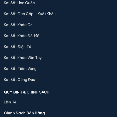
thể qua xem trực tiếp, trường hợp không có két sắt
Két Sắt Hàn Quốc
nhập khẩu 88 sẽ báo lại và chuyển kho còn sản phẩm
Két Sắt Cao Cấp - Xuất Khẩu
tới quý khách
Két Sắt Khóa Cơ
Sản phẩm cùng dòng Két sắt Liberty
Két Sắt Khóa Đổi Mã
Khám phá thêm các mẫu thuộc dòng
Két sắt Liberty
để tiện
Két Sắt Điện Tử
so sánh kích thước, công nghệ khoá và mức giá trước khi đặt
hàng.
Két Sắt Khóa Vân Tay
Két Sắt Tiệm Vàng
Két Sắt Công Đức
QUY ĐỊNH & CHÍNH SÁCH
Liên Hệ
Chính Sách Bán Hàng