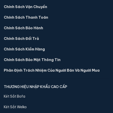
Chính Sách Vận Chuyển
Két sắt mini Liberty LB30S-G vân tay điện tử màu
Chính Sách Thanh Toán
gold chính hãng
Chính Sách Bảo Hành
📐 Kích thước:
30 x 39 x 32 cm
⚖️ Trọng lượng:
16 kg
Chính Sách Đổi Trả
🔒 Khoá:
Khóa vân tay điện tử
Chính Sách Kiểm Hàng
🛡️ Bảo hành:
24 tháng
4,290,000 đ
Chính Sách Bảo Mật Thông Tin
Xem chi tiết →
Phân Định Trách Nhiệm Của Người Bán Và Người Mua
THƯƠNG HIỆU NHẬP KHẨU CAO CẤP
Két Sắt Bofa
Két Sắt Welko