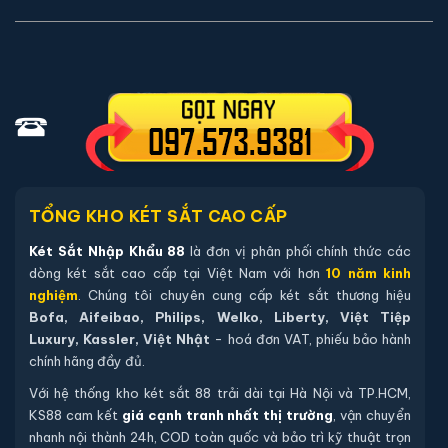
02 chìa khoá cơ chính hãng (chìa thép tôi cao cấp).
04 viên pin Alkaline AA mới chính hãng (đã lắp sẵn, dự
phòng tối thiểu 12 tháng).
Sách hướng dẫn sử dụng tiếng Việt.
Phiếu bảo hành chính hãng (kích hoạt online qua mã sản
phẩm).
Hướng dẫn mua Két sắt Liberty LB79-S5II
TỔNG KHO KÉT SẮT CAO CẤP
vân tay chính hãng
Két Sắt Nhập Khẩu 88
là đơn vị phân phối chính thức các
dòng két sắt cao cấp tại Việt Nam với hơn
10 năm kinh
Mua hàng tại két sắt nhập khẩu 88 bạn có thể
nghiệm
. Chúng tôi chuyên cung cấp két sắt thương hiệu
chon lựa những cách sau:
Bofa, Aifeibao, Philips, Welko, Liberty, Việt Tiệp
Luxury, Kassler, Việt Nhật
- hoá đơn VAT, phiếu bảo hành
Cách 1
: Bạn chọn sản phẩm và ấn vào mua hàng hệ
chính hãng đầy đủ.
thống sẽ chuyển đến trang checkout. Ở trang check
Với hệ thống kho két sắt 88 trải dài tại Hà Nội và TP.HCM,
out bạn kiểm tra lại thông tin sản phẩm 1 lần nữa. Nếu
KS88 cam kết
giá cạnh tranh nhất thị trường
, vận chuyển
những thông tin đã chính xác bạn tiếp tục ấn thanh
nhanh nội thành 24h, COD toàn quốc và bảo trì kỹ thuật trọn