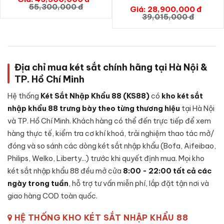
GIỎ HÀNG
55,300,000 đ
Giá: 28,900,000 đ
GIỎ HÀNG
39,015,000 đ
Cấu tạo Két sắt Liberty LB79-S5II vân
tay chính hãng
Một trong những điểm tạo nên độ tin cậy của
Két sắt Liberty
LB79-S5II vân tay chính hãng
là cấu tạo bên trong - dưới
Địa chỉ mua két sắt chính hãng tại Hà Nội &
đây là các thành phần chính của sản phẩm:
TP. Hồ Chí Minh
Vỏ ngoài:
Thép tấm dày dặn, xử lý chống gỉ và sơn tĩnh
Hệ thống
Két Sắt Nhập Khẩu 88 (KS88)
có
kho két sắt
điện chống bong tróc theo thời gian.
nhập khẩu 88 trưng bày theo từng thương hiệu
tại Hà Nội
Vỏ trong:
Thép tấm gia cố, đổ
bê-tông chống cháy
kết
và TP. Hồ Chí Minh. Khách hàng có thể đến trực tiếp để xem
hợp lớp vật liệu cách nhiệt chuyên dụng giúp bảo vệ tài sản
hàng thực tế, kiểm tra cơ khí khoá, trải nghiệm thao tác mở/
khi gặp nhiệt độ cao và độ ẩm.
đóng và so sánh các dòng két sắt nhập khẩu (Bofa, Aifeibao,
Cánh cửa két:
Thép nguyên khối đúc đặc, có gờ chống
Philips, Welko, Liberty...) trước khi quyết định mua. Mọi kho
cạy phá, đệm cao su chống khói thoát khi xảy ra hoả hoạn.
két sắt nhập khẩu 88 đều mở cửa
8:00 - 22:00 tất cả các
Hệ thống chốt khoá:
Thanh chốt thép cứng đa hướng,
ngày trong tuần
, hỗ trợ tư vấn miễn phí, lắp đặt tận nơi và
ngàm cài chống khoan và đục phá.
giao hàng COD toàn quốc.
Loại khoá:
Khóa vân tay, Mã số, Chìa cơ, App điện thoại -
HỆ THỐNG KHO KÉT SẮT NHẬP KHẨU 88
tích hợp cơ chế chống dò mã, tự khoá tạm thời khi nhập sai