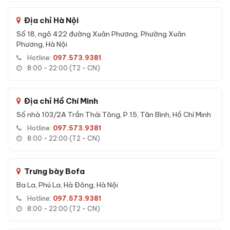
liên tục để chặn các kiểu tấn công thử mã.
Địa chỉ Hà Nội
Bản lề ẩn:
Thiết kế bản lề chìm trong thân két, tránh điểm
yếu bị cạy phá từ bên ngoài.
Số 18, ngõ 422 đường Xuân Phương, Phường Xuân
Phương, Hà Nội
Hotline:
097.573.9381
Đặc tính kỹ thuật Két sắt Liberty LB79-
8:00 - 22:00 (T2 - CN)
S5II vân tay chính hãng
Dưới đây là các đặc tính kỹ thuật quan trọng giúp
Két sắt
Địa chỉ Hồ Chí Minh
Liberty LB79-S5II vân tay chính hãng
trở thành lựa chọn
Số nhà 103/2A Trần Thái Tông, P.15, Tân Bình, Hồ Chí Minh
đáng tin cậy:
Hotline:
097.573.9381
Khả năng chống cháy đa lớp với bê-tông và sợi cách nhiệt
8:00 - 22:00 (T2 - CN)
chuyên dụng, bảo vệ tài sản trong điều kiện nhiệt độ cao.
Khung thép cường lực không rỉ - chống biến dạng, chống
Trưng bày Bofa
công cụ phá khoá thông dụng.
Ba La, Phú La, Hà Đông, Hà Nội
Sản phẩm được kiểm định cơ khí và độ kín trước khi xuất
Hotline:
097.573.9381
xưởng từ nhà máy.
8:00 - 22:00 (T2 - CN)
Chống ẩm, chống nước - giữ giấy tờ, hợp đồng quan trọng
luôn khô ráo bên trong két.