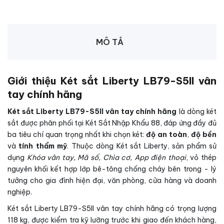
MÔ TẢ
Giới thiệu Két sắt Liberty LB79-S5II vân
tay chính hãng
Két sắt Liberty LB79-S5II vân tay chính hãng
là dòng két
sắt được phân phối tại Két Sắt Nhập Khẩu 88, đáp ứng đầy đủ
ba tiêu chí quan trọng nhất khi chọn két:
độ an toàn
,
độ bền
và
tính thẩm mỹ
. Thuộc dòng Két sắt Liberty, sản phẩm sử
dụng
Khóa vân tay, Mã số, Chìa cơ, App điện thoại
, vỏ thép
nguyên khối kết hợp lớp bê-tông chống cháy bên trong - lý
tưởng cho gia đình hiện đại, văn phòng, cửa hàng và doanh
nghiệp.
Két sắt Liberty LB79-S5II vân tay chính hãng có trọng lượng
118 kg, được kiểm tra kỹ lưỡng trước khi giao đến khách hàng,