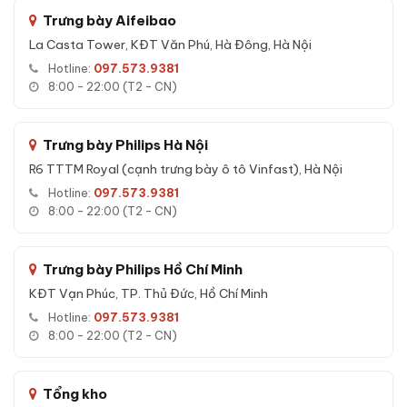
Trưng bày Aifeibao
Tuổi thọ ổ khoá cao, chìa thép tôi chất lượng cao, ít hỏng
La Casta Tower, KĐT Văn Phú, Hà Đông, Hà Nội
hóc theo thời gian.
Hotline:
097.573.9381
24 tháng bảo hành online chính hãng
- hỗ trợ kỹ thuật
8:00 - 22:00 (T2 - CN)
qua hotline, Zalo, Messenger 24/7.
Hỗ trợ
vận chuyển nhanh nội thành HN & HCM trong
24h
, các tỉnh thành khác giao hàng COD toàn quốc.
Trưng bày Philips Hà Nội
R6 TTTM Royal (cạnh trưng bày ô tô Vinfast), Hà Nội
Tính năng Két sắt Liberty LB79-S5II vân
Hotline:
097.573.9381
8:00 - 22:00 (T2 - CN)
tay chính hãng
Các tính năng nổi bật của
Két sắt Liberty LB79-S5II vân
Trưng bày Philips Hồ Chí Minh
tay chính hãng
:
KĐT Vạn Phúc, TP. Thủ Đức, Hồ Chí Minh
An toàn cháy nổ:
Cấu trúc vỏ thép kết hợp lớp bê-tông
Hotline:
097.573.9381
chống cháy chuyên dụng - bảo vệ tài sản trong sự cố hoả
8:00 - 22:00 (T2 - CN)
hoạn.
Chống đập phá:
Khung thép cường lực không rỉ, chốt thép
đa chiều - kháng tốt với khoan, cắt, đục.
Tổng kho