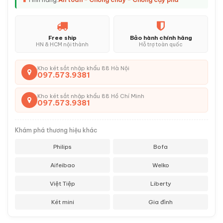
Free ship
Bảo hành chính hãng
HN & HCM nội thành
Hỗ trợ toàn quốc
Kho két sắt nhập khẩu 88 Hà Nội
097.573.9381
Kho két sắt nhập khẩu 88 Hồ Chí Minh
097.573.9381
Khám phá thương hiệu khác
Philips
Bofa
Aifeibao
Welko
Việt Tiệp
Liberty
Két mini
Gia đình