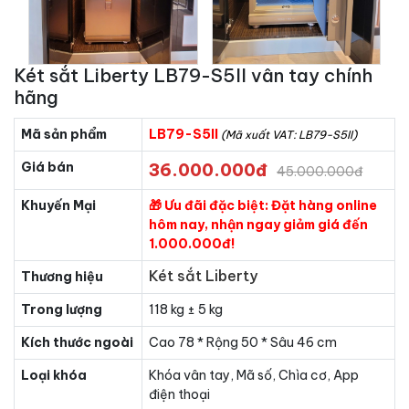
Két sắt Liberty LB79-S5II vân tay chính
hãng
Mã sản phẩm
LB79-S5II
(Mã xuất VAT: LB79-S5II)
Giá bán
36.000.000đ
45.000.000đ
Khuyến Mại
🎁 Ưu đãi đặc biệt: Đặt hàng online
hôm nay, nhận ngay giảm giá đến
1.000.000đ!
Két sắt Liberty
Thương hiệu
Trong lượng
118 kg ± 5 kg
Kích thước ngoài
Cao 78 * Rộng 50 * Sâu 46 cm
Loại khóa
Khóa vân tay, Mã số, Chìa cơ, App
điện thoại