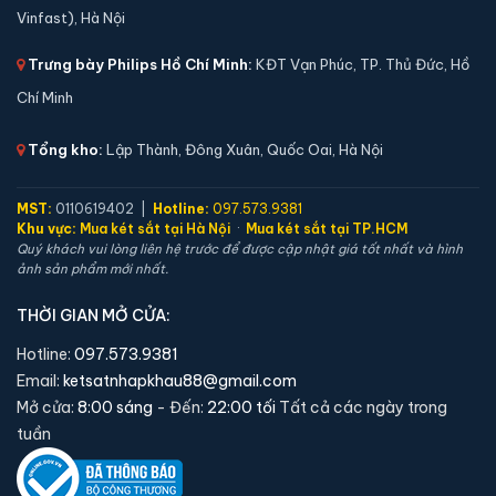
Vinfast), Hà Nội
Trưng bày Philips Hồ Chí Minh:
KĐT Vạn Phúc, TP. Thủ Đức, Hồ
Chí Minh
Tổng kho:
Lập Thành, Đông Xuân, Quốc Oai, Hà Nội
Két sắt mini Liberty LB39S vân tay điện tử chính
MST:
0110619402 |
Hotline:
097.573.9381
hãng
Khu vực:
Mua két sắt tại Hà Nội
·
Mua két sắt tại TP.HCM
Quý khách vui lòng liên hệ trước để được cập nhật giá tốt nhất và hình
📐 Kích thước:
39 x 39 x 35 cm
ảnh sản phẩm mới nhất.
⚖️ Trọng lượng:
22 kg
THỜI GIAN MỞ CỬA:
🔒 Khoá:
Khóa vân tay điện tử
🛡️ Bảo hành:
24 tháng
Hotline:
097.573.9381
Email:
ketsatnhapkhau88@gmail.com
5,900,000 đ
Mở cửa:
8:00 sáng
- Đến:
22:00 tối
Tất cả các ngày trong
Xem chi tiết →
tuần