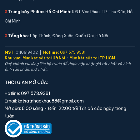
🔒 Khoá:
Khóa vân tay điện tử
🛡️ Bảo hành:
24 tháng
Trưng bày Philips Hồ Chí Minh:
KĐT Vạn Phúc, TP. Thủ Đức, Hồ
5,900,000 đ
Chí Minh
Xem chi tiết →
Tổng kho:
Lập Thành, Đông Xuân, Quốc Oai, Hà Nội
MST:
0110619402 |
Hotline:
097.573.9381
Khu vực:
Mua két sắt tại Hà Nội
·
Mua két sắt tại TP.HCM
Quý khách vui lòng liên hệ trước để được cập nhật giá tốt nhất và hình
ảnh sản phẩm mới nhất.
THỜI GIAN MỞ CỬA:
Hotline:
097.573.9381
Email:
ketsatnhapkhau88@gmail.com
Mở cửa:
8:00 sáng
- Đến:
22:00 tối
Tất cả các ngày trong
tuần
Két sắt mini Liberty LB45S vân tay điện tử chính
hãng