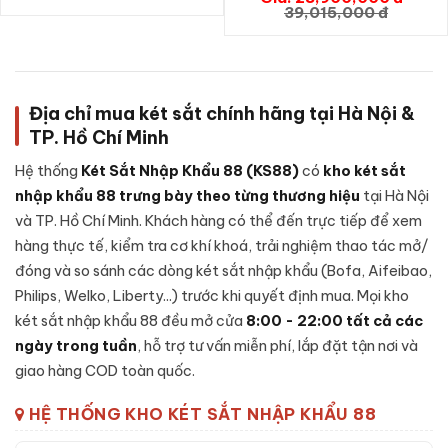
GIỎ HÀNG
39,015,000 đ
LB79S App Wifi chính hãng
được chế tạo theo cấu trúc
nhiều lớp, từng chi tiết được gia công cẩn thận:
Lớp ngoài:
Thép tấm cường độ cao, sơn tĩnh điện cao cấp
chống trầy xước và bong sơn theo thời gian sử dụng.
Địa chỉ mua két sắt chính hãng tại Hà Nội &
Lớp lõi chống cháy:
Hỗn hợp
bê-tông chống cháy
kết
TP. Hồ Chí Minh
hợp vật liệu cách nhiệt chịu nhiệt độ cao - giữ tài sản, giấy
Hệ thống
Két Sắt Nhập Khẩu 88 (KS88)
có
kho két sắt
tờ an toàn trong sự cố hoả hoạn.
nhập khẩu 88 trưng bày theo từng thương hiệu
tại Hà Nội
Lớp trong:
Thép tấm gia cường, vách nhung chống trầy
và TP. Hồ Chí Minh. Khách hàng có thể đến trực tiếp để xem
cho tài sản đặt bên trong, có ngăn phụ tiện lợi.
hàng thực tế, kiểm tra cơ khí khoá, trải nghiệm thao tác mở/
Cánh két:
Đúc nguyên khối thép đặc dày, gờ cánh khít với
đóng và so sánh các dòng két sắt nhập khẩu (Bofa, Aifeibao,
thân, đệm chống khói thoát.
Philips, Welko, Liberty...) trước khi quyết định mua. Mọi kho
Hệ chốt + bản lề:
Chốt thép đa hướng kết hợp bản lề chìm
két sắt nhập khẩu 88 đều mở cửa
8:00 - 22:00 tất cả các
bên trong cánh - chống cạy phá toàn diện.
ngày trong tuần
, hỗ trợ tư vấn miễn phí, lắp đặt tận nơi và
giao hàng COD toàn quốc.
Đặc tính kỹ thuật Két sắt Liberty LB79S
HỆ THỐNG KHO KÉT SẮT NHẬP KHẨU 88
App Wifi chính hãng