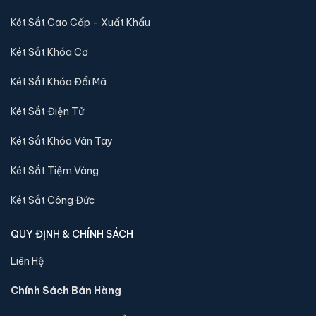
Két Sắt Cao Cấp - Xuất Khẩu
Két Sắt Khóa Cơ
Két Sắt Khóa Đổi Mã
Két Sắt Điện Tử
Két Sắt Khóa Vân Tay
Két sắt mini Liberty LB30S-G vân tay điện tử màu
Két Sắt Tiệm Vàng
gold chính hãng
📐 Kích thước:
30 x 39 x 32 cm
Két Sắt Công Đức
⚖️ Trọng lượng:
16 kg
🔒 Khoá:
Khóa vân tay điện tử
QUY ĐỊNH & CHÍNH SÁCH
🛡️ Bảo hành:
24 tháng
Liên Hệ
4,290,000 đ
Chính Sách Bán Hàng
Xem chi tiết →