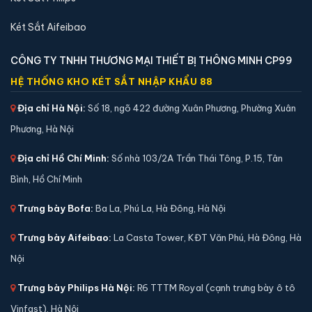
Xem chi tiết →
Két Sắt Aifeibao
CÔNG TY TNHH THƯƠNG MẠI THIẾT BỊ THÔNG MINH CP99
HỆ THỐNG KHO KÉT SẮT NHẬP KHẨU 88
Địa chỉ Hà Nội:
Số 18, ngõ 422 đường Xuân Phương, Phường Xuân
Phương, Hà Nội
Địa chỉ Hồ Chí Minh:
Số nhà 103/2A Trần Thái Tông, P.15, Tân
Bình, Hồ Chí Minh
Trưng bày Bofa:
Ba La, Phú La, Hà Đông, Hà Nội
Trưng bày Aifeibao:
La Casta Tower, KĐT Văn Phú, Hà Đông, Hà
Két sắt mini Liberty LB39S vân tay điện tử chính
hãng
Nội
📐 Kích thước:
39 x 39 x 35 cm
Trưng bày Philips Hà Nội:
R6 TTTM Royal (cạnh trưng bày ô tô
⚖️ Trọng lượng:
22 kg
Vinfast), Hà Nội