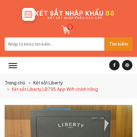
88
KÉT SẮT NHẬP KHẨU
KÉT SẮT NHẬP KHẨU CAO CẤP
0
Tìm kiếm
Trang chủ
Két sắt Liberty
Két sắt Liberty LB79S App Wifi chính hãng