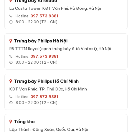
Trưng bày Aifeibao
La Casta Tower, KĐT Văn Phú, Hà Đông, Hà Nội
Hotline:
097.573.9381
Tính năng Két sắt Liberty LB79S App Wifi
8:00 - 22:00 (T2 - CN)
chính hãng
Tính năng đáng giá của
Két sắt Liberty LB79S App Wifi
Trưng bày Philips Hà Nội
chính hãng
mà bạn nên biết trước khi mua:
R6 TTTM Royal (cạnh trưng bày ô tô Vinfast), Hà Nội
Chống cháy đa lớp:
Vật liệu bê-tông chịu nhiệt và sợi
Hotline:
097.573.9381
cách nhiệt giúp tài sản, tài liệu nguyên vẹn khi xảy ra hoả
8:00 - 22:00 (T2 - CN)
hoạn.
Chống phá cơ học:
Hệ thống chốt thép đa hướng, chống
Trưng bày Philips Hồ Chí Minh
khoan, chống cắt, chống đục phá.
KĐT Vạn Phúc, TP. Thủ Đức, Hồ Chí Minh
Khoá cơ chắc chắn:
Kết cấu khoá bằng cơ học, không
phụ thuộc nguồn điện, độ bền cao, ít hỏng hóc theo thời
Hotline:
097.573.9381
8:00 - 22:00 (T2 - CN)
gian.
Chống nhái chìa:
Bộ chìa cơ tinh xảo, chìa thép tôi cao
cấp, không phải chìa rập khuôn phổ thông.
Tổng kho
Bản lề ẩn chống cạy:
Thiết kế bản lề chìm trong cánh,
Lập Thành, Đông Xuân, Quốc Oai, Hà Nội