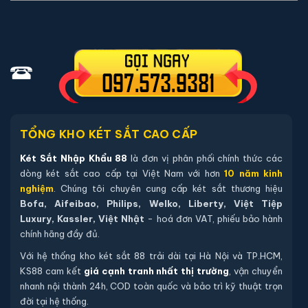
chon lựa những cách sau:
Cách 1
: Bạn chọn sản phẩm và ấn vào mua hàng hệ
thống sẽ chuyển đến trang checkout. Ở trang check
out bạn kiểm tra lại thông tin sản phẩm 1 lần nữa. Nếu
những thông tin đã chính xác bạn tiếp tục ấn thanh
toán bạn cần để lại những thông tin cần thiết ở màn
hình để chúng tôi có thể hỗ trợ bạn. Sau đó ấn submit
TỔNG KHO KÉT SẮT CAO CẤP
nhân viên của két sắt nhập khẩu 88 sẽ gọi lại xác nhận
Két Sắt Nhập Khẩu 88
là đơn vị phân phối chính thức các
và tiến hành xử lý cũng như giao hàng theo yêu cầu
dòng két sắt cao cấp tại Việt Nam với hơn
10 năm kinh
của quý khách hàng
nghiệm
. Chúng tôi chuyên cung cấp két sắt thương hiệu
Bofa, Aifeibao, Philips, Welko, Liberty, Việt Tiệp
Cách 2
: Quý khách hàng liên hệ trực tiếp với nhân
Luxury, Kassler, Việt Nhật
- hoá đơn VAT, phiếu bảo hành
viên chúng tôi qua zalo hoặc số điện thoại, chúng tôi
chính hãng đầy đủ.
sẽ tư vấn các mẫu loại két phù hợp với yêu cầu của
Với hệ thống kho két sắt 88 trải dài tại Hà Nội và TP.HCM,
quý khách hàng sau đó chúng tôi sẽ tiến hành xử lý
KS88 cam kết
giá cạnh tranh nhất thị trường
, vận chuyển
như quy trình tiếp theo.
nhanh nội thành 24h, COD toàn quốc và bảo trì kỹ thuật trọn
đời tại hệ thống.