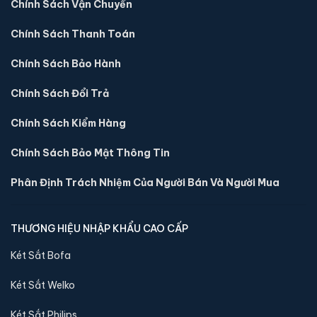
Chính Sách Vận Chuyển
Chính Sách Thanh Toán
Chính Sách Bảo Hành
Chính Sách Đổi Trả
Chính Sách Kiểm Hàng
Chính Sách Bảo Mật Thông Tin
Phân Định Trách Nhiệm Của Người Bán Và Người Mua
Két sắt mini Liberty LB30S chính hãng
THƯƠNG HIỆU NHẬP KHẨU CAO CẤP
📐 Kích thước:
30 x 39 x 32 cm
⚖️ Trọng lượng:
45 kg
Két Sắt Bofa
🔒 Khoá:
Khóa điện tử
Két Sắt Welko
🛡️ Bảo hành:
24 tháng
4,290,000 đ
Két Sắt Philips