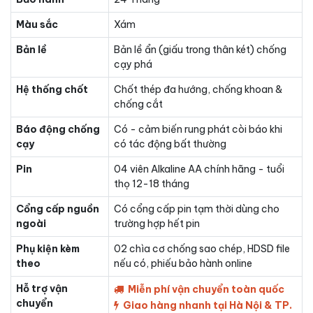
Màu sắc
Xám
Bản lề
Bản lề ẩn (giấu trong thân két) chống
cạy phá
Hệ thống chốt
Chốt thép đa hướng, chống khoan &
chống cắt
Báo động chống
Có - cảm biến rung phát còi báo khi
cạy
có tác động bất thường
Pin
04 viên Alkaline AA chính hãng - tuổi
thọ 12-18 tháng
Cổng cấp nguồn
Có cổng cấp pin tạm thời dùng cho
ngoài
trường hợp hết pin
Phụ kiện kèm
02 chìa cơ chống sao chép, HDSD file
theo
nếu có, phiếu bảo hành online
Hỗ trợ vận
Miễn phí vận chuyển toàn quốc
chuyển
Giao hàng nhanh tại Hà Nội & TP.