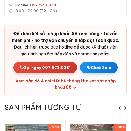
không lộ điểm yếu bị cạy phá.
Hotline:
097.573.9381
Vỏ thép dày dặn:
Thép tấm cao cấp kết hợp bê-tông
8:00 - 22:00 (T2 - CN)
chịu nhiệt - khó cắt, khó đục.
Thiết kế sang trọng, đa không gian:
Đường nét tinh tế,
lớp sơn cao cấp - phù hợp với phòng khách, phòng ngủ,
Đến kho két sắt nhập khẩu 88 xem hàng - tư vấn
văn phòng, khách sạn, cửa hàng, công ty, ngân hàng.
miễn phí - hỗ trợ vận chuyển & lắp đặt toàn quốc.
Đặt lịch hẹn trước qua hotline để được kỹ thuật viên
giàu kinh nghiệm tiếp đón và demo sản phẩm.
Gọi ngay 097.573.9381
Chat Zalo
Xem bản đồ & chi tiết hệ thống kho két sắt nhập
khẩu 88 →
SẢN PHẨM TƯƠNG TỰ
Ưu điểm Két sắt Liberty LB79S App Wifi
- 26%
- 30%