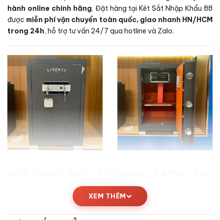
hành online chính hãng
. Đặt hàng tại Két Sắt Nhập Khẩu 88
được
miễn phí vận chuyển toàn quốc, giao nhanh HN/HCM
trong 24h
, hỗ trợ tư vấn 24/7 qua hotline và Zalo.
Kích thước Két sắt Liberty LB79S App
Wifi chính hãng
XEM THÊM
Thông số kích thước chi tiết của
Két sắt Liberty LB79S App
Wifi chính hãng
được công bố từ nhà sản xuất, đảm bảo