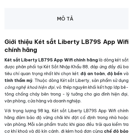
MÔ TẢ
Giới thiệu Két sắt Liberty LB79S App Wifi
chính hãng
Két sắt Liberty LB79S App Wifi chính hãng
là dòng két sắt
được phân phối tại Két Sắt Nhập Khẩu 88, đáp ứng đầy đủ ba
tiêu chí quan trọng nhất khi chọn két:
độ an toàn
,
độ bền
và
tính thẩm mỹ
. Thuộc dòng Két sắt Liberty, sản phẩm sử dụng
công nghệ khoá hiện đại
, vỏ thép nguyên khối kết hợp lớp bê-
tông chống cháy bên trong - lý tưởng cho gia đình hiện đại,
văn phòng, cửa hàng và doanh nghiệp.
Với trọng lượng 98 kg, Két sắt Liberty LB79S App Wifi chính
hãng đảm bảo độ vững chãi khi đặt cố định trong nhà hoặc
văn phòng. Mỗi sản phẩm trước khi giao đều trải qua kiểm tra
cơ khí khoá và độ kín cánh, đi kèm hoá đơn cùng
chế độ bảo