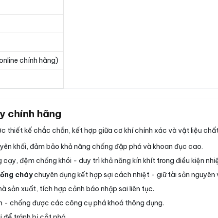
online chính hãng)
y chính hãng
c thiết kế chắc chắn, kết hợp giữa cơ khí chính xác và vật liệu chấ
uyên khối, đảm bảo khả năng chống đập phá và khoan đục cao.
cạy, đệm chống khói - duy trì khả năng kín khít trong điều kiện nhi
ống cháy
chuyên dụng kết hợp sợi cách nhiệt - giữ tài sản nguyên 
 sản xuất, tích hợp cảnh báo nhập sai liên tục.
ớn - chống được các công cụ phá khoá thông dụng.
 để tránh bị cắt phá.