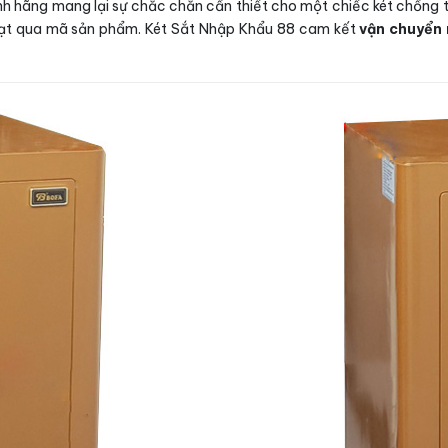
h hãng mang lại sự chắc chắn cần thiết cho một chiếc két chống t
ạt qua mã sản phẩm. Két Sắt Nhập Khẩu 88 cam kết
vận chuyển