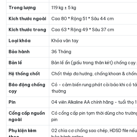
Trong lượng
119 kg ± 5 kg
Kích thước ngoài
Cao 80 * Rộng 51 * Sâu 44 cm
Kích thước trong
Cao 63 * Rộng 49 * Sâu 37 cm
Loại khóa
Khóa vân tay
Bảo hành
36 Tháng
Bản lề
Bản lề ẩn (giấu trong thân két) chống cạy
Hệ thống chốt
Chốt thép đa hướng, chống khoan & chốn
Báo động chống
Có - cảm biến rung phát còi báo khi có t
cạy
thường
Pin
04 viên Alkaline AA chính hãng - tuổi thọ
Cổng cấp nguồn
Có cổng cấp pin tạm thời dùng cho trườn
ngoài
pin
Phụ kiện kèm
02 chìa cơ chống sao chép, HDSD file nếu