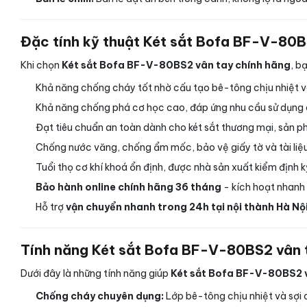
Đặc tính kỹ thuật Két sắt Bofa BF-V-80B
Khi chọn
Két sắt Bofa BF-V-80BS2 vân tay chính hãng
, b
Khả năng chống cháy tốt nhờ cấu tạo bê-tông chịu nhiệt và l
Khả năng chống phá cơ học cao, đáp ứng nhu cầu sử dụng c
Đạt tiêu chuẩn an toàn dành cho két sắt thương mại, sản p
Chống nước văng, chống ẩm mốc, bảo vệ giấy tờ và tài liệu
Tuổi thọ cơ khí khoá ổn định, được nhà sản xuất kiểm định kỹ
Bảo hành online chính hãng 36 tháng
- kích hoạt nhanh 
Hỗ trợ
vận chuyển nhanh trong 24h tại nội thành Hà Nộ
Tính năng Két sắt Bofa BF-V-80BS2 vân 
Dưới đây là những tính năng giúp
Két sắt Bofa BF-V-80BS2 v
Chống cháy chuyên dụng:
Lớp bê-tông chịu nhiệt và sợi c