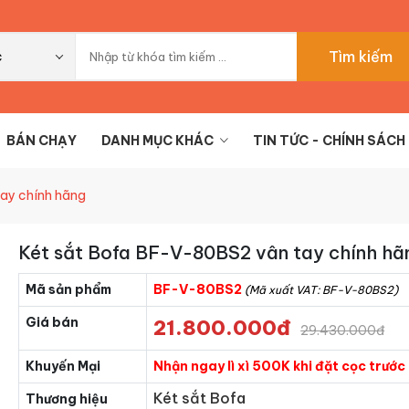
Tìm kiếm
c
BÁN CHẠY
DANH MỤC KHÁC
TIN TỨC - CHÍNH SÁCH
ay chính hãng
Két sắt Bofa BF-V-80BS2 vân tay chính hã
Mã sản phẩm
BF-V-80BS2
(Mã xuất VAT: BF-V-80BS2)
Giá bán
21.800.000đ
29.430.000đ
Khuyến Mại
Nhận ngay lì xì 500K khi đặt cọc trướ
Két sắt Bofa
Thương hiệu