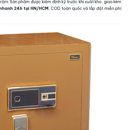
rộm. Sản phẩm được kiểm định kỹ trước khi xuất kho, giao kèm
 nhanh 24h tại HN/HCM
, COD toàn quốc và lắp đặt miễn phí