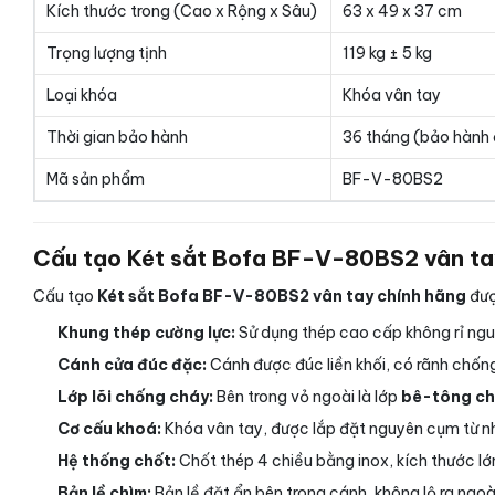
Kích thước trong (Cao x Rộng x Sâu)
63 x 49 x 37 cm
Trọng lượng tịnh
119 kg ± 5 kg
Loại khóa
Khóa vân tay
Thời gian bảo hành
36 tháng (bảo hành 
Mã sản phẩm
BF-V-80BS2
Cấu tạo Két sắt Bofa BF-V-80BS2 vân ta
Cấu tạo
Két sắt Bofa BF-V-80BS2 vân tay chính hãng
đượ
Khung thép cường lực:
Sử dụng thép cao cấp không rỉ ng
Cánh cửa đúc đặc:
Cánh được đúc liền khối, có rãnh chống 
Lớp lõi chống cháy:
Bên trong vỏ ngoài là lớp
bê-tông ch
Cơ cấu khoá:
Khóa vân tay, được lắp đặt nguyên cụm từ nhà
Hệ thống chốt:
Chốt thép 4 chiều bằng inox, kích thước l
Bản lề chìm:
Bản lề đặt ẩn bên trong cánh, không lộ ra ngoài