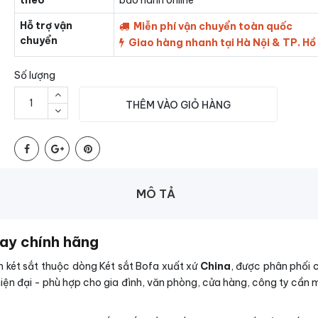
theo
bảo hành online
Hỗ trợ vận
Miễn phí vận chuyển toàn quốc
chuyển
Giao hàng nhanh tại Hà Nội & TP. Hồ
Số lượng
THÊM VÀO GIỎ HÀNG
MÔ TẢ
tay chính hãng
 két sắt thuộc dòng Két sắt Bofa xuất xứ
China
, được phân phối 
iện đại - phù hợp cho gia đình, văn phòng, cửa hàng, công ty cần mộ