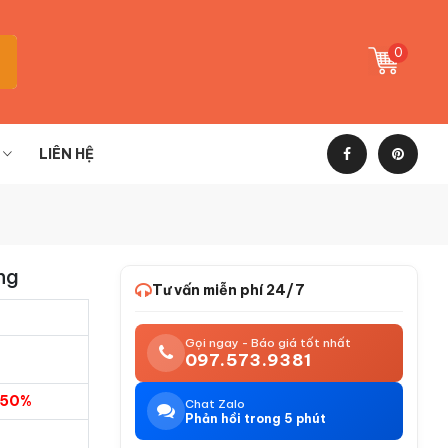
0
LIÊN HỆ
ng
Tư vấn miễn phí 24/7
Gọi ngay - Báo giá tốt nhất
097.573.9381
c 50%
Chat Zalo
Phản hồi trong 5 phút