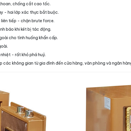
khoan, chống cắt cao tốc.
y - hai lớp xác thực bắt buộc.
liên tiếp - chặn brute force.
h báo khi két bị tác động.
ngoài cho tình huống khẩn cấp.
goài.
hiệt - rất khó phá huỷ.
hợp các không gian từ gia đình đến cửa hàng, văn phòng và ngân hàn