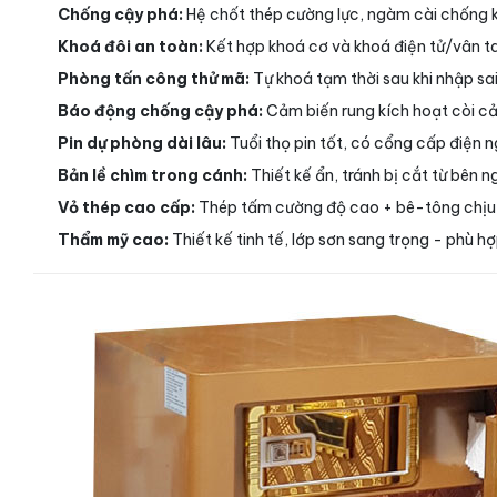
Chống cậy phá:
Hệ chốt thép cường lực, ngàm cài chống 
Khoá đôi an toàn:
Kết hợp khoá cơ và khoá điện tử/vân ta
Phòng tấn công thử mã:
Tự khoá tạm thời sau khi nhập sai 
Báo động chống cậy phá:
Cảm biến rung kích hoạt còi cản
Pin dự phòng dài lâu:
Tuổi thọ pin tốt, có cổng cấp điện 
Bản lề chìm trong cánh:
Thiết kế ẩn, tránh bị cắt từ bên n
Vỏ thép cao cấp:
Thép tấm cường độ cao + bê-tông chịu n
Thẩm mỹ cao:
Thiết kế tinh tế, lớp sơn sang trọng - phù 