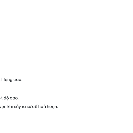
t lượng cao:
ệt độ cao.
vẹn khi xảy ra sự cố hoả hoạn.