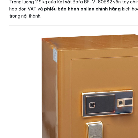
Trọng lượng 119 kg của Két sắt Bofa BF-V-80BS2 vân tay chín
hoá đơn VAT và
phiếu bảo hành online chính hãng
kích ho
trong nội thành.