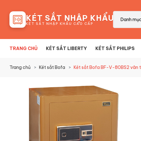
88
KÉT SẮT NHẬP KHẨU
Danh mụ
KÉT SẮT NHẬP KHẨU CAO CẤP
TRANG CHỦ
KÉT SẮT LIBERTY
KÉT SẮT PHILIPS
Trang chủ
Két sắt Bofa
Két sắt Bofa BF-V-80BS2 vân t