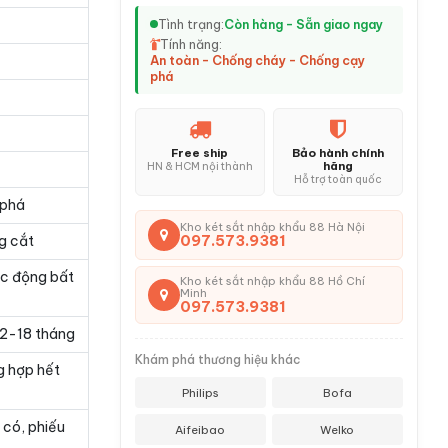
Tình trạng:
Còn hàng - Sẵn giao ngay
Tính năng:
An toàn - Chống cháy - Chống cạy
phá
Free ship
Bảo hành chính
hãng
HN & HCM nội thành
Hỗ trợ toàn quốc
 phá
Kho két sắt nhập khẩu 88 Hà Nội
097.573.9381
g cắt
ác động bất
Kho két sắt nhập khẩu 88 Hồ Chí
Minh
097.573.9381
 12-18 tháng
Khám phá thương hiệu khác
g hợp hết
Philips
Bofa
 có, phiếu
Aifeibao
Welko