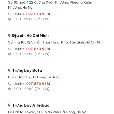
Số 18, ngõ 422 đường Xuân Phương, Phường Xuân
120BS2 vân tay chính hãng
Phương, Hà Nội
Dưới đây là các đặc tính kỹ thuật quan trọng giúp
Két sắt
Hotline:
097.573.9381
Bofa BF-V-120BS2 vân tay chính hãng
trở thành lựa chọn
8:00 - 22:00 (T2 - CN)
đáng tin cậy:
Khả năng chống cháy đa lớp với bê-tông và sợi cách nhiệt
Địa chỉ Hồ Chí Minh
chuyên dụng, bảo vệ tài sản trong điều kiện nhiệt độ cao.
Số nhà 103/2A Trần Thái Tông, P.15, Tân Bình, Hồ Chí Minh
Khung thép cường lực không rỉ - chống biến dạng, chống
Hotline:
097.573.9381
công cụ phá khoá thông dụng.
8:00 - 22:00 (T2 - CN)
Sản phẩm được kiểm định cơ khí và độ kín trước khi xuất
xưởng từ nhà máy.
Trưng bày Bofa
Chống ẩm, chống nước - giữ giấy tờ, hợp đồng quan trọng
Ba La, Phú La, Hà Đông, Hà Nội
luôn khô ráo bên trong két.
Hotline:
097.573.9381
Tuổi thọ ổ khoá cao, chìa thép tôi chất lượng cao, ít hỏng
8:00 - 22:00 (T2 - CN)
hóc theo thời gian.
36 tháng bảo hành online chính hãng
- hỗ trợ kỹ thuật
qua hotline, Zalo, Messenger 24/7.
Trưng bày Aifeibao
Hỗ trợ
vận chuyển nhanh nội thành HN & HCM trong
La Casta Tower, KĐT Văn Phú, Hà Đông, Hà Nội