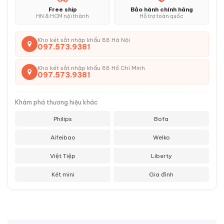
Free ship
Bảo hành chính hãng
HN & HCM nội thành
Hỗ trợ toàn quốc
Kho két sắt nhập khẩu 88 Hà Nội
097.573.9381
Kho két sắt nhập khẩu 88 Hồ Chí Minh
097.573.9381
Khám phá thương hiệu khác
Philips
Bofa
Aifeibao
Welko
Việt Tiệp
Liberty
Két mini
Gia đình