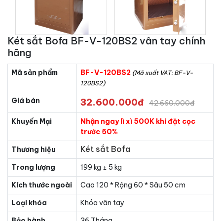
Két sắt Bofa BF-V-120BS2 vân tay chính
hãng
Mã sản phẩm
BF-V-120BS2
(Mã xuất VAT: BF-V-
120BS2)
Giá bán
32.600.000đ
42.660.000đ
Khuyến Mại
Nhận ngay lì xì 500K khi đặt cọc
trước 50%
Két sắt Bofa
Thương hiệu
Trong lượng
199 kg ± 5 kg
Kích thước ngoài
Cao 120 * Rộng 60 * Sâu 50 cm
Loại khóa
Khóa vân tay
Bảo hành
36 Tháng