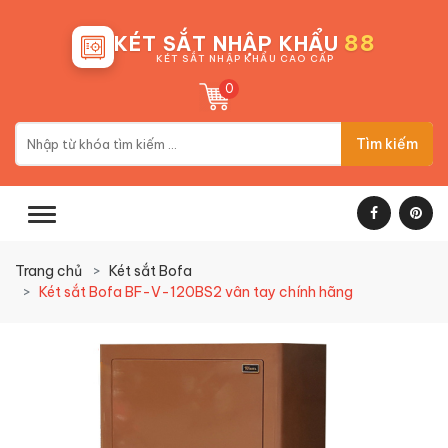
88
KÉT SẮT NHẬP KHẨU
KÉT SẮT NHẬP KHẨU CAO CẤP
0
Tìm kiếm
Trang chủ
Két sắt Bofa
Két sắt Bofa BF-V-120BS2 vân tay chính hãng