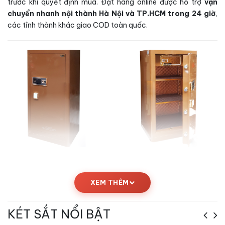
trước khi quyết định mua. Đặt hàng online được hỗ trợ
vận
chuyển nhanh nội thành Hà Nội và TP.HCM trong 24 giờ
,
các tỉnh thành khác giao COD toàn quốc.
Kích thước Két sắt Bofa BF-V-120BS2
XEM THÊM
vân tay chính hãng
Bảng thông số kỹ thuật
Két sắt Bofa BF-V-120BS2 vân tay
KÉT SẮT NỔI BẬT
chính hãng
dưới đây giúp bạn dễ dàng so sánh và lựa chọn vị