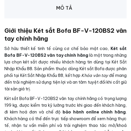
MÔ TẢ
Giới thiệu Két sắt Bofa BF-V-120BS2 vân
tay chính hãng
Sở hữu thiết kế tinh tế cùng cơ chế bảo mật cao,
Két sắt
Bofa BF-V-120BS2 vân tay chính hãng
là một trong những
lựa chọn két sắt được nhiều khách hàng tin dùng tại Két Sắt
Nhập Khẩu 88. Sản phẩm thuộc dòng Két sắt Bofa được phân
phối tại Két Sắt Nhập Khẩu 88, kết hợp
Khóa vân tay
để mang
đến trải nghiệm sử dụng tiện lợi và an tâm tuyệt đối khi cất giữ
tài sản giá trị.
Két sắt Bofa BF-V-120BS2 vân tay chính hãng có trọng lượng
199 kg, được kiểm tra kỹ lưỡng trước khi giao đến khách hàng,
đi kèm hoá đơn và chế độ
bảo hành online chính hãng
.
Khách hàng có thể đến trực tiếp showroom để xem hàng thực
tế, nhận tư vấn miễn phí và trải nghiệm thao tác mở/khoá