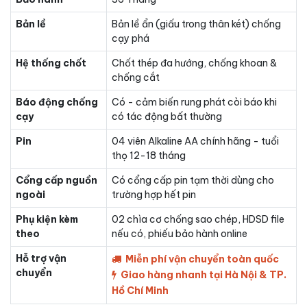
Bản lề
Bản lề ẩn (giấu trong thân két) chống
cạy phá
Hệ thống chốt
Chốt thép đa hướng, chống khoan &
chống cắt
Báo động chống
Có - cảm biến rung phát còi báo khi
cạy
có tác động bất thường
Pin
04 viên Alkaline AA chính hãng - tuổi
thọ 12-18 tháng
Cổng cấp nguồn
Có cổng cấp pin tạm thời dùng cho
ngoài
trường hợp hết pin
Phụ kiện kèm
02 chìa cơ chống sao chép, HDSD file
theo
nếu có, phiếu bảo hành online
Hỗ trợ vận
Miễn phí vận chuyển toàn quốc
chuyển
Giao hàng nhanh tại Hà Nội & TP.
Hồ Chí Minh