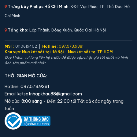
Trưng bày Philips Hồ Chí Minh:
KĐT Vạn Phúc, TP. Thủ Đức, Hồ
Két sắt mini Bofa ZB-30DJ vân tay chính hãng
Chí Minh
📐 Kích thước:
30 x 36.5 x 30 cm
⚖️ Trọng lượng:
16 kg
Tổng kho:
Lập Thành, Đông Xuân, Quốc Oai, Hà Nội
🔒 Khoá:
Khóa vân tay
🛡️ Bảo hành:
36 tháng
MST:
0110619402 |
Hotline:
097.573.9381
5,400,000 đ
Khu vực:
Mua két sắt tại Hà Nội
·
Mua két sắt tại TP.HCM
Quý khách vui lòng liên hệ trước để được cập nhật giá tốt nhất và hình
Xem chi tiết →
ảnh sản phẩm mới nhất.
THỜI GIAN MỞ CỬA:
Hotline:
097.573.9381
Email:
ketsatnhapkhau88@gmail.com
Mở cửa:
8:00 sáng
- Đến:
22:00 tối
Tất cả các ngày trong
tuần