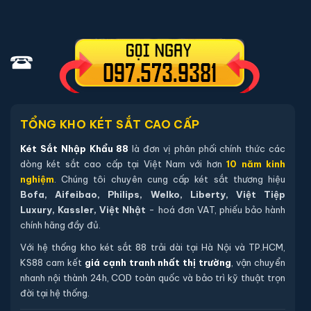
phẩm trên website.
Hướng dẫn mua Két sắt Bofa BF-V-
120BS2 vân tay chính hãng
Mua hàng tại két sắt nhập khẩu 88 bạn có thể
chon lựa những cách sau:
TỔNG KHO KÉT SẮT CAO CẤP
Cách 1
: Bạn chọn sản phẩm và ấn vào mua hàng hệ
Két Sắt Nhập Khẩu 88
là đơn vị phân phối chính thức các
thống sẽ chuyển đến trang checkout. Ở trang check
dòng két sắt cao cấp tại Việt Nam với hơn
10 năm kinh
out bạn kiểm tra lại thông tin sản phẩm 1 lần nữa. Nếu
nghiệm
. Chúng tôi chuyên cung cấp két sắt thương hiệu
Bofa, Aifeibao, Philips, Welko, Liberty, Việt Tiệp
những thông tin đã chính xác bạn tiếp tục ấn thanh
Luxury, Kassler, Việt Nhật
- hoá đơn VAT, phiếu bảo hành
toán bạn cần để lại những thông tin cần thiết ở màn
chính hãng đầy đủ.
hình để chúng tôi có thể hỗ trợ bạn. Sau đó ấn submit
Với hệ thống kho két sắt 88 trải dài tại Hà Nội và TP.HCM,
nhân viên của két sắt nhập khẩu 88 sẽ gọi lại xác nhận
KS88 cam kết
giá cạnh tranh nhất thị trường
, vận chuyển
và tiến hành xử lý cũng như giao hàng theo yêu cầu
nhanh nội thành 24h, COD toàn quốc và bảo trì kỹ thuật trọn
của quý khách hàng
đời tại hệ thống.