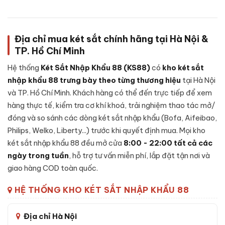
dưới đây là các thành phần chính của sản phẩm:
Vỏ ngoài:
Thép tấm dày dặn, xử lý chống gỉ và sơn tĩnh
điện chống bong tróc theo thời gian.
Địa chỉ mua két sắt chính hãng tại Hà Nội &
Vỏ trong:
Thép tấm gia cố, đổ
bê-tông chống cháy
kết
TP. Hồ Chí Minh
hợp lớp vật liệu cách nhiệt chuyên dụng giúp bảo vệ tài sản
Hệ thống
Két Sắt Nhập Khẩu 88 (KS88)
có
kho két sắt
khi gặp nhiệt độ cao và độ ẩm.
nhập khẩu 88 trưng bày theo từng thương hiệu
tại Hà Nội
Cánh cửa két:
Thép nguyên khối đúc đặc, có gờ chống
và TP. Hồ Chí Minh. Khách hàng có thể đến trực tiếp để xem
cạy phá, đệm cao su chống khói thoát khi xảy ra hoả hoạn.
hàng thực tế, kiểm tra cơ khí khoá, trải nghiệm thao tác mở/
Hệ thống chốt khoá:
Thanh chốt thép cứng đa hướng,
đóng và so sánh các dòng két sắt nhập khẩu (Bofa, Aifeibao,
ngàm cài chống khoan và đục phá.
Philips, Welko, Liberty...) trước khi quyết định mua. Mọi kho
Loại khoá:
Khóa vân tay - tích hợp cơ chế chống dò mã,
két sắt nhập khẩu 88 đều mở cửa
8:00 - 22:00 tất cả các
tự khoá tạm thời khi nhập sai liên tục để chặn các kiểu tấn
ngày trong tuần
, hỗ trợ tư vấn miễn phí, lắp đặt tận nơi và
công thử mã.
giao hàng COD toàn quốc.
Bản lề ẩn:
Thiết kế bản lề chìm trong thân két, tránh điểm
yếu bị cạy phá từ bên ngoài.
HỆ THỐNG KHO KÉT SẮT NHẬP KHẨU 88
Địa chỉ Hà Nội
Đặc tính kỹ thuật Két sắt Bofa BF-V-