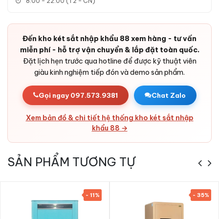
8:00 - 22:00 (T2 - CN)
Pin tuổi thọ cao:
Pin Alkaline AA chất lượng, có cổng
nguồn ngoài khẩn cấp - không bao giờ bị nhốt do hết pin.
Đến kho két sắt nhập khẩu 88 xem hàng - tư vấn
Bản lề chìm:
Bản lề ẩn bên trong cánh - tăng độ kín, chống
miễn phí - hỗ trợ vận chuyển & lắp đặt toàn quốc.
cạy phá từ bên ngoài.
Đặt lịch hẹn trước qua hotline để được kỹ thuật viên
Vỏ két chắc chắn:
Thép cao cấp dày dặn + lõi bê-tông -
giàu kinh nghiệm tiếp đón và demo sản phẩm.
kháng được công cụ phá két thông dụng.
Thiết kế đẹp mắt:
Đường nét hiện đại, sơn tinh tế - đặt
Gọi ngay 097.573.9381
Chat Zalo
được trong phòng khách, phòng ngủ, văn phòng, khách
sạn, cửa hàng mà vẫn sang trọng.
Xem bản đồ & chi tiết hệ thống kho két sắt nhập
khẩu 88 →
SẢN PHẨM TƯƠNG TỰ
- 11%
- 35%