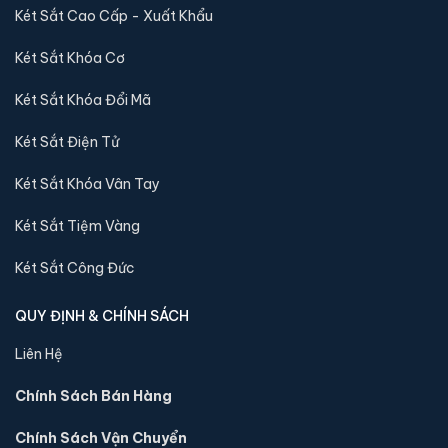
Két Sắt Cao Cấp - Xuất Khẩu
Khám phá thêm các mẫu thuộc dòng
Két sắt Bofa
để tiện so
sánh kích thước, công nghệ khoá và mức giá trước khi đặt
Két Sắt Khóa Cơ
hàng.
Két Sắt Khóa Đổi Mã
Két Sắt Điện Tử
Két Sắt Khóa Vân Tay
Két Sắt Tiệm Vàng
Két Sắt Công Đức
QUY ĐỊNH & CHÍNH SÁCH
Liên Hệ
Két sắt mini Bofa BGX-5D1-30S1 điện tử chính hãng
Chính Sách Bán Hàng
📐 Kích thước:
30 x 37.5 x 30 cm
⚖️ Trọng lượng:
15 kg
Chính Sách Vận Chuyển