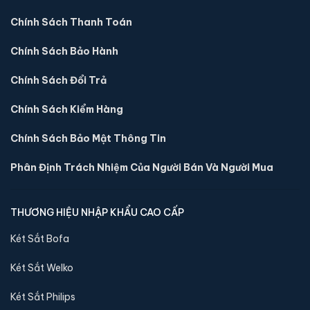
🔒 Khoá:
Khóa điện tử
Chính Sách Thanh Toán
🛡️ Bảo hành:
36 tháng
3,600,000 đ
Chính Sách Bảo Hành
Xem chi tiết →
Chính Sách Đổi Trả
Chính Sách Kiểm Hàng
Chính Sách Bảo Mật Thông Tin
Phân Định Trách Nhiệm Của Người Bán Và Người Mua
THƯƠNG HIỆU NHẬP KHẨU CAO CẤP
Két Sắt Bofa
Két Sắt Welko
Két sắt mini Bofa BGX-5D1-45S1 điện tử chính hãng
Két Sắt Philips