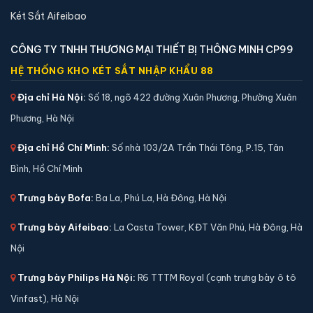
📐 Kích thước:
45 x 40 x 32 cm
Két Sắt Aifeibao
⚖️ Trọng lượng:
20 kg
🔒 Khoá:
Khóa điện tử
CÔNG TY TNHH THƯƠNG MẠI THIẾT BỊ THÔNG MINH CP99
🛡️ Bảo hành:
36 tháng
HỆ THỐNG KHO KÉT SẮT NHẬP KHẨU 88
4,800,000 đ
Địa chỉ Hà Nội:
Số 18, ngõ 422 đường Xuân Phương, Phường Xuân
Xem chi tiết →
Phương, Hà Nội
Địa chỉ Hồ Chí Minh:
Số nhà 103/2A Trần Thái Tông, P.15, Tân
Bình, Hồ Chí Minh
Trưng bày Bofa:
Ba La, Phú La, Hà Đông, Hà Nội
Trưng bày Aifeibao:
La Casta Tower, KĐT Văn Phú, Hà Đông, Hà
Nội
Trưng bày Philips Hà Nội:
R6 TTTM Royal (cạnh trưng bày ô tô
Vinfast), Hà Nội