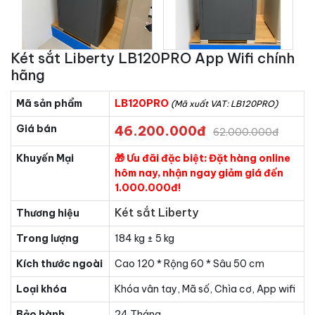
Két sắt Liberty LB120PRO App Wifi chính
hãng
Mã sản phẩm
LB120PRO
(Mã xuất VAT: LB120PRO)
Giá bán
46.200.000đ
62.000.000đ
Khuyến Mại
🎁 Ưu đãi đặc biệt: Đặt hàng online
hôm nay, nhận ngay giảm giá đến
1.000.000đ!
Két sắt Liberty
Thương hiệu
Trong lượng
184 kg ± 5 kg
Kích thước ngoài
Cao 120 * Rộng 60 * Sâu 50 cm
Loại khóa
Khóa vân tay, Mã số, Chìa cơ, App wifi
Bảo hành
24 Tháng