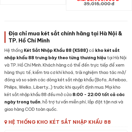
GIỎ HÀNG
39,015,000 đ
Để đảm bảo độ an toàn và tuổi thọ lâu dài,
Két sắt Liberty
LB120PRO App Wifi chính hãng
được chế tạo theo cấu trúc
nhiều lớp, từng chi tiết được gia công cẩn thận:
Lớp ngoài:
Thép tấm cường độ cao, sơn tĩnh điện cao cấp
Địa chỉ mua két sắt chính hãng tại Hà Nội &
chống trầy xước và bong sơn theo thời gian sử dụng.
TP. Hồ Chí Minh
Lớp lõi chống cháy:
Hỗn hợp
bê-tông chống cháy
kết
Hệ thống
Két Sắt Nhập Khẩu 88 (KS88)
có
kho két sắt
hợp vật liệu cách nhiệt chịu nhiệt độ cao - giữ tài sản, giấy
nhập khẩu 88 trưng bày theo từng thương hiệu
tại Hà Nội
tờ an toàn trong sự cố hoả hoạn.
và TP. Hồ Chí Minh. Khách hàng có thể đến trực tiếp để xem
Lớp trong:
Thép tấm gia cường, vách nhung chống trầy
hàng thực tế, kiểm tra cơ khí khoá, trải nghiệm thao tác mở/
cho tài sản đặt bên trong, có ngăn phụ tiện lợi.
đóng và so sánh các dòng két sắt nhập khẩu (Bofa, Aifeibao,
Cánh két:
Đúc nguyên khối thép đặc dày, gờ cánh khít với
Philips, Welko, Liberty...) trước khi quyết định mua. Mọi kho
thân, đệm chống khói thoát.
két sắt nhập khẩu 88 đều mở cửa
8:00 - 22:00 tất cả các
Hệ chốt + bản lề:
Chốt thép đa hướng kết hợp bản lề chìm
ngày trong tuần
, hỗ trợ tư vấn miễn phí, lắp đặt tận nơi và
bên trong cánh - chống cạy phá toàn diện.
giao hàng COD toàn quốc.
HỆ THỐNG KHO KÉT SẮT NHẬP KHẨU 88
Đặc tính kỹ thuật Két sắt Liberty
LB120PRO App Wifi chính hãng