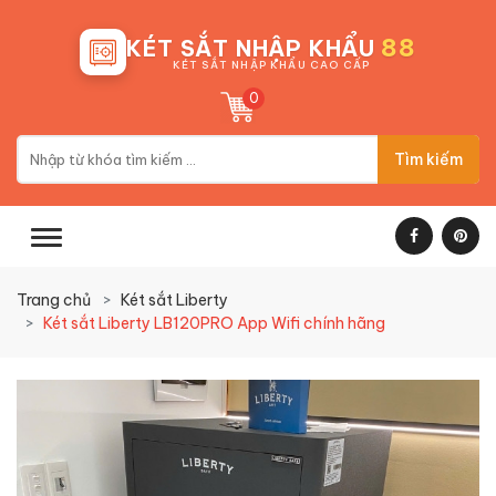
88
KÉT SẮT NHẬP KHẨU
KÉT SẮT NHẬP KHẨU CAO CẤP
0
Tìm kiếm
Trang chủ
Két sắt Liberty
Két sắt Liberty LB120PRO App Wifi chính hãng