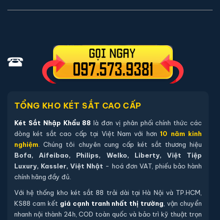
Mua hàng tại két sắt nhập khẩu 88 bạn có thể
chon lựa những cách sau:
Cách 1
: Bạn chọn sản phẩm và ấn vào mua hàng hệ
thống sẽ chuyển đến trang checkout. Ở trang check
out bạn kiểm tra lại thông tin sản phẩm 1 lần nữa. Nếu
những thông tin đã chính xác bạn tiếp tục ấn thanh
toán bạn cần để lại những thông tin cần thiết ở màn
hình để chúng tôi có thể hỗ trợ bạn. Sau đó ấn submit
TỔNG KHO KÉT SẮT CAO CẤP
nhân viên của két sắt nhập khẩu 88 sẽ gọi lại xác nhận
Két Sắt Nhập Khẩu 88
là đơn vị phân phối chính thức các
và tiến hành xử lý cũng như giao hàng theo yêu cầu
dòng két sắt cao cấp tại Việt Nam với hơn
10 năm kinh
của quý khách hàng
nghiệm
. Chúng tôi chuyên cung cấp két sắt thương hiệu
Bofa, Aifeibao, Philips, Welko, Liberty, Việt Tiệp
Cách 2
: Quý khách hàng liên hệ trực tiếp với nhân
Luxury, Kassler, Việt Nhật
- hoá đơn VAT, phiếu bảo hành
viên chúng tôi qua zalo hoặc số điện thoại, chúng tôi
chính hãng đầy đủ.
sẽ tư vấn các mẫu loại két phù hợp với yêu cầu của
Với hệ thống kho két sắt 88 trải dài tại Hà Nội và TP.HCM,
quý khách hàng sau đó chúng tôi sẽ tiến hành xử lý
KS88 cam kết
giá cạnh tranh nhất thị trường
, vận chuyển
nhanh nội thành 24h, COD toàn quốc và bảo trì kỹ thuật trọn
như quy trình tiếp theo.