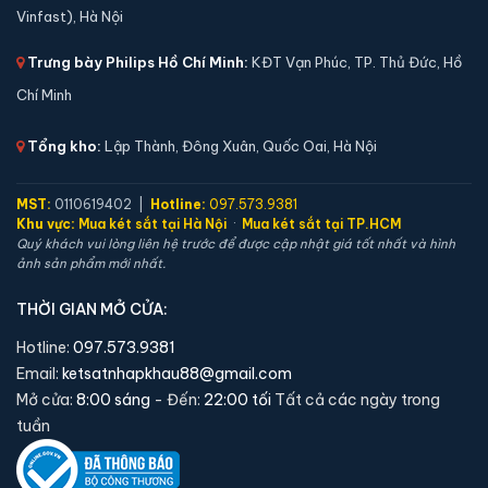
Vinfast), Hà Nội
🔒 Khoá:
Khóa vân tay điện tử
🛡️ Bảo hành:
24 tháng
Trưng bày Philips Hồ Chí Minh:
KĐT Vạn Phúc, TP. Thủ Đức, Hồ
5,900,000 đ
Chí Minh
Xem chi tiết →
Tổng kho:
Lập Thành, Đông Xuân, Quốc Oai, Hà Nội
MST:
0110619402 |
Hotline:
097.573.9381
Khu vực:
Mua két sắt tại Hà Nội
·
Mua két sắt tại TP.HCM
Quý khách vui lòng liên hệ trước để được cập nhật giá tốt nhất và hình
ảnh sản phẩm mới nhất.
THỜI GIAN MỞ CỬA:
Hotline:
097.573.9381
Email:
ketsatnhapkhau88@gmail.com
Mở cửa:
8:00 sáng
- Đến:
22:00 tối
Tất cả các ngày trong
tuần
Két sắt mini Liberty LB45S vân tay điện tử chính