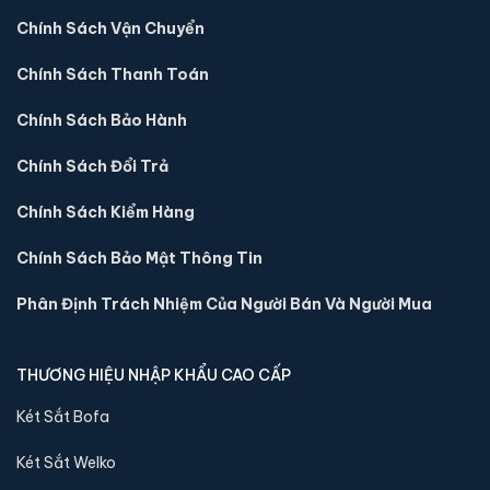
Chính Sách Vận Chuyển
Chính Sách Thanh Toán
Chính Sách Bảo Hành
Chính Sách Đổi Trả
Chính Sách Kiểm Hàng
Chính Sách Bảo Mật Thông Tin
Phân Định Trách Nhiệm Của Người Bán Và Người Mua
Két sắt mini Liberty LB30S chính hãng
THƯƠNG HIỆU NHẬP KHẨU CAO CẤP
📐 Kích thước:
30 x 39 x 32 cm
⚖️ Trọng lượng:
45 kg
Két Sắt Bofa
🔒 Khoá:
Khóa điện tử
Két Sắt Welko
🛡️ Bảo hành:
24 tháng