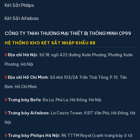
4,290,000 đ
Két Sắt Philips
Xem chi tiết →
Két Sắt Aifeibao
CÔNG TY TNHH THƯƠNG MẠI THIẾT BỊ THÔNG MINH CP99
HỆ THỐNG KHO KÉT SẮT NHẬP KHẨU 88
Địa chỉ Hà Nội:
Số 18, ngõ 422 đường Xuân Phương, Phường Xuân
Phương, Hà Nội
Địa chỉ Hồ Chí Minh:
Số nhà 103/2A Trần Thái Tông, P.15, Tân
Bình, Hồ Chí Minh
Trưng bày Bofa:
Ba La, Phú La, Hà Đông, Hà Nội
Trưng bày Aifeibao:
La Casta Tower, KĐT Văn Phú, Hà Đông, Hà
Két sắt mini Liberty LB39S vân tay điện tử chính
hãng
Nội
📐 Kích thước:
39 x 39 x 35 cm
Trưng bày Philips Hà Nội:
R6 TTTM Royal (cạnh trưng bày ô tô
⚖️ Trọng lượng:
22 kg