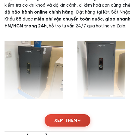
kiểm tra cơ khí khoá và độ kín cánh, đi kèm hoá đơn cùng
chế
độ bảo hành online chính hãng
. Đặt hàng tại Két Sắt Nhập
Khẩu 88 được
miễn phí vận chuyển toàn quốc, giao nhanh
HN/HCM trong 24h
, hỗ trợ tư vấn 24/7 qua hotline và Zalo.
Kích thước Két sắt Liberty LB120PRO
XEM THÊM
App Wifi chính hãng
Thông số kích thước chi tiết của
Két sắt Liberty LB120PRO