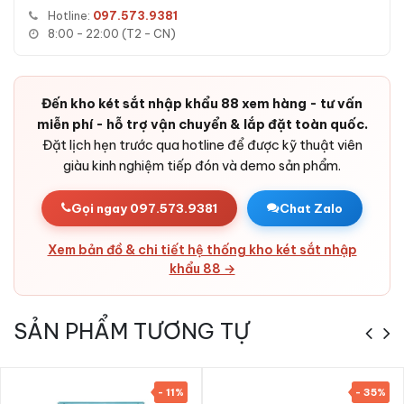
Bản lề ẩn chống cạy:
Thiết kế bản lề chìm trong cánh,
Hotline:
097.573.9381
không lộ điểm yếu bị cạy phá.
8:00 - 22:00 (T2 - CN)
Vỏ thép dày dặn:
Thép tấm cao cấp kết hợp bê-tông
chịu nhiệt - khó cắt, khó đục.
Thiết kế sang trọng, đa không gian:
Đường nét tinh tế,
Đến kho két sắt nhập khẩu 88 xem hàng - tư vấn
lớp sơn cao cấp - phù hợp với phòng khách, phòng ngủ,
miễn phí - hỗ trợ vận chuyển & lắp đặt toàn quốc.
văn phòng, khách sạn, cửa hàng, công ty, ngân hàng.
Đặt lịch hẹn trước qua hotline để được kỹ thuật viên
giàu kinh nghiệm tiếp đón và demo sản phẩm.
Gọi ngay 097.573.9381
Chat Zalo
Xem bản đồ & chi tiết hệ thống kho két sắt nhập
khẩu 88 →
SẢN PHẨM TƯƠNG TỰ
- 11%
- 35%