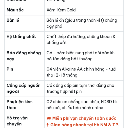
Màu sắc
Xám, Kem Gold
Bản lề
Bản lề ẩn (giấu trong thân két) chống
cạy phá
Hệ thống chốt
Chốt thép đa hướng, chống khoan &
chống cắt
Báo động chống
Có - cảm biến rung phát còi báo khi
cạy
có tác động bất thường
Pin
04 viên Alkaline AA chính hãng - tuổi
thọ 12-18 tháng
Cổng cấp nguồn
Có cổng cấp pin tạm thời dùng cho
ngoài
trường hợp hết pin
Phụ kiện kèm
02 chìa cơ chống sao chép, HDSD file
theo
nếu có, phiếu bảo hành online
Hỗ trợ vận
Miễn phí vận chuyển toàn quốc
chuyển
Giao hàng nhanh tại Hà Nội & TP.