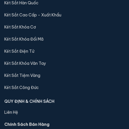
Két Sắt Hàn Quốc
Két Sắt Cao Cấp - Xuất Khẩu
Két Sắt Khóa Cơ
Két Sắt Khóa Đổi Mã
Két Sắt Điện Tử
Két Sắt Khóa Vân Tay
Két sắt mini Liberty LB30S-G vân tay điện tử màu
Két Sắt Tiệm Vàng
gold chính hãng
📐 Kích thước:
30 x 39 x 32 cm
Két Sắt Công Đức
⚖️ Trọng lượng:
16 kg
🔒 Khoá:
Khóa vân tay điện tử
QUY ĐỊNH & CHÍNH SÁCH
🛡️ Bảo hành:
24 tháng
Liên Hệ
4,290,000 đ
Chính Sách Bán Hàng
Xem chi tiết →