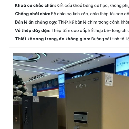
Khoá cơ chắc chắn:
Kết cấu khoá bằng cơ học, không phụ 
Chống nhái chìa:
Bộ chìa cơ tinh xảo, chìa thép tôi cao c
Bản lề ẩn chống cạy:
Thiết kế bản lề chìm trong cánh, khô
Vỏ thép dày dặn:
Thép tấm cao cấp kết hợp bê-tông chịu 
Thiết kế sang trọng, đa không gian:
Đường nét tinh tế, 