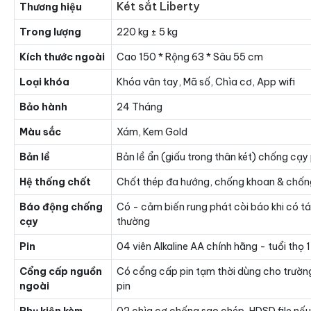
Két sắt Liberty
Thương hiệu
Trong lượng
220 kg ± 5 kg
Kích thước ngoài
Cao 150 * Rộng 63 * Sâu 55 cm
Loại khóa
Khóa vân tay, Mã số, Chìa cơ, App wifi
Bảo hành
24 Tháng
Màu sắc
Xám, Kem Gold
Bản lề
Bản lề ẩn (giấu trong thân két) chống cạy
Hệ thống chốt
Chốt thép đa hướng, chống khoan & chốn
Báo động chống
Có - cảm biến rung phát còi báo khi có t
cạy
thường
Pin
04 viên Alkaline AA chính hãng - tuổi thọ
Cổng cấp nguồn
Có cổng cấp pin tạm thời dùng cho trườn
ngoài
pin