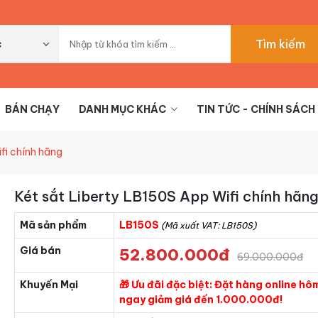
Tìm kiếm
c
BÁN CHẠY
DANH MỤC KHÁC
TIN TỨC - CHÍNH SÁCH
fi chính hãng
Két sắt Liberty LB150S App Wifi chính hãn
Mã sản phẩm
LB150S
(Mã xuất VAT: LB150S)
Giá bán
52.800.000đ
69.000.000đ
Khuyến Mại
🎁 Ưu đãi đặc biệt: Đặt hàng online hô
ngay giảm giá đến 1.000.000đ!