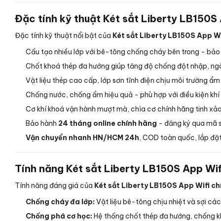
Đặc tính kỹ thuật Két sắt Liberty LB150S
Đặc tính kỹ thuật nổi bật của
Két sắt Liberty LB150S App Wi
Cấu tạo nhiều lớp với bê-tông chống cháy bên trong - bảo vệ
Chốt khoá thép đa hướng giúp tăng độ chống đột nhập, ng
Vật liệu thép cao cấp, lớp sơn tĩnh điện chịu môi trường ẩm
Chống nước, chống ẩm hiệu quả - phù hợp với điều kiện khí
Cơ khí khoá vận hành mượt mà, chìa cơ chính hãng tinh xảo
Bảo hành
24 tháng online chính hãng
- đăng ký qua mã s
Vận chuyển nhanh HN/HCM 24h
, COD toàn quốc, lắp đặt
Tính năng Két sắt Liberty LB150S App Wif
Tính năng đáng giá của
Két sắt Liberty LB150S App Wifi c
Chống cháy đa lớp:
Vật liệu bê-tông chịu nhiệt và sợi cách
Chống phá cơ học:
Hệ thống chốt thép đa hướng, chống k