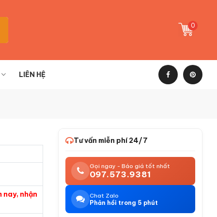
0
LIÊN HỆ
g
Tư vấn miễn phí 24/7
Gọi ngay - Báo giá tốt nhất
097.573.9381
m nay, nhận
Chat Zalo
Phản hồi trong 5 phút