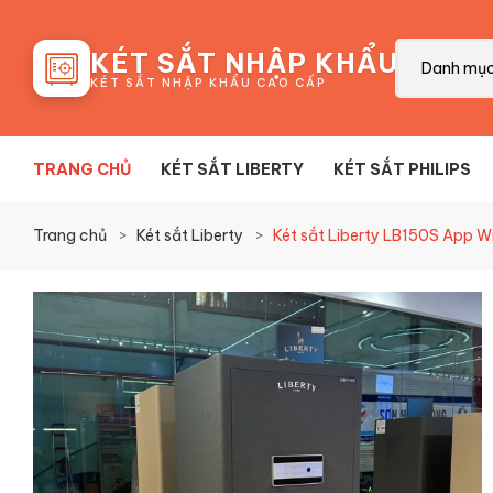
88
KÉT SẮT NHẬP KHẨU
Danh mụ
KÉT SẮT NHẬP KHẨU CAO CẤP
TRANG CHỦ
KÉT SẮT LIBERTY
KÉT SẮT PHILIPS
Trang chủ
Két sắt Liberty
Két sắt Liberty LB150S App Wi