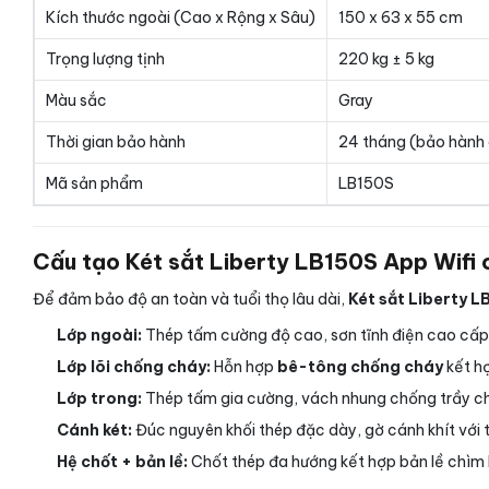
Kích thước ngoài (Cao x Rộng x Sâu)
150 x 63 x 55 cm
Trọng lượng tịnh
220 kg ± 5 kg
Màu sắc
Gray
Thời gian bảo hành
24 tháng (bảo hành 
Mã sản phẩm
LB150S
Cấu tạo Két sắt Liberty LB150S App Wifi 
Để đảm bảo độ an toàn và tuổi thọ lâu dài,
Két sắt Liberty L
Lớp ngoài:
Thép tấm cường độ cao, sơn tĩnh điện cao cấp 
Lớp lõi chống cháy:
Hỗn hợp
bê-tông chống cháy
kết hợ
Lớp trong:
Thép tấm gia cường, vách nhung chống trầy cho 
Cánh két:
Đúc nguyên khối thép đặc dày, gờ cánh khít với 
Hệ chốt + bản lề:
Chốt thép đa hướng kết hợp bản lề chìm 