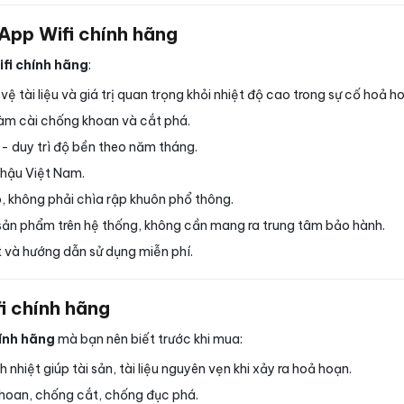
 App Wifi chính hãng
fi chính hãng
:
 tài liệu và giá trị quan trọng khỏi nhiệt độ cao trong sự cố hoả h
àm cài chống khoan và cắt phá.
 - duy trì độ bền theo năm tháng.
 hậu Việt Nam.
, không phải chìa rập khuôn phổ thông.
ản phẩm trên hệ thống, không cần mang ra trung tâm bảo hành.
 và hướng dẫn sử dụng miễn phí.
i chính hãng
hính hãng
mà bạn nên biết trước khi mua:
 nhiệt giúp tài sản, tài liệu nguyên vẹn khi xảy ra hoả hoạn.
hoan, chống cắt, chống đục phá.