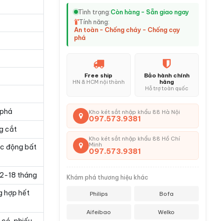
Tình trạng:
Còn hàng - Sẵn giao ngay
Tính năng:
An toàn - Chống cháy - Chống cạy
phá
Free ship
Bảo hành chính
hãng
HN & HCM nội thành
Hỗ trợ toàn quốc
 phá
Kho két sắt nhập khẩu 88 Hà Nội
097.573.9381
g cắt
Kho két sắt nhập khẩu 88 Hồ Chí
Minh
ác động bất
097.573.9381
 12-18 tháng
Khám phá thương hiệu khác
g hợp hết
Philips
Bofa
Aifeibao
Welko