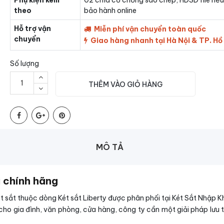
Phụ kiện kèm
02 chìa cơ chống sao chép, HDSD file nếu
theo
bảo hành online
Hỗ trợ vận
Miễn phí vận chuyển toàn quốc
chuyển
Giao hàng nhanh tại Hà Nội & TP. Hồ
Số lượng
THÊM VÀO GIỎ HÀNG
MÔ TẢ
i chính hãng
t sắt thuộc dòng Két sắt Liberty được phân phối tại Két Sắt Nhập 
cho gia đình, văn phòng, cửa hàng, công ty cần một giải pháp lưu 