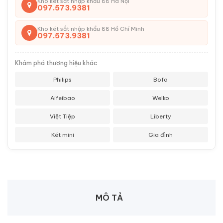
Kho két sắt nhập khẩu 88 Hà Nội
097.573.9381
Kho két sắt nhập khẩu 88 Hồ Chí Minh
097.573.9381
Khám phá thương hiệu khác
Philips
Bofa
Aifeibao
Welko
Việt Tiệp
Liberty
Két mini
Gia đình
MÔ TẢ