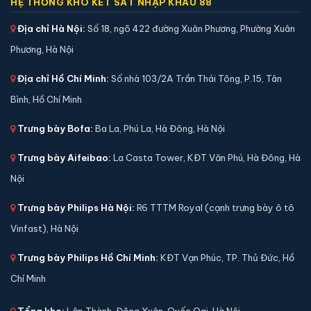
HỆ THỐNG KHO KÉT SẮT NHẬP KHẨU 88
Địa chỉ Hà Nội:
Số 18, ngõ 422 đường Xuân Phương, Phường Xuân
Phương, Hà Nội
Địa chỉ Hồ Chí Minh:
Số nhà 103/2A Trần Thái Tông, P.15, Tân
Bình, Hồ Chí Minh
Trưng bày Bofa:
Ba La, Phú La, Hà Đông, Hà Nội
Trưng bày Aifeibao:
La Casta Tower, KĐT Văn Phú, Hà Đông, Hà
Nội
Trưng bày Philips Hà Nội:
R6 TTTM Royal (cạnh trưng bày ô tô
Két sắt mini Welko KCC-COW-38 khoá cơ chính
Vinfast), Hà Nội
hãng
📐 Kích thước:
36.5 x 39 x 35.5 cm
Trưng bày Philips Hồ Chí Minh:
KĐT Vạn Phúc, TP. Thủ Đức, Hồ
⚖️ Trọng lượng:
38 kg
Chí Minh
🔒 Khoá:
Khóa cơ
Tổng kho:
Lập Thành, Đông Xuân, Quốc Oai, Hà Nội