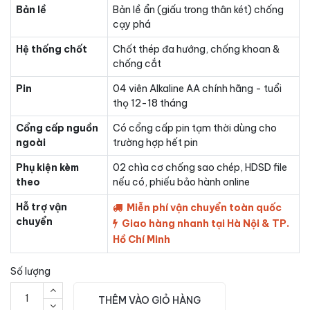
Bản lề
Bản lề ẩn (giấu trong thân két) chống
cạy phá
Hệ thống chốt
Chốt thép đa hướng, chống khoan &
chống cắt
Pin
04 viên Alkaline AA chính hãng - tuổi
thọ 12-18 tháng
Cổng cấp nguồn
Có cổng cấp pin tạm thời dùng cho
ngoài
trường hợp hết pin
Phụ kiện kèm
02 chìa cơ chống sao chép, HDSD file
theo
nếu có, phiếu bảo hành online
Hỗ trợ vận
Miễn phí vận chuyển toàn quốc
chuyển
Giao hàng nhanh tại Hà Nội & TP.
Hồ Chí Minh
Số lượng
THÊM VÀO GIỎ HÀNG