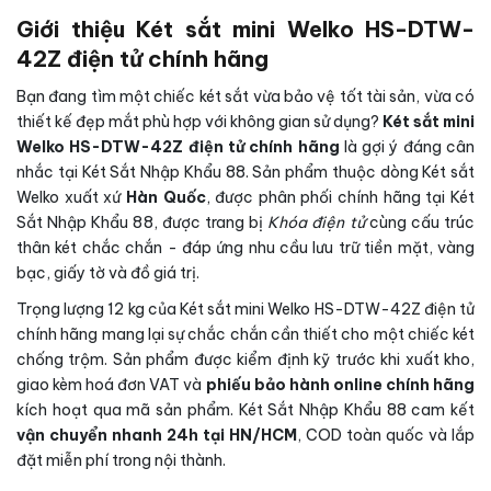
Giới thiệu Két sắt mini Welko HS-DTW-
42Z điện tử chính hãng
Bạn đang tìm một chiếc két sắt vừa bảo vệ tốt tài sản, vừa có
thiết kế đẹp mắt phù hợp với không gian sử dụng?
Két sắt mini
Welko HS-DTW-42Z điện tử chính hãng
là gợi ý đáng cân
nhắc tại Két Sắt Nhập Khẩu 88. Sản phẩm thuộc dòng Két sắt
Welko xuất xứ
Hàn Quốc
, được phân phối chính hãng tại Két
Sắt Nhập Khẩu 88, được trang bị
Khóa điện tử
cùng cấu trúc
thân két chắc chắn - đáp ứng nhu cầu lưu trữ tiền mặt, vàng
bạc, giấy tờ và đồ giá trị.
Trọng lượng 12 kg của Két sắt mini Welko HS-DTW-42Z điện tử
chính hãng mang lại sự chắc chắn cần thiết cho một chiếc két
chống trộm. Sản phẩm được kiểm định kỹ trước khi xuất kho,
giao kèm hoá đơn VAT và
phiếu bảo hành online chính hãng
kích hoạt qua mã sản phẩm. Két Sắt Nhập Khẩu 88 cam kết
vận chuyển nhanh 24h tại HN/HCM
, COD toàn quốc và lắp
đặt miễn phí trong nội thành.