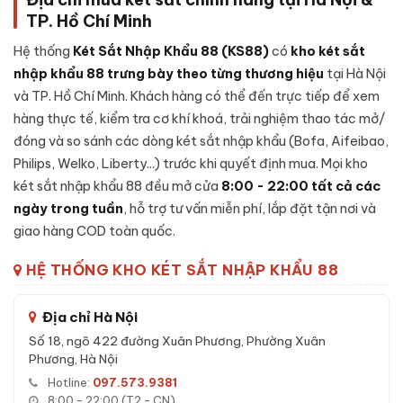
nguyên khối, đảm bảo khả năng chống đập phá và khoan
TP. Hồ Chí Minh
đục cao.
Hệ thống
Két Sắt Nhập Khẩu 88 (KS88)
có
kho két sắt
Cánh cửa đúc đặc:
Cánh được đúc liền khối, có rãnh
nhập khẩu 88 trưng bày theo từng thương hiệu
tại Hà Nội
chống cạy, đệm chống khói - duy trì khả năng kín khít
và TP. Hồ Chí Minh. Khách hàng có thể đến trực tiếp để xem
trong điều kiện nhiệt độ cao.
hàng thực tế, kiểm tra cơ khí khoá, trải nghiệm thao tác mở/
Lớp lõi chống cháy:
Bên trong vỏ ngoài là lớp
bê-tông
đóng và so sánh các dòng két sắt nhập khẩu (Bofa, Aifeibao,
chống cháy
chuyên dụng kết hợp sợi cách nhiệt - giữ tài
Philips, Welko, Liberty...) trước khi quyết định mua. Mọi kho
sản nguyên vẹn khi xảy ra sự cố hoả hoạn.
két sắt nhập khẩu 88 đều mở cửa
8:00 - 22:00 tất cả các
Cơ cấu khoá:
Khóa điện tử, được lắp đặt nguyên cụm từ
ngày trong tuần
, hỗ trợ tư vấn miễn phí, lắp đặt tận nơi và
nhà sản xuất, tích hợp cảnh báo nhập sai liên tục.
giao hàng COD toàn quốc.
Hệ thống chốt:
Chốt thép 4 chiều bằng inox, kích thước
lớn - chống được các công cụ phá khoá thông dụng.
HỆ THỐNG KHO KÉT SẮT NHẬP KHẨU 88
Bản lề chìm:
Bản lề đặt ẩn bên trong cánh, không lộ ra
ngoài để tránh bị cắt phá.
Địa chỉ Hà Nội
Số 18, ngõ 422 đường Xuân Phương, Phường Xuân
Đặc tính kỹ thuật Két sắt mini Welko HS-
Phương, Hà Nội
DTW-42Z điện tử chính hãng
Hotline:
097.573.9381
8:00 - 22:00 (T2 - CN)