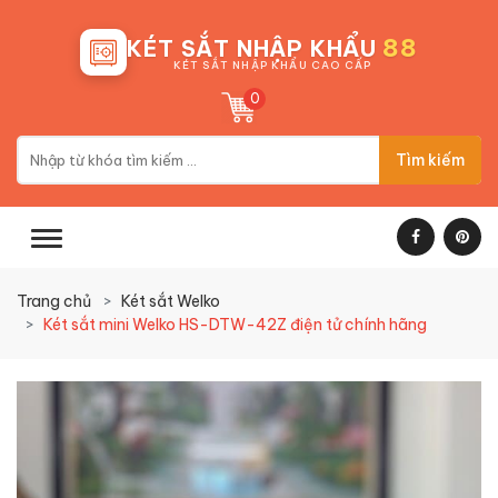
88
KÉT SẮT NHẬP KHẨU
KÉT SẮT NHẬP KHẨU CAO CẤP
0
Tìm kiếm
Trang chủ
Két sắt Welko
Két sắt mini Welko HS-DTW-42Z điện tử chính hãng