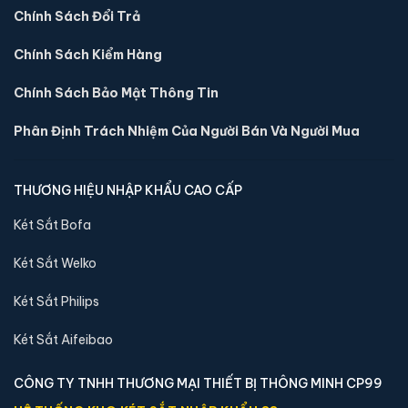
Chính Sách Đổi Trả
Chính Sách Kiểm Hàng
Chính Sách Bảo Mật Thông Tin
Phân Định Trách Nhiệm Của Người Bán Và Người Mua
THƯƠNG HIỆU NHẬP KHẨU CAO CẤP
Két Sắt Bofa
Két sắt mini Welko HS-DTW-28AC điện tử chính
hãng
Két Sắt Welko
📐 Kích thước:
20 x 31 x 28 cm
⚖️ Trọng lượng:
7 kg
Két Sắt Philips
🔒 Khoá:
Khóa điện tử
Két Sắt Aifeibao
🛡️ Bảo hành:
36 tháng
2,290,000 đ
CÔNG TY TNHH THƯƠNG MẠI THIẾT BỊ THÔNG MINH CP99
Xem chi tiết →