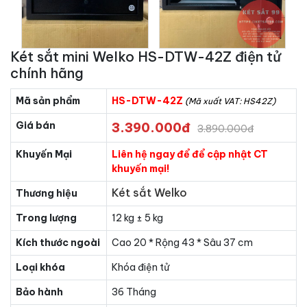
Két sắt mini Welko HS-DTW-42Z điện tử
chính hãng
Mã sản phẩm
HS-DTW-42Z
(Mã xuất VAT: HS42Z)
Giá bán
3.390.000đ
3.890.000đ
Khuyến Mại
Liên hệ ngay để để cập nhật CT
khuyến mại!
Két sắt Welko
Thương hiệu
Trong lượng
12 kg ± 5 kg
Kích thước ngoài
Cao 20 * Rộng 43 * Sâu 37 cm
Loại khóa
Khóa điện tử
Bảo hành
36 Tháng