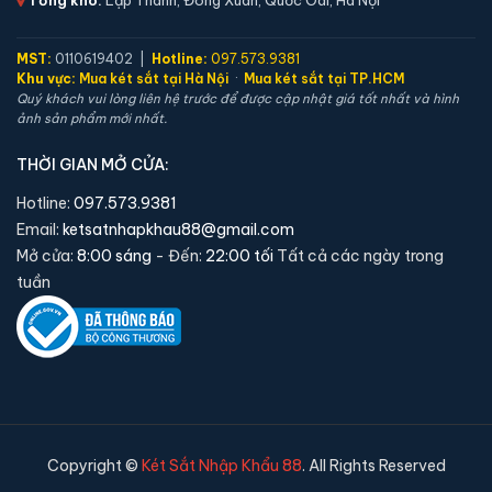
🛡️ Bảo hành:
36 tháng
2,390,000 đ
MST:
0110619402 |
Hotline:
097.573.9381
Xem chi tiết →
Khu vực:
Mua két sắt tại Hà Nội
·
Mua két sắt tại TP.HCM
Quý khách vui lòng liên hệ trước để được cập nhật giá tốt nhất và hình
ảnh sản phẩm mới nhất.
THỜI GIAN MỞ CỬA:
Hotline:
097.573.9381
Email:
ketsatnhapkhau88@gmail.com
Mở cửa:
8:00 sáng
- Đến:
22:00 tối
Tất cả các ngày trong
tuần
Két sắt mini Welko KCC-COW-41 khoá cơ chính
hãng
Copyright ©
Két Sắt Nhập Khẩu 88
. All Rights Reserved
📐 Kích thước:
40 x 43 x 35.5 cm