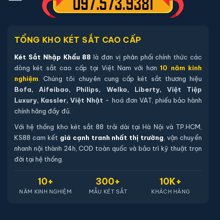
phẩm trên website.
Hướng dẫn mua Két sắt mini Welko HS-
TỔNG KHO KÉT SẮT CAO CẤP
DTW-42Z điện tử chính hãng
Két Sắt Nhập Khẩu 88
là đơn vị phân phối chính thức các
Mua hàng tại két sắt nhập khẩu 88 bạn có thể
dòng két sắt cao cấp tại Việt Nam với hơn
10 năm kinh
chon lựa những cách sau:
nghiệm
. Chúng tôi chuyên cung cấp két sắt thương hiệu
Bofa, Aifeibao, Philips, Welko, Liberty, Việt Tiệp
Cách 1
: Bạn chọn sản phẩm và ấn vào mua hàng hệ
Luxury, Kassler, Việt Nhật
- hoá đơn VAT, phiếu bảo hành
thống sẽ chuyển đến trang checkout. Ở trang check
chính hãng đầy đủ.
out bạn kiểm tra lại thông tin sản phẩm 1 lần nữa. Nếu
Với hệ thống kho két sắt 88 trải dài tại Hà Nội và TP.HCM,
những thông tin đã chính xác bạn tiếp tục ấn thanh
KS88 cam kết
giá cạnh tranh nhất thị trường
, vận chuyển
toán bạn cần để lại những thông tin cần thiết ở màn
nhanh nội thành 24h, COD toàn quốc và bảo trì kỹ thuật trọn
đời tại hệ thống.
hình để chúng tôi có thể hỗ trợ bạn. Sau đó ấn submit
nhân viên của két sắt nhập khẩu 88 sẽ gọi lại xác nhận
10+
300+
10K+
và tiến hành xử lý cũng như giao hàng theo yêu cầu
NĂM KINH NGHIỆM
MẪU KÉT SẮT
KHÁCH HÀNG
của quý khách hàng