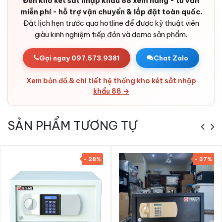
Đến kho két sắt nhập khẩu 88 xem hàng - tư vấn
Pin dự phòng dài lâu:
Tuổi thọ pin tốt, có cổng cấp điện
miễn phí - hỗ trợ vận chuyển & lắp đặt toàn quốc.
ngoài cho tình huống khẩn cấp.
Đặt lịch hẹn trước qua hotline để được kỹ thuật viên
giàu kinh nghiệm tiếp đón và demo sản phẩm.
Bản lề chìm trong cánh:
Thiết kế ẩn, tránh bị cắt từ bên
ngoài.
Gọi ngay 097.573.9381
Chat Zalo
Vỏ thép cao cấp:
Thép tấm cường độ cao + bê-tông chịu
nhiệt - rất khó phá huỷ.
Xem bản đồ & chi tiết hệ thống kho két sắt nhập
Thẩm mỹ cao:
Thiết kế tinh tế, lớp sơn sang trọng - phù
khẩu 88 →
hợp các không gian từ gia đình đến cửa hàng, văn phòng
và ngân hàng.
SẢN PHẨM TƯƠNG TỰ
- 28%
- 37%