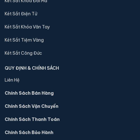
HS-DTW-42Z điện tử chính hãng:
Két Sắt Khóa Đổi Mã
Két Sắt Điện Tử
Két Sắt Khóa Vân Tay
Két Sắt Tiệm Vàng
Két Sắt Công Đức
QUY ĐỊNH & CHÍNH SÁCH
Liên Hệ
Chính Sách Bán Hàng
Sản phẩm cùng dòng Két sắt Welko
Chính Sách Vận Chuyển
Khám phá thêm các mẫu thuộc dòng
Két sắt Welko
để tiện so
sánh kích thước, công nghệ khoá và mức giá trước khi đặt
Chính Sách Thanh Toán
hàng.
Chính Sách Bảo Hành