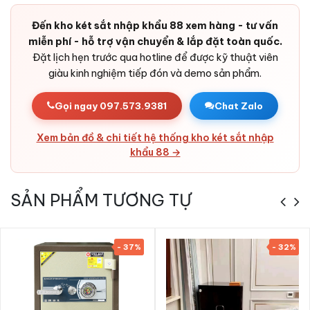
Phòng tấn công thử mã:
Tự khoá tạm thời sau khi nhập
sai liên tiếp - chặn brute force.
Đến kho két sắt nhập khẩu 88 xem hàng - tư vấn
miễn phí - hỗ trợ vận chuyển & lắp đặt toàn quốc.
Báo động chống cậy phá:
Cảm biến rung kích hoạt còi
Đặt lịch hẹn trước qua hotline để được kỹ thuật viên
cảnh báo khi két bị tác động.
giàu kinh nghiệm tiếp đón và demo sản phẩm.
Pin dự phòng dài lâu:
Tuổi thọ pin tốt, có cổng cấp điện
ngoài cho tình huống khẩn cấp.
Gọi ngay 097.573.9381
Chat Zalo
Bản lề chìm trong cánh:
Thiết kế ẩn, tránh bị cắt từ bên
ngoài.
Xem bản đồ & chi tiết hệ thống kho két sắt nhập
Vỏ thép cao cấp:
Thép tấm cường độ cao + bê-tông chịu
khẩu 88 →
nhiệt - rất khó phá huỷ.
Thẩm mỹ cao:
Thiết kế tinh tế, lớp sơn sang trọng - phù
SẢN PHẨM TƯƠNG TỰ
hợp các không gian từ gia đình đến cửa hàng, văn phòng
và ngân hàng.
- 37%
- 32%