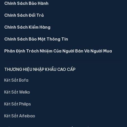
Chính Sách Bảo Hành
sánh kích thước, công nghệ khoá và mức giá trước khi đặt
hàng.
Chính Sách Đổi Trả
Chính Sách Kiểm Hàng
Chính Sách Bảo Mật Thông Tin
Phân Định Trách Nhiệm Của Người Bán Và Người Mua
THƯƠNG HIỆU NHẬP KHẨU CAO CẤP
Két Sắt Bofa
Két Sắt Welko
Két sắt mini Welko HS-DTW-28AC điện tử chính
Két Sắt Philips
hãng
📐 Kích thước:
20 x 31 x 28 cm
Két Sắt Aifeibao
⚖️ Trọng lượng:
7 kg