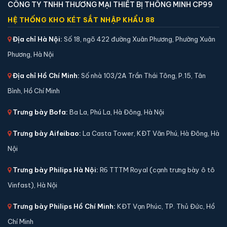
🔒 Khoá:
Khóa điện tử
CÔNG TY TNHH THƯƠNG MẠI THIẾT BỊ THÔNG MINH CP99
🛡️ Bảo hành:
36 tháng
HỆ THỐNG KHO KÉT SẮT NHẬP KHẨU 88
2,290,000 đ
Địa chỉ Hà Nội:
Số 18, ngõ 422 đường Xuân Phương, Phường Xuân
Xem chi tiết →
Phương, Hà Nội
Địa chỉ Hồ Chí Minh:
Số nhà 103/2A Trần Thái Tông, P.15, Tân
Bình, Hồ Chí Minh
Trưng bày Bofa:
Ba La, Phú La, Hà Đông, Hà Nội
Trưng bày Aifeibao:
La Casta Tower, KĐT Văn Phú, Hà Đông, Hà
Nội
Trưng bày Philips Hà Nội:
R6 TTTM Royal (cạnh trưng bày ô tô
Vinfast), Hà Nội
Trưng bày Philips Hồ Chí Minh:
KĐT Vạn Phúc, TP. Thủ Đức, Hồ
Két sắt mini Welko KCC-COW-38 khoá cơ chính
hãng
Chí Minh