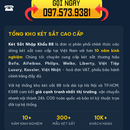
phòng tối thiểu 12 tháng).
Hướng dẫn sử dụng tiếng Việt và quy trình thiết lập mã.
Thẻ bảo hành chính hãng - đăng ký online qua mã sản
phẩm trên website.
TỔNG KHO KÉT SẮT CAO CẤP
Két Sắt Nhập Khẩu 88
là đơn vị phân phối chính thức các
Hướng dẫn mua Két sắt Welko KCC-
dòng két sắt cao cấp tại Việt Nam với hơn
10 năm kinh
DTW-150 điện tử chính hãng
nghiệm
. Chúng tôi chuyên cung cấp két sắt thương hiệu
Bofa, Aifeibao, Philips, Welko, Liberty, Việt Tiệp
Mua hàng tại két sắt nhập khẩu 88 bạn có thể
Luxury, Kassler, Việt Nhật
- hoá đơn VAT, phiếu bảo hành
chon lựa những cách sau:
chính hãng đầy đủ.
Cách 1
: Bạn chọn sản phẩm và ấn vào mua hàng hệ
Với hệ thống kho két sắt 88 trải dài tại Hà Nội và TP.HCM,
thống sẽ chuyển đến trang checkout. Ở trang check
KS88 cam kết
giá cạnh tranh nhất thị trường
, vận chuyển
nhanh nội thành 24h, COD toàn quốc và bảo trì kỹ thuật trọn
out bạn kiểm tra lại thông tin sản phẩm 1 lần nữa. Nếu
đời tại hệ thống.
những thông tin đã chính xác bạn tiếp tục ấn thanh
toán bạn cần để lại những thông tin cần thiết ở màn
10+
300+
10K+
hình để chúng tôi có thể hỗ trợ bạn. Sau đó ấn submit
NĂM KINH NGHIỆM
MẪU KÉT SẮT
KHÁCH HÀNG