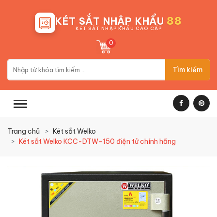
88
KÉT SẮT NHẬP KHẨU
KÉT SẮT NHẬP KHẨU CAO CẤP
0
Tìm kiếm
Trang chủ
Két sắt Welko
Két sắt Welko KCC-DTW-150 điện tử chính hãng