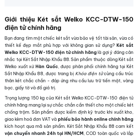
Giới thiệu Két sắt Welko KCC-DTW-150
điện tử chính hãng
Bạn đang tìm một chiếc két sắt vừa bảo vệ tốt tài sản, vừa có
thiết kế đẹp mắt phù hợp với không gian sử dụng?
Két sắt
Welko KCC-DTW-150 điện tử chính hãng
là gợi ý đáng cân
nhắc tại Két Sắt Nhập Khẩu 88. Sản phẩm thuộc dòng Két sắt
Welko xuất xứ
Hàn Quốc
, được phân phối chính hãng tại Két
Sắt Nhập Khẩu 88, được trang bị
Khóa điện tử
cùng cấu trúc
thân két chắc chắn - đáp ứng nhu cầu lưu trữ tiền mặt, vàng
bạc, giấy tờ và đồ giá trị.
Trọng lượng 150 kg của Két sắt Welko KCC-DTW-150 điện tử
chính hãng mang lại sự chắc chắn cần thiết cho một chiếc két
chống trộm. Sản phẩm được kiểm định kỹ trước khi xuất kho,
giao kèm hoá đơn VAT và
phiếu bảo hành online chính hãng
kích hoạt qua mã sản phẩm. Két Sắt Nhập Khẩu 88 cam kết
vận chuyển nhanh 24h tại HN/HCM
, COD toàn quốc và lắp