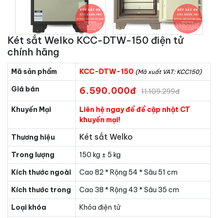
Két sắt Welko KCC-DTW-150 điện tử
chính hãng
Mã sản phẩm
KCC-DTW-150
(Mã xuất VAT: KCC150)
Giá bán
6.590.000đ
11.109.299đ
Khuyến Mại
Liên hệ ngay để để cập nhật CT
khuyến mại!
Két sắt Welko
Thương hiệu
Trong lượng
150 kg ± 5 kg
Kích thước ngoài
Cao 82 * Rộng 54 * Sâu 51 cm
Kích thước trong
Cao 38 * Rộng 43 * Sâu 35 cm
Loại khóa
Khóa điện tử