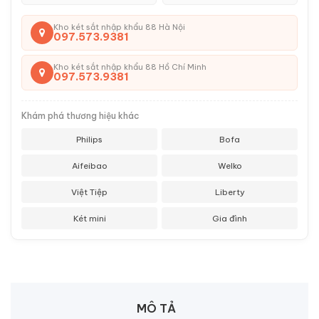
Kho két sắt nhập khẩu 88 Hà Nội
097.573.9381
Kho két sắt nhập khẩu 88 Hồ Chí Minh
097.573.9381
Khám phá thương hiệu khác
Philips
Bofa
Aifeibao
Welko
Việt Tiệp
Liberty
Két mini
Gia đình
MÔ TẢ