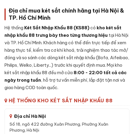
Cấu tạo
Két sắt Welko KCC-DTW-150 điện tử chính hãng
được thiết kế chắc chắn, kết hợp giữa cơ khí chính xác và vật
Địa chỉ mua két sắt chính hãng tại Hà Nội &
liệu chất lượng cao:
TP. Hồ Chí Minh
Khung thép cường lực:
Sử dụng thép cao cấp không rỉ
Hệ thống
Két Sắt Nhập Khẩu 88 (KS88)
có
kho két sắt
nguyên khối, đảm bảo khả năng chống đập phá và khoan
nhập khẩu 88 trưng bày theo từng thương hiệu
tại Hà Nội
đục cao.
và TP. Hồ Chí Minh. Khách hàng có thể đến trực tiếp để xem
Cánh cửa đúc đặc:
Cánh được đúc liền khối, có rãnh
hàng thực tế, kiểm tra cơ khí khoá, trải nghiệm thao tác mở/
chống cạy, đệm chống khói - duy trì khả năng kín khít
đóng và so sánh các dòng két sắt nhập khẩu (Bofa, Aifeibao,
trong điều kiện nhiệt độ cao.
Philips, Welko, Liberty...) trước khi quyết định mua. Mọi kho
Lớp lõi chống cháy:
Bên trong vỏ ngoài là lớp
bê-tông
két sắt nhập khẩu 88 đều mở cửa
8:00 - 22:00 tất cả các
chống cháy
chuyên dụng kết hợp sợi cách nhiệt - giữ tài
ngày trong tuần
, hỗ trợ tư vấn miễn phí, lắp đặt tận nơi và
sản nguyên vẹn khi xảy ra sự cố hoả hoạn.
giao hàng COD toàn quốc.
Cơ cấu khoá:
Khóa điện tử, được lắp đặt nguyên cụm từ
nhà sản xuất, tích hợp cảnh báo nhập sai liên tục.
HỆ THỐNG KHO KÉT SẮT NHẬP KHẨU 88
Hệ thống chốt:
Chốt thép 4 chiều bằng inox, kích thước
lớn - chống được các công cụ phá khoá thông dụng.
Địa chỉ Hà Nội
Bản lề chìm:
Bản lề đặt ẩn bên trong cánh, không lộ ra
Số 18, ngõ 422 đường Xuân Phương, Phường Xuân
Phương, Hà Nội
ngoài để tránh bị cắt phá.