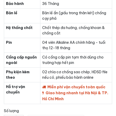
Bảo hành
36 Tháng
Bản lề
Bản lề ẩn (giấu trong thân két) chống
cạy phá
Hệ thống chốt
Chốt thép đa hướng, chống khoan &
chống cắt
Pin
04 viên Alkaline AA chính hãng - tuổi
thọ 12-18 tháng
Cổng cấp nguồn
Có cổng cấp pin tạm thời dùng cho
ngoài
trường hợp hết pin
Phụ kiện kèm
02 chìa cơ chống sao chép, HDSD file
theo
nếu có, phiếu bảo hành online
Hỗ trợ vận
Miễn phí vận chuyển toàn quốc
chuyển
Giao hàng nhanh tại Hà Nội & TP.
Hồ Chí Minh
Số lượng