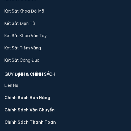
tới quý khách
Két Sắt Khóa Đổi Mã
Video về sản phẩm Két sắt Welko KCC-
Két Sắt Điện Tử
DTW-150 điện tử chính hãng:
Két Sắt Khóa Vân Tay
Két Sắt Tiệm Vàng
Két Sắt Công Đức
QUY ĐỊNH & CHÍNH SÁCH
Liên Hệ
Chính Sách Bán Hàng
Chính Sách Vận Chuyển
Sản phẩm cùng dòng Két sắt Welko
Chính Sách Thanh Toán
Khám phá thêm các mẫu thuộc dòng
Két sắt Welko
để tiện so