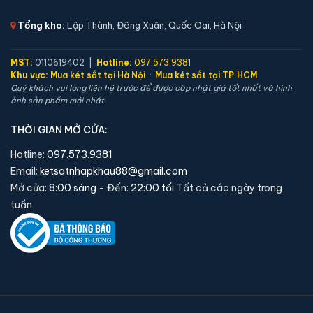
📐 Kích thước:
36.5 x 39 x 35.5 cm
Tổng kho:
Lập Thành, Đông Xuân, Quốc Oai, Hà Nội
⚖️ Trọng lượng:
38 kg
🔒 Khoá:
Khóa cơ
MST:
0110619402 |
Hotline:
097.573.9381
🛡️ Bảo hành:
36 tháng
Khu vực:
Mua két sắt tại Hà Nội
·
Mua két sắt tại TP.HCM
Quý khách vui lòng liên hệ trước để được cập nhật giá tốt nhất và hình
2,390,000 đ
ảnh sản phẩm mới nhất.
Xem chi tiết →
THỜI GIAN MỞ CỬA:
Hotline:
097.573.9381
Email:
ketsatnhapkhau88@gmail.com
Mở cửa:
8:00 sáng
- Đến:
22:00 tối
Tất cả các ngày trong
tuần