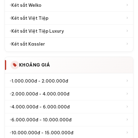
›
Két sắt khoá đổi mã
›
Két sắt khoá điện tử
›
Két sắt khoá vân tay
THƯƠNG HIỆU KÉT SẮT
›
Két sắt Liberty
›
Két sắt Bofa
›
Két sắt Philips
›
Két Sắt Việt Nhật
›
Két sắt Aifeibao
›
Két sắt Welko