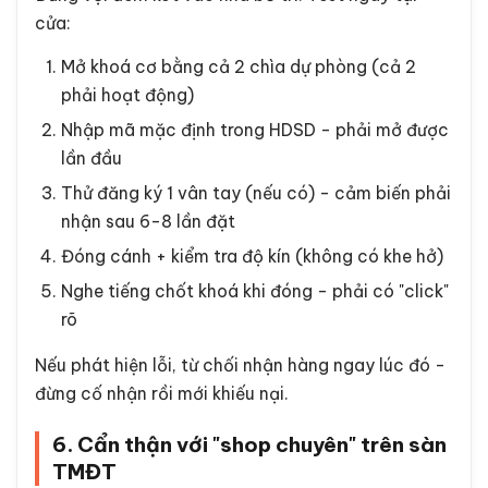
cửa:
Mở khoá cơ bằng cả 2 chìa dự phòng (cả 2
phải hoạt động)
Nhập mã mặc định trong HDSD - phải mở được
lần đầu
Thử đăng ký 1 vân tay (nếu có) - cảm biến phải
nhận sau 6-8 lần đặt
Đóng cánh + kiểm tra độ kín (không có khe hở)
Nghe tiếng chốt khoá khi đóng - phải có "click"
rõ
Nếu phát hiện lỗi, từ chối nhận hàng ngay lúc đó -
đừng cố nhận rồi mới khiếu nại.
6. Cẩn thận với "shop chuyên" trên sàn
TMĐT