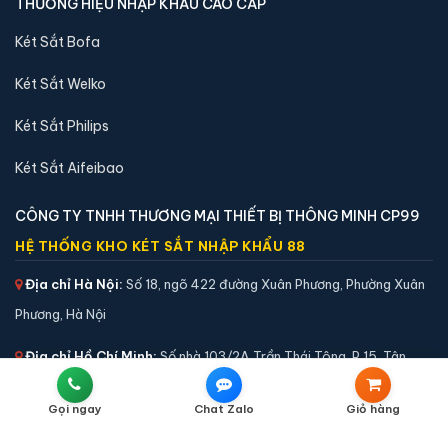
Liên Hệ
Chính Sách Bán Hàng
Chính Sách Vận Chuyển
Chính Sách Thanh Toán
Chính Sách Bảo Hành
Chính Sách Đổi Trả
Chính Sách Kiểm Hàng
Chính Sách Bảo Mật Thông Tin
Phân Định Trách Nhiệm Của Người Bán Và Người Mua
Gọi ngay
Chat Zalo
Giỏ hàng
THƯƠNG HIỆU NHẬP KHẨU CAO CẤP