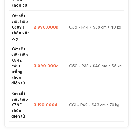
khóa cơ
Két sắt
việt tiệp
K38VT
2.990.000đ
C35 × R44 × S38 cm • 40 kg
khóa vân
tay
Két sắt
việt tiệp
K54E
màu
3.090.000đ
C50 × R38 × S40 cm • 55 kg
trắng
khóa
điện tử
Két sắt
việt tiệp
K79E
3.190.000đ
C61 × R42 × S43 cm • 70 kg
khóa
điện tử