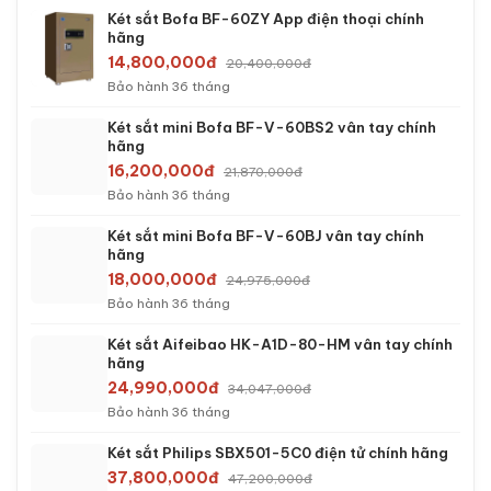
Bảo hành 36 tháng
Két sắt việt tiệp BO63FE Luxury màu trắng
5,390,000đ
9,263,000đ
Bảo hành 36 tháng
Két sắt mini Aifeibao HK-MD-60-BL vân tay
chính hãng
5,990,000đ
9,353,195đ
Bảo hành 36 tháng
Két sắt việt tiệp BO63BF Pro màu trắng
6,490,000đ
11,963,000đ
Bảo hành 60 tháng
Két sắt Aifeibao HK-A1D-45-HM vân tay chính
hãng
13,990,000đ
19,002,600đ
Bảo hành 36 tháng
Két sắt Bofa BF-60ZY App điện thoại chính