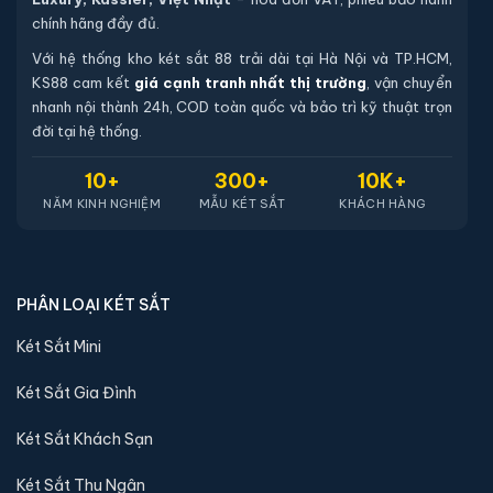
THANH TOÁN CHUYỂN KHOẢN
Thanh toán chuyển khoản thuận tiện
TỔNG KHO KÉT SẮT CAO CẤP
Két Sắt Nhập Khẩu 88
là đơn vị phân phối chính thức các
dòng két sắt cao cấp tại Việt Nam với hơn
10 năm kinh
nghiệm
. Chúng tôi chuyên cung cấp két sắt thương hiệu
Bofa, Aifeibao, Philips, Welko, Liberty, Việt Tiệp
Luxury, Kassler, Việt Nhật
- hoá đơn VAT, phiếu bảo hành
chính hãng đầy đủ.