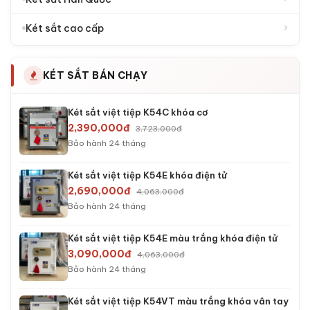
DANH MỤC KÉT SẮT
›
Két sắt mini
›
Két sắt gia đình
›
Két sắt khách sạn
›
Két sắt thu ngân
›
Két sắt văn phòng
›
Két sắt công ty
›
Két sắt tiệm vàng
›
Két sắt công đức
›
Két sắt Hàn Quốc