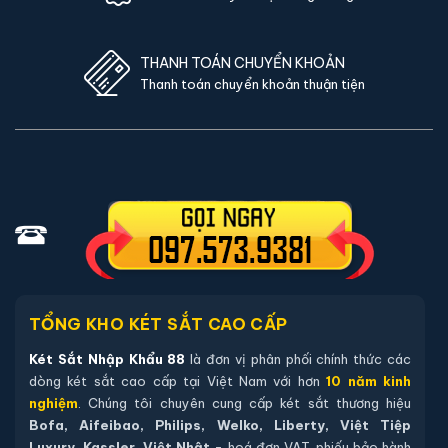
71,980,000đ
90,855,683đ
Bảo hành 36 tháng
FREE SHIP
Giao hàng miễn phí tại Hà Nội
HỖ TRỢ 24/7
Hỗ trợ quý khách hàng 24/7h
BẢO MẬT
Bảo mật thông tin khách hàng
TIẾT KIỆM
Với nhiều khuyến mại trong tháng