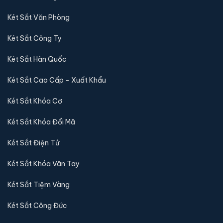
Với hệ thống kho két sắt 88 trải dài tại Hà Nội và TP.HCM,
KS88 cam kết
giá cạnh tranh nhất thị trường
, vận chuyển
nhanh nội thành 24h, COD toàn quốc và bảo trì kỹ thuật trọn
đời tại hệ thống.
10+
300+
10K+
NĂM KINH NGHIỆM
MẪU KÉT SẮT
KHÁCH HÀNG
PHÂN LOẠI KÉT SẮT
Két Sắt Mini
Két Sắt Gia Đình
Két Sắt Khách Sạn
Két Sắt Thu Ngân