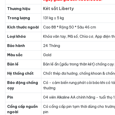
Két sắt Liberty
Thương hiệu
Trong lượng
131 kg ± 5 kg
Kích thước ngoài
Cao 88 * Rộng 50 * Sâu 46 cm
Loại khóa
Khóa vân tay, Mã số, Chìa cơ, App điện th
Bảo hành
24 Tháng
Màu sắc
Gold
Bản lề
Bản lề ẩn (giấu trong thân két) chống cạy
Hệ thống chốt
Chốt thép đa hướng, chống khoan & chốn
Báo động chống
Có - cảm biến rung phát còi báo khi có t
cạy
thường
Pin
04 viên Alkaline AA chính hãng - tuổi thọ
Cổng cấp nguồn
Có cổng cấp pin tạm thời dùng cho trườn
ngoài
pin