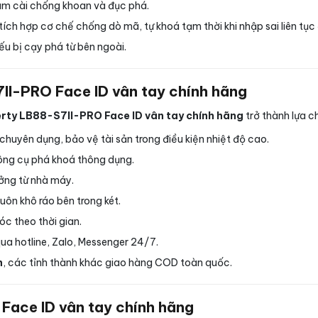
m cài chống khoan và đục phá.
tích hợp cơ chế chống dò mã, tự khoá tạm thời khi nhập sai liên tụ
ếu bị cạy phá từ bên ngoài.
7II-PRO Face ID vân tay chính hãng
erty LB88-S7II-PRO Face ID vân tay chính hãng
trở thành lựa c
huyên dụng, bảo vệ tài sản trong điều kiện nhiệt độ cao.
ông cụ phá khoá thông dụng.
ưởng từ nhà máy.
ôn khô ráo bên trong két.
óc theo thời gian.
qua hotline, Zalo, Messenger 24/7.
h
, các tỉnh thành khác giao hàng COD toàn quốc.
 Face ID vân tay chính hãng