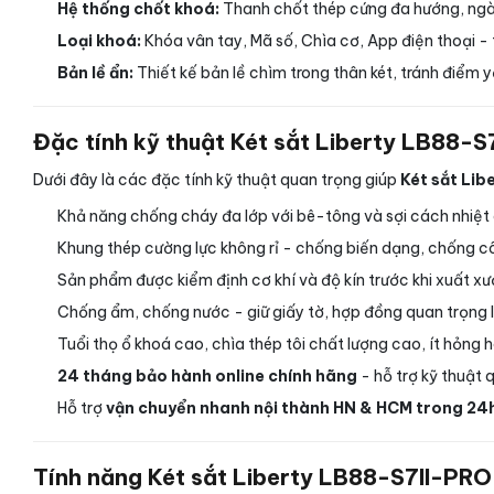
Hệ thống chốt khoá:
Thanh chốt thép cứng đa hướng, ngà
Loại khoá:
Khóa vân tay, Mã số, Chìa cơ, App điện thoại - 
Bản lề ẩn:
Thiết kế bản lề chìm trong thân két, tránh điểm y
Đặc tính kỹ thuật Két sắt Liberty LB88-S
Dưới đây là các đặc tính kỹ thuật quan trọng giúp
Két sắt Lib
Khả năng chống cháy đa lớp với bê-tông và sợi cách nhiệt c
Khung thép cường lực không rỉ - chống biến dạng, chống c
Sản phẩm được kiểm định cơ khí và độ kín trước khi xuất x
Chống ẩm, chống nước - giữ giấy tờ, hợp đồng quan trọng lu
Tuổi thọ ổ khoá cao, chìa thép tôi chất lượng cao, ít hỏng h
24 tháng bảo hành online chính hãng
- hỗ trợ kỹ thuật 
Hỗ trợ
vận chuyển nhanh nội thành HN & HCM trong 24
Tính năng Két sắt Liberty LB88-S7II-PRO