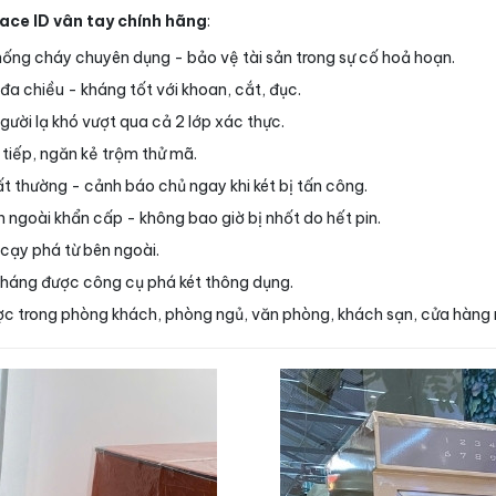
ace ID vân tay chính hãng
:
ống cháy chuyên dụng - bảo vệ tài sản trong sự cố hoả hoạn.
đa chiều - kháng tốt với khoan, cắt, đục.
ười lạ khó vượt qua cả 2 lớp xác thực.
n tiếp, ngăn kẻ trộm thử mã.
t thường - cảnh báo chủ ngay khi két bị tấn công.
 ngoài khẩn cấp - không bao giờ bị nhốt do hết pin.
 cạy phá từ bên ngoài.
kháng được công cụ phá két thông dụng.
được trong phòng khách, phòng ngủ, văn phòng, khách sạn, cửa hàng