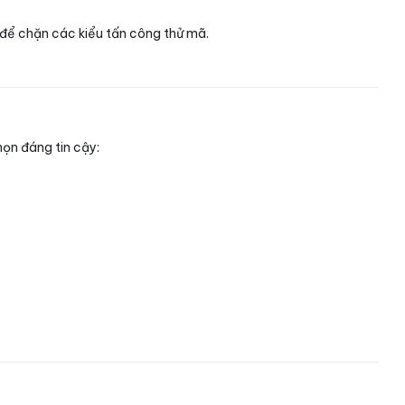
c để chặn các kiểu tấn công thử mã.
họn đáng tin cậy: