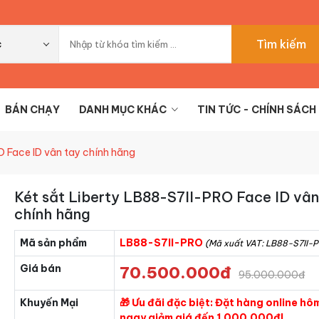
Tìm kiếm
c
BÁN CHẠY
DANH MỤC KHÁC
TIN TỨC - CHÍNH SÁCH
O Face ID vân tay chính hãng
Két sắt Liberty LB88-S7II-PRO Face ID vân
chính hãng
Mã sản phẩm
LB88-S7II-PRO
(Mã xuất VAT: LB88-S7II-
Giá bán
70.500.000đ
95.000.000đ
Khuyến Mại
🎁 Ưu đãi đặc biệt: Đặt hàng online hô
ngay giảm giá đến 1.000.000đ!