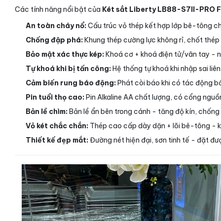
Các tính năng nổi bật của
Két sắt Liberty LB88-S7II-PRO F
An toàn cháy nổ:
Cấu trúc vỏ thép kết hợp lớp bê-tông ch
Chống đập phá:
Khung thép cường lực không rỉ, chốt thép 
Bảo mật xác thực kép:
Khoá cơ + khoá điện tử/vân tay - ng
Tự khoá khi bị tấn công:
Hệ thống tự khoá khi nhập sai liê
Cảm biến rung báo động:
Phát còi báo khi có tác động bấ
Pin tuổi thọ cao:
Pin Alkaline AA chất lượng, có cổng nguồn
Bản lề chìm:
Bản lề ẩn bên trong cánh - tăng độ kín, chống
Vỏ két chắc chắn:
Thép cao cấp dày dặn + lõi bê-tông - 
Thiết kế đẹp mắt:
Đường nét hiện đại, sơn tinh tế - đặt 