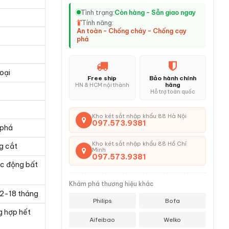
Tình trạng:
Còn hàng - Sẵn giao ngay
Tính năng:
An toàn - Chống cháy - Chống cạy
phá
oại
Free ship
Bảo hành chính
hãng
HN & HCM nội thành
Hỗ trợ toàn quốc
Kho két sắt nhập khẩu 88 Hà Nội
097.573.9381
 phá
Kho két sắt nhập khẩu 88 Hồ Chí
g cắt
Minh
097.573.9381
ác động bất
Khám phá thương hiệu khác
 12-18 tháng
Philips
Bofa
g hợp hết
Aifeibao
Welko