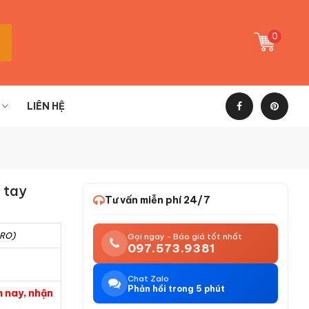
0
LIÊN HỆ
 tay
Tư vấn miễn phí 24/7
PRO)
Gọi ngay - Báo giá tốt nhất
097.573.9381
Chat Zalo
Phản hồi trong 5 phút
m nay, nhận