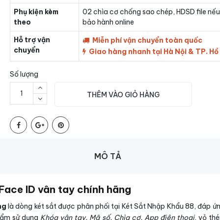
Phụ kiện kèm
02 chìa cơ chống sao chép, HDSD file nếu
theo
bảo hành online
Hỗ trợ vận
Miễn phí vận chuyển toàn quốc
chuyển
Giao hàng nhanh tại Hà Nội & TP. Hồ
Số lượng
THÊM VÀO GIỎ HÀNG
MÔ TẢ
 Face ID vân tay chính hãng
ng
là dòng két sắt được phân phối tại Két Sắt Nhập Khẩu 88, đáp ứn
phẩm sử dụng
Khóa vân tay, Mã số, Chìa cơ, App điện thoại
, vỏ th