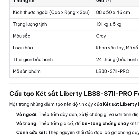
Thông số
Giá trị
Kích thước ngoài (Cao x Rộng x Sâu)
88 x 50 x 46 cm
Trọng lượng tịnh
131 kg ± 5 kg
Màu sắc
Gray
Loại khóa
Khóa vân tay, Mã số,
Thời gian bảo hành
24 tháng (bảo hành 
Mã sản phẩm
LB88-S7II-PRO
Cấu tạo Két sắt Liberty LB88-S7II-PRO F
Một trong những điểm tạo nên độ tin cậy của
Két sắt Liberty
Vỏ ngoài:
Thép tấm dày dặn, xử lý chống gỉ và sơn tĩnh điệ
Vỏ trong:
Thép tấm gia cố, đổ
bê-tông chống cháy
kết 
Cánh cửa két:
Thép nguyên khối đúc đặc, có gờ chống cạy 