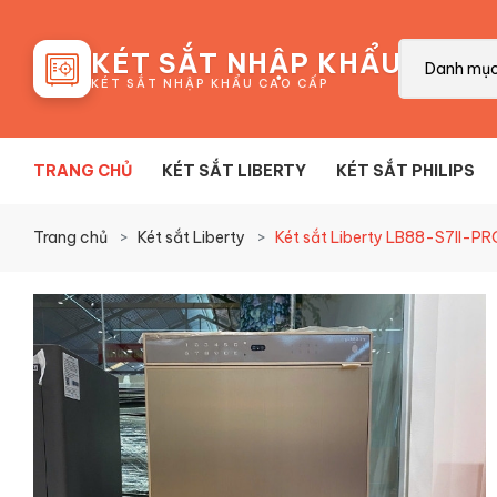
88
KÉT SẮT NHẬP KHẨU
Danh mụ
KÉT SẮT NHẬP KHẨU CAO CẤP
TRANG CHỦ
KÉT SẮT LIBERTY
KÉT SẮT PHILIPS
Trang chủ
Két sắt Liberty
Két sắt Liberty LB88-S7II-PR