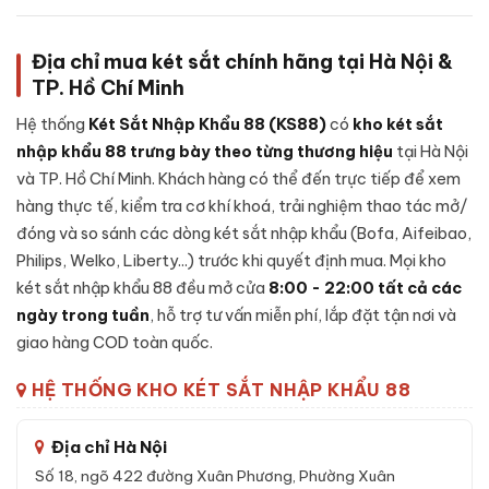
Cấu tạo
Két sắt Philips VALIS-PRO-V vân tay màu gold
chính hãng
được thiết kế chắc chắn, kết hợp giữa cơ khí
Địa chỉ mua két sắt chính hãng tại Hà Nội &
chính xác và vật liệu chất lượng cao:
TP. Hồ Chí Minh
Khung thép cường lực:
Sử dụng thép cao cấp không rỉ
Hệ thống
Két Sắt Nhập Khẩu 88 (KS88)
có
kho két sắt
nguyên khối, đảm bảo khả năng chống đập phá và khoan
nhập khẩu 88 trưng bày theo từng thương hiệu
tại Hà Nội
đục cao.
và TP. Hồ Chí Minh. Khách hàng có thể đến trực tiếp để xem
Cánh cửa đúc đặc:
Cánh được đúc liền khối, có rãnh
hàng thực tế, kiểm tra cơ khí khoá, trải nghiệm thao tác mở/
chống cạy, đệm chống khói - duy trì khả năng kín khít
đóng và so sánh các dòng két sắt nhập khẩu (Bofa, Aifeibao,
trong điều kiện nhiệt độ cao.
Philips, Welko, Liberty...) trước khi quyết định mua. Mọi kho
Lớp lõi chống cháy:
Bên trong vỏ ngoài là lớp
bê-tông
két sắt nhập khẩu 88 đều mở cửa
8:00 - 22:00 tất cả các
chống cháy
chuyên dụng kết hợp sợi cách nhiệt - giữ tài
ngày trong tuần
, hỗ trợ tư vấn miễn phí, lắp đặt tận nơi và
sản nguyên vẹn khi xảy ra sự cố hoả hoạn.
giao hàng COD toàn quốc.
Cơ cấu khoá:
Tĩnh mạch, Vân tay, Mã số, App wifi, được
lắp đặt nguyên cụm từ nhà sản xuất, tích hợp cảnh báo
HỆ THỐNG KHO KÉT SẮT NHẬP KHẨU 88
nhập sai liên tục.
Hệ thống chốt:
Chốt thép 4 chiều bằng inox, kích thước
Địa chỉ Hà Nội
lớn - chống được các công cụ phá khoá thông dụng.
Số 18, ngõ 422 đường Xuân Phương, Phường Xuân