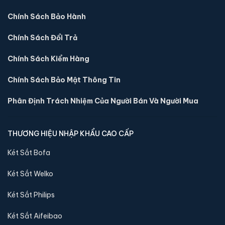
Sản phẩm cùng dòng Két sắt Philips
Chính Sách Bảo Hành
Khám phá thêm các mẫu thuộc dòng
Két sắt Philips
để tiện so
sánh kích thước, công nghệ khoá và mức giá trước khi đặt
Chính Sách Đổi Trả
hàng.
Chính Sách Kiểm Hàng
Chính Sách Bảo Mật Thông Tin
Phân Định Trách Nhiệm Của Người Bán Và Người Mua
THƯƠNG HIỆU NHẬP KHẨU CAO CẤP
Két Sắt Bofa
Két Sắt Welko
Két Sắt Philips
Két sắt Philips SBX301-BC vân tay chính hãng
📐 Kích thước:
50 x 43 x 38 cm
Két Sắt Aifeibao
⚖️ Trọng lượng:
36 kg