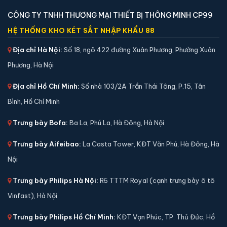
🔒 Khoá:
Khóa vân tay
CÔNG TY TNHH THƯƠNG MẠI THIẾT BỊ THÔNG MINH CP99
🛡️ Bảo hành:
24 tháng
HỆ THỐNG KHO KÉT SẮT NHẬP KHẨU 88
16,000,000 đ
Địa chỉ Hà Nội:
Số 18, ngõ 422 đường Xuân Phương, Phường Xuân
Xem chi tiết →
Phương, Hà Nội
Địa chỉ Hồ Chí Minh:
Số nhà 103/2A Trần Thái Tông, P.15, Tân
Bình, Hồ Chí Minh
Trưng bày Bofa:
Ba La, Phú La, Hà Đông, Hà Nội
Trưng bày Aifeibao:
La Casta Tower, KĐT Văn Phú, Hà Đông, Hà
Nội
Trưng bày Philips Hà Nội:
R6 TTTM Royal (cạnh trưng bày ô tô
Vinfast), Hà Nội
Trưng bày Philips Hồ Chí Minh:
KĐT Vạn Phúc, TP. Thủ Đức, Hồ
Két sắt Philips SBX301 vân tay chính hãng