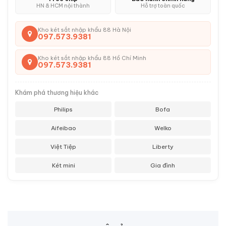
HN & HCM nội thành
Hỗ trợ toàn quốc
Kho két sắt nhập khẩu 88 Hà Nội
097.573.9381
Kho két sắt nhập khẩu 88 Hồ Chí Minh
097.573.9381
Khám phá thương hiệu khác
Philips
Bofa
Aifeibao
Welko
Việt Tiệp
Liberty
Két mini
Gia đình