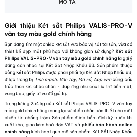
MÔ TẢ
Giới thiệu Két sắt Philips VALIS-PRO-V
vân tay màu gold chính hãng
Bạn đang tìm một chiếc két sắt vừa bảo vệ tốt tài sản, vừa có
thiết kế đẹp mắt phù hợp với không gian sử dụng?
Két sắt
Philips VALIS-PRO-V vân tay màu gold chính hãng
là gợi ý
đáng cân nhắc tại Két Sắt Nhập Khẩu 88. Sản phẩm thuộc
dòng Két sắt Philips được phân phối tại Két Sắt Nhập Khẩu 88,
được trang bị
Tĩnh mạch, Vân tay, Mã số, App wifi
cùng cấu
trúc thân két chắc chắn - đáp ứng nhu cầu lưu trữ tiền mặt,
vàng bạc, giấy tờ và đồ giá trị.
Trọng lượng 254 kg của Két sắt Philips VALIS-PRO-V vân tay
màu gold chính hãng mang lại sự chắc chắn cần thiết cho một
chiếc két chống trộm. Sản phẩm được kiểm định kỹ trước khi
xuất kho, giao kèm hoá đơn VAT và
phiếu bảo hành online
chính hãng
kích hoạt qua mã sản phẩm. Két Sắt Nhập Khẩu