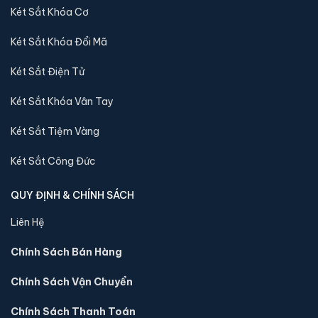
Két Sắt Khóa Cơ
nhập khẩu 88 sẽ báo lại và chuyển kho còn sản phẩm
tới quý khách
Két Sắt Khóa Đổi Mã
Két Sắt Điện Tử
Video về sản phẩm Két sắt Philips VALIS-
PRO-V vân tay màu gold chính hãng:
Két Sắt Khóa Vân Tay
Két Sắt Tiệm Vàng
Két Sắt Công Đức
QUY ĐỊNH & CHÍNH SÁCH
Liên Hệ
Chính Sách Bán Hàng
Chính Sách Vận Chuyển
Chính Sách Thanh Toán