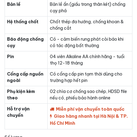
Bản lề
Bản lề ẩn (giấu trong thân két) chống
cạy phá
Hệ thống chốt
Chốt thép đa hướng, chống khoan &
chống cắt
Báo động chống
Có - cảm biến rung phát còi báo khi
cạy
có tác động bất thường
Pin
04 viên Alkaline AA chính hãng - tuổi
thọ 12-18 tháng
Cổng cấp nguồn
Có cổng cấp pin tạm thời dùng cho
ngoài
trường hợp hết pin
Phụ kiện kèm
02 chìa cơ chống sao chép, HDSD file
theo
nếu có, phiếu bảo hành online
Hỗ trợ vận
Miễn phí vận chuyển toàn quốc
chuyển
Giao hàng nhanh tại Hà Nội & TP.
Hồ Chí Minh