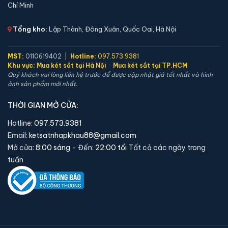
Chí Minh
📐 Kích thước:
50 x 43 x 38 cm
⚖️ Trọng lượng:
36 kg
Tổng kho:
Lập Thành, Đông Xuân, Quốc Oai, Hà Nội
🔒 Khoá:
Khóa vân tay
🛡️ Bảo hành:
24 tháng
MST:
0110619402 |
Hotline:
097.573.9381
Khu vực:
Mua két sắt tại Hà Nội
·
Mua két sắt tại TP.HCM
16,000,000 đ
Quý khách vui lòng liên hệ trước để được cập nhật giá tốt nhất và hình
ảnh sản phẩm mới nhất.
Xem chi tiết →
THỜI GIAN MỞ CỬA:
Hotline:
097.573.9381
Email:
ketsatnhapkhau88@gmail.com
Mở cửa:
8:00 sáng
- Đến:
22:00 tối
Tất cả các ngày trong
tuần