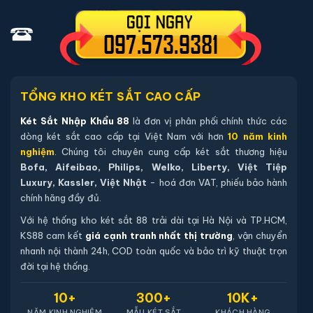
02 chìa khoá cơ chính hãng đi kèm.
04 viên pin Alkaline AA mới chính hãng (đã lắp sẵn, dự
phòng tối thiểu 12 tháng).
Hướng dẫn sử dụng tiếng Việt và quy trình thiết lập mã.
Thẻ bảo hành chính hãng - đăng ký online qua mã sản
TỔNG KHO KÉT SẮT CAO CẤP
phẩm trên website.
Két Sắt Nhập Khẩu 88
là đơn vị phân phối chính thức các
dòng két sắt cao cấp tại Việt Nam với hơn
10 năm kinh
Hướng dẫn mua Két sắt Philips VALIS-
nghiệm
. Chúng tôi chuyên cung cấp két sắt thương hiệu
PRO-V vân tay màu gold chính hãng
Bofa, Aifeibao, Philips, Welko, Liberty, Việt Tiệp
Luxury, Kassler, Việt Nhật
- hoá đơn VAT, phiếu bảo hành
Mua hàng tại két sắt nhập khẩu 88 bạn có thể
chính hãng đầy đủ.
chon lựa những cách sau:
Với hệ thống kho két sắt 88 trải dài tại Hà Nội và TP.HCM,
Cách 1
: Bạn chọn sản phẩm và ấn vào mua hàng hệ
KS88 cam kết
giá cạnh tranh nhất thị trường
, vận chuyển
nhanh nội thành 24h, COD toàn quốc và bảo trì kỹ thuật trọn
thống sẽ chuyển đến trang checkout. Ở trang check
đời tại hệ thống.
out bạn kiểm tra lại thông tin sản phẩm 1 lần nữa. Nếu
những thông tin đã chính xác bạn tiếp tục ấn thanh
10+
300+
10K+
toán bạn cần để lại những thông tin cần thiết ở màn
NĂM KINH NGHIỆM
MẪU KÉT SẮT
KHÁCH HÀNG