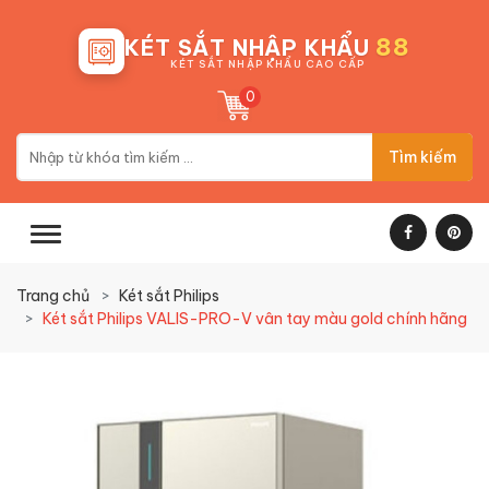
88
KÉT SẮT NHẬP KHẨU
KÉT SẮT NHẬP KHẨU CAO CẤP
0
Tìm kiếm
Trang chủ
Két sắt Philips
Két sắt Philips VALIS-PRO-V vân tay màu gold chính hãng