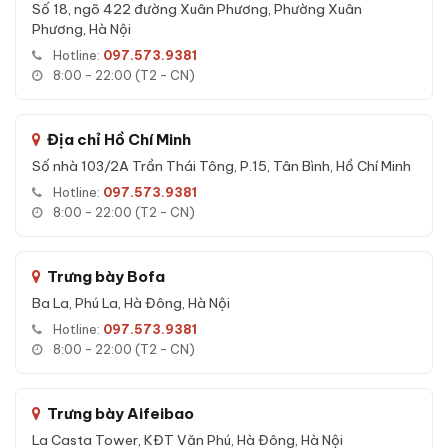
kiểu tấn công thử mã.
Số 18, ngõ 422 đường Xuân Phương, Phường Xuân
Phương, Hà Nội
Bản lề ẩn:
Thiết kế bản lề chìm trong thân két, tránh điểm
yếu bị cạy phá từ bên ngoài.
Hotline:
097.573.9381
8:00 - 22:00 (T2 - CN)
Đặc tính kỹ thuật Két sắt Liberty
Địa chỉ Hồ Chí Minh
LB50PRO-BLUE App Wifi vân tay điện tử
Số nhà 103/2A Trần Thái Tông, P.15, Tân Bình, Hồ Chí Minh
chính hãng
Hotline:
097.573.9381
Dưới đây là các đặc tính kỹ thuật quan trọng giúp
Két sắt
8:00 - 22:00 (T2 - CN)
Liberty LB50PRO-BLUE App Wifi vân tay điện tử chính
hãng
trở thành lựa chọn đáng tin cậy:
Trưng bày Bofa
Khả năng chống cháy đa lớp với bê-tông và sợi cách nhiệt
Ba La, Phú La, Hà Đông, Hà Nội
chuyên dụng, bảo vệ tài sản trong điều kiện nhiệt độ cao.
Hotline:
097.573.9381
Khung thép cường lực không rỉ - chống biến dạng, chống
8:00 - 22:00 (T2 - CN)
công cụ phá khoá thông dụng.
Sản phẩm được kiểm định cơ khí và độ kín trước khi xuất
xưởng từ nhà máy.
Trưng bày Aifeibao
La Casta Tower, KĐT Văn Phú, Hà Đông, Hà Nội
Chống ẩm, chống nước - giữ giấy tờ, hợp đồng quan trọng