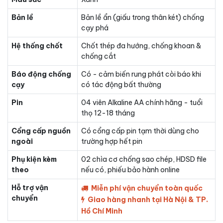
Bản lề
Bản lề ẩn (giấu trong thân két) chống
cạy phá
Hệ thống chốt
Chốt thép đa hướng, chống khoan &
chống cắt
Báo động chống
Có - cảm biến rung phát còi báo khi
cạy
có tác động bất thường
Pin
04 viên Alkaline AA chính hãng - tuổi
thọ 12-18 tháng
Cổng cấp nguồn
Có cổng cấp pin tạm thời dùng cho
ngoài
trường hợp hết pin
Phụ kiện kèm
02 chìa cơ chống sao chép, HDSD file
theo
nếu có, phiếu bảo hành online
Hỗ trợ vận
Miễn phí vận chuyển toàn quốc
chuyển
Giao hàng nhanh tại Hà Nội & TP.
Hồ Chí Minh