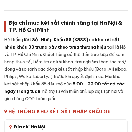
Cấu tạo Két sắt Liberty LB50PRO-BLUE
App Wifi vân tay điện tử chính hãng
Một trong những điểm tạo nên độ tin cậy của
Két sắt Liberty
Địa chỉ mua két sắt chính hãng tại Hà Nội &
LB50PRO-BLUE App Wifi vân tay điện tử chính hãng
là
TP. Hồ Chí Minh
cấu tạo bên trong - dưới đây là các thành phần chính của sản
Hệ thống
Két Sắt Nhập Khẩu 88 (KS88)
có
kho két sắt
phẩm:
nhập khẩu 88 trưng bày theo từng thương hiệu
tại Hà Nội
Vỏ ngoài:
Thép tấm dày dặn, xử lý chống gỉ và sơn tĩnh
và TP. Hồ Chí Minh. Khách hàng có thể đến trực tiếp để xem
điện chống bong tróc theo thời gian.
hàng thực tế, kiểm tra cơ khí khoá, trải nghiệm thao tác mở/
Vỏ trong:
Thép tấm gia cố, đổ
bê-tông chống cháy
kết
đóng và so sánh các dòng két sắt nhập khẩu (Bofa, Aifeibao,
hợp lớp vật liệu cách nhiệt chuyên dụng giúp bảo vệ tài sản
Philips, Welko, Liberty...) trước khi quyết định mua. Mọi kho
khi gặp nhiệt độ cao và độ ẩm.
két sắt nhập khẩu 88 đều mở cửa
8:00 - 22:00 tất cả các
Cánh cửa két:
Thép nguyên khối đúc đặc, có gờ chống
ngày trong tuần
, hỗ trợ tư vấn miễn phí, lắp đặt tận nơi và
cạy phá, đệm cao su chống khói thoát khi xảy ra hoả hoạn.
giao hàng COD toàn quốc.
Hệ thống chốt khoá:
Thanh chốt thép cứng đa hướng,
ngàm cài chống khoan và đục phá.
HỆ THỐNG KHO KÉT SẮT NHẬP KHẨU 88
Loại khoá:
Khóa vân tay điện tử - tích hợp cơ chế chống
dò mã, tự khoá tạm thời khi nhập sai liên tục để chặn các
Địa chỉ Hà Nội