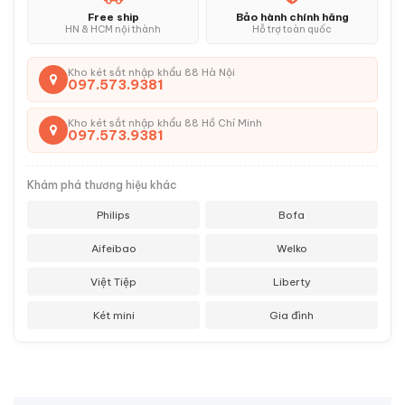
Free ship
Bảo hành chính hãng
HN & HCM nội thành
Hỗ trợ toàn quốc
Kho két sắt nhập khẩu 88 Hà Nội
097.573.9381
Kho két sắt nhập khẩu 88 Hồ Chí Minh
097.573.9381
Khám phá thương hiệu khác
Philips
Bofa
Aifeibao
Welko
Việt Tiệp
Liberty
Két mini
Gia đình