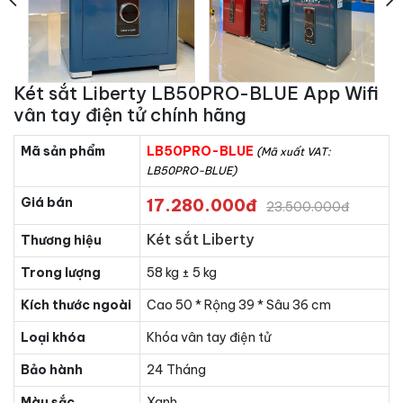
Két sắt Liberty LB50PRO-BLUE App Wifi
vân tay điện tử chính hãng
Mã sản phẩm
LB50PRO-BLUE
(Mã xuất VAT:
LB50PRO-BLUE)
Giá bán
17.280.000đ
23.500.000đ
Két sắt Liberty
Thương hiệu
Trong lượng
58 kg ± 5 kg
Kích thước ngoài
Cao 50 * Rộng 39 * Sâu 36 cm
Loại khóa
Khóa vân tay điện tử
Bảo hành
24 Tháng
Màu sắc
Xanh