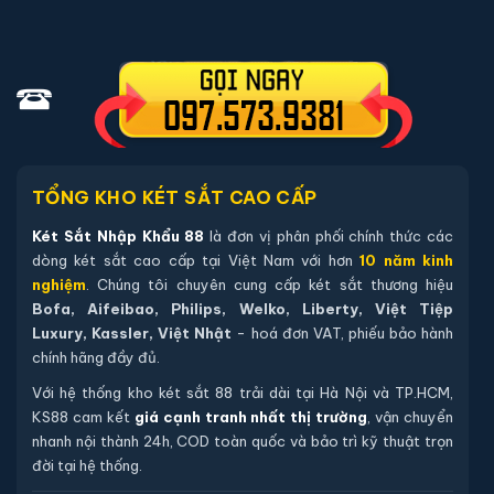
Mỗi sản phẩm
Két sắt Liberty LB50PRO-BLUE App Wifi
vân tay điện tử chính hãng
được đóng gói đầy đủ phụ kiện
cần thiết:
02 chìa khoá cơ chính hãng (chìa thép tôi cao cấp).
04 viên pin Alkaline AA mới chính hãng (đã lắp sẵn, dự
phòng tối thiểu 12 tháng).
TỔNG KHO KÉT SẮT CAO CẤP
Sách hướng dẫn sử dụng tiếng Việt.
Két Sắt Nhập Khẩu 88
là đơn vị phân phối chính thức các
Phiếu bảo hành chính hãng (kích hoạt online qua mã sản
dòng két sắt cao cấp tại Việt Nam với hơn
10 năm kinh
phẩm).
nghiệm
. Chúng tôi chuyên cung cấp két sắt thương hiệu
Bofa, Aifeibao, Philips, Welko, Liberty, Việt Tiệp
Luxury, Kassler, Việt Nhật
- hoá đơn VAT, phiếu bảo hành
Hướng dẫn mua Két sắt Liberty
chính hãng đầy đủ.
LB50PRO-BLUE App Wifi vân tay điện tử
Với hệ thống kho két sắt 88 trải dài tại Hà Nội và TP.HCM,
chính hãng
KS88 cam kết
giá cạnh tranh nhất thị trường
, vận chuyển
Mua hàng tại két sắt nhập khẩu 88 bạn có thể
nhanh nội thành 24h, COD toàn quốc và bảo trì kỹ thuật trọn
đời tại hệ thống.
chon lựa những cách sau: