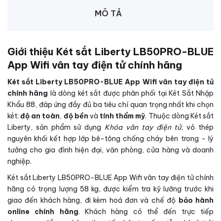
MÔ TẢ
Giới thiệu Két sắt Liberty LB50PRO-BLUE
App Wifi vân tay điện tử chính hãng
Két sắt Liberty LB50PRO-BLUE App Wifi vân tay điện tử
chính hãng
là dòng két sắt được phân phối tại Két Sắt Nhập
Khẩu 88, đáp ứng đầy đủ ba tiêu chí quan trọng nhất khi chọn
két:
độ an toàn
,
độ bền
và
tính thẩm mỹ
. Thuộc dòng Két sắt
Liberty, sản phẩm sử dụng
Khóa vân tay điện tử
, vỏ thép
nguyên khối kết hợp lớp bê-tông chống cháy bên trong - lý
tưởng cho gia đình hiện đại, văn phòng, cửa hàng và doanh
nghiệp.
Két sắt Liberty LB50PRO-BLUE App Wifi vân tay điện tử chính
hãng có trọng lượng 58 kg, được kiểm tra kỹ lưỡng trước khi
giao đến khách hàng, đi kèm hoá đơn và chế độ
bảo hành
online chính hãng
. Khách hàng có thể đến trực tiếp