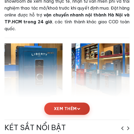
showroom để xem hàng thực tế, nhận tư vấn miễn phí và trải
nghiệm thao tác mở/khoá trước khi quyết định mua. Đặt hàng
online được hỗ trợ
vận chuyển nhanh nội thành Hà Nội và
TP.HCM trong 24 giờ
, các tỉnh thành khác giao COD toàn
quốc.
XEM THÊM
Kích thước Két sắt Liberty LB50PRO-
BLUE App Wifi vân tay điện tử chính hãng
KÉT SẮT NỔI BẬT