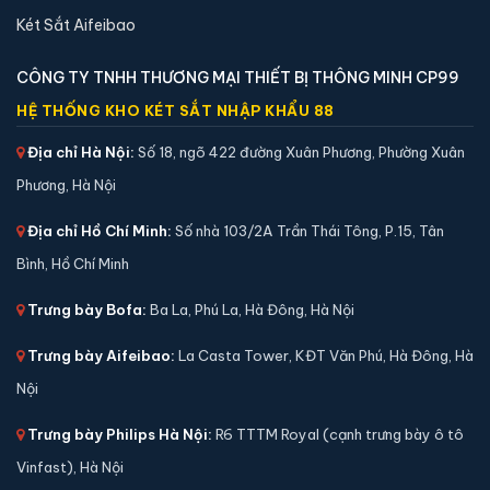
Két Sắt Aifeibao
CÔNG TY TNHH THƯƠNG MẠI THIẾT BỊ THÔNG MINH CP99
HỆ THỐNG KHO KÉT SẮT NHẬP KHẨU 88
Địa chỉ Hà Nội:
Số 18, ngõ 422 đường Xuân Phương, Phường Xuân
Phương, Hà Nội
Địa chỉ Hồ Chí Minh:
Số nhà 103/2A Trần Thái Tông, P.15, Tân
Bình, Hồ Chí Minh
Két sắt mini Liberty LB30S chính hãng
📐 Kích thước:
30 x 39 x 32 cm
Trưng bày Bofa:
Ba La, Phú La, Hà Đông, Hà Nội
⚖️ Trọng lượng:
45 kg
Trưng bày Aifeibao:
La Casta Tower, KĐT Văn Phú, Hà Đông, Hà
🔒 Khoá:
Khóa điện tử
Nội
🛡️ Bảo hành:
24 tháng
4,290,000 đ
Trưng bày Philips Hà Nội:
R6 TTTM Royal (cạnh trưng bày ô tô
Vinfast), Hà Nội
Xem chi tiết →