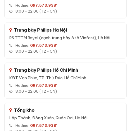
luôn khô ráo bên trong két.
Hotline:
097.573.9381
8:00 - 22:00 (T2 - CN)
Tuổi thọ ổ khoá cao, chìa thép tôi chất lượng cao, ít hỏng
hóc theo thời gian.
24 tháng bảo hành online chính hãng
- hỗ trợ kỹ thuật
Trưng bày Philips Hà Nội
qua hotline, Zalo, Messenger 24/7.
R6 TTTM Royal (cạnh trưng bày ô tô Vinfast), Hà Nội
Hỗ trợ
vận chuyển nhanh nội thành HN & HCM trong
Hotline:
097.573.9381
24h
, các tỉnh thành khác giao hàng COD toàn quốc.
8:00 - 22:00 (T2 - CN)
Tính năng Két sắt Liberty LB50PRO-
Trưng bày Philips Hồ Chí Minh
BLUE App Wifi vân tay điện tử chính hãng
KĐT Vạn Phúc, TP. Thủ Đức, Hồ Chí Minh
Hotline:
097.573.9381
Các tính năng nổi bật của
Két sắt Liberty LB50PRO-BLUE
8:00 - 22:00 (T2 - CN)
App Wifi vân tay điện tử chính hãng
:
An toàn cháy nổ:
Cấu trúc vỏ thép kết hợp lớp bê-tông
chống cháy chuyên dụng - bảo vệ tài sản trong sự cố hoả
Tổng kho
hoạn.
Lập Thành, Đông Xuân, Quốc Oai, Hà Nội
Chống đập phá:
Khung thép cường lực không rỉ, chốt thép
Hotline:
097.573.9381