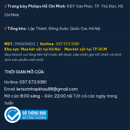
Trưng bày Philips Hồ Chí Minh:
KĐT Vạn Phúc, TP. Thủ Đức, Hồ
Chí Minh
Tổng kho:
Lập Thành, Đông Xuân, Quốc Oai, Hà Nội
MST:
0110619402 |
Hotline:
097.573.9381
Khu vực:
Mua két sắt tại Hà Nội
·
Mua két sắt tại TP.HCM
Quý khách vui lòng liên hệ trước để được cập nhật giá tốt nhất và hình
ảnh sản phẩm mới nhất.
THỜI GIAN MỞ CỬA:
Hotline:
097.573.9381
Két sắt mini Liberty LB39S vân tay điện tử chính
Email:
ketsatnhapkhau88@gmail.com
hãng
Mở cửa:
8:00 sáng
- Đến:
22:00 tối
Tất cả các ngày trong
📐 Kích thước:
39 x 39 x 35 cm
tuần
⚖️ Trọng lượng:
22 kg
🔒 Khoá:
Khóa vân tay điện tử
🛡️ Bảo hành:
24 tháng