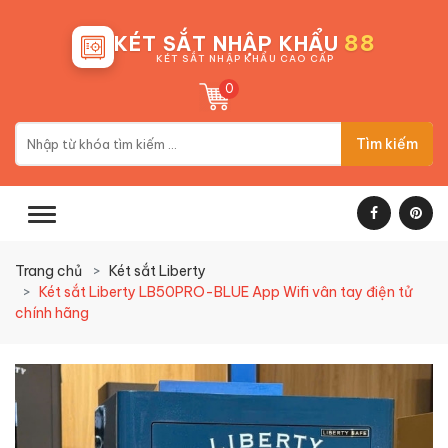
88
KÉT SẮT NHẬP KHẨU
KÉT SẮT NHẬP KHẨU CAO CẤP
0
Tìm kiếm
Trang chủ
Két sắt Liberty
Két sắt Liberty LB50PRO-BLUE App Wifi vân tay điện tử
chính hãng