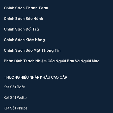
Chính Sách Thanh Toán
Chính Sách Bảo Hành
Chính Sách Đổi Trả
Chính Sách Kiểm Hàng
Két sắt mini Liberty LB30S-G vân tay điện tử màu
Chính Sách Bảo Mật Thông Tin
gold chính hãng
📐 Kích thước:
30 x 39 x 32 cm
Phân Định Trách Nhiệm Của Người Bán Và Người Mua
⚖️ Trọng lượng:
16 kg
🔒 Khoá:
Khóa vân tay điện tử
THƯƠNG HIỆU NHẬP KHẨU CAO CẤP
🛡️ Bảo hành:
24 tháng
4,290,000 đ
Két Sắt Bofa
Xem chi tiết →
Két Sắt Welko
Két Sắt Philips