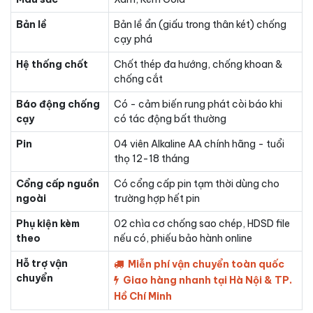
Bản lề
Bản lề ẩn (giấu trong thân két) chống
cạy phá
Hệ thống chốt
Chốt thép đa hướng, chống khoan &
chống cắt
Báo động chống
Có - cảm biến rung phát còi báo khi
cạy
có tác động bất thường
Pin
04 viên Alkaline AA chính hãng - tuổi
thọ 12-18 tháng
Cổng cấp nguồn
Có cổng cấp pin tạm thời dùng cho
ngoài
trường hợp hết pin
Phụ kiện kèm
02 chìa cơ chống sao chép, HDSD file
theo
nếu có, phiếu bảo hành online
Hỗ trợ vận
Miễn phí vận chuyển toàn quốc
chuyển
Giao hàng nhanh tại Hà Nội & TP.
Hồ Chí Minh