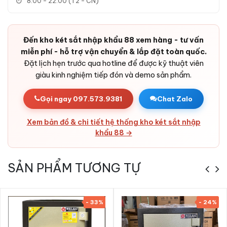
8:00 - 22:00 (T2 - CN)
Ưu điểm Két sắt Liberty LB50 S9 Pro App
Đến kho két sắt nhập khẩu 88 xem hàng - tư vấn
Wifi chính hãng
miễn phí - hỗ trợ vận chuyển & lắp đặt toàn quốc.
Đặt lịch hẹn trước qua hotline để được kỹ thuật viên
-
Két sắt Liberty LB50 S9 Pro App Wifi chính hãng
sở hữu
giàu kinh nghiệm tiếp đón và demo sản phẩm.
thiết kế Gold Be sang trọng, két chịu lực nặng 70kg với cấu tạo
thép đúc đặc 2 lớp.
Gọi ngay 097.573.9381
Chat Zalo
- Khóa thông minh Khóa vân tay điện tử + App Wifi + Khóa cơ
- mở két nhanh chóng, an toàn tuyệt đối.
Xem bản đồ & chi tiết hệ thống kho két sắt nhập
- Hệ thống báo động + cảm biến rung lắc - bảo vệ tài sản
khẩu 88 →
24/7.
- Phân phối chính hãng bởi KS88 - bảo hành online 24t, ship
SẢN PHẨM TƯƠNG TỰ
24h HN & HCM, COD toàn quốc.
- Cam kết hàng nhập khẩu chính hãng, hoàn tiền nếu phát
hiện hàng giả.
- 33%
- 24%