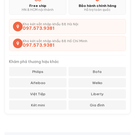
Free ship
Bảo hành chính hãng
HN & HCM nội thành
Hỗ trợ toàn quốc
Kho két sắt nhập khẩu 88 Hà Nội
097.573.9381
Kho két sắt nhập khẩu 88 Hồ Chí Minh
097.573.9381
Khám phá thương hiệu khác
Philips
Bofa
Aifeibao
Welko
Việt Tiệp
Liberty
Két mini
Gia đình