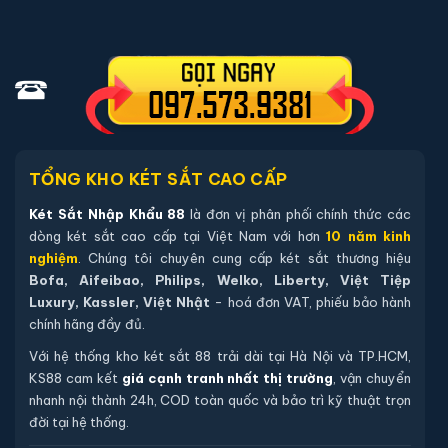
quý khách hàng còn hàng tại hệ thống kho không, nếu
còn hàng chúng tôi sẽ báo lại để quý khách hàng có
thể qua xem trực tiếp, trường hợp không có két sắt
nhập khẩu 88 sẽ báo lại và chuyển kho còn sản phẩm
tới quý khách
TỔNG KHO KÉT SẮT CAO CẤP
Sản phẩm cùng dòng Két sắt Liberty
Két Sắt Nhập Khẩu 88
là đơn vị phân phối chính thức các
Khám phá thêm các mẫu thuộc dòng
Két sắt Liberty
để tiện
dòng két sắt cao cấp tại Việt Nam với hơn
10 năm kinh
so sánh kích thước, công nghệ khoá và mức giá trước khi đặt
nghiệm
. Chúng tôi chuyên cung cấp két sắt thương hiệu
hàng.
Bofa, Aifeibao, Philips, Welko, Liberty, Việt Tiệp
Luxury, Kassler, Việt Nhật
- hoá đơn VAT, phiếu bảo hành
chính hãng đầy đủ.
Với hệ thống kho két sắt 88 trải dài tại Hà Nội và TP.HCM,
KS88 cam kết
giá cạnh tranh nhất thị trường
, vận chuyển
nhanh nội thành 24h, COD toàn quốc và bảo trì kỹ thuật trọn
đời tại hệ thống.