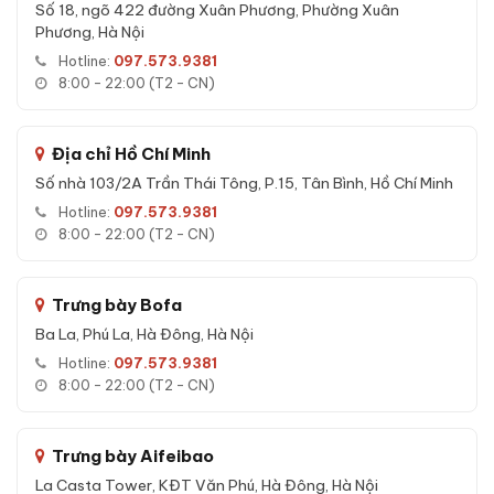
Số 18, ngõ 422 đường Xuân Phương, Phường Xuân
Phương, Hà Nội
Hotline:
097.573.9381
Đặc tính kỹ thuật Két sắt Liberty LB50
8:00 - 22:00 (T2 - CN)
S9 Pro App Wifi chính hãng
Kích thước:
50 × 40 × 37 cm (Cao × Rộng × Sâu)
Địa chỉ Hồ Chí Minh
Trọng lượng:
70 kg
Số nhà 103/2A Trần Thái Tông, P.15, Tân Bình, Hồ Chí Minh
Khóa:
Khóa vân tay điện tử + App Wifi + Khóa cơ
Hotline:
097.573.9381
Số chốt:
5 chốt Ø32mm thép không gỉ
8:00 - 22:00 (T2 - CN)
Độ dày cửa/thân:
10mm / 6mm thép đúc đặc
Bảo hành:
24 tháng chính hãng
Trưng bày Bofa
Pin:
4 viên AA
Ba La, Phú La, Hà Đông, Hà Nội
Xuất xứ:
Việt Nam
Hotline:
097.573.9381
8:00 - 22:00 (T2 - CN)
Tính năng Két sắt Liberty LB50 S9 Pro
App Wifi chính hãng
Trưng bày Aifeibao
La Casta Tower, KĐT Văn Phú, Hà Đông, Hà Nội