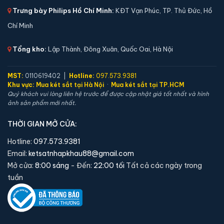
🛡️ Bảo hành:
24 tháng
Trưng bày Philips Hồ Chí Minh:
KĐT Vạn Phúc, TP. Thủ Đức, Hồ
6,900,000 đ
Chí Minh
Xem chi tiết →
Tổng kho:
Lập Thành, Đông Xuân, Quốc Oai, Hà Nội
MST:
0110619402 |
Hotline:
097.573.9381
Khu vực:
Mua két sắt tại Hà Nội
·
Mua két sắt tại TP.HCM
Quý khách vui lòng liên hệ trước để được cập nhật giá tốt nhất và hình
ảnh sản phẩm mới nhất.
THỜI GIAN MỞ CỬA:
Hotline:
097.573.9381
Email:
ketsatnhapkhau88@gmail.com
Mở cửa:
8:00 sáng
- Đến:
22:00 tối
Tất cả các ngày trong
tuần
Két sắt Liberty LB50S App Wifi chính hãng
📐 Kích thước:
50 x 39 x 36 cm
⚖️ Trọng lượng:
45 kg