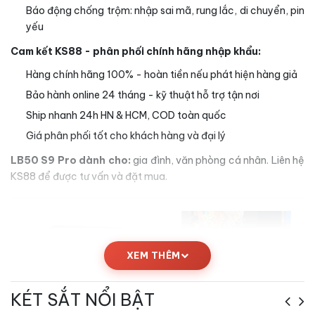
Báo động chống trộm: nhập sai mã, rung lắc, di chuyển, pin
yếu
Cam kết KS88 - phân phối chính hãng nhập khẩu:
Hàng chính hãng 100% - hoàn tiền nếu phát hiện hàng giả
Bảo hành online 24 tháng - kỹ thuật hỗ trợ tận nơi
Ship nhanh 24h HN & HCM, COD toàn quốc
Giá phân phối tốt cho khách hàng và đại lý
LB50 S9 Pro dành cho:
gia đình, văn phòng cá nhân. Liên hệ
KS88 để được tư vấn và đặt mua.
XEM THÊM
KÉT SẮT NỔI BẬT