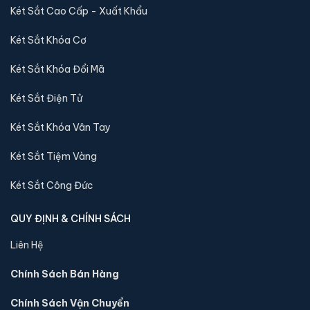
Két Sắt Cao Cấp - Xuất Khẩu
Két Sắt Khóa Cơ
Két Sắt Khóa Đổi Mã
Két Sắt Điện Tử
Két Sắt Khóa Vân Tay
Két sắt mini Liberty LB30S chính hãng
Két Sắt Tiệm Vàng
📐 Kích thước:
30 x 39 x 32 cm
⚖️ Trọng lượng:
45 kg
Két Sắt Công Đức
🔒 Khoá:
Khóa điện tử
🛡️ Bảo hành:
24 tháng
QUY ĐỊNH & CHÍNH SÁCH
4,290,000 đ
Liên Hệ
Xem chi tiết →
Chính Sách Bán Hàng
Chính Sách Vận Chuyển