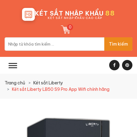
88
KÉT SẮT NHẬP KHẨU
KÉT SẮT NHẬP KHẨU CAO CẤP
0
Tìm kiếm
Trang chủ
Két sắt Liberty
Két sắt Liberty LB50 S9 Pro App Wifi chính hãng