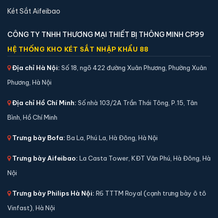
Két Sắt Aifeibao
CÔNG TY TNHH THƯƠNG MẠI THIẾT BỊ THÔNG MINH CP99
HỆ THỐNG KHO KÉT SẮT NHẬP KHẨU 88
Địa chỉ Hà Nội:
Số 18, ngõ 422 đường Xuân Phương, Phường Xuân
Phương, Hà Nội
Địa chỉ Hồ Chí Minh:
Số nhà 103/2A Trần Thái Tông, P.15, Tân
Bình, Hồ Chí Minh
Trưng bày Bofa:
Ba La, Phú La, Hà Đông, Hà Nội
Két sắt mini Liberty LB45S vân tay điện tử chính
Trưng bày Aifeibao:
La Casta Tower, KĐT Văn Phú, Hà Đông, Hà
hãng
Nội
📐 Kích thước:
45 x 38 x 33 cm
⚖️ Trọng lượng:
38 kg
Trưng bày Philips Hà Nội:
R6 TTTM Royal (cạnh trưng bày ô tô
🔒 Khoá:
Khóa vân tay điện tử
Vinfast), Hà Nội