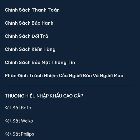
Chính Sách Thanh Toán
Chính Sách Bảo Hành
Chính Sách Đổi Trả
Chính Sách Kiểm Hàng
Chính Sách Bảo Mật Thông Tin
Phân Định Trách Nhiệm Của Người Bán Và Người Mua
Két sắt mini Liberty LB39S vân tay điện tử chính
hãng
📐 Kích thước:
39 x 39 x 35 cm
THƯƠNG HIỆU NHẬP KHẨU CAO CẤP
⚖️ Trọng lượng:
22 kg
Két Sắt Bofa
🔒 Khoá:
Khóa vân tay điện tử
🛡️ Bảo hành:
24 tháng
Két Sắt Welko
5,900,000 đ
Két Sắt Philips
Xem chi tiết →