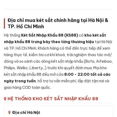
chính hãng)
Mã sản phẩm
LB50-S9-PRO
Địa chỉ mua két sắt chính hãng tại Hà Nội &
TP. Hồ Chí Minh
Cấu tạo Két sắt Liberty LB50 S9 Pro App
Hệ thống
Két Sắt Nhập Khẩu 88 (KS88)
có
kho két sắt
Wifi chính hãng
nhập khẩu 88 trưng bày theo từng thương hiệu
tại Hà Nội
và TP. Hồ Chí Minh. Khách hàng có thể đến trực tiếp để xem
Cấu tạo Két sắt Liberty LB50 S9 Pro App Wifi chính
hàng thực tế, kiểm tra cơ khí khoá, trải nghiệm thao tác mở/
hãng:
đóng và so sánh các dòng két sắt nhập khẩu (Bofa, Aifeibao,
Thép đúc đặc 2 lớp - cánh 10mm, thân 6mm
Philips, Welko, Liberty...) trước khi quyết định mua. Mọi kho
5 chốt khóa thép không gỉ Ø32mm
két sắt nhập khẩu 88 đều mở cửa
8:00 - 22:00 tất cả các
Bản lề chìm giấu kín chống cạy phá
ngày trong tuần
, hỗ trợ tư vấn miễn phí, lắp đặt tận nơi và
Lớp cách nhiệt chống cháy chuyên dụng
giao hàng COD toàn quốc.
Pin: 4 viên AA Alkaline, dùng ~12 tháng
HỆ THỐNG KHO KÉT SẮT NHẬP KHẨU 88
Chân két bọc cao su chống trượt, có lỗ cố định
Thông số riêng LB50-S9-PRO:
trọng lượng 70kg, kích
Địa chỉ Hà Nội
thước 50×40×37 cm, màu Gold Be.