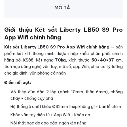
MÔ TẢ
Giới thiệu Két sắt Liberty LB50 S9 Pro
App Wifi chính hãng
Két sắt Liberty LB50 S9 Pro App Wifi chính hãng
— sản
phẩm két két thông minh được nhập khẩu phân phối chính
hãng bởi KS88. Két nặng
70kg
, kích thước
50×40×37 cm
,
tích hợp công nghệ vân tay, mã số, app Wifi, chìa cơ, lý tưởng
cho gia đình, văn phòng cá nhân.
Điểm nổi bật:
Vỏ thép đúc đặc 2 lớp (cánh 10mm, thân 6mm), chống
cháy + chống cạy phá
Hệ thống 5 chốt khóa Ø32mm thép không gỉ + bản lề chìm
Khóa vân tay điện tử + App Wifi + Khóa cơ
Nội thất bọc da cao cấp, ngăn kéo riêng