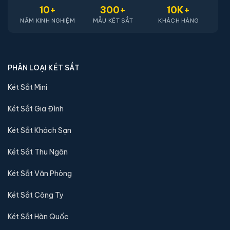
10+
300+
10K+
NĂM KINH NGHIỆM
MẪU KÉT SẮT
KHÁCH HÀNG
Két sắt mini Liberty LB30S-G vân tay điện tử màu
PHÂN LOẠI KÉT SẮT
gold chính hãng
Két Sắt Mini
📐 Kích thước:
30 x 39 x 32 cm
⚖️ Trọng lượng:
16 kg
Két Sắt Gia Đình
🔒 Khoá:
Khóa vân tay điện tử
Két Sắt Khách Sạn
🛡️ Bảo hành:
24 tháng
4,290,000 đ
Két Sắt Thu Ngân
Xem chi tiết →
Két Sắt Văn Phòng
Két Sắt Công Ty
Két Sắt Hàn Quốc