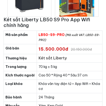
Két sắt Liberty LB50 S9 Pro App Wifi
chính hãng
Mã sản phẩm
LB50-S9-PRO
(Mã xuất VAT: LB50-S9-
PRO)
Giá bán
15.500.000đ
20.150.000đ
Két sắt Liberty
Thương hiệu
Trong lượng
70 kg ± 5 kg
Kích thước ngoài
Cao 50 * Rộng 40 * Sâu 37 cm
Loại khóa
Khóa vân tay điện tử + App Wifi + Khóa
cơ
Bảo hành
24 Tháng
Màu sắc
Xám, Kem Gold