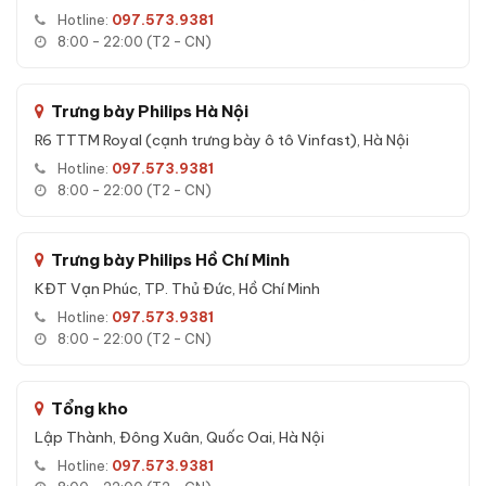
Tính năng nổi bật của Két sắt Liberty LB50 S9 Pro App
Hotline:
097.573.9381
Wifi chính hãng:
8:00 - 22:00 (T2 - CN)
Mở két đa phương thức:
vân tay, mã số, app Wifi, chìa cơ
Vân tay FPC 3 lớp:
Cảm biến nhiệt độ + điện dung + áp
Trưng bày Philips Hà Nội
suất, lưu 100 vân tay
R6 TTTM Royal (cạnh trưng bày ô tô Vinfast), Hà Nội
App Wifi:
Mở từ xa, lịch sử mở két, thông báo tức thì
Hotline:
097.573.9381
Báo động thông minh:
Sai mã 3 lần, rung lắc, di chuyển,
8:00 - 22:00 (T2 - CN)
pin yếu
Chìa cơ dự phòng:
Luôn mở được khi hết pin
Trưng bày Philips Hồ Chí Minh
KĐT Vạn Phúc, TP. Thủ Đức, Hồ Chí Minh
Hotline:
097.573.9381
8:00 - 22:00 (T2 - CN)
Tổng kho
Lập Thành, Đông Xuân, Quốc Oai, Hà Nội
Hotline:
097.573.9381