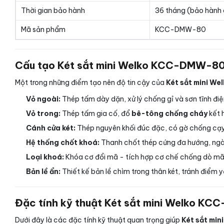
Thời gian bảo hành
36 tháng (bảo hành 
Mã sản phẩm
KCC-DMW-80
Cấu tạo Két sắt mini Welko KCC-DMW-80
Một trong những điểm tạo nên độ tin cậy của
Két sắt mini W
Vỏ ngoài:
Thép tấm dày dặn, xử lý chống gỉ và sơn tĩnh điệ
Vỏ trong:
Thép tấm gia cố, đổ
bê-tông chống cháy
kết 
Cánh cửa két:
Thép nguyên khối đúc đặc, có gờ chống cạy 
Hệ thống chốt khoá:
Thanh chốt thép cứng đa hướng, ngà
Loại khoá:
Khóa cơ đổi mã - tích hợp cơ chế chống dò mã, 
Bản lề ẩn:
Thiết kế bản lề chìm trong thân két, tránh điểm y
Đặc tính kỹ thuật Két sắt mini Welko K
Dưới đây là các đặc tính kỹ thuật quan trọng giúp
Két sắt mi