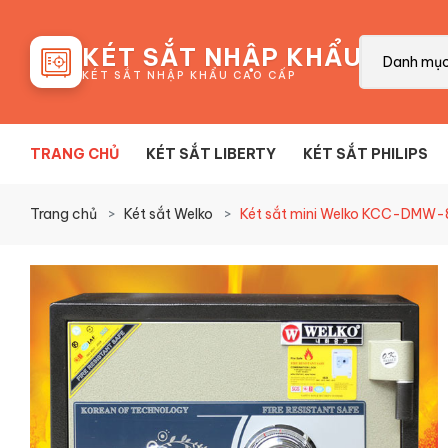
88
KÉT SẮT NHẬP KHẨU
Danh mụ
KÉT SẮT NHẬP KHẨU CAO CẤP
TRANG CHỦ
KÉT SẮT LIBERTY
KÉT SẮT PHILIPS
Trang chủ
Két sắt Welko
Két sắt mini Welko KCC-DMW-8