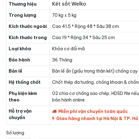
Két sắt Welko
Thương hiệu
Trong lượng
70 kg ± 5 kg
Kích thước ngoài
Cao 41.5 * Rộng 48 * Sâu 38 cm
Kích thước trong
Cao 19 * Rộng 34 * Sâu 25 cm
Loại khóa
Khóa cơ đổi mã
Bảo hành
36 Tháng
Bản lề
Bản lề ẩn (giấu trong thân két) chống cạy
Hệ thống chốt
Chốt thép đa hướng, chống khoan & chốn
Phụ kiện kèm
02 chìa cơ chống sao chép, HDSD file nếu
theo
bảo hành online
Hỗ trợ vận
Miễn phí vận chuyển toàn quốc
chuyển
Giao hàng nhanh tại Hà Nội & TP. Hồ
Số lượng