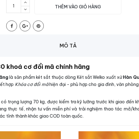
THÊM VÀO GIỎ HÀNG
MÔ TẢ
0 khoá cơ đổi mã chính hãng
hãng
là sản phẩm két sắt thuộc dòng Két sắt Welko xuất xứ
Hàn Q
kết hợp
Khóa cơ đổi mã
hiện đại - phù hợp cho gia đình, văn phòng,
 trọng lượng 70 kg, được kiểm tra kỹ lưỡng trước khi giao đến 
ng thực tế, nhận tư vấn miễn phí và trải nghiệm thao tác mở/kho
các tỉnh thành khác giao COD toàn quốc.