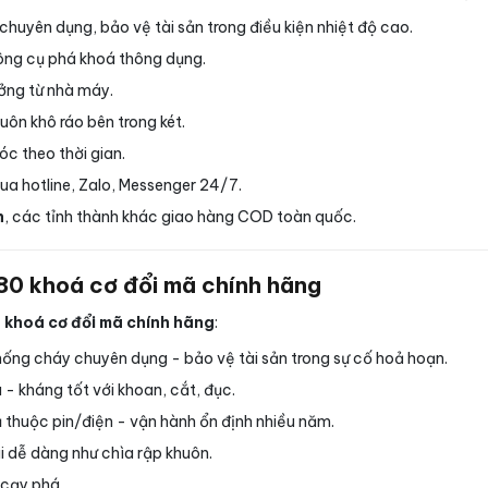
huyên dụng, bảo vệ tài sản trong điều kiện nhiệt độ cao.
ông cụ phá khoá thông dụng.
ưởng từ nhà máy.
ôn khô ráo bên trong két.
óc theo thời gian.
qua hotline, Zalo, Messenger 24/7.
h
, các tỉnh thành khác giao hàng COD toàn quốc.
0 khoá cơ đổi mã chính hãng
khoá cơ đổi mã chính hãng
:
ống cháy chuyên dụng - bảo vệ tài sản trong sự cố hoả hoạn.
- kháng tốt với khoan, cắt, đục.
thuộc pin/điện - vận hành ổn định nhiều năm.
i dễ dàng như chìa rập khuôn.
 cạy phá.