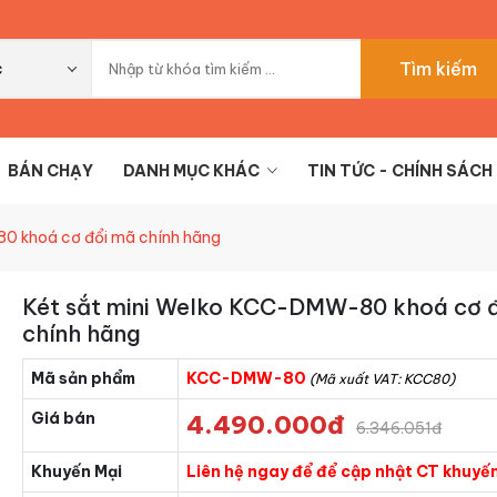
Tìm kiếm
c
BÁN CHẠY
DANH MỤC KHÁC
TIN TỨC - CHÍNH SÁCH
0 khoá cơ đổi mã chính hãng
Két sắt mini Welko KCC-DMW-80 khoá cơ 
chính hãng
Mã sản phẩm
KCC-DMW-80
(Mã xuất VAT: KCC80)
Giá bán
4.490.000đ
6.346.051đ
Khuyến Mại
Liên hệ ngay để để cập nhật CT khuyến