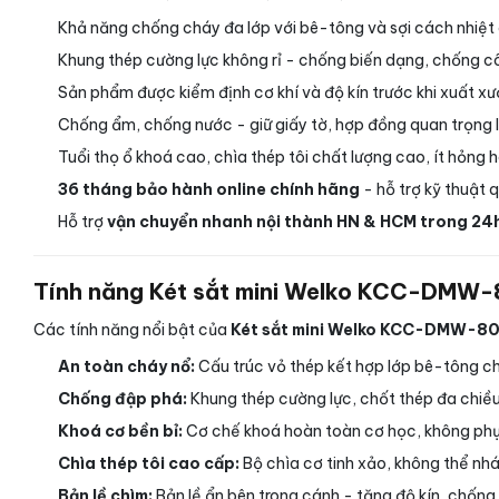
Khả năng chống cháy đa lớp với bê-tông và sợi cách nhiệt c
Khung thép cường lực không rỉ - chống biến dạng, chống c
Sản phẩm được kiểm định cơ khí và độ kín trước khi xuất x
Chống ẩm, chống nước - giữ giấy tờ, hợp đồng quan trọng lu
Tuổi thọ ổ khoá cao, chìa thép tôi chất lượng cao, ít hỏng h
36 tháng bảo hành online chính hãng
- hỗ trợ kỹ thuật 
Hỗ trợ
vận chuyển nhanh nội thành HN & HCM trong 24
Tính năng Két sắt mini Welko KCC-DMW-8
Các tính năng nổi bật của
Két sắt mini Welko KCC-DMW-80 
An toàn cháy nổ:
Cấu trúc vỏ thép kết hợp lớp bê-tông ch
Chống đập phá:
Khung thép cường lực, chốt thép đa chiều 
Khoá cơ bền bỉ:
Cơ chế khoá hoàn toàn cơ học, không phụ 
Chìa thép tôi cao cấp:
Bộ chìa cơ tinh xảo, không thể nhá
Bản lề chìm:
Bản lề ẩn bên trong cánh - tăng độ kín, chống