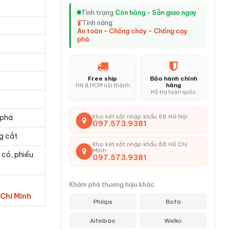
Tình trạng:
Còn hàng - Sẵn giao ngay
Tính năng:
An toàn - Chống cháy - Chống cạy
phá
Free ship
Bảo hành chính
hãng
HN & HCM nội thành
Hỗ trợ toàn quốc
 phá
Kho két sắt nhập khẩu 88 Hà Nội
097.573.9381
g cắt
Kho két sắt nhập khẩu 88 Hồ Chí
Minh
 có, phiếu
097.573.9381
Khám phá thương hiệu khác
 Chí Minh
Philips
Bofa
Aifeibao
Welko