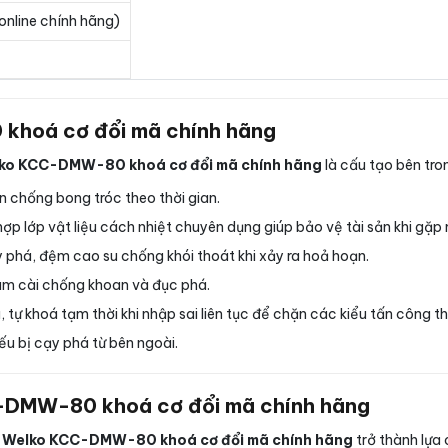
online chính hãng)
 khoá cơ đổi mã chính hãng
elko KCC-DMW-80 khoá cơ đổi mã chính hãng
là cấu tạo bên tro
n chống bong tróc theo thời gian.
hợp lớp vật liệu cách nhiệt chuyên dụng giúp bảo vệ tài sản khi gặp
phá, đệm cao su chống khói thoát khi xảy ra hoả hoạn.
m cài chống khoan và đục phá.
tự khoá tạm thời khi nhập sai liên tục để chặn các kiểu tấn công t
ếu bị cạy phá từ bên ngoài.
CC-DMW-80 khoá cơ đổi mã chính hãng
ni Welko KCC-DMW-80 khoá cơ đổi mã chính hãng
trở thành lựa 