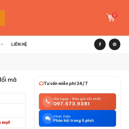
0
LIÊN HỆ
đổi mã
Tư vấn miễn phí 24/7
Gọi ngay - Báo giá tốt nhất
097.573.9381
Chat Zalo
Phản hồi trong 5 phút
 mại!