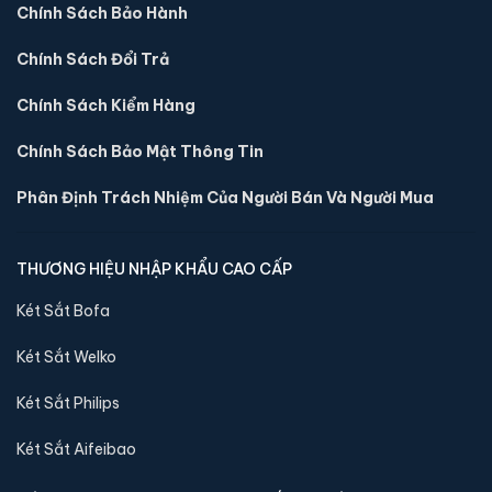
Chính Sách Bảo Hành
hàng.
Chính Sách Đổi Trả
Chính Sách Kiểm Hàng
Chính Sách Bảo Mật Thông Tin
Phân Định Trách Nhiệm Của Người Bán Và Người Mua
THƯƠNG HIỆU NHẬP KHẨU CAO CẤP
Két Sắt Bofa
Két Sắt Welko
Két sắt mini Welko HS-DTW-28AC điện tử chính
hãng
Két Sắt Philips
📐 Kích thước:
20 x 31 x 28 cm
⚖️ Trọng lượng:
7 kg
Két Sắt Aifeibao
🔒 Khoá:
Khóa điện tử