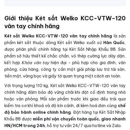
Giới thiệu Két sắt Welko KCC-VTW-120
vân tay chính hãng
Két sắt Welko KCC-VTW-120 vân tay chính hãng
là sản
phẩm két sắt thuộc dòng Két sắt Welko xuất xứ
Hàn Quốc
,
được phân phối chính hãng tại Két Sắt Nhập Khẩu 88. Sản
phẩm sở hữu thiết kế chắc chắn, vỏ thép cường lực dày dặn,
kết hợp
Khóa vân tay
hiện đại - phù hợp cho gia đình, văn
phòng, cửa hàng, công ty cần một giải pháp lưu trữ tài sản,
tiền mặt, vàng bạc và giấy tờ quan trọng một cách an toàn.
Với trọng lượng 110 kg, Két sắt Welko KCC-VTW-120 vân tay
chính hãng đảm bảo độ vững chãi khi đặt cố định trong nhà
hoặc văn phòng. Mỗi sản phẩm trước khi giao đều trải qua
kiểm tra cơ khí khoá và độ kín cánh, đi kèm hoá đơn cùng
chế
độ bảo hành online chính hãng
. Đặt hàng tại Két Sắt Nhập
Khẩu 88 được
miễn phí vận chuyển toàn quốc, giao nhanh
HN/HCM trong 24h
, hỗ trợ tư vấn 24/7 qua hotline và Zalo.