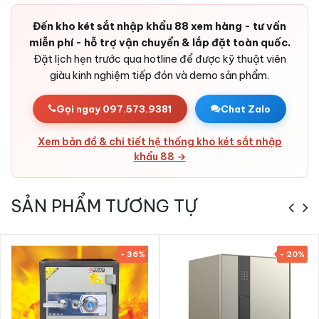
phát hiện tác động bất thường vào thân két.
Đến kho két sắt nhập khẩu 88 xem hàng - tư vấn
Pin dự phòng:
Pin chất lượng cao tuổi thọ dài, có cổng
miễn phí - hỗ trợ vận chuyển & lắp đặt toàn quốc.
cấp điện ngoài khẩn cấp - không bao giờ bị kẹt cửa do hết
Đặt lịch hẹn trước qua hotline để được kỹ thuật viên
pin.
giàu kinh nghiệm tiếp đón và demo sản phẩm.
Bản lề ẩn chống cạy:
Thiết kế bản lề chìm trong cánh,
không lộ điểm yếu bị cạy phá.
Gọi ngay 097.573.9381
Chat Zalo
Vỏ thép dày dặn:
Thép tấm cao cấp kết hợp bê-tông
chịu nhiệt - khó cắt, khó đục.
Xem bản đồ & chi tiết hệ thống kho két sắt nhập
khẩu 88 →
Thiết kế sang trọng, đa không gian:
Đường nét tinh tế,
lớp sơn cao cấp - phù hợp với phòng khách, phòng ngủ,
văn phòng, khách sạn, cửa hàng, công ty, ngân hàng.
SẢN PHẨM TƯƠNG TỰ
- 36%
- 20%