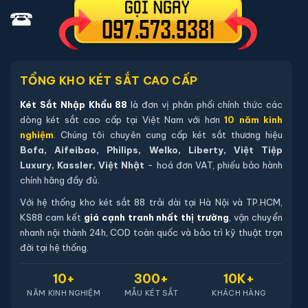
Sách hướng dẫn sử dụng tiếng Việt.
Phiếu bảo hành chính hãng (kích hoạt online qua mã sản
phẩm).
TỔNG KHO KÉT SẮT CAO CẤP
Hướng dẫn mua Két sắt Welko KCC-
Két Sắt Nhập Khẩu 88
là đơn vị phân phối chính thức các
VTW-120 vân tay chính hãng
dòng két sắt cao cấp tại Việt Nam với hơn
10 năm kinh
nghiệm
. Chúng tôi chuyên cung cấp két sắt thương hiệu
Mua hàng tại két sắt nhập khẩu 88 bạn có thể
Bofa, Aifeibao, Philips, Welko, Liberty, Việt Tiệp
chon lựa những cách sau:
Luxury, Kassler, Việt Nhật
- hoá đơn VAT, phiếu bảo hành
chính hãng đầy đủ.
Cách 1
: Bạn chọn sản phẩm và ấn vào mua hàng hệ
thống sẽ chuyển đến trang checkout. Ở trang check
Với hệ thống kho két sắt 88 trải dài tại Hà Nội và TP.HCM,
KS88 cam kết
giá cạnh tranh nhất thị trường
, vận chuyển
out bạn kiểm tra lại thông tin sản phẩm 1 lần nữa. Nếu
nhanh nội thành 24h, COD toàn quốc và bảo trì kỹ thuật trọn
những thông tin đã chính xác bạn tiếp tục ấn thanh
đời tại hệ thống.
toán bạn cần để lại những thông tin cần thiết ở màn
hình để chúng tôi có thể hỗ trợ bạn. Sau đó ấn submit
10+
300+
10K+
NĂM KINH NGHIỆM
MẪU KÉT SẮT
KHÁCH HÀNG
nhân viên của két sắt nhập khẩu 88 sẽ gọi lại xác nhận