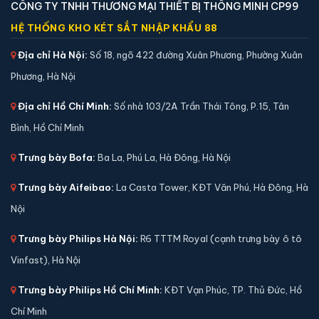
CÔNG TY TNHH THƯƠNG MẠI THIẾT BỊ THÔNG MINH CP99
🛡️ Bảo hành:
36 tháng
2,290,000 đ
HỆ THỐNG KHO KÉT SẮT NHẬP KHẨU 88
Xem chi tiết →
Địa chỉ Hà Nội:
Số 18, ngõ 422 đường Xuân Phương, Phường Xuân
Phương, Hà Nội
Địa chỉ Hồ Chí Minh:
Số nhà 103/2A Trần Thái Tông, P.15, Tân
Bình, Hồ Chí Minh
Trưng bày Bofa:
Ba La, Phú La, Hà Đông, Hà Nội
Trưng bày Aifeibao:
La Casta Tower, KĐT Văn Phú, Hà Đông, Hà
Nội
Trưng bày Philips Hà Nội:
R6 TTTM Royal (cạnh trưng bày ô tô
Vinfast), Hà Nội
Két sắt mini Welko KCC-COW-38 khoá cơ chính
Trưng bày Philips Hồ Chí Minh:
KĐT Vạn Phúc, TP. Thủ Đức, Hồ
hãng
Chí Minh
📐 Kích thước:
36.5 x 39 x 35.5 cm