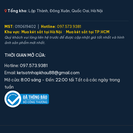
⚖️ Trọng lượng:
38 kg
Tổng kho:
Lập Thành, Đông Xuân, Quốc Oai, Hà Nội
🔒 Khoá:
Khóa cơ
🛡️ Bảo hành:
36 tháng
MST:
0110619402 |
Hotline:
097.573.9381
2,390,000 đ
Khu vực:
Mua két sắt tại Hà Nội
·
Mua két sắt tại TP.HCM
Quý khách vui lòng liên hệ trước để được cập nhật giá tốt nhất và hình
Xem chi tiết →
ảnh sản phẩm mới nhất.
THỜI GIAN MỞ CỬA:
Hotline:
097.573.9381
Email:
ketsatnhapkhau88@gmail.com
Mở cửa:
8:00 sáng
- Đến:
22:00 tối
Tất cả các ngày trong
tuần