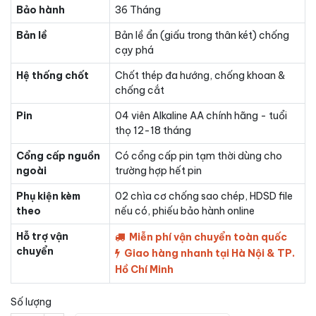
Bảo hành
36 Tháng
Bản lề
Bản lề ẩn (giấu trong thân két) chống
cạy phá
Hệ thống chốt
Chốt thép đa hướng, chống khoan &
chống cắt
Pin
04 viên Alkaline AA chính hãng - tuổi
thọ 12-18 tháng
Cổng cấp nguồn
Có cổng cấp pin tạm thời dùng cho
ngoài
trường hợp hết pin
Phụ kiện kèm
02 chìa cơ chống sao chép, HDSD file
theo
nếu có, phiếu bảo hành online
Hỗ trợ vận
Miễn phí vận chuyển toàn quốc
chuyển
Giao hàng nhanh tại Hà Nội & TP.
Hồ Chí Minh
Số lượng