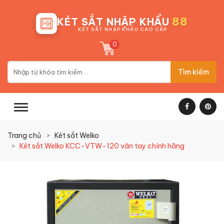
88
KÉT SẮT NHẬP KHẨU
KÉT SẮT NHẬP KHẨU CAO CẤP
0
Tìm kiếm
Trang chủ
Két sắt Welko
Két sắt Welko KCC-VTW-120 vân tay chính hãng