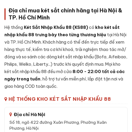
KCC-VTW-120 vân tay chính hãng
được chế tạo theo cấu
trúc nhiều lớp, từng chi tiết được gia công cẩn thận:
Địa chỉ mua két sắt chính hãng tại Hà Nội &
TP. Hồ Chí Minh
Lớp ngoài:
Thép tấm cường độ cao, sơn tĩnh điện cao cấp
chống trầy xước và bong sơn theo thời gian sử dụng.
Hệ thống
Két Sắt Nhập Khẩu 88 (KS88)
có
kho két sắt
Lớp lõi chống cháy:
Hỗn hợp
bê-tông chống cháy
kết
nhập khẩu 88 trưng bày theo từng thương hiệu
tại Hà Nội
hợp vật liệu cách nhiệt chịu nhiệt độ cao - giữ tài sản, giấy
và TP. Hồ Chí Minh. Khách hàng có thể đến trực tiếp để xem
tờ an toàn trong sự cố hoả hoạn.
hàng thực tế, kiểm tra cơ khí khoá, trải nghiệm thao tác mở/
Lớp trong:
Thép tấm gia cường, vách nhung chống trầy
đóng và so sánh các dòng két sắt nhập khẩu (Bofa, Aifeibao,
cho tài sản đặt bên trong, có ngăn phụ tiện lợi.
Philips, Welko, Liberty...) trước khi quyết định mua. Mọi kho
Cánh két:
Đúc nguyên khối thép đặc dày, gờ cánh khít với
két sắt nhập khẩu 88 đều mở cửa
8:00 - 22:00 tất cả các
thân, đệm chống khói thoát.
ngày trong tuần
, hỗ trợ tư vấn miễn phí, lắp đặt tận nơi và
Khoá:
Khóa vân tay - cơ chế bảo mật cao, chống thử mã,
giao hàng COD toàn quốc.
có chế độ tự khoá tạm thời.
HỆ THỐNG KHO KÉT SẮT NHẬP KHẨU 88
Hệ chốt + bản lề:
Chốt thép đa hướng kết hợp bản lề chìm
bên trong cánh - chống cạy phá toàn diện.
Địa chỉ Hà Nội
Số 18, ngõ 422 đường Xuân Phương, Phường Xuân
Đặc tính kỹ thuật Két sắt Welko KCC-
Phương, Hà Nội