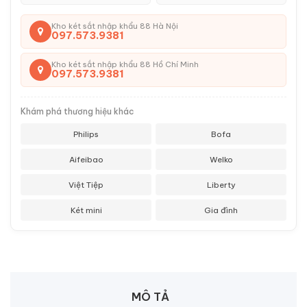
Kho két sắt nhập khẩu 88 Hà Nội
097.573.9381
Kho két sắt nhập khẩu 88 Hồ Chí Minh
097.573.9381
Khám phá thương hiệu khác
Philips
Bofa
Aifeibao
Welko
Việt Tiệp
Liberty
Két mini
Gia đình
MÔ TẢ