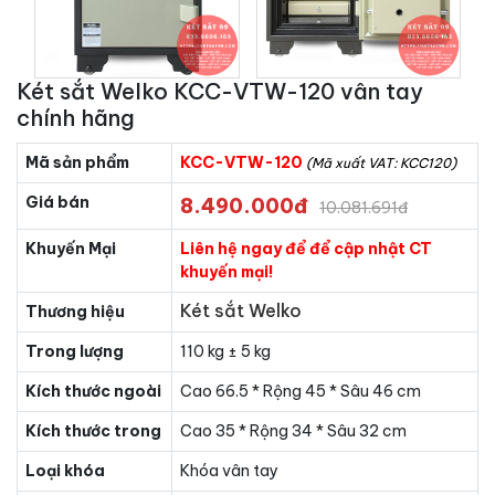
Két sắt Welko KCC-VTW-120 vân tay
chính hãng
Mã sản phẩm
KCC-VTW-120
(Mã xuất VAT: KCC120)
Giá bán
8.490.000đ
10.081.691đ
Khuyến Mại
Liên hệ ngay để để cập nhật CT
khuyến mại!
Két sắt Welko
Thương hiệu
Trong lượng
110 kg ± 5 kg
Kích thước ngoài
Cao 66.5 * Rộng 45 * Sâu 46 cm
Kích thước trong
Cao 35 * Rộng 34 * Sâu 32 cm
Loại khóa
Khóa vân tay