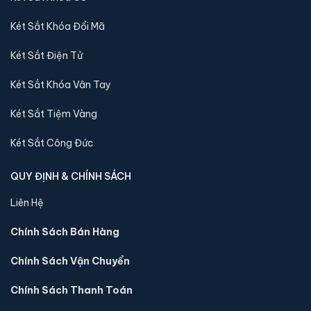
Két Sắt Khóa Đổi Mã
Video về sản phẩm Két sắt Welko KCC-
VTW-120 vân tay chính hãng:
Két Sắt Điện Tử
Két Sắt Khóa Vân Tay
Két Sắt Tiệm Vàng
Két Sắt Công Đức
QUY ĐỊNH & CHÍNH SÁCH
Liên Hệ
Chính Sách Bán Hàng
Chính Sách Vận Chuyển
Sản phẩm cùng dòng Két sắt Welko
Chính Sách Thanh Toán
Khám phá thêm các mẫu thuộc dòng
Két sắt Welko
để tiện so
sánh kích thước, công nghệ khoá và mức giá trước khi đặt