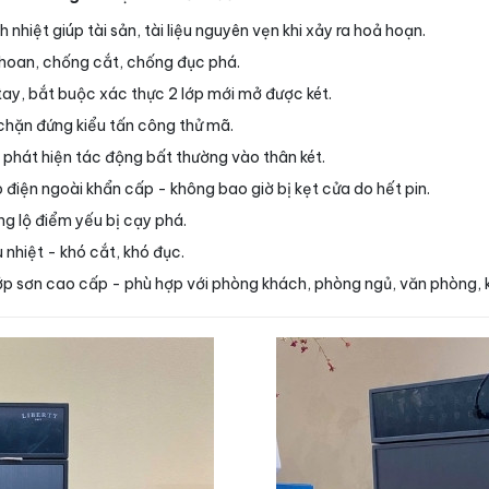
 nhiệt giúp tài sản, tài liệu nguyên vẹn khi xảy ra hoả hoạn.
hoan, chống cắt, chống đục phá.
tay, bắt buộc xác thực 2 lớp mới mở được két.
 chặn đứng kiểu tấn công thử mã.
 phát hiện tác động bất thường vào thân két.
 điện ngoài khẩn cấp - không bao giờ bị kẹt cửa do hết pin.
ng lộ điểm yếu bị cạy phá.
nhiệt - khó cắt, khó đục.
lớp sơn cao cấp - phù hợp với phòng khách, phòng ngủ, văn phòng, 