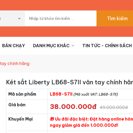
Tìm kiếm
c
BÁN CHẠY
DANH MỤC KHÁC
TIN TỨC - CHÍNH SÁCH
 tay chính hãng
Két sắt Liberty LB68-S7II vân tay chính hã
Mã sản phẩm
LB68-S7II
(Mã xuất VAT: LB68-S7II)
Giá bán
38.000.000đ
49.000.000đ
Khuyến Mại
🎁 Ưu đãi đặc biệt: Đặt hàng online hô
ngay giảm giá đến 1.000.000đ!