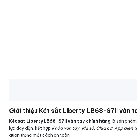
Giới thiệu Két sắt Liberty LB68-S7II vân 
Két sắt Liberty LB68-S7II vân tay chính hãng
là sản phẩm 
lực dày dặn, kết hợp
Khóa vân tay, Mã số, Chìa cơ, App điện t
quan trọng một cách an toàn.