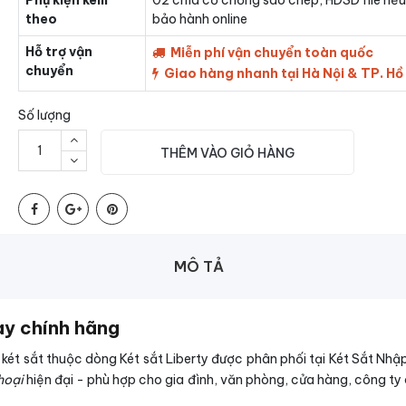
Phụ kiện kèm
02 chìa cơ chống sao chép, HDSD file nếu
theo
bảo hành online
Hỗ trợ vận
Miễn phí vận chuyển toàn quốc
chuyển
Giao hàng nhanh tại Hà Nội & TP. Hồ
Số lượng
THÊM VÀO GIỎ HÀNG
MÔ TẢ
tay chính hãng
két sắt thuộc dòng Két sắt Liberty được phân phối tại Két Sắt Nh
hoại
hiện đại - phù hợp cho gia đình, văn phòng, cửa hàng, công ty c