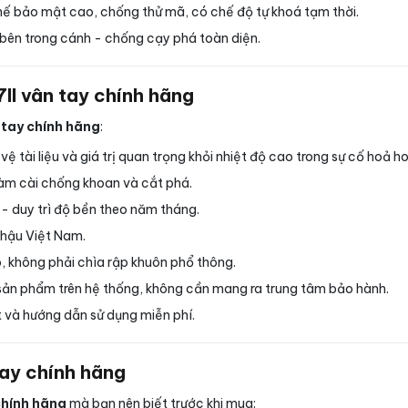
hế bảo mật cao, chống thử mã, có chế độ tự khoá tạm thời.
bên trong cánh - chống cạy phá toàn diện.
II vân tay chính hãng
 tay chính hãng
:
 tài liệu và giá trị quan trọng khỏi nhiệt độ cao trong sự cố hoả h
àm cài chống khoan và cắt phá.
 - duy trì độ bền theo năm tháng.
 hậu Việt Nam.
, không phải chìa rập khuôn phổ thông.
ản phẩm trên hệ thống, không cần mang ra trung tâm bảo hành.
 và hướng dẫn sử dụng miễn phí.
tay chính hãng
chính hãng
mà bạn nên biết trước khi mua: