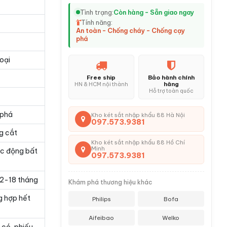
Tình trạng:
Còn hàng - Sẵn giao ngay
Tính năng:
An toàn - Chống cháy - Chống cạy
phá
oại
Free ship
Bảo hành chính
hãng
HN & HCM nội thành
Hỗ trợ toàn quốc
 phá
Kho két sắt nhập khẩu 88 Hà Nội
097.573.9381
g cắt
Kho két sắt nhập khẩu 88 Hồ Chí
Minh
ác động bất
097.573.9381
 12-18 tháng
Khám phá thương hiệu khác
g hợp hết
Philips
Bofa
Aifeibao
Welko