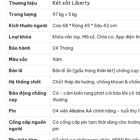
Két sắt Liberty
Thương hiệu
Trong lượng
97 kg ± 5 kg
Kích thước ngoài
Cao 68 * Rộng 45 * Sâu 42 cm
Loại khóa
Khóa vân tay, Mã số, Chìa cơ, App điện th
Bảo hành
24 Tháng
Màu sắc
Xám
Bản lề
Bản lề ẩn (giấu trong thân két) chống cạy
Hệ thống chốt
Chốt thép đa hướng, chống khoan & chốn
Báo động chống
Có - cảm biến rung phát còi báo khi có t
cạy
thường
Pin
04 viên Alkaline AA chính hãng - tuổi thọ
Cổng cấp nguồn
Có cổng cấp pin tạm thời dùng cho trườn
ngoài
pin