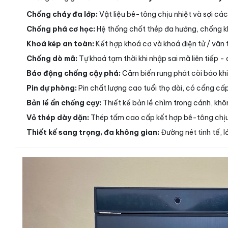
Chống cháy đa lớp:
Vật liệu bê-tông chịu nhiệt và sợi cách
Chống phá cơ học:
Hệ thống chốt thép đa hướng, chống k
Khoá kép an toàn:
Kết hợp khoá cơ và khoá điện tử / vân 
Chống dò mã:
Tự khoá tạm thời khi nhập sai mã liên tiếp -
Báo động chống cậy phá:
Cảm biến rung phát còi báo khi
Pin dự phòng:
Pin chất lượng cao tuổi thọ dài, có cổng cấp
Bản lề ẩn chống cạy:
Thiết kế bản lề chìm trong cánh, khô
Vỏ thép dày dặn:
Thép tấm cao cấp kết hợp bê-tông chịu 
Thiết kế sang trọng, đa không gian:
Đường nét tinh tế, 