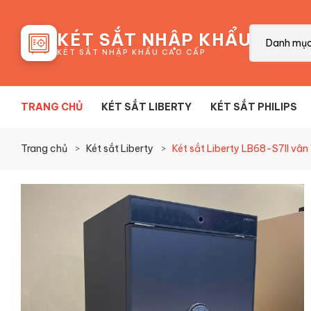
88
KÉT SẮT NHẬP KHẨU
Danh mụ
KÉT SẮT NHẬP KHẨU CAO CẤP
TRANG CHỦ
KÉT SẮT LIBERTY
KÉT SẮT PHILIPS
Trang chủ
Két sắt Liberty
Két sắt Liberty LB68-S7II vân