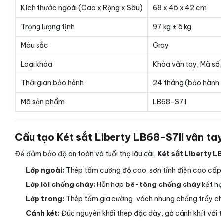
Kích thước ngoài (Cao x Rộng x Sâu)
68 x 45 x 42 cm
Trọng lượng tịnh
97 kg ± 5 kg
Màu sắc
Gray
Loại khóa
Khóa vân tay, Mã số,
Thời gian bảo hành
24 tháng (bảo hành 
Mã sản phẩm
LB68-S7II
Cấu tạo Két sắt Liberty LB68-S7II vân ta
Để đảm bảo độ an toàn và tuổi thọ lâu dài,
Két sắt Liberty L
Lớp ngoài:
Thép tấm cường độ cao, sơn tĩnh điện cao cấp 
Lớp lõi chống cháy:
Hỗn hợp
bê-tông chống cháy
kết hợ
Lớp trong:
Thép tấm gia cường, vách nhung chống trầy cho 
Cánh két:
Đúc nguyên khối thép đặc dày, gờ cánh khít với 