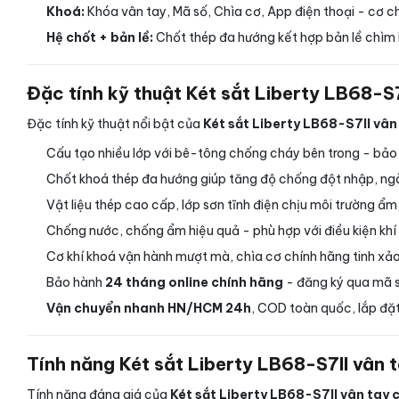
Khoá:
Khóa vân tay, Mã số, Chìa cơ, App điện thoại - cơ c
Hệ chốt + bản lề:
Chốt thép đa hướng kết hợp bản lề chìm 
Đặc tính kỹ thuật Két sắt Liberty LB68-S7
Đặc tính kỹ thuật nổi bật của
Két sắt Liberty LB68-S7II vân
Cấu tạo nhiều lớp với bê-tông chống cháy bên trong - bảo vệ
Chốt khoá thép đa hướng giúp tăng độ chống đột nhập, ng
Vật liệu thép cao cấp, lớp sơn tĩnh điện chịu môi trường ẩm
Chống nước, chống ẩm hiệu quả - phù hợp với điều kiện khí
Cơ khí khoá vận hành mượt mà, chìa cơ chính hãng tinh xảo
Bảo hành
24 tháng online chính hãng
- đăng ký qua mã s
Vận chuyển nhanh HN/HCM 24h
, COD toàn quốc, lắp đặt
Tính năng Két sắt Liberty LB68-S7II vân 
Tính năng đáng giá của
Két sắt Liberty LB68-S7II vân tay 