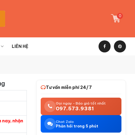
0
LIÊN HỆ
ng
Tư vấn miễn phí 24/7
Gọi ngay - Báo giá tốt nhất
097.573.9381
m nay, nhận
Chat Zalo
Phản hồi trong 5 phút