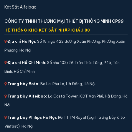
🔒 Khoá:
Khóa vân tay điện tử
Két Sắt Aifeibao
🛡️ Bảo hành:
24 tháng
5,900,000 đ
CÔNG TY TNHH THƯƠNG MẠI THIẾT BỊ THÔNG MINH CP99
Xem chi tiết →
HỆ THỐNG KHO KÉT SẮT NHẬP KHẨU 88
Địa chỉ Hà Nội:
Số 18, ngõ 422 đường Xuân Phương, Phường Xuân
Phương, Hà Nội
Địa chỉ Hồ Chí Minh:
Số nhà 103/2A Trần Thái Tông, P.15, Tân
Bình, Hồ Chí Minh
Trưng bày Bofa:
Ba La, Phú La, Hà Đông, Hà Nội
Trưng bày Aifeibao:
La Casta Tower, KĐT Văn Phú, Hà Đông, Hà
Nội
Trưng bày Philips Hà Nội:
R6 TTTM Royal (cạnh trưng bày ô tô
Két sắt mini Liberty LB45S vân tay điện tử chính
Vinfast), Hà Nội
hãng