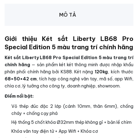
MÔ TẢ
Giới thiệu Két sắt Liberty LB68 Pro
Special Edition 5 màu trang trí chính hãng
Két sắt Liberty LB68 Pro Special Edition 5 màu trang trí
chính hãng
— sản phẩm két két thông minh được nhập khẩu
phân phối chính hãng bởi KS88. Két nặng
120kg
, kích thước
68×50×42 cm
, tích hợp công nghệ vân tay, mã số, app Wifi,
chìa cơ, lý tưởng cho công ty, doanh nghiệp, showroom.
Điểm nổi bật:
Vỏ thép đúc đặc 2 lớp (cánh 10mm, thân 6mm), chống
cháy + chống cạy phá
Hệ thống 5 chốt khóa Ø32mm thép không gỉ + bản lề chìm
Khóa vân tay điện tử + App Wifi + Khóa cơ