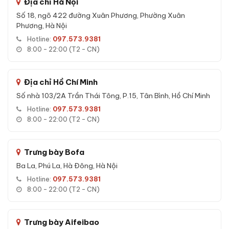
Địa chỉ Hà Nội
68×50×42 cm, màu Đỏ, Xanh, Trắng, Vàng, Hồng.
Số 18, ngõ 422 đường Xuân Phương, Phường Xuân
Phương, Hà Nội
Hotline:
097.573.9381
Đặc tính kỹ thuật Két sắt Liberty LB68
8:00 - 22:00 (T2 - CN)
Pro Special Edition 5 màu trang trí chính
hãng
Địa chỉ Hồ Chí Minh
Kích thước:
68 × 50 × 42 cm (Cao × Rộng × Sâu)
Số nhà 103/2A Trần Thái Tông, P.15, Tân Bình, Hồ Chí Minh
Trọng lượng:
120 kg
Hotline:
097.573.9381
Khóa:
Khóa vân tay điện tử + App Wifi + Khóa cơ
8:00 - 22:00 (T2 - CN)
Số chốt:
5 chốt Ø32mm thép không gỉ
Độ dày cửa/thân:
10mm / 6mm thép đúc đặc
Trưng bày Bofa
Bảo hành:
24 tháng chính hãng
Ba La, Phú La, Hà Đông, Hà Nội
Pin:
4 viên AA
Hotline:
097.573.9381
8:00 - 22:00 (T2 - CN)
Xuất xứ:
Việt Nam
Tính năng Két sắt Liberty LB68 Pro
Trưng bày Aifeibao