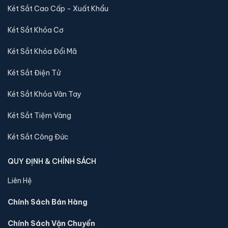
Két Sắt Cao Cấp - Xuất Khẩu
Két Sắt Khóa Cơ
Két Sắt Khóa Đổi Mã
Két Sắt Điện Tử
Két Sắt Khóa Vân Tay
Két Sắt Tiệm Vàng
Két Sắt Công Đức
Két sắt mini Liberty LB30S chính hãng
QUY ĐỊNH & CHÍNH SÁCH
📐 Kích thước:
30 x 39 x 32 cm
⚖️ Trọng lượng:
45 kg
Liên Hệ
🔒 Khoá:
Khóa điện tử
Chính Sách Bán Hàng
🛡️ Bảo hành:
24 tháng
4,290,000 đ
Chính Sách Vận Chuyển