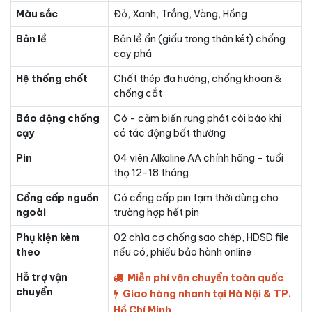
Màu sắc
Đỏ, Xanh, Trắng, Vàng, Hồng
Bản lề
Bản lề ẩn (giấu trong thân két) chống
cạy phá
Hệ thống chốt
Chốt thép đa hướng, chống khoan &
chống cắt
Báo động chống
Có - cảm biến rung phát còi báo khi
cạy
có tác động bất thường
Pin
04 viên Alkaline AA chính hãng - tuổi
thọ 12-18 tháng
Cổng cấp nguồn
Có cổng cấp pin tạm thời dùng cho
ngoài
trường hợp hết pin
Phụ kiện kèm
02 chìa cơ chống sao chép, HDSD file
theo
nếu có, phiếu bảo hành online
Hỗ trợ vận
Miễn phí vận chuyển toàn quốc
chuyển
Giao hàng nhanh tại Hà Nội & TP.
Hồ Chí Minh