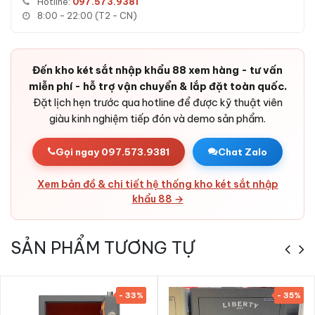
Hotline:
097.573.9381
8:00 - 22:00 (T2 - CN)
Đến kho két sắt nhập khẩu 88 xem hàng - tư vấn
Ưu điểm Két sắt Liberty LB68 Pro Special
miễn phí - hỗ trợ vận chuyển & lắp đặt toàn quốc.
Edition 5 màu trang trí chính hãng
Đặt lịch hẹn trước qua hotline để được kỹ thuật viên
giàu kinh nghiệm tiếp đón và demo sản phẩm.
-
Két sắt Liberty LB68 Pro Special Edition 5 màu trang
trí chính hãng
sở hữu thiết kế Đỏ, Xanh, Trắng, Vàng, Hồng
Gọi ngay 097.573.9381
Chat Zalo
sang trọng, két chịu lực nặng 120kg với cấu tạo thép đúc đặc
2 lớp.
Xem bản đồ & chi tiết hệ thống kho két sắt nhập
- Khóa thông minh Khóa vân tay điện tử + App Wifi + Khóa cơ
khẩu 88 →
- mở két nhanh chóng, an toàn tuyệt đối.
- Hệ thống báo động + cảm biến rung lắc - bảo vệ tài sản
SẢN PHẨM TƯƠNG TỰ
24/7.
- Phân phối chính hãng bởi KS88 - bảo hành online 24t, ship
24h HN & HCM, COD toàn quốc.
- 33%
- 35%
- Cam kết hàng nhập khẩu chính hãng, hoàn tiền nếu phát