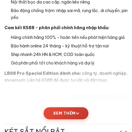
Nội thất bọc da cao cấp, ngăn kéo riêng
Báo động chống trộm: nhập sai mã, rung lắc, di chuyển, pin
yếu
Cam kết KS88 - phân phối chính hãng nhập khẩu:
Hàng chính hãng 100% - hoàn tiền nếu phát hiện hàng giả
Bảo hành online 24 tháng - kỹ thuật hỗ trợ tận nơi
Ship nhanh 24h HN & HCM, COD toàn quốc
Giá phân phối tốt cho khách hàng và đại lý
LB68 Pro Special Edition dành cho:
công ty, doanh nghiệp,
showroom. Liên hệ KS88 để được tư vấn và đặt mua.
XEM THÊM
KÉT SẮT NỔI BẬT