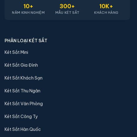
10+
300+
10K+
NĂM KINH NGHIỆM
MẪU KÉT SẮT
KHÁCH HÀNG
PHÂN LOẠI KÉT SẮT
Két Sắt Mini
Két Sắt Gia Đình
Két sắt mini Liberty LB30S-G vân tay điện tử màu
gold chính hãng
Két Sắt Khách Sạn
📐 Kích thước:
30 x 39 x 32 cm
Két Sắt Thu Ngân
⚖️ Trọng lượng:
16 kg
🔒 Khoá:
Khóa vân tay điện tử
Két Sắt Văn Phòng
🛡️ Bảo hành:
24 tháng
Két Sắt Công Ty
4,290,000 đ
Xem chi tiết →
Két Sắt Hàn Quốc