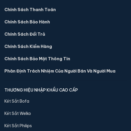
Xem chi tiết →
Chính Sách Thanh Toán
Chính Sách Bảo Hành
Chính Sách Đổi Trả
Chính Sách Kiểm Hàng
Chính Sách Bảo Mật Thông Tin
Phân Định Trách Nhiệm Của Người Bán Và Người Mua
THƯƠNG HIỆU NHẬP KHẨU CAO CẤP
Két Sắt Bofa
Két sắt mini Liberty LB39S vân tay điện tử chính
hãng
Két Sắt Welko
📐 Kích thước:
39 x 39 x 35 cm
⚖️ Trọng lượng:
22 kg
Két Sắt Philips