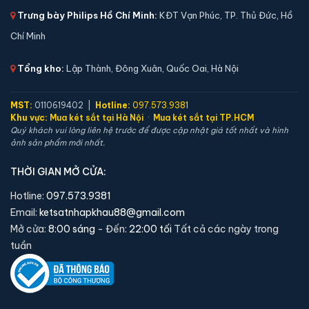
📐 Kích thước:
45 x 38 x 33 cm
Trưng bày Philips Hồ Chí Minh:
KĐT Vạn Phúc, TP. Thủ Đức, Hồ
⚖️ Trọng lượng:
38 kg
Chí Minh
🔒 Khoá:
Khóa vân tay điện tử
Tổng kho:
Lập Thành, Đông Xuân, Quốc Oai, Hà Nội
🛡️ Bảo hành:
24 tháng
6,900,000 đ
MST:
0110619402 |
Hotline:
097.573.9381
Xem chi tiết →
Khu vực:
Mua két sắt tại Hà Nội
·
Mua két sắt tại TP.HCM
Quý khách vui lòng liên hệ trước để được cập nhật giá tốt nhất và hình
ảnh sản phẩm mới nhất.
THỜI GIAN MỞ CỬA:
Hotline:
097.573.9381
Email:
ketsatnhapkhau88@gmail.com
Mở cửa:
8:00 sáng
- Đến:
22:00 tối
Tất cả các ngày trong
tuần