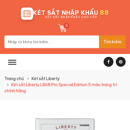
88
KÉT SẮT NHẬP KHẨU
KÉT SẮT NHẬP KHẨU CAO CẤP
0
Tìm kiếm
Trang chủ
Két sắt Liberty
Két sắt Liberty LB68 Pro Special Edition 5 màu trang trí
chính hãng