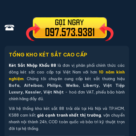
Cách 3
: Quý khách hàng xem trực tiếp tại kho gần
nhất nơi quý khách hàng đang ở, chú ý để tiếp kiệm
thời gian trước khi đến quý khách hàng hãy liên hệ
trước với chúng tôi để kiểm tra mẫu sản phẩm của
quý khách hàng còn hàng tại hệ thống kho không, nếu
còn hàng chúng tôi sẽ báo lại để quý khách hàng có
thể qua xem trực tiếp, trường hợp không có két sắt
TỔNG KHO KÉT SẮT CAO CẤP
nhập khẩu 88 sẽ báo lại và chuyển kho còn sản phẩm
Két Sắt Nhập Khẩu 88
là đơn vị phân phối chính thức các
tới quý khách
dòng két sắt cao cấp tại Việt Nam với hơn
10 năm kinh
nghiệm
. Chúng tôi chuyên cung cấp két sắt thương hiệu
Bofa, Aifeibao, Philips, Welko, Liberty, Việt Tiệp
Sản phẩm cùng dòng Két sắt Liberty
Luxury, Kassler, Việt Nhật
- hoá đơn VAT, phiếu bảo hành
chính hãng đầy đủ.
Khám phá thêm các mẫu thuộc dòng
Két sắt Liberty
để tiện
so sánh kích thước, công nghệ khoá và mức giá trước khi đặt
Với hệ thống kho két sắt 88 trải dài tại Hà Nội và TP.HCM,
hàng.
KS88 cam kết
giá cạnh tranh nhất thị trường
, vận chuyển
nhanh nội thành 24h, COD toàn quốc và bảo trì kỹ thuật trọn
đời tại hệ thống.