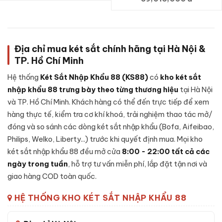
Thời gian bảo hành
24 tháng (bảo hành online
chính hãng)
Mã sản phẩm
LB68PRO-SE
Địa chỉ mua két sắt chính hãng tại Hà Nội &
TP. Hồ Chí Minh
Cấu tạo Két sắt Liberty LB68 Pro Special
Hệ thống
Két Sắt Nhập Khẩu 88 (KS88)
có
kho két sắt
Edition 5 màu trang trí chính hãng
nhập khẩu 88 trưng bày theo từng thương hiệu
tại Hà Nội
và TP. Hồ Chí Minh. Khách hàng có thể đến trực tiếp để xem
Cấu tạo Két sắt Liberty LB68 Pro Special Edition 5 màu
hàng thực tế, kiểm tra cơ khí khoá, trải nghiệm thao tác mở/
trang trí chính hãng:
đóng và so sánh các dòng két sắt nhập khẩu (Bofa, Aifeibao,
Thép đúc đặc 2 lớp - cánh 10mm, thân 6mm
Philips, Welko, Liberty...) trước khi quyết định mua. Mọi kho
5 chốt khóa thép không gỉ Ø32mm
két sắt nhập khẩu 88 đều mở cửa
8:00 - 22:00 tất cả các
Bản lề chìm giấu kín chống cạy phá
ngày trong tuần
, hỗ trợ tư vấn miễn phí, lắp đặt tận nơi và
Lớp cách nhiệt chống cháy chuyên dụng
giao hàng COD toàn quốc.
Pin: 4 viên AA Alkaline, dùng ~12 tháng
HỆ THỐNG KHO KÉT SẮT NHẬP KHẨU 88
Chân két bọc cao su chống trượt, có lỗ cố định
Thông số riêng LB68PRO-SE:
trọng lượng 120kg, kích thước