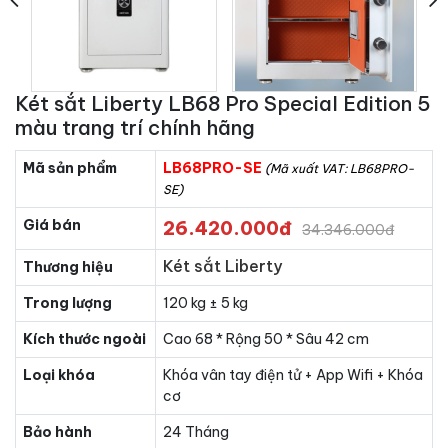
Két sắt Liberty LB68 Pro Special Edition 5
màu trang trí chính hãng
Mã sản phẩm
LB68PRO-SE
(Mã xuất VAT: LB68PRO-
SE)
Giá bán
26.420.000đ
34.346.000đ
Két sắt Liberty
Thương hiệu
Trong lượng
120 kg ± 5 kg
Kích thước ngoài
Cao 68 * Rộng 50 * Sâu 42 cm
Loại khóa
Khóa vân tay điện tử + App Wifi + Khóa
cơ
Bảo hành
24 Tháng