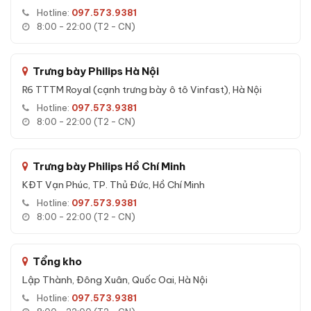
Tính năng nổi bật của Két sắt Liberty LB68 S10 Pro App
Hotline:
097.573.9381
Wifi chính hãng:
8:00 - 22:00 (T2 - CN)
Mở két đa phương thức:
vân tay, mã số, app Wifi, chìa cơ
Vân tay FPC 3 lớp:
Cảm biến nhiệt độ + điện dung + áp
Trưng bày Philips Hà Nội
suất, lưu 100 vân tay
R6 TTTM Royal (cạnh trưng bày ô tô Vinfast), Hà Nội
App Wifi:
Mở từ xa, lịch sử mở két, thông báo tức thì
Hotline:
097.573.9381
Báo động thông minh:
Sai mã 3 lần, rung lắc, di chuyển,
8:00 - 22:00 (T2 - CN)
pin yếu
Chìa cơ dự phòng:
Luôn mở được khi hết pin
Trưng bày Philips Hồ Chí Minh
KĐT Vạn Phúc, TP. Thủ Đức, Hồ Chí Minh
Hotline:
097.573.9381
8:00 - 22:00 (T2 - CN)
Tổng kho
Lập Thành, Đông Xuân, Quốc Oai, Hà Nội
Hotline:
097.573.9381