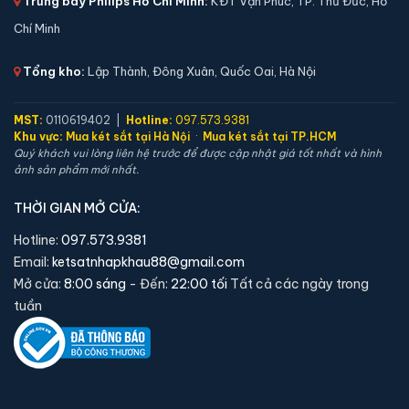
Trưng bày Philips Hồ Chí Minh:
KĐT Vạn Phúc, TP. Thủ Đức, Hồ
🛡️ Bảo hành:
24 tháng
6,900,000 đ
Chí Minh
Xem chi tiết →
Tổng kho:
Lập Thành, Đông Xuân, Quốc Oai, Hà Nội
MST:
0110619402 |
Hotline:
097.573.9381
Khu vực:
Mua két sắt tại Hà Nội
·
Mua két sắt tại TP.HCM
Quý khách vui lòng liên hệ trước để được cập nhật giá tốt nhất và hình
ảnh sản phẩm mới nhất.
THỜI GIAN MỞ CỬA:
Hotline:
097.573.9381
Email:
ketsatnhapkhau88@gmail.com
Mở cửa:
8:00 sáng
- Đến:
22:00 tối
Tất cả các ngày trong
tuần
Két sắt Liberty LB50S App Wifi chính hãng
📐 Kích thước:
50 x 39 x 36 cm
⚖️ Trọng lượng:
45 kg