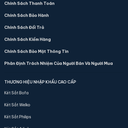
Chính Sách Thanh Toán
Chính Sách Bảo Hành
Chính Sách Đổi Trả
Chính Sách Kiểm Hàng
Chính Sách Bảo Mật Thông Tin
Phân Định Trách Nhiệm Của Người Bán Và Người Mua
Két sắt mini Liberty LB39S vân tay điện tử chính
hãng
THƯƠNG HIỆU NHẬP KHẨU CAO CẤP
📐 Kích thước:
39 x 39 x 35 cm
Két Sắt Bofa
⚖️ Trọng lượng:
22 kg
🔒 Khoá:
Khóa vân tay điện tử
Két Sắt Welko
🛡️ Bảo hành:
24 tháng
Két Sắt Philips
5,900,000 đ
Xem chi tiết →