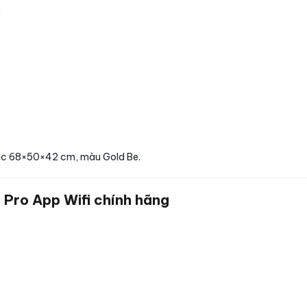
:
ước 68×50×42 cm, màu Gold Be.
9 Pro App Wifi chính hãng