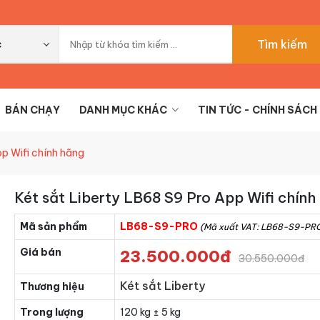
Tìm kiếm
c
BÁN CHẠY
DANH MỤC KHÁC
TIN TỨC - CHÍNH SÁCH
pp Wifi chính hãng
Két sắt Liberty LB68 S9 Pro App Wifi chính
Mã sản phẩm
LB68-S9-PRO
(Mã xuất VAT: LB68-S9-PR
Giá bán
23.500.000đ
30.550.000đ
Két sắt Liberty
Thương hiệu
Trong lượng
120 kg ± 5 kg