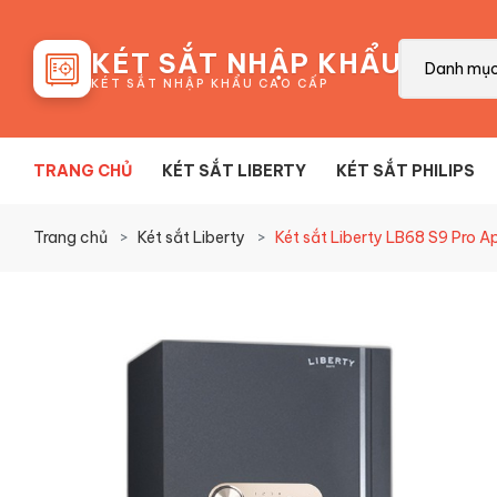
88
KÉT SẮT NHẬP KHẨU
Danh mụ
KÉT SẮT NHẬP KHẨU CAO CẤP
TRANG CHỦ
KÉT SẮT LIBERTY
KÉT SẮT PHILIPS
Trang chủ
Két sắt Liberty
Két sắt Liberty LB68 S9 Pro A