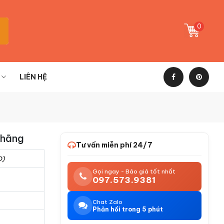
0
LIÊN HỆ
 hãng
Tư vấn miễn phí 24/7
O)
Gọi ngay - Báo giá tốt nhất
097.573.9381
Chat Zalo
Phản hồi trong 5 phút