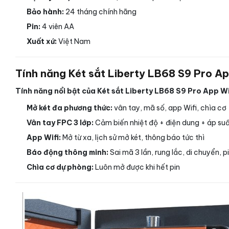
Bảo hành:
24 tháng chính hãng
Pin:
4 viên AA
Xuất xứ:
Việt Nam
Tính năng Két sắt Liberty LB68 S9 Pro Ap
Tính năng nổi bật của Két sắt Liberty LB68 S9 Pro App Wi
Mở két đa phương thức:
vân tay, mã số, app Wifi, chìa cơ
Vân tay FPC 3 lớp:
Cảm biến nhiệt độ + điện dung + áp suấ
App Wifi:
Mở từ xa, lịch sử mở két, thông báo tức thì
Báo động thông minh:
Sai mã 3 lần, rung lắc, di chuyển, p
Chìa cơ dự phòng:
Luôn mở được khi hết pin