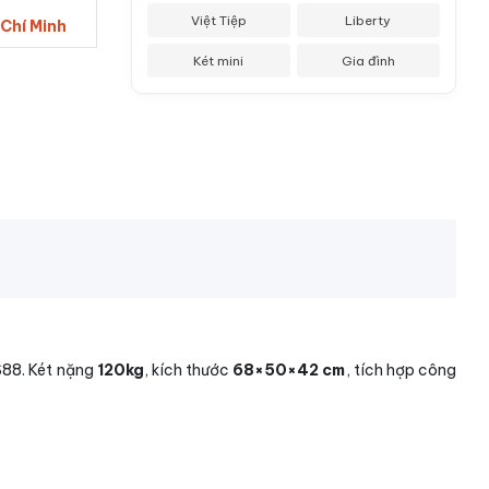
Việt Tiệp
Liberty
 Chí Minh
Két mini
Gia đình
S88. Két nặng
120kg
, kích thước
68×50×42 cm
, tích hợp công