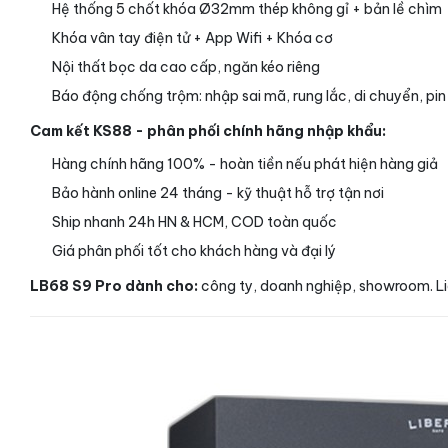
Hệ thống 5 chốt khóa Ø32mm thép không gỉ + bản lề chìm
Khóa vân tay điện tử + App Wifi + Khóa cơ
Nội thất bọc da cao cấp, ngăn kéo riêng
Báo động chống trộm: nhập sai mã, rung lắc, di chuyển, pin
Cam kết KS88 - phân phối chính hãng nhập khẩu:
Hàng chính hãng 100% - hoàn tiền nếu phát hiện hàng giả
Bảo hành online 24 tháng - kỹ thuật hỗ trợ tận nơi
Ship nhanh 24h HN & HCM, COD toàn quốc
Giá phân phối tốt cho khách hàng và đại lý
LB68 S9 Pro dành cho:
công ty, doanh nghiệp, showroom. Li