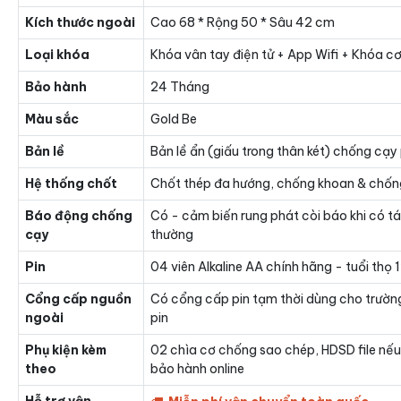
Kích thước ngoài
Cao 68 * Rộng 50 * Sâu 42 cm
Loại khóa
Khóa vân tay điện tử + App Wifi + Khóa c
Bảo hành
24 Tháng
Màu sắc
Gold Be
Bản lề
Bản lề ẩn (giấu trong thân két) chống cạy
Hệ thống chốt
Chốt thép đa hướng, chống khoan & chốn
Báo động chống
Có - cảm biến rung phát còi báo khi có t
cạy
thường
Pin
04 viên Alkaline AA chính hãng - tuổi thọ
Cổng cấp nguồn
Có cổng cấp pin tạm thời dùng cho trườn
ngoài
pin
Phụ kiện kèm
02 chìa cơ chống sao chép, HDSD file nếu
theo
bảo hành online