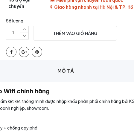
Hỗ trợ vận
Miễn phí vận chuyển toàn quốc
chuyển
Giao hàng nhanh tại Hà Nội & TP. Hồ
Số lượng
THÊM VÀO GIỎ HÀNG
MÔ TẢ
p Wifi chính hãng
ẩm két két thông minh được nhập khẩu phân phối chính hãng bởi K
 doanh nghiệp, showroom.
áy + chống cạy phá