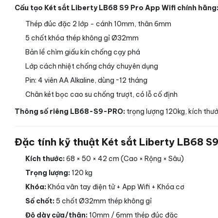
Cấu tạo Két sắt Liberty LB68 S9 Pro App Wifi chính hãng
Thép đúc đặc 2 lớp - cánh 10mm, thân 6mm
5 chốt khóa thép không gỉ Ø32mm
Bản lề chìm giấu kín chống cạy phá
Lớp cách nhiệt chống cháy chuyên dụng
Pin: 4 viên AA Alkaline, dùng ~12 tháng
Chân két bọc cao su chống trượt, có lỗ cố định
Thông số riêng LB68-S9-PRO:
trọng lượng 120kg, kích th
Đặc tính kỹ thuật Két sắt Liberty LB68 S
Kích thước:
68 × 50 × 42 cm (Cao × Rộng × Sâu)
Trọng lượng:
120 kg
Khóa:
Khóa vân tay điện tử + App Wifi + Khóa cơ
Số chốt:
5 chốt Ø32mm thép không gỉ
Độ dày cửa/thân:
10mm / 6mm thép đúc đặc