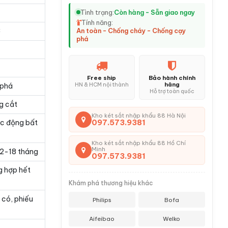
Tình trạng:
Còn hàng - Sẵn giao ngay
Tính năng:
ơ
An toàn - Chống cháy - Chống cạy
phá
Free ship
Bảo hành chính
hãng
HN & HCM nội thành
 phá
Hỗ trợ toàn quốc
g cắt
Kho két sắt nhập khẩu 88 Hà Nội
097.573.9381
ác động bất
Kho két sắt nhập khẩu 88 Hồ Chí
Minh
 12-18 tháng
097.573.9381
g hợp hết
Khám phá thương hiệu khác
 có, phiếu
Philips
Bofa
Aifeibao
Welko