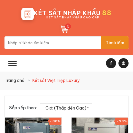
88
KÉT SẮT NHẬP KHẨU
KÉT SẮT NHẬP KHẨU CAO CẤP
0
Tìm kiếm
Trang chủ
Két sắt Việt Tiệp Luxury
Sắp xếp theo:
Giá: (Thấp đến Cao)
- 30%
- 28%