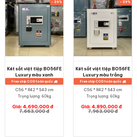
- 39%
- 39%
Két sắt việt tiệp BO56FE
Két sắt việt tiệp BO56FE
Luxury màu xanh
Luxury màu trắng
Free ship COD toàn quốc
Free ship COD toàn quốc
C56 * R42 * S43 cm
C56 * R42 * S43 cm
Trọng lượng: 60kg
Trọng lượng: 60kg
Giá: 4,690,000 đ
Giá: 4,890,000 đ
7,663,000 đ
7,963,000 đ