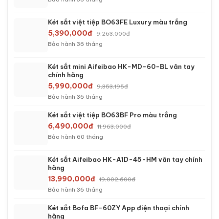
Két sắt việt tiệp BO63FE Luxury màu trắng
5,390,000đ
9,263,000đ
Bảo hành 36 tháng
Két sắt mini Aifeibao HK-MD-60-BL vân tay
chính hãng
5,990,000đ
9,353,195đ
Bảo hành 36 tháng
Két sắt việt tiệp BO63BF Pro màu trắng
6,490,000đ
11,963,000đ
Bảo hành 60 tháng
Két sắt Aifeibao HK-A1D-45-HM vân tay chính
hãng
13,990,000đ
19,002,600đ
Bảo hành 36 tháng
Két sắt Bofa BF-60ZY App điện thoại chính
hãng