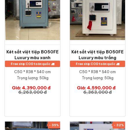
Két sắt việt tiệp BO50FE
Két sắt việt tiệp BO50FE
Luxury màu xanh
Luxury màu trắng
Free ship COD toàn quốc
Free ship COD toàn quốc
C50 * R38 * S40 cm
C50 * R38 * S40 cm
Trọng lượng: 50kg
Trọng lượng: 50kg
Giá: 4,390,000 đ
Giá: 4,590,000 đ
6,263,000 đ
6,363,000 đ
- 35%
- 32%