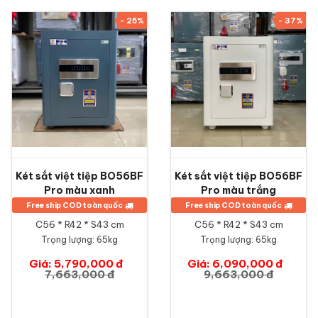
- 25%
- 37%
Két sắt việt tiệp BO56BF
Két sắt việt tiệp BO56BF
Pro màu xanh
Pro màu trắng
Free ship COD toàn quốc
Free ship COD toàn quốc
C56 * R42 * S43 cm
C56 * R42 * S43 cm
Trọng lượng: 65kg
Trọng lượng: 65kg
Giá: 5,790,000 đ
Giá: 6,090,000 đ
7,663,000 đ
9,663,000 đ