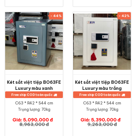
- 44%
- 42%
Két sắt việt tiệp BO63FE
Két sắt việt tiệp BO63FE
Luxury màu xanh
Luxury màu trắng
Free ship COD toàn quốc
Free ship COD toàn quốc
C63 * R42 * S44 cm
C63 * R42 * S44 cm
Trọng lượng: 70kg
Trọng lượng: 70kg
Giá: 5,090,000 đ
Giá: 5,390,000 đ
8,963,000 đ
9,263,000 đ