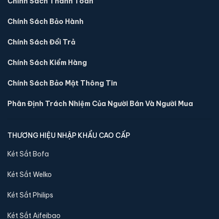
Chính Sách Thanh Toán
Chính Sách Bảo Hành
Két sắt việt tiệp BO50FE Luxury màu xanh
📐 Kích thước:
50 x 38 x 40 cm
Chính Sách Đổi Trả
⚖️ Trọng lượng:
50 kg
Chính Sách Kiểm Hàng
🔒 Khoá:
Khóa vân tay điện tử
🛡️ Bảo hành:
36 tháng
Chính Sách Bảo Mật Thông Tin
4,390,000 đ
Phân Định Trách Nhiệm Của Người Bán Và Người Mua
Xem chi tiết →
THƯƠNG HIỆU NHẬP KHẨU CAO CẤP
Két Sắt Bofa
Két Sắt Welko
Két Sắt Philips
Két Sắt Aifeibao