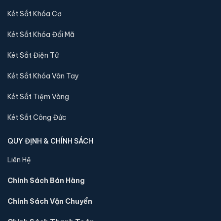
tới quý khách
Két Sắt Khóa Cơ
Két Sắt Khóa Đổi Mã
Sản phẩm cùng dòng Két sắt Việt Tiệp
Luxury
Két Sắt Điện Tử
Khám phá thêm các mẫu thuộc dòng
Két sắt Việt Tiệp Luxury
Két Sắt Khóa Vân Tay
để tiện so sánh kích thước, công nghệ khoá và mức giá trước
khi đặt hàng.
Két Sắt Tiệm Vàng
Két Sắt Công Đức
QUY ĐỊNH & CHÍNH SÁCH
Liên Hệ
Chính Sách Bán Hàng
Chính Sách Vận Chuyển