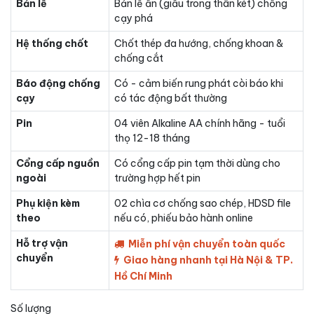
Bản lề
Bản lề ẩn (giấu trong thân két) chống
cạy phá
Hệ thống chốt
Chốt thép đa hướng, chống khoan &
chống cắt
Báo động chống
Có - cảm biến rung phát còi báo khi
cạy
có tác động bất thường
Pin
04 viên Alkaline AA chính hãng - tuổi
thọ 12-18 tháng
Cổng cấp nguồn
Có cổng cấp pin tạm thời dùng cho
ngoài
trường hợp hết pin
Phụ kiện kèm
02 chìa cơ chống sao chép, HDSD file
theo
nếu có, phiếu bảo hành online
Hỗ trợ vận
Miễn phí vận chuyển toàn quốc
chuyển
Giao hàng nhanh tại Hà Nội & TP.
Hồ Chí Minh
Số lượng