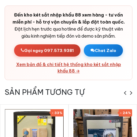
chặn đứng kiểu tấn công thử mã.
Báo động chống cậy phá:
Cảm biến rung phát còi báo khi
Đến kho két sắt nhập khẩu 88 xem hàng - tư vấn
phát hiện tác động bất thường vào thân két.
miễn phí - hỗ trợ vận chuyển & lắp đặt toàn quốc.
Đặt lịch hẹn trước qua hotline để được kỹ thuật viên
Pin dự phòng:
Pin chất lượng cao tuổi thọ dài, có cổng
giàu kinh nghiệm tiếp đón và demo sản phẩm.
cấp điện ngoài khẩn cấp - không bao giờ bị kẹt cửa do hết
pin.
Gọi ngay 097.573.9381
Chat Zalo
Bản lề ẩn chống cạy:
Thiết kế bản lề chìm trong cánh,
không lộ điểm yếu bị cạy phá.
Xem bản đồ & chi tiết hệ thống kho két sắt nhập
Vỏ thép dày dặn:
Thép tấm cao cấp kết hợp bê-tông
khẩu 88 →
chịu nhiệt - khó cắt, khó đục.
Thiết kế sang trọng, đa không gian:
Đường nét tinh tế,
SẢN PHẨM TƯƠNG TỰ
lớp sơn cao cấp - phù hợp với phòng khách, phòng ngủ,
văn phòng, khách sạn, cửa hàng, công ty, ngân hàng.
- 33%
- 24%