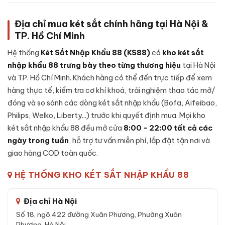
Để đảm bảo độ an toàn và tuổi thọ lâu dài,
Két sắt việt tiệp
Địa chỉ mua két sắt chính hãng tại Hà Nội &
BO50FE Luxury màu xanh
được chế tạo theo cấu trúc nhiều
TP. Hồ Chí Minh
lớp, từng chi tiết được gia công cẩn thận:
Hệ thống
Két Sắt Nhập Khẩu 88 (KS88)
có
kho két sắt
Lớp ngoài:
Thép tấm cường độ cao, sơn tĩnh điện cao cấp
nhập khẩu 88 trưng bày theo từng thương hiệu
tại Hà Nội
chống trầy xước và bong sơn theo thời gian sử dụng.
và TP. Hồ Chí Minh. Khách hàng có thể đến trực tiếp để xem
Lớp lõi chống cháy:
Hỗn hợp
bê-tông chống cháy
kết
hàng thực tế, kiểm tra cơ khí khoá, trải nghiệm thao tác mở/
hợp vật liệu cách nhiệt chịu nhiệt độ cao - giữ tài sản, giấy
đóng và so sánh các dòng két sắt nhập khẩu (Bofa, Aifeibao,
tờ an toàn trong sự cố hoả hoạn.
Philips, Welko, Liberty...) trước khi quyết định mua. Mọi kho
Lớp trong:
Thép tấm gia cường, vách nhung chống trầy
két sắt nhập khẩu 88 đều mở cửa
8:00 - 22:00 tất cả các
cho tài sản đặt bên trong, có ngăn phụ tiện lợi.
ngày trong tuần
, hỗ trợ tư vấn miễn phí, lắp đặt tận nơi và
Cánh két:
Đúc nguyên khối thép đặc dày, gờ cánh khít với
giao hàng COD toàn quốc.
thân, đệm chống khói thoát.
Khoá:
Khóa vân tay điện tử - cơ chế bảo mật cao, chống
HỆ THỐNG KHO KÉT SẮT NHẬP KHẨU 88
thử mã, có chế độ tự khoá tạm thời.
Hệ chốt + bản lề:
Chốt thép đa hướng kết hợp bản lề chìm
Địa chỉ Hà Nội
bên trong cánh - chống cạy phá toàn diện.
Số 18, ngõ 422 đường Xuân Phương, Phường Xuân
Phương, Hà Nội