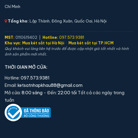
Chí Minh
Tổng kho:
Lập Thành, Đông Xuân, Quốc Oai, Hà Nội
MST:
0110619402 |
Hotline:
097.573.9381
Khu vực:
Mua két sắt tại Hà Nội
·
Mua két sắt tại TP.HCM
Két sắt việt tiệp BO56FE Luxury màu xanh
Quý khách vui lòng liên hệ trước để được cập nhật giá tốt nhất và hình
📐 Kích thước:
56 x 42 x 43 cm
ảnh sản phẩm mới nhất.
⚖️ Trọng lượng:
60 kg
THỜI GIAN MỞ CỬA:
🔒 Khoá:
Khóa vân tay điện tử
Hotline:
097.573.9381
🛡️ Bảo hành:
36 tháng
Email:
ketsatnhapkhau88@gmail.com
4,690,000 đ
Mở cửa:
8:00 sáng
- Đến:
22:00 tối
Tất cả các ngày trong
Xem chi tiết →
tuần