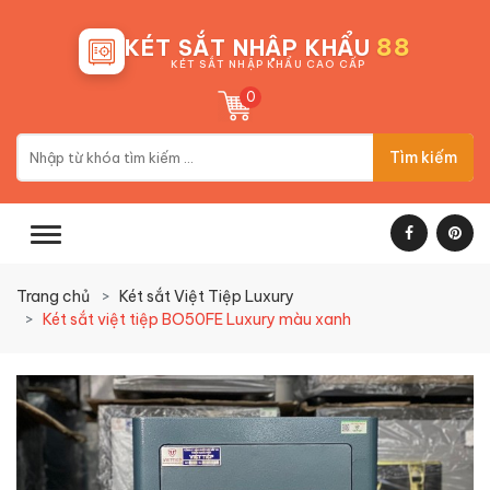
88
KÉT SẮT NHẬP KHẨU
KÉT SẮT NHẬP KHẨU CAO CẤP
0
Tìm kiếm
Trang chủ
Két sắt Việt Tiệp Luxury
Két sắt việt tiệp BO50FE Luxury màu xanh