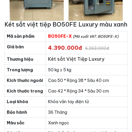
Két sắt việt tiệp BO50FE Luxury màu xanh
Mã sản phẩm
BO50FE-X
(Mã xuất VAT: BO50FE-X)
Giá bán
4.390.000đ
6.263.000đ
Két sắt Việt Tiệp Luxury
Thương hiệu
Trong lượng
50 kg ± 5 kg
Kích thước ngoài
Cao 50 * Rộng 38 * Sâu 40 cm
Kích thước trong
Cao 42 * Rộng 34 * Sâu 30 cm
Loại khóa
Khóa vân tay điện tử
Bảo hành
36 Tháng
Màu sắc
Xanh ngọc