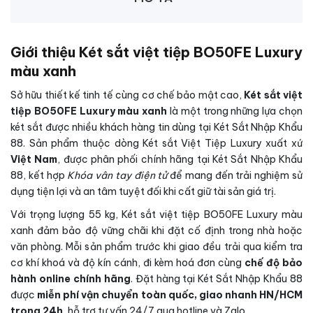
Giới thiệu Két sắt việt tiệp BO50FE Luxury
màu xanh
Sở hữu thiết kế tinh tế cùng cơ chế bảo mật cao,
Két sắt việt
tiệp BO50FE Luxury màu xanh
là một trong những lựa chọn
két sắt được nhiều khách hàng tin dùng tại Két Sắt Nhập Khẩu
88. Sản phẩm thuộc dòng Két sắt Việt Tiệp Luxury xuất xứ
Việt Nam
, được phân phối chính hãng tại Két Sắt Nhập Khẩu
88, kết hợp
Khóa vân tay điện tử
để mang đến trải nghiệm sử
dụng tiện lợi và an tâm tuyệt đối khi cất giữ tài sản giá trị.
Với trọng lượng 55 kg, Két sắt việt tiệp BO50FE Luxury màu
xanh đảm bảo độ vững chãi khi đặt cố định trong nhà hoặc
văn phòng. Mỗi sản phẩm trước khi giao đều trải qua kiểm tra
cơ khí khoá và độ kín cánh, đi kèm hoá đơn cùng
chế độ bảo
hành online chính hãng
. Đặt hàng tại Két Sắt Nhập Khẩu 88
được
miễn phí vận chuyển toàn quốc, giao nhanh HN/HCM
trong 24h
, hỗ trợ tư vấn 24/7 qua hotline và Zalo.