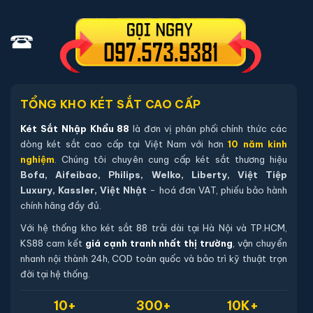
04 viên pin Alkaline AA mới chính hãng (đã lắp sẵn, dự
phòng tối thiểu 12 tháng).
Hướng dẫn sử dụng tiếng Việt và quy trình thiết lập mã.
Thẻ bảo hành chính hãng - đăng ký online qua mã sản
phẩm trên website.
TỔNG KHO KÉT SẮT CAO CẤP
Hướng dẫn mua Két sắt việt tiệp BO50FE
Két Sắt Nhập Khẩu 88
là đơn vị phân phối chính thức các
Luxury màu xanh
dòng két sắt cao cấp tại Việt Nam với hơn
10 năm kinh
nghiệm
. Chúng tôi chuyên cung cấp két sắt thương hiệu
Mua hàng tại két sắt nhập khẩu 88 bạn có thể
Bofa, Aifeibao, Philips, Welko, Liberty, Việt Tiệp
chon lựa những cách sau:
Luxury, Kassler, Việt Nhật
- hoá đơn VAT, phiếu bảo hành
Cách 1
: Bạn chọn sản phẩm và ấn vào mua hàng hệ
chính hãng đầy đủ.
thống sẽ chuyển đến trang checkout. Ở trang check
Với hệ thống kho két sắt 88 trải dài tại Hà Nội và TP.HCM,
out bạn kiểm tra lại thông tin sản phẩm 1 lần nữa. Nếu
KS88 cam kết
giá cạnh tranh nhất thị trường
, vận chuyển
nhanh nội thành 24h, COD toàn quốc và bảo trì kỹ thuật trọn
những thông tin đã chính xác bạn tiếp tục ấn thanh
đời tại hệ thống.
toán bạn cần để lại những thông tin cần thiết ở màn
hình để chúng tôi có thể hỗ trợ bạn. Sau đó ấn submit
10+
300+
10K+