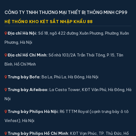
CÔNG TY TNHH THƯƠNG MẠI THIẾT BỊ THÔNG MINH CP99
HỆ THỐNG KHO KÉT SẮT NHẬP KHẨU 88
Két sắt việt tiệp BO50FE Luxury màu trắng
Địa chỉ Hà Nội:
Số 18, ngõ 422 đường Xuân Phương, Phường Xuân
📐 Kích thước:
50 x 38 x 40 cm
Phương, Hà Nội
⚖️ Trọng lượng:
50 kg
🔒 Khoá:
Khóa vân tay điện tử
Địa chỉ Hồ Chí Minh:
Số nhà 103/2A Trần Thái Tông, P.15, Tân
🛡️ Bảo hành:
36 tháng
Bình, Hồ Chí Minh
4,590,000 đ
Trưng bày Bofa:
Ba La, Phú La, Hà Đông, Hà Nội
Xem chi tiết →
Trưng bày Aifeibao:
La Casta Tower, KĐT Văn Phú, Hà Đông, Hà
Nội
Trưng bày Philips Hà Nội:
R6 TTTM Royal (cạnh trưng bày ô tô
Vinfast), Hà Nội
Trưng bày Philips Hồ Chí Minh:
KĐT Vạn Phúc, TP. Thủ Đức, Hồ