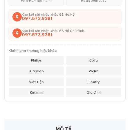
HN & HCM nội thành
Hỗ trợ toàn quốc
Kho két sắt nhập khẩu 88 Hà Nội
097.573.9381
Kho két sắt nhập khẩu 88 Hồ Chí Minh
097.573.9381
Khám phá thương hiệu khác
Philips
Bofa
Aifeibao
Welko
Việt Tiệp
Liberty
Két mini
Gia đình
MÔ TẢ