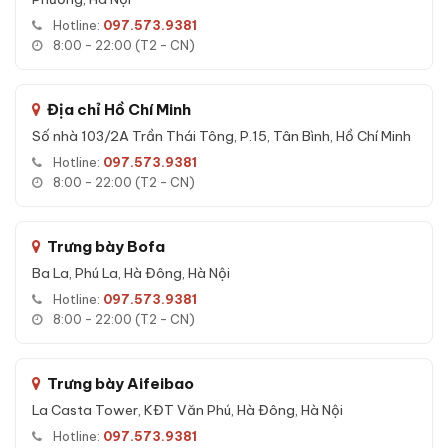
Hotline:
097.573.9381
8:00 - 22:00 (T2 - CN)
Đặc tính kỹ thuật Két sắt việt tiệp
BO63BF Pro màu trắng
Địa chỉ Hồ Chí Minh
Đặc tính kỹ thuật nổi bật của
Két sắt việt tiệp BO63BF Pro
Số nhà 103/2A Trần Thái Tông, P.15, Tân Bình, Hồ Chí Minh
màu trắng
:
Hotline:
097.573.9381
Cấu tạo nhiều lớp với bê-tông chống cháy bên trong - bảo
8:00 - 22:00 (T2 - CN)
vệ tài liệu và giá trị quan trọng khỏi nhiệt độ cao trong sự
cố hoả hoạn.
Chốt khoá thép đa hướng giúp tăng độ chống đột nhập,
Trưng bày Bofa
ngàm cài chống khoan và cắt phá.
Ba La, Phú La, Hà Đông, Hà Nội
Vật liệu thép cao cấp, lớp sơn tĩnh điện chịu môi trường ẩm
Hotline:
097.573.9381
8:00 - 22:00 (T2 - CN)
- duy trì độ bền theo năm tháng.
Chống nước, chống ẩm hiệu quả - phù hợp với điều kiện khí
hậu Việt Nam.
Trưng bày Aifeibao
Cơ khí khoá vận hành mượt mà, chìa cơ chính hãng tinh
La Casta Tower, KĐT Văn Phú, Hà Đông, Hà Nội
xảo, không phải chìa rập khuôn phổ thông.
Hotline:
097.573.9381