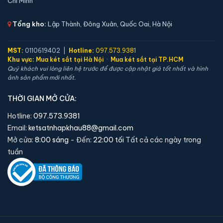
Chí Minh
Tổng kho:
Lập Thành, Đông Xuân, Quốc Oai, Hà Nội
MST:
0110619402 |
Hotline:
097.573.9381
Khu vực:
Mua két sắt tại Hà Nội
·
Mua két sắt tại TP.HCM
Quý khách vui lòng liên hệ trước để được cập nhật giá tốt nhất và hình
ảnh sản phẩm mới nhất.
Két sắt việt tiệp BO56FE Luxury màu xanh
THỜI GIAN MỞ CỬA:
📐 Kích thước:
56 x 42 x 43 cm
⚖️ Trọng lượng:
60 kg
Hotline:
097.573.9381
🔒 Khoá:
Khóa vân tay điện tử
Email:
ketsatnhapkhau88@gmail.com
Mở cửa:
8:00 sáng
- Đến:
22:00 tối
Tất cả các ngày trong
🛡️ Bảo hành:
36 tháng
tuần
4,690,000 đ
Xem chi tiết →