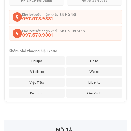
HN & HCM nội thành
Hỗ trợ toàn quốc
Kho két sắt nhập khẩu 88 Hà Nội
097.573.9381
Kho két sắt nhập khẩu 88 Hồ Chí Minh
097.573.9381
Khám phá thương hiệu khác
Philips
Bofa
Aifeibao
Welko
Việt Tiệp
Liberty
Két mini
Gia đình
MÔ TẢ