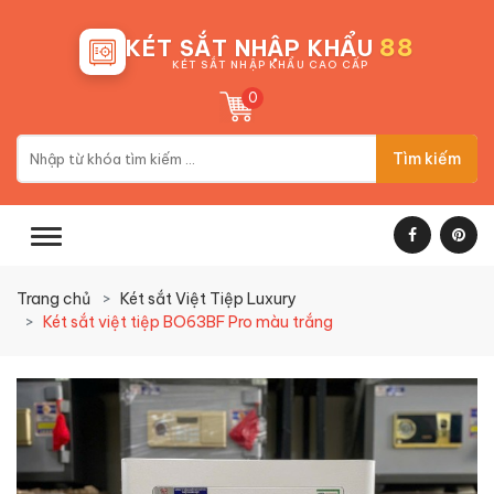
88
KÉT SẮT NHẬP KHẨU
KÉT SẮT NHẬP KHẨU CAO CẤP
0
Tìm kiếm
Trang chủ
Két sắt Việt Tiệp Luxury
Két sắt việt tiệp BO63BF Pro màu trắng