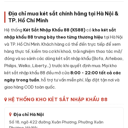
màu trắng
Địa chỉ mua két sắt chính hãng tại Hà Nội &
Để đảm bảo độ an toàn và tuổi thọ lâu dài,
Két sắt việt tiệp
TP. Hồ Chí Minh
BO63BF Pro màu trắng
được chế tạo theo cấu trúc nhiều
lớp, từng chi tiết được gia công cẩn thận:
Hệ thống
Két Sắt Nhập Khẩu 88 (KS88)
có
kho két sắt
nhập khẩu 88 trưng bày theo từng thương hiệu
tại Hà Nội
Lớp ngoài:
Thép tấm cường độ cao, sơn tĩnh điện cao cấp
và TP. Hồ Chí Minh. Khách hàng có thể đến trực tiếp để xem
chống trầy xước và bong sơn theo thời gian sử dụng.
hàng thực tế, kiểm tra cơ khí khoá, trải nghiệm thao tác mở/
Lớp lõi chống cháy:
Hỗn hợp
bê-tông chống cháy
kết
đóng và so sánh các dòng két sắt nhập khẩu (Bofa, Aifeibao,
hợp vật liệu cách nhiệt chịu nhiệt độ cao - giữ tài sản, giấy
Philips, Welko, Liberty...) trước khi quyết định mua. Mọi kho
tờ an toàn trong sự cố hoả hoạn.
két sắt nhập khẩu 88 đều mở cửa
8:00 - 22:00 tất cả các
Lớp trong:
Thép tấm gia cường, vách nhung chống trầy
ngày trong tuần
, hỗ trợ tư vấn miễn phí, lắp đặt tận nơi và
cho tài sản đặt bên trong, có ngăn phụ tiện lợi.
giao hàng COD toàn quốc.
Cánh két:
Đúc nguyên khối thép đặc dày, gờ cánh khít với
thân, đệm chống khói thoát.
HỆ THỐNG KHO KÉT SẮT NHẬP KHẨU 88
Khoá:
Khóa vân tay điện tử - cơ chế bảo mật cao, chống
thử mã, có chế độ tự khoá tạm thời.
Địa chỉ Hà Nội
Hệ chốt + bản lề:
Chốt thép đa hướng kết hợp bản lề chìm
Số 18, ngõ 422 đường Xuân Phương, Phường Xuân
bên trong cánh - chống cạy phá toàn diện.
Phương, Hà Nội