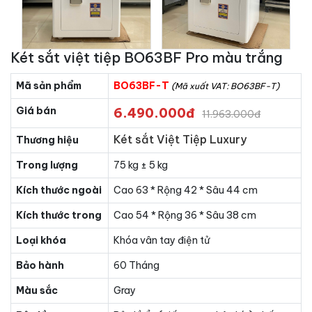
Két sắt việt tiệp BO63BF Pro màu trắng
Mã sản phẩm
BO63BF-T
(Mã xuất VAT: BO63BF-T)
Giá bán
6.490.000đ
11.963.000đ
Két sắt Việt Tiệp Luxury
Thương hiệu
Trong lượng
75 kg ± 5 kg
Kích thước ngoài
Cao 63 * Rộng 42 * Sâu 44 cm
Kích thước trong
Cao 54 * Rộng 36 * Sâu 38 cm
Loại khóa
Khóa vân tay điện tử
Bảo hành
60 Tháng
Màu sắc
Gray