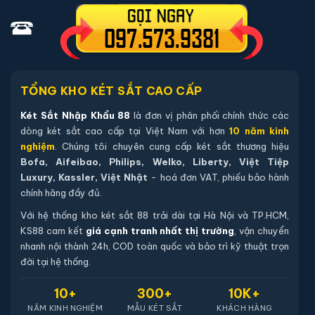
04 viên pin Alkaline AA mới chính hãng (đã lắp sẵn, dự
phòng tối thiểu 12 tháng).
Sách hướng dẫn sử dụng tiếng Việt.
Phiếu bảo hành chính hãng (kích hoạt online qua mã sản
TỔNG KHO KÉT SẮT CAO CẤP
phẩm).
Két Sắt Nhập Khẩu 88
là đơn vị phân phối chính thức các
Hướng dẫn mua Két sắt việt tiệp BO63BF
dòng két sắt cao cấp tại Việt Nam với hơn
10 năm kinh
nghiệm
. Chúng tôi chuyên cung cấp két sắt thương hiệu
Pro màu trắng
Bofa, Aifeibao, Philips, Welko, Liberty, Việt Tiệp
Mua hàng tại két sắt nhập khẩu 88 bạn có thể
Luxury, Kassler, Việt Nhật
- hoá đơn VAT, phiếu bảo hành
chính hãng đầy đủ.
chon lựa những cách sau:
Với hệ thống kho két sắt 88 trải dài tại Hà Nội và TP.HCM,
Cách 1
: Bạn chọn sản phẩm và ấn vào mua hàng hệ
KS88 cam kết
giá cạnh tranh nhất thị trường
, vận chuyển
thống sẽ chuyển đến trang checkout. Ở trang check
nhanh nội thành 24h, COD toàn quốc và bảo trì kỹ thuật trọn
out bạn kiểm tra lại thông tin sản phẩm 1 lần nữa. Nếu
đời tại hệ thống.
những thông tin đã chính xác bạn tiếp tục ấn thanh
10+
300+
10K+
toán bạn cần để lại những thông tin cần thiết ở màn
NĂM KINH NGHIỆM
MẪU KÉT SẮT
KHÁCH HÀNG