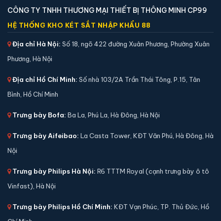
CÔNG TY TNHH THƯƠNG MẠI THIẾT BỊ THÔNG MINH CP99
HỆ THỐNG KHO KÉT SẮT NHẬP KHẨU 88
Địa chỉ Hà Nội:
Số 18, ngõ 422 đường Xuân Phương, Phường Xuân
Két sắt việt tiệp BO50FE Luxury màu trắng
Phương, Hà Nội
📐 Kích thước:
50 x 38 x 40 cm
Địa chỉ Hồ Chí Minh:
Số nhà 103/2A Trần Thái Tông, P.15, Tân
⚖️ Trọng lượng:
50 kg
Bình, Hồ Chí Minh
🔒 Khoá:
Khóa vân tay điện tử
🛡️ Bảo hành:
36 tháng
Trưng bày Bofa:
Ba La, Phú La, Hà Đông, Hà Nội
4,590,000 đ
Trưng bày Aifeibao:
La Casta Tower, KĐT Văn Phú, Hà Đông, Hà
Xem chi tiết →
Nội
Trưng bày Philips Hà Nội:
R6 TTTM Royal (cạnh trưng bày ô tô
Vinfast), Hà Nội
Trưng bày Philips Hồ Chí Minh:
KĐT Vạn Phúc, TP. Thủ Đức, Hồ