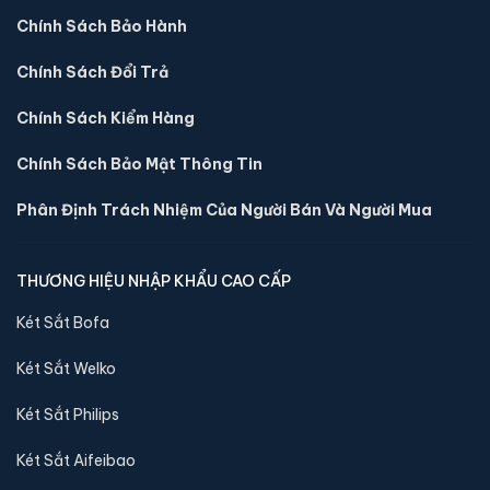
Chính Sách Bảo Hành
Chính Sách Đổi Trả
Két sắt việt tiệp BO50FE Luxury màu xanh
📐 Kích thước:
50 x 38 x 40 cm
Chính Sách Kiểm Hàng
⚖️ Trọng lượng:
50 kg
Chính Sách Bảo Mật Thông Tin
🔒 Khoá:
Khóa vân tay điện tử
🛡️ Bảo hành:
36 tháng
Phân Định Trách Nhiệm Của Người Bán Và Người Mua
4,390,000 đ
Xem chi tiết →
THƯƠNG HIỆU NHẬP KHẨU CAO CẤP
Két Sắt Bofa
Két Sắt Welko
Két Sắt Philips
Két Sắt Aifeibao