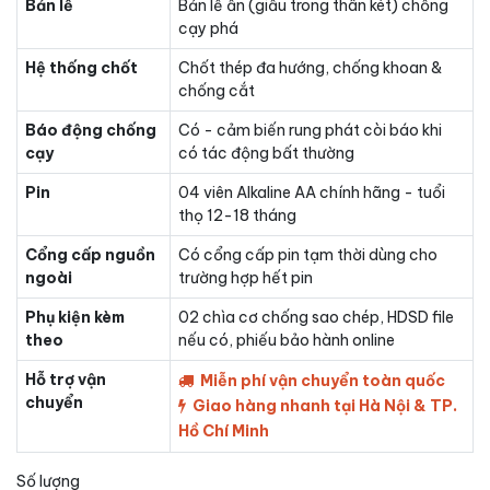
Bản lề
Bản lề ẩn (giấu trong thân két) chống
cạy phá
Hệ thống chốt
Chốt thép đa hướng, chống khoan &
chống cắt
Báo động chống
Có - cảm biến rung phát còi báo khi
cạy
có tác động bất thường
Pin
04 viên Alkaline AA chính hãng - tuổi
thọ 12-18 tháng
Cổng cấp nguồn
Có cổng cấp pin tạm thời dùng cho
ngoài
trường hợp hết pin
Phụ kiện kèm
02 chìa cơ chống sao chép, HDSD file
theo
nếu có, phiếu bảo hành online
Hỗ trợ vận
Miễn phí vận chuyển toàn quốc
chuyển
Giao hàng nhanh tại Hà Nội & TP.
Hồ Chí Minh
Số lượng