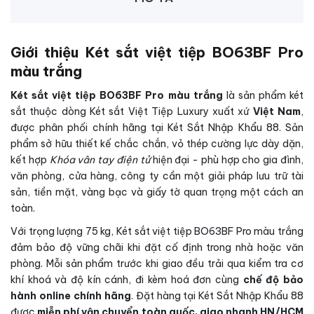
Giới thiệu Két sắt việt tiệp BO63BF Pro
màu trắng
Két sắt việt tiệp BO63BF Pro màu trắng
là sản phẩm két
sắt thuộc dòng Két sắt Việt Tiệp Luxury xuất xứ
Việt Nam
,
được phân phối chính hãng tại Két Sắt Nhập Khẩu 88. Sản
phẩm sở hữu thiết kế chắc chắn, vỏ thép cường lực dày dặn,
kết hợp
Khóa vân tay điện tử
hiện đại - phù hợp cho gia đình,
văn phòng, cửa hàng, công ty cần một giải pháp lưu trữ tài
sản, tiền mặt, vàng bạc và giấy tờ quan trọng một cách an
toàn.
Với trọng lượng 75 kg, Két sắt việt tiệp BO63BF Pro màu trắng
đảm bảo độ vững chãi khi đặt cố định trong nhà hoặc văn
phòng. Mỗi sản phẩm trước khi giao đều trải qua kiểm tra cơ
khí khoá và độ kín cánh, đi kèm hoá đơn cùng
chế độ bảo
hành online chính hãng
. Đặt hàng tại Két Sắt Nhập Khẩu 88
được
miễn phí vận chuyển toàn quốc, giao nhanh HN/HCM